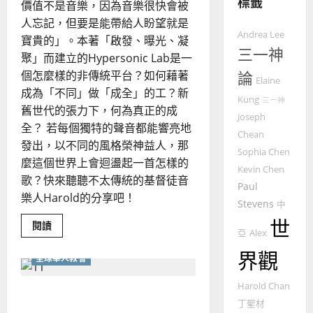
標籤
價值不是音樂，因為音樂很快會被
教
的
3
人忘記，但要是能帶給人盼望就是
Andrea Lee
整
寶貴的」。本著「啟發、曝光、凝
普世宣教
三一神
全
聚」而建立的Hypersonic Lab是一
使
向
個怎麼樣的非傳統平台？如何藉著
論
Elaine
命
穆
成為「不同」做「成全」的工？新
｜
斯
Kung
三一神
舊世代的張力下，何為真正的成
4
王
林
Joseph
全？ 若每個獨特的聲音都能響亮地
永
傳
Chean
普世宣教
信
發出，以不同的風格榮神益人，那
福
Sophia Chen
差
音
麼這個世界上會迴盪起一首怎樣的
Kevin Chen
傳
的
2025-
歌？快來聽聽不太傳統的基督徒音
Paul
過
可
02-
樂人Harold的分享吧！
5
Stevens
來
18
中
行
人
世
策
Read
閱讀
普世宣教
亞
Alex
more
的
略
about
馬
佳
｜
界觀
重
全球華人教會
新
來
美
黃
想
西
見
約
像
Harold Chan
香港移民潮下的英國華人教
教
6
亞
證
瑟
會
丁聖材
華
的