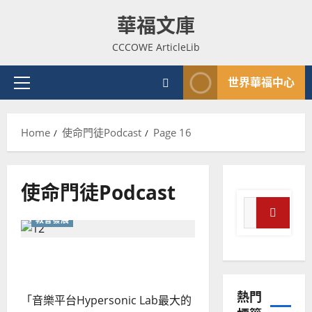
Skip
華福文庫
to
content
CCCOWE ArticleLib
世界華福中心
Primary
Menu
Home
使命門徒Podcast
Page 16
使命門徒Podcast
Search
教會發展
for:
Search
重新想像教會的未來！
普世宣教
神學教育
熱門
「音樂平台Hypersonic Lab最大的
宣