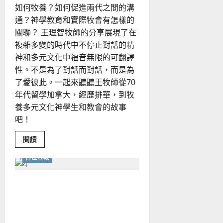
如何牧養？如何促進兩代之間的溝
通？神學教育和實際牧會有怎樣的
關聯？ 王理智牧師的分享展現了在
複雜多變的時代中不停止對話的精
神和多元文化中福音無限的可翻譯
性。不是為了對話而對話，而是為
了愛彼此。一起來聽聽王牧師從70
年代留學加拿大，經歷排華，到牧
養多元文化神學生和教會的故事
吧！
Read
閱讀
more
about
普世宣教
如
何
在
多
培養國度胸襟，成為以宣教
元
文
為本的教會
化
中
牧
養