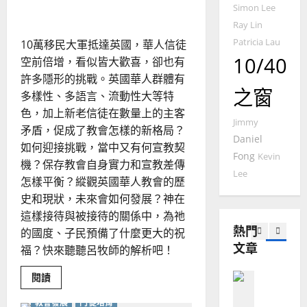
｜
會
Simon Lee
未
普世宣教
人
歐
2025-
來！
Ray Lin
德
的
陽
02-
國
Patricia Lau
農
10萬移民大軍抵達英國，華人信徒
瑞
20
華
曆
10/40
萍
空前倍增，看似皆大歡喜，卻也有
7
人
新
許多隱形的挑戰。英國華人群體有
宣
年
之窗
2025-
多樣性、多語言、流動性大等特
教會發展
教
｜
02-
門徒培育
色，加上新老信徒在數量上的主客
經
余
20
Jimmy
如
矛盾，促成了教會怎樣的新格局？
歷
自
Daniel
何
如何迎接挑戰，當中又有何宣教契
｜
力
Fong
Kevin
以
1
吳
機？保存教會自身實力和宣教差傳
國
Lee
振
怎樣平衡？縱觀英國華人教會的歷
2025-
普世宣教
度
忠
02-
史和現狀，未來會如何發展？神在
思
福
、
18
這樣接待與被接待的關係中，為祂
維
音
溫
熱門
的國度、子民預備了什麼更大的祝
建
未
淑
文章
2
福？快來聽聽呂牧師的解析吧！
造
及
芳
地
之
Read
普世宣教
閱讀
方
民
2025-
more
神學教育
堂
的
about
02-
教會發展
門徒培育
香