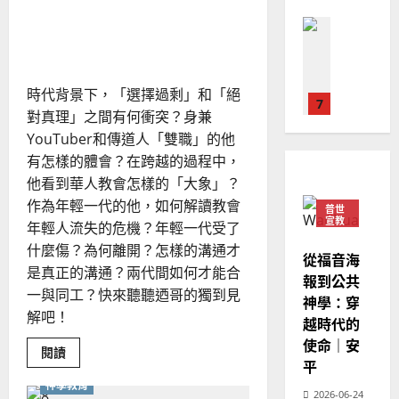
元
華
「跨界」時代的「跨越」教
｜
宇
普世宣教
人
歐
宙
會準備好了麼？
2025-
世
德
的
陽
02-
代
國
農
的
瑞
20
心
華
曆
萍
時代背景下，「選擇過剩」和「絕
意
7
人
新
對真理」之間有何衝突？身兼
宣
年
2025-
YouTuber和傳道人「雙職」的他
教會發展
教
｜
02-
門徒培育
有怎樣的體會？在跨越的過程中，
經
余
20
如
他看到華人教會怎樣的「大象」？
歷
自
何
｜
作為年輕一代的他，如何解讀教會
力
普世
以
1
宣教
吳
年輕人流失的危機？年輕一代受了
國
振
2025-
什麼傷？為何離開？怎樣的溝通才
普世宣教
度
從福音海
忠
02-
是真正的溝通？兩代間如何才能合
思
福
報到公共
、
18
一與同工？快來聽聽迺哥的獨到見
維
音
神學：穿
溫
解吧！
建
未
淑
越時代的
2
造
及
芳
使命｜安
Read
閱讀
地
之
more
平
普世宣教
方
about
民
2025-
神學教育
「跨
神學教育
堂
2026-06-24
的