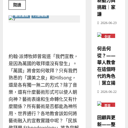
新動力與
6
亞
證
瑟
Read
閱讀
挑戰｜家
華
｜
more
普世宣教
about
人
謙
歐
普世宣教
門徒培育
2025-
聖
德
的
陽
經
02-
2026-06-23
翻
國
農
瑞
20
譯
民族敬拜——敬拜和宣教在
華
曆
與
萍
本
7
全球
藝術中的合一
人
新
色
華人
宣
化
教會
年
2025-
何去何
的
教
普世
｜
02-
挑
宣教
從？——
約翰·派博牧師曾寫道「我們宣教，
戰
經
余
20
華人教會
是因為萬國的敬拜還沒有發生」。
歷
自
在這個時
｜
力
「萬國」將會如何敬拜？只有我們
代的角色
吳
熟悉的「讚美之泉」和Hillsong，
振
｜葉立揚
2025-
還是各有獨一無二的方式？除了音
忠
02-
樂，還有什麼藝術形式可以使人朝
2026-06-22
、
18
向神？藝術表達和生命轉化又有什
溫
麼關係？所有藝術是否都能為神所
普世
淑
宣教
用、世界通行？各地教會該如何將
芳
回顧與更
藝術融入的宣教實踐中呢？「民族
新——整
2025-
敬拜學 Ethnodoxology」將為您解