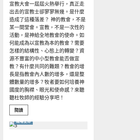
宣教大會一屆屆火熱舉行，真正走
教
會？
出去的宣教士卻寥寥無幾。是什麼
造成了這種落差？ 神的教會，不是
某一間堂會。宣教，不是一次性的
活動，是神給全地教會的使命。如
何能成為以宣教為本的教會？需要
怎樣的結構性、心態上的轉變？資
源不豐富的中小型教會能否做宣
教？有什麼共同的難題？教會的增
長是指教會內人數的增多，還是整
體數量的增多？牧者要如何培養神
國度的胸襟、眼光和使命感？來聽
聽杜牧師的經驗分享吧！
Read
閱讀
more
about
職場使命
培
養
國
度
正視恐懼、成敗、謙卑與影