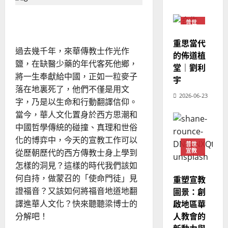
界」
02-
宣
時
會
定
20
代
聖經翻譯與本色化的挑戰
教
？
義
的
普世
的
「跨
3
宣教
、
越」
整
重思當代
現
教
2024-
過去幾千年，來華傳教士作光作
普世宣教
會
全
況
的佈道植
01-
準
鹽，在缺醫少藥的年代客死他鄉，
使
向
09
備
及
堂｜劉利
好
命
穆
將一生奉獻給中國，正如一粒麥子
反
宇
了
｜
斯
麼？
思
落在地裏死了，他們不僅是用文
4
2026-06-23
王
林
｜
字，乃是以生命和行動翻譯信仰。
永
傳
葉
當今，華人文化置身於西方思潮和
普世宣教
信
福
大
中國哲學傳統的碰撞、真理和世俗
差
音
銘
化的博弈中，今天的宣教工作可以
傳
的
2025-
普世
宣教
從歷朝歷代的西方傳教士身上學到
過
可
02-
2025-
5
來
18
行
怎樣的洞見？這樣的時代我們該如
02-
人
策
何自持，做蒙召的「使命門徒」見
18
重塑宣教
普世宣教
的
略
證福音？又該如何將福音地道地翻
圖景：創
馬
佳
｜
譯進華人文化？快來聽聽梁博士的
啟地區華
來
美
黃
分解吧！
人教會的
西
見
約