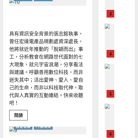
宣
會
定
20
港
教
移
？
義
民
上帝在元宇宙世代的心意
的
3
、
潮
整
下
現
2024-
的
普世宣教
全
況
01-
英
具有資訊安全背景的張志銘執事，
國
使
向
09
及
華
命
曾任宏達電產品規劃處資深處長，
穆
反
人
教
｜
斯
他將就近年推動的「脫穎而出」事
思
會
4
王
林
｜
工，分析教會在網路世代面對的七
永
傳
葉
大現象，就元宇宙浪潮，分享看法
普世宣教
信
福
大
與建議。呼籲善用數位科技，而非
差
音
銘
迷失其中；活出愛神、愛人、愛自
傳
的
2025-
己的生命，而非以科技取代神，取
過
可
02-
2025-
5
來
代與人真實的互動連結。快來收聽
18
行
02-
人
策
吧！
18
普世宣教
的
略
馬
Read
佳
閱讀
｜
more
來
美
黃
about
教會發展
門徒培育
上
西
見
約
帝
6
亞
證
瑟
在