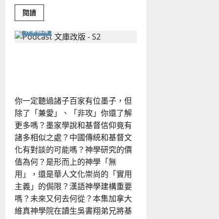
Read
閱讀
more
about
神學教育
正
視
恐
懼、
墨子 VS 基督——中國傳統
成
敗、
對話基督文化
謙
卑
與
影
你一定聽過諸子百家有位墨子，但
響
力
除了「兼愛」、「非攻」你還了解
更多嗎？墨家學說和基督信仰竟有
諸多相似之處？中國傳統和基督文
化有對談的可能嗎？神學研究的價
值為何？是形而上的神學「無
用」，還是華人文化崇尚的「實用
主義」的侷限？漢語神學建構重要
嗎？未來又何去何從？本集加拿大
維真神學院在讀生吳書翔弟兄將基