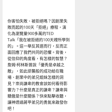
胸
襟，
響力
成
為
以
宣
你害怕失敗、被拒絕嗎？因創業失
教
為
敗而起的100天「拒絕」療程，演
本
的
化為瀏覽量900多萬的TED
教
會
Talk「我在被拒絕的100天裡所學到
的」。這一舉反其道而行，反而正
面回應了我們共同的恐懼。背後，
從信仰的角度看，有怎樣的智慧？
詹姆·柯林斯曾說「優秀是卓越之
敵」，如此逆襲般的成功給在職
場、創業中的弟兄姐妹怎樣的洞
見？崇尚謙卑的教會該如何看待影
響力？什麼是真正的謙卑？謙卑與
驕傲是什麼關係？快來點擊收聽，
讓神透過蔣甲弟兄的勇氣來啟發你
吧！