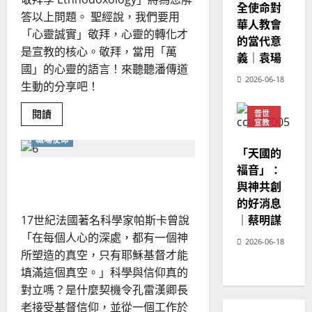
全使命對
02-
答以上問題。 聖經說，我們要用
華人教會
20
「心靈誠實」敬拜，心靈的轉化才
的當代意
是宣教的核心。敬拜，當用「萬
義｜袁瑒
國」的心靈的語言！來聽聽潘傳道
2026-06-18
生動的分享吧！
Read
閱讀
普世
more
宣教
about
神學
職場使命
民
教育
族
「天國的
敬
福音」：
拜
雙職事奉與職場使命
——
與神共創
敬
拜
的好消息
和
17世紀法國著名科學家帕斯卡曾說
｜蔡明謀
宣
教
「在每個人心的深處，都有一個神
在
2026-06-18
藝
所塑造的真空，只有耶穌基督才能
術
中
填滿這個真空。」科學與信仰真的
的
對立嗎？是什麼契機令孔雷漢卿長
合
一
老接受基督信仰，並從一個工作於