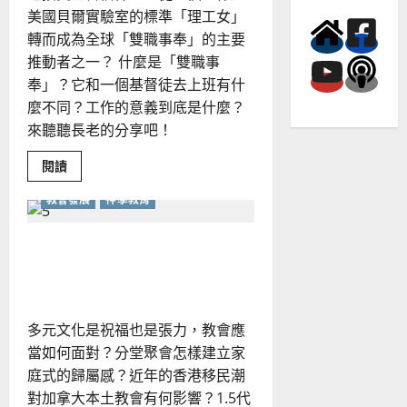
美國貝爾實驗室的標準「理工女」
轉而成為全球「雙職事奉」的主要
推動者之一？ 什麼是「雙職事
奉」？它和一個基督徒去上班有什
麼不同？工作的意義到底是什麼？
來聽聽長老的分享吧！
Read
閱讀
more
about
教會發展
神學教育
雙
職
事
奉
如何在多元文化中牧養教
與
職
會？
場
使
命
多元文化是祝福也是張力，教會應
當如何面對？分堂聚會怎樣建立家
庭式的歸屬感？近年的香港移民潮
對加拿大本土教會有何影響？1.5代