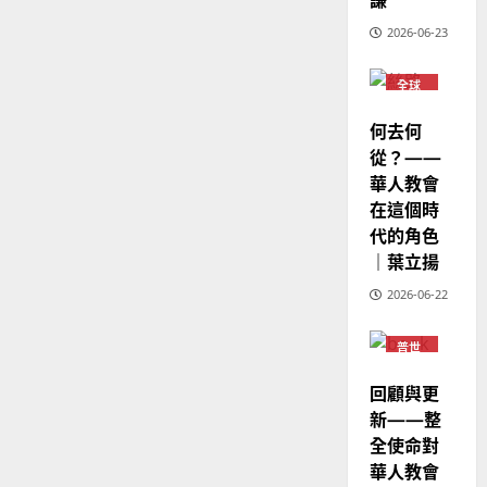
6
亞
證
瑟
華
｜
2026-06-23
普世宣教
人
歐
2025-
德
的
陽
02-
全球
國
華人
農
瑞
20
教會
華
曆
何去何
萍
普世
7
人
新
宣教
從？——
宣
年
華人教會
2025-
教
｜
02-
在這個時
經
余
20
代的角色
歷
自
｜葉立揚
｜
力
吳
2026-06-22
振
2025-
忠
02-
普世
宣教
、
18
溫
回顧與更
淑
新——整
芳
全使命對
華人教會