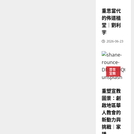
堂
的
02-
宣教
宣
會
定
20
重思當代
教
？
義
的佈道植
的
3
、
堂｜劉利
整
現
2024-
宇
普世宣教
全
況
01-
使
向
09
及
2026-06-23
命
穆
反
｜
斯
思
4
王
林
｜
永
傳
葉
普世
普世宣教
信
福
大
宣教
差
音
銘
傳
的
2025-
重塑宣教
過
可
02-
2025-
5
圖景：創
來
18
行
02-
人
啟地區華
策
18
普世宣教
的
略
人教會的
馬
佳
｜
新動力與
來
美
黃
挑戰｜家
西
見
約
謙