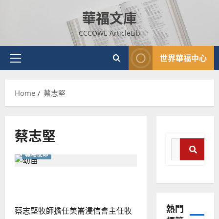
Skip
華福文庫
to
content
CCCOWE ArticleLib
世界華福中心
Primary
Menu
Home
蔡志堅
蔡志堅
Search
職場使命
for:
Search
教會COE模組｜蔡志堅
普世宣教
神學教育
熱門
蔡志堅牧師擔任美崙浸信會主任牧
宣