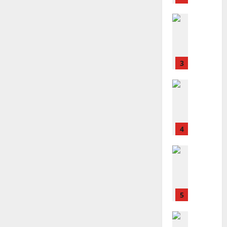
宣
會
定
20
教
？
義
的
3
、
整
現
2024-
普世宣教
全
況
01-
使
向
09
及
命
穆
反
｜
斯
思
4
王
林
｜
永
傳
葉
普世宣教
信
福
大
差
音
銘
傳
的
2025-
過
可
02-
2025-
5
來
18
行
02-
人
策
18
普世宣教
的
略
馬
佳
｜
來
美
黃
西
見
約
6
亞
證
瑟