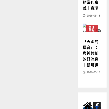
2025-
的當代意
02-
義｜袁瑒
20
2026-06-18
普世
宣教
神學
教育
「天國的
福音」：
與神共創
的好消息
｜蔡明謀
2026-06-18