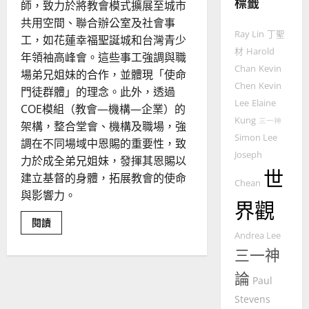
標籤
師，致力於將教會模式擴展至城市
教
共用空間、聯合辦公室及社會事
的
3
Ray Lin
丁聖
整
工，如花蓮幸福聖誕城和台灣青少
材
Harold
普世宣教
全
年領袖高峰會。這些事工強調與職
使
Chan
Kevin
向
場弟兄姐妹的合作，並體現「使命
命
穆
Chen
Kevin
門徒群體」的理念。此外，透過
｜
斯
Lee
Elaine
COE模組（教會—機構—企業）的
4
王
林
Kung
三一神
架構，整合堂會、機構及職場，強
永
傳
Simon Lee
調在不同場域中恩賜的重要性，致
普世宣教
信
福
Joseph
差
力於成全弟兄姐妹，發揮其恩賜以
音
世
傳
的
建立基督的身體，拓展教會的使命
2025-
Chean
過
可
02-
與影響力。
界觀
5
來
18
行
人
策
Read
閱讀
more
普世宣教
的
Andrea Lee
略
about
馬
佳
教
三一神
｜
會
來
美
黃
COE
論
西
模
Paul
見
約
組
6
亞
證
瑟
｜
Stevens
蔡