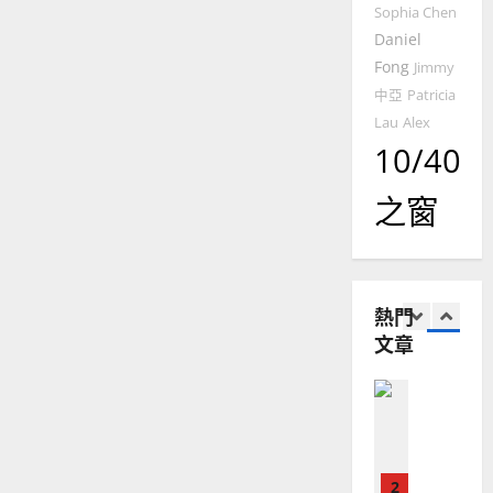
華
｜
Sophia Chen
志
普世宣教
人
歐
堅
2025-
Daniel
德
的
陽
02-
Fong
Jimmy
國
農
瑞
20
華
中亞
Patricia
曆
萍
7
人
新
Lau
Alex
宣
年
10/40
2025-
教會發展
教
｜
02-
門徒培育
經
余
20
之窗
如
歷
自
何
｜
力
以
1
吳
國
振
2025-
普世宣教
度
熱門
忠
02-
思
福
、
文章
18
維
音
溫
建
未
淑
2
造
及
芳
地
之
普世宣教
方
民
2025-
神學教育
堂
的
02-