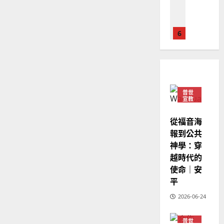
華
｜
普世宣教
人
歐
2025-
德
的
陽
02-
國
農
瑞
20
華
曆
萍
7
人
新
宣
年
2025-
教會發展
教
｜
02-
門徒培育
普世
經
余
20
宣教
如
歷
自
何
｜
力
從福音海
以
1
吳
報到公共
國
振
2025-
神學：穿
普世宣教
度
忠
02-
越時代的
思
福
、
18
使命｜安
維
音
溫
平
建
未
淑
2
造
及
芳
2026-06-24
地
之
普世宣教
方
民
2025-
神學教育
普世