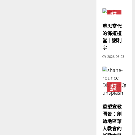
02-
宣
會
定
20
教
？
義
普世
的
3
宣教
、
整
重思當代
現
2024-
普世宣教
全
況
的佈道植
01-
使
向
09
及
堂｜劉利
命
穆
反
宇
｜
斯
思
4
王
2026-06-23
林
｜
永
傳
葉
普世宣教
信
福
大
差
音
銘
傳
的
2025-
普世
宣教
過
可
02-
2025-
5
來
18
行
02-
人
策
18
重塑宣教
普世宣教
的
略
圖景：創
馬
佳
｜
啟地區華
來
美
黃
人教會的
西
見
約