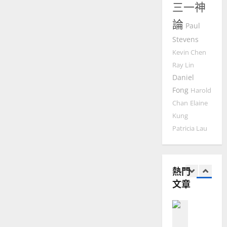
｜
釋
三一神
普世宣教
人
力：
歐
2025-
從
德
的
陽
論
02-
文
Paul
國
本
農
瑞
20
互
Stevens
華
曆
萍
涉
7
到
人
Kevin Chen
新
默
宣
年
Ray Lin
想
2025-
教會發展
操
教
｜
Daniel
02-
練
門徒培育
經
余
20
Fong
Harold
如
歷
自
Chan
Elaine
何
｜
力
Kung
以
1
吳
國
Patricia Lau
振
2025-
普世宣教
度
忠
02-
思
福
、
18
維
音
溫
熱門
建
未
淑
文章
2
造
及
芳
地
之
普世宣教
方
民
2025-
神學教育
堂
的
02-