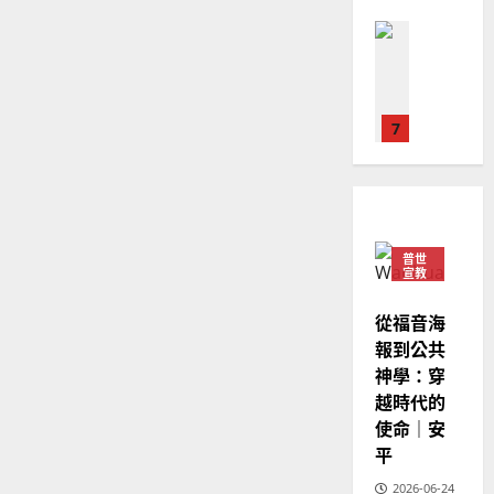
華
｜
普世宣教
人
歐
2025-
德
的
陽
02-
國
農
瑞
20
華
曆
萍
7
人
新
宣
年
2025-
教會發展
教
｜
02-
門徒培育
經
余
20
如
歷
自
何
｜
力
普世
以
1
宣教
吳
國
振
2025-
普世宣教
度
從福音海
忠
02-
思
福
報到公共
、
18
維
音
神學：穿
溫
建
未
淑
越時代的
2
造
及
芳
使命｜安
地
之
平
普世宣教
方
民
2025-
神學教育
堂
的
2026-06-24