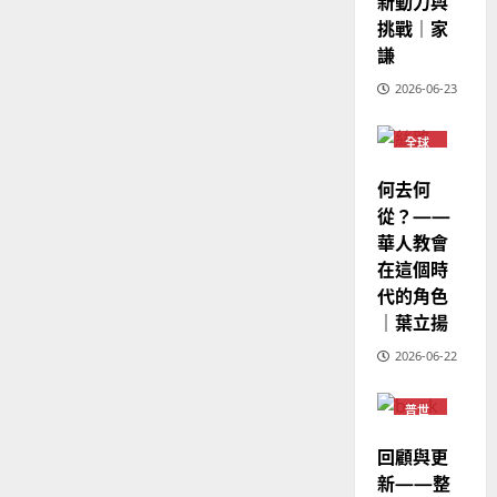
新動力與
6
亞
證
瑟
挑戰｜家
華
｜
普世宣教
人
謙
歐
2025-
德
的
陽
02-
2026-06-23
國
農
瑞
20
華
曆
萍
7
全球
人
新
華人
宣
年
教會
2025-
何去何
教
普世
｜
02-
宣教
從？——
經
余
20
華人教會
歷
自
在這個時
｜
力
代的角色
吳
振
｜葉立揚
2025-
忠
02-
2026-06-22
、
18
溫
普世
淑
宣教
芳
回顧與更
新——整
2025-