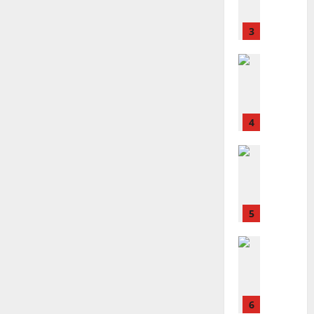
宣
會
定
20
教
？
義
的
3
、
整
現
2024-
普世宣教
全
況
01-
使
向
09
及
命
穆
反
｜
斯
思
4
王
林
｜
永
傳
葉
普世宣教
信
福
大
差
音
銘
傳
的
2025-
過
可
02-
2025-
5
來
18
行
02-
人
策
18
普世宣教
的
略
馬
佳
｜
來
美
黃
西
見
約
6
亞
證
瑟