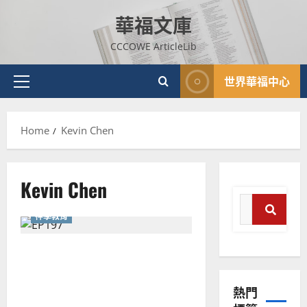
Skip
華福文庫
to
content
CCCOWE ArticleLib
世界華福中心
Primary
Menu
Home
Kevin Chen
Kevin Chen
Search
神學教育
for:
Search
貫通整本聖經的詮釋力：從
普世宣教
文本互涉到默想操練
神學教育
熱門
宣