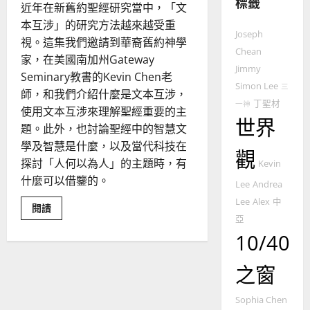
標籤
教
近年在新舊約聖經研究當中，「文
的
3
本互涉」的研究方法越來越受重
Joseph
整
視。這集我們邀請到華裔舊約神學
普世宣教
全
Chean
家，在美國南加州Gateway
使
向
Jimmy
Seminary教書的Kevin Chen老
命
穆
Simon Lee
三
師，和我們介紹什麼是文本互涉，
｜
斯
丁聖材
一神
使用文本互涉來理解聖經重要的主
4
王
林
世界
永
傳
題。此外，也討論聖經中的智慧文
普世宣教
信
福
學及智慧是什麼，以及當代科技在
觀
差
音
探討「人何以為人」的主題時，有
Kevin
傳
的
2025-
什麼可以借鑒的。
Lee
Andrea
過
可
02-
5
來
Lee
Alex
中
18
行
Read
閱讀
more
人
策
亞
about
普世宣教
的
略
10/40
貫
通
馬
佳
｜
整
來
美
黃
本
之窗
聖
西
見
約
經
6
亞
證
的
瑟
Sophia Chen
詮
華