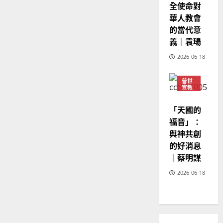
全使命對
02-
華人教會
20
的當代意
義｜袁瑒
2026-06-18
普世
宣教
神學
教育
「天國的
福音」：
與神共創
的好消息
｜蔡明謀
2026-06-18