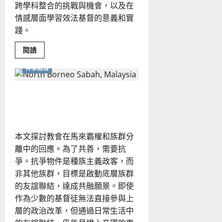
跨學科整合的挑戰與機會，以及在
情感層面學習效法基督的意義和實
踐。
Read
閱讀
more
about
神學教育
耶
穌
的
情
抗爭與共融 ——馬來西亞公共
感
神學的思考與踐行｜張俊明
學：
更
新
你
的
本文探討教會在馬來霸權和族群分
情
緒
離中的回應。為了共善，需要抗
與
爭。抗爭物件是種族主義政客，而
群
體
非其他族群，目標是啟動底層族群
文
化
的友誼聯結，達成共融願景。即使
作為少數的基督徒無法直接參與上
層的政治改革，但通過日常生活中