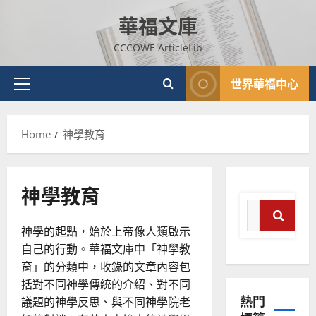
Skip
華福文庫
to
content
CCCOWE ArticleLib
世界華福中心
Primary
Menu
Home
神學教育
神學教育
Search
for:
神學的起點，始於上帝像人類啟示
Sear
自己的行動。華福文庫中「神學教
育」的分類中，收錄的文章內容包
括對不同神學傳統的介紹、對不同
熱門
議題的神學反思、與不同神學院老