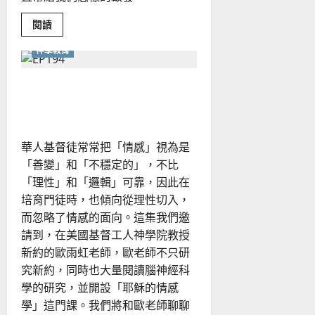
Read
閱讀
more
about
神學教育
化
解
世
代
耶穌的情感學：更新你的情緒
隔
與群體文化
閡
的
關
鍵：
從
華人基督徒常常把「情感」視為是
道
德
「善變」和「不穩定的」，不比
排
「理性」和「邏輯」可靠，因此在
序
透
培育門徒時，也傾向從理性切入，
視
代
而忽略了情感的面向。這集我們邀
際
衝
請到，在美國基督工人神學院教授
突
新約的歐雨虹老師，歐老師不只研
究新約，同時也大量閱讀腦神經科
學的研究，並開設「耶穌的情感
學」這門課。我們將和歐老師聊聊