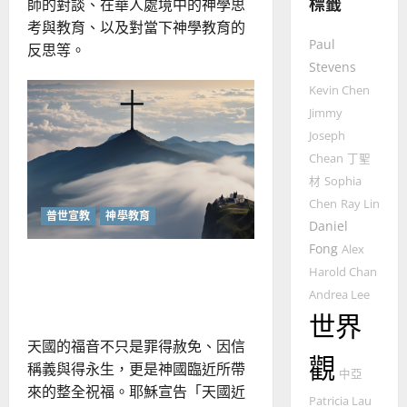
標籤
師的對談、在華人處境中的神學思
普世宣教
神學教育
考與教育、以及對當下神學教育的
宣
Paul
反思等。
教
Stevens
的
3
Kevin Chen
整
Jimmy
普世宣教
全
Joseph
使
向
Chean
丁聖
命
穆
材
Sophia
｜
斯
4
王
林
Chen
Ray Lin
普世宣教
神學教育
永
傳
Daniel
普世宣教
信
福
Fong
Alex
「天國的福音」：與神共創
差
音
Harold Chan
傳
的
的好消息｜蔡明謀
2025-
Andrea Lee
過
可
02-
世界
5
來
18
行
人
策
天國的福音不只是罪得赦免、因信
觀
普世宣教
的
略
稱義與得永生，更是神國臨近所帶
中亞
馬
佳
｜
來的整全祝福。耶穌宣告「天國近
來
Patricia Lau
美
黃