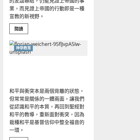
的友誼聯結，仍能見證上帝國的事
業，而見證上帝國的行動即是一種
宣教的新視野。
Read
閱讀
more
about
抗
爭
神學教育
與
共
融
從關係看基督信仰中的和平之
——
馬
道｜郭偉聯
來
西
亞
公
共
和平與衝突本是兩個背離的狀態，
神
但常常是關係的一體兩面，讓我們
學
的
從認識和平的本質，再回到聖經對
思
考
和平的教導，重新面對衝突，因為
與
踐
栽種和平是基督信仰中整全福音的
行
｜
一環。
張
俊