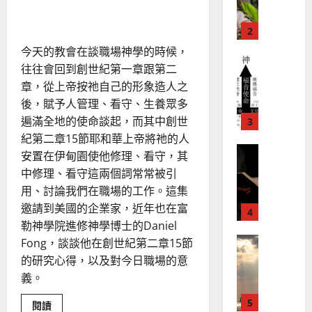
地
之
祭司與守望者
蔡
普世宣教
方
民
明
2025-
神學教育
謀
堂
的
02-
宣
會
定
20
今天的教會在談職場神學的時候，
教
？
義
往往會回到創世紀第一章跟第二
的
3
、
章，從上帝按祂自己的形象造人之
整
現
2024-
後，賦予人管理、看守、生養眾多
普世宣教
全
況
01-
使
遍滿全地的使命談起，而其中創世
向
09
及
命
穆
紀第二章15節耶和華上帝將祂的人
反
｜
斯
思
安置在伊甸園使他修理、看守，其
4
王
林
｜
中修理、看守這兩個詞常常被引
永
傳
葉
用、討論我們在職場的工作。這集
普世宣教
信
福
大
邀請到美國的企業家，近年也在富
差
音
銘
勒神學院進修神學博士的Daniel
傳
的
2025-
過
Fong，談談他在創世紀第二章15節
可
02-
2025-
5
來
18
行
的研究心得，以及對今日職場的意
02-
人
策
義。
18
普世宣教
的
略
馬
佳
｜
Read
閱讀