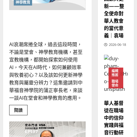
音
神學教育
芳
新——整
派：
擁
全使命對
抱
善用 AI 回歸初心：神學教育的
2025-
整
華人教會
全
02-
更新與屬靈分辨力
的當代意
基
20
督
義｜袁瑒
論
AI浪潮席捲全球，過去這段時間，
2026-06-18
不論是堂會、神學教育機構，甚至
宣教機構，都開始探索如何使用
AI，今天在AI時代，如何兼顧效率
編輯
與牧養初心？以及該如何更新神學
推薦
職場
教育與屬靈分辨力？這集邀請到中
使命
華福音神學院的蒲正寧長老，來談
一談AI在堂會和神學教育的應用。
華人基督
徒在職場
Read
閱讀
more
中的信仰
about
善
實踐與福
用
AI
音行動研
回