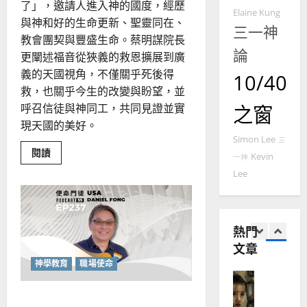
了」，邀請人進入神的國度，經歷
西
見
約
Elaine Kung
與神和好的生命更新、聖靈同在、
6
亞
證
瑟
三一神
教會團契與豐盛生命。蔡明謀院長
華
｜
論
普世宣教
人
更闡述福音從狹義的救恩擴展到廣
歐
2025-
德
的
陽
義的天國視角，不僅關乎死後得
02-
10/40
國
農
瑞
20
救，也關乎今生的改變與盼望，並
華
曆
萍
呼召信徒與神同工，共同見證並實
之窗
7
人
新
現天國的美好。
宣
年
2025-
Simon Lee
三
教會發展
教
｜
02-
Read
閱讀
門徒培育
Kevin
一神
經
余
more
20
about
如
Lee
歷
自
「天
何
｜
國
力
的
以
1
吳
福
國
音」：
振
2025-
與
熱門
普世宣教
度
忠
神
02-
文章
思
福
共
、
18
創
維
音
神學教育
職場使命
溫
的
好
建
未
淑
消
2
造
及
芳
息
不玩世界的遊戲：成為職場的
｜