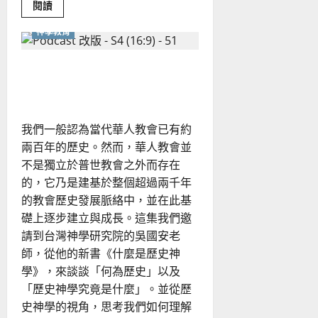
明
Read
閱讀
more
about
神學教育
從
關
係
看
突破侷限的歷史神學：深化講
基
台信息與牧養現場
督
信
仰
中
的
我們一般認為當代華人教會已有約
和
平
兩百年的歷史。然而，華人教會並
之
不是獨立於普世教會之外而存在
道
｜
的，它乃是建基於整個超過兩千年
郭
偉
的教會歷史發展脈絡中，並在此基
聯
礎上逐步建立與成長。這集我們邀
請到台灣神學研究院的吳國安老
師，從他的新書《什麼是歷史神
學》，來談談「何為歷史」以及
「歷史神學究竟是什麼」。並從歷
史神學的視角，思考我們如何理解