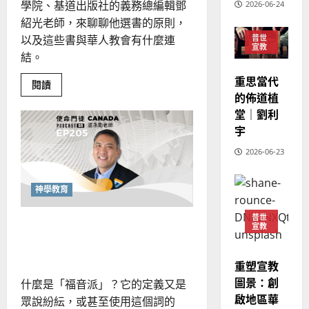
學院、基道出版社的義務總編輯鄧
2026-06-24
地
之
紹光老師，來聊聊他選書的原則，
普世宣教
方
民
2025-
神學教育
以及這些書與華人教會有什麼連
普世
堂
的
02-
宣教
宣
會
定
結。
20
教
？
義
重思當代
的
Read
3
閱讀
、
more
的佈道植
整
現
about
2024-
堂｜劉利
普世宣教
在
全
況
01-
斷
使
宇
向
09
及
裂
世
命
穆
反
代
2026-06-23
｜
斯
重
思
建
4
王
林
｜
整
永
傳
全
神學教育
葉
信
普世宣教
信
福
大
仰：
普世
差
群
音
銘
超越行動主義的福音派：擁抱
宣教
體、
傳
的
2025-
理
整全基督論
性
過
可
02-
2025-
與
5
重塑宣教
來
18
行
聆
02-
聽
人
圖景：創
策
什麼是「福音派」？它的定義又是
18
的
普世宣教
的
略
三
啟地區華
眾說紛紜，或甚至使用這個詞的
重