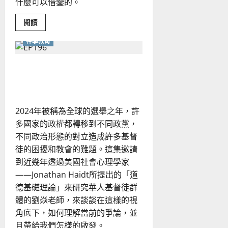
什麼可以借鑒的。
Read
閱讀
more
about
神學教育
貫
通
整
本
化解世代隔閡的關鍵：從道德
聖
排序透視代際衝突
經
的
詮
釋
力：
2024年被稱為全球的選舉之年，許
從
文
多國家的政權都轉移到不同政黨，
本
不同政治形態的對立造成許多基督
互
涉
徒的困擾和教會的難題。這集邀請
到
默
到近幾年透過美國社會心理學家
想
操
——Jonathan Haidt所提出的「道
練
德基礎理論」來研究華人基督徒群
體的劉焱老師，來談談在這樣的視
角底下，如何理解當前的爭論，並
且帶給我們怎樣的啟發。