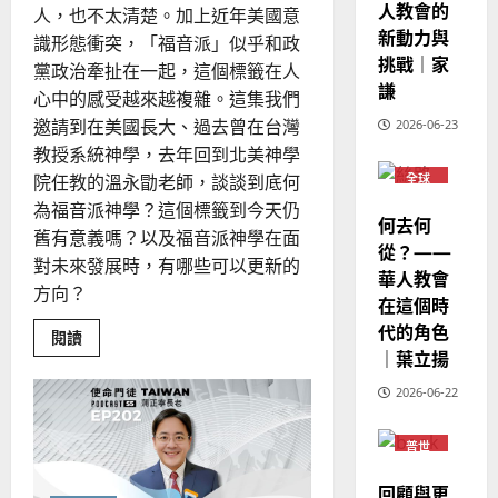
馬
佳
｜
人教會的
召
人，也不太清楚。加上近年美國意
來
美
喚
黃
新動力與
識形態衝突，「福音派」似乎和政
西
見
約
挑戰｜家
黨政治牽扯在一起，這個標籤在人
6
亞
證
瑟
謙
華
心中的感受越來越複雜。這集我們
｜
普世宣教
人
歐
邀請到在美國長大、過去曾在台灣
2026-06-23
2025-
德
的
陽
教授系統神學，去年回到北美神學
02-
國
農
瑞
20
院任教的溫永勖老師，談談到底何
全球
華
曆
華人
萍
為福音派神學？這個標籤到今天仍
教會
7
人
新
何去何
普世
舊有意義嗎？以及福音派神學在面
宣
年
宣教
從？——
2025-
對未來發展時，有哪些可以更新的
教
｜
02-
華人教會
經
方向？
余
20
在這個時
歷
自
代的角色
Read
閱讀
｜
力
more
｜葉立揚
吳
about
超
振
2026-06-22
2025-
越
忠
行
02-
動
、
18
主
普世
義
溫
宣教
的
淑
回顧與更
福