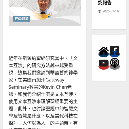
究報告
歸
初
心：
2026-01-19
神
學
神學教育
教
育
的
貫通整本聖經的詮釋力：從文
更
新
本互涉到默想操練
與
屬
靈
分
近年在新舊約聖經研究當中，「文
辨
力
本互涉」的研究方法越來越受重
視。這集我們邀請到華裔舊約神學
家，在美國南加州Gateway
Seminary教書的Kevin Chen老
師，和我們介紹什麼是文本互涉，
使用文本互涉來理解聖經重要的主
題。此外，也討論聖經中的智慧文
學及智慧是什麼，以及當代科技在
探討「人何以為人」的主題時，有