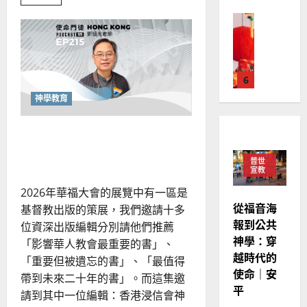
more
來
美
黃
about
西
見
不
約
玩
6
亞
證
瑟
世
華
界
｜
的
普世宣教
人
歐
遊
2025-
德
戲：
的
陽
02-
成
國
農
瑞
為
20
神學教育
職
華
曆
萍
場
7
人
新
的
在斷裂世代重建整全信仰：群
祭
宣
年
2025-
司
體、理性與聆聽的三重召喚
教會發展
教
｜
與
02-
普世
門徒培育
守
經
余
宣教
20
望
如
歷
者
自
2026年華福大會的展覽中有一區是
何
｜
力
從福音海
基督教出版的策展，我們邀請十多
以
1
吳
報到公共
位資深出版編輯分別請他們推薦
國
振
2025-
神學：穿
普世宣教
度
「影響華人教會最重要的書」、
忠
02-
越時代的
思
福
、
「重要但被遺忘的書」、「最值得
18
維
使命｜安
音
溫
帶到未來二十年的書」。而這集邀
建
未
平
淑
請到其中一位編輯：香港浸信會神
2
造
及
芳