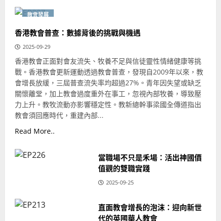
教會發展
香港教會普查：數據背後的挑戰與機遇
2025-09-29
香港教會正面對會友流失、牧養不足與信徒靈性情緒健康等挑
戰。香港教會更新運動透過教會普查，發現自2009年以來，教
會增長放緩，三屆普查流失率均超過27%。青年因失望或缺乏
關懷離堂，加上教會過度重外在事工，忽視內部牧養，導致壓
力上升。教牧流動亦影響穩定性。教新總幹事梁國全傳道指出
教會須回應時代，重建內部...
Read More..
當職場不只是禾場：活出神國價
值觀的雙職實踐
2025-09-25
直面教會增長的泡沫：迎向新世
代的英國華人教會