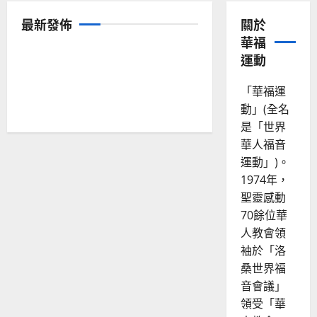
普世宣教
普世宣教
安平
全球華人教會
普世宣教
最新發佈
關於
重塑宣教圖景：創啟地區華人
重思當代的佈道植堂｜劉利宇
普世宣教
何去何從？——華人教會在這
教會的新動力與挑戰｜家謙
華福
2026-06-23
普世宣教
神學教育
回顧與更新——整全使命對華
個時代的角色｜葉立揚
運動
2026-06-23
「天國的福音」：與神共創的
人教會的當代意義｜袁瑒
2026-06-22
好消息｜蔡明謀
2026-06-22
「華福運
2026-06-22
動」(全名
是「世界
華人福音
運動」)。
1974年，
聖靈感動
70餘位華
人教會領
袖於「洛
桑世界福
音會議」
領受「華