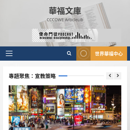
Skip
華福文庫
to
content
CCCOWE ArticleLib
世界華福中心
Primary
Menu
專題聚焦：宣教策略
普世宣教