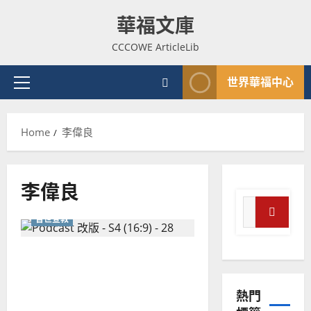
Skip
華福文庫
to
content
CCCOWE ArticleLib
世界華福中心
Primary
Menu
Home
李偉良
普世宣教
神學教育
李偉良
宣
Search
教
普世宣教
for:
的
3
Search
整
普世宣教
全人投入「好玩的」宣教
全
使
向
路！
命
穆
熱門
｜
斯