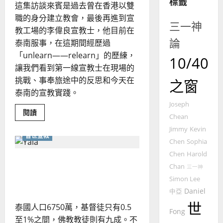
標籤
4
王
林
這集訪談來賓是過去曾在香港以雙
永
傳
職的身分建立教會，最後再進到宣
普世宣教
三一神
信
福
教工場的李偉良宣教士，他目前在
差
音
論
泰南服事，在這期間經歷過
傳
的
2025-
「unlearn——relearn」的歷練，
過
10/40
可
02-
讓我們看到第一線宣教士在現場的
5
來
18
行
挑戰、事奉旅途中的反思和今天在
人
策
之窗
普世宣教
的
略
泰南的宣教實踐。
馬
佳
｜
Joseph
來
Read
閱讀
美
黃
Chean
more
西
見
約
about
Jimmy
Kevin
6
全
亞
證
瑟
普世宣教
人
Chen
Sophia
華
｜
投
普世宣教
入
Chen
Harold
人
歐
2025-
槍林彈雨下的未得之民——
「好
德
的
Chan
陽
玩
三一神
02-
泰南三府的穆斯林｜李偉良
的」
國
農
瑞
20
Simon Lee
宣
華
曆
教
萍
Daniel
中亞
路！
7
人
新
世
泰國人口6750萬，基督徒只有0.5
宣
年
Fong
2025-
教會發展
至1%之間，佛教教徒則有九成。不
教
｜
02-