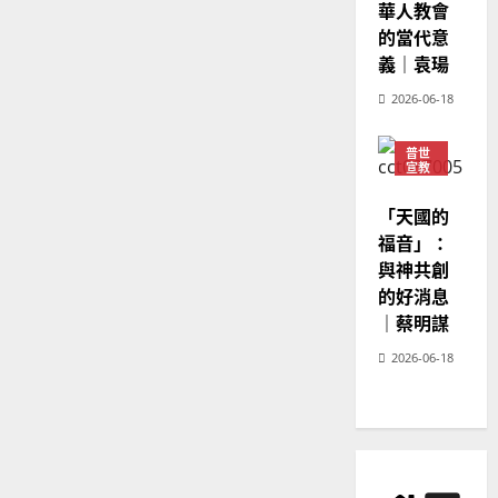
華人教會
的當代意
義｜袁瑒
2026-06-18
普世
宣教
神學
教育
「天國的
福音」：
與神共創
的好消息
｜蔡明謀
2026-06-18