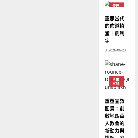
｜
斯
思
普世
宣教
4
王
林
｜
永
傳
重思當代
葉
普世宣教
信
福
的佈道植
大
差
音
銘
堂｜劉利
傳
的
2025-
宇
過
可
02-
2025-
5
2026-06-23
來
18
行
02-
人
策
18
普世宣教
的
略
馬
佳
｜
來
美
黃
普世
宣教
西
見
約
6
亞
證
瑟
華
｜
重塑宣教
普世宣教
人
歐
2025-
圖景：創
德
的
陽
02-
啟地區華
國
農
瑞
20
人教會的
華
曆
萍
新動力與
7
人
新