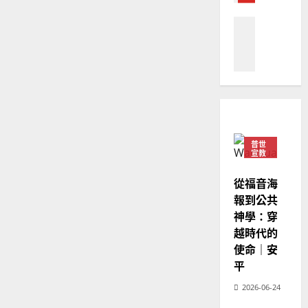
教會發展
教
｜
02-
門徒培育
經
余
20
如
歷
自
何
｜
力
以
1
吳
國
振
2025-
普世宣教
度
忠
02-
思
福
、
18
維
音
溫
建
未
淑
普世
2
造
及
宣教
芳
地
之
普世宣教
從福音海
方
民
2025-
神學教育
堂
報到公共
的
02-
宣
會
定
神學：穿
20
教
？
義
越時代的
的
3
、
使命｜安
整
現
2024-
平
普世宣教
全
況
01-
使
向
2026-06-24
09
及
命
穆
反