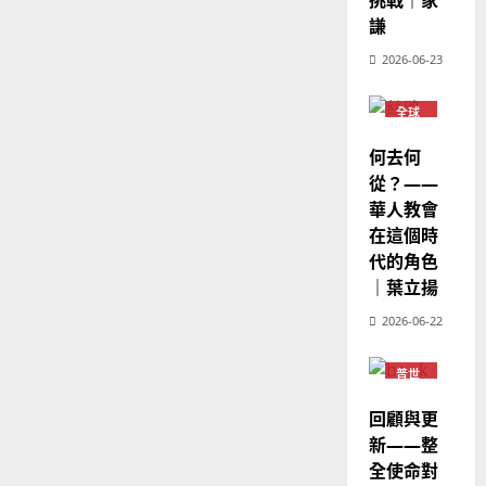
挑戰｜家
宣
年
2025-
教
謙
｜
02-
經
余
20
2026-06-23
歷
自
｜
力
全球
吳
華人
教會
振
2025-
何去何
普世
忠
02-
宣教
從？——
、
18
華人教會
溫
在這個時
淑
代的角色
芳
｜葉立揚
2025-
2026-06-22
02-
20
普世
宣教
回顧與更
新——整
全使命對