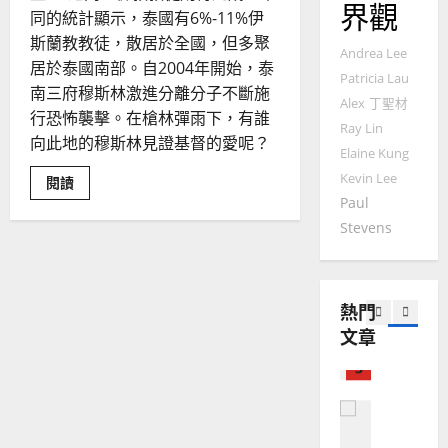
界觀
門徒培育
經
同的統計顯示，泰國有6%-11%伊
余
20
如
歷
自
斯蘭教教徒，散居於全國，但多聚
Andrea Lee
何
｜
力
居於泰國南部。自2004年開始，泰
以
1
Patricia Lau
吳
南三府穆斯林激進分離分子不斷施
國
振
Alex
丁聖材
2025-
行恐怖襲擊。在槍林彈雨下，有誰
普世宣教
度
忠
Ray Lin
02-
向此地的穆斯林見證基督的愛呢？
思
福
、
18
Elaine Kung
維
音
溫
Kevin Lee
Read
閱讀
建
未
淑
more
Paul
2
造
about
及
芳
槍
Stevens
地
之
林
普世宣教
彈
方
民
2025-
雨
神學教育
堂
的
下
02-
宣
的
會
定
20
未
熱門
教
？
義
得
文章
之
的
3
、
民
整
——
現
2024-
泰
普世宣教
全
況
01-
南
使
向
三
09
及
府
命
穆
反
的
穆