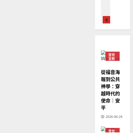
亞
證
瑟
華
｜
普世宣教
人
歐
2025-
德
的
陽
02-
國
農
瑞
20
華
曆
萍
7
人
新
宣
年
2025-
教會發展
教
｜
02-
普世
門徒培育
經
余
宣教
20
如
歷
自
何
從福音海
｜
力
以
1
吳
報到公共
國
振
神學：穿
2025-
普世宣教
度
忠
越時代的
02-
思
福
、
18
使命｜安
維
音
溫
平
建
未
淑
2
造
及
2026-06-24
芳
地
之
普世宣教
方
民
普世
2025-