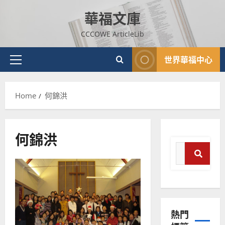
Skip
華福文庫
to
content
CCCOWE ArticleLib
世界華福中心
Primary
Menu
Home
何錦洪
何錦洪
Search
for:
Search
普世宣教
神學教育
熱門