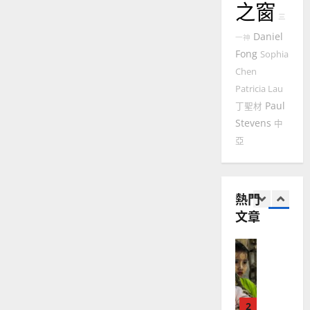
之窗
華
於
｜
英
三
普世宣教
人
歐
國
2025-
德
豪
Daniel
的
陽
一神
02-
城
國
農
瑞
Fong
｜
Sophia
20
何
華
曆
萍
Chen
錦
7
人
新
洪、
Patricia Lau
張
宣
年
2025-
美
Paul
丁聖材
教會發展
教
｜
婷
02-
門徒培育
Stevens
中
經
余
20
如
亞
歷
自
何
｜
力
以
1
吳
國
振
2025-
熱門
普世宣教
度
忠
02-
文章
思
福
、
18
維
音
溫
建
未
淑
2
造
及
芳
地
之
普世宣教
方
民
2025-
神學教育
堂
的