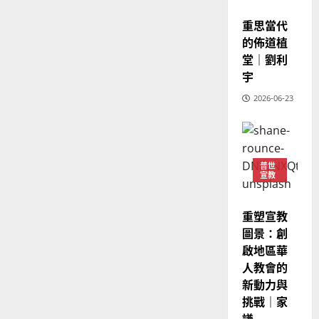
神學教育
堂
宣教
的
02-
宣
會
定
重思當代
20
教
？
義
的佈道植
的
3
、
堂｜劉利
整
現
2024-
宇
普世宣教
全
況
01-
使
向
2026-06-23
09
及
命
穆
反
｜
斯
思
4
王
林
｜
永
傳
葉
普世
普世宣教
信
福
宣教
大
差
音
銘
傳
的
2025-
重塑宣教
過
可
02-
2025-
圖景：創
5
來
18
行
02-
啟地區華
人
策
18
人教會的
普世宣教
的
略
新動力與
馬
佳
｜
來
挑戰｜家
美
黃
西
見
謙
約