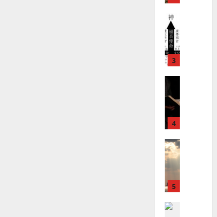
02-
宣
會
定
20
教
？
義
的
3
、
整
現
2024-
普世宣教
全
況
01-
使
向
09
及
命
穆
反
｜
斯
思
4
王
林
｜
永
傳
葉
普世宣教
信
福
大
差
音
銘
傳
的
2025-
過
可
02-
2025-
5
來
18
行
02-
人
策
18
普世宣教
的
略
馬
佳
｜
來
美
黃
西
見
約
6