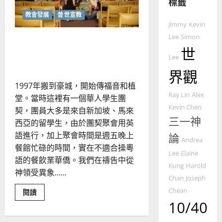
宣
標籤
教
教會發展
普世宣教
的
3
Jimmy
Kevin
整
Lee
Simon
植堂於英國豪城｜何錦洪、
普世宣教
全
世
張美婷
使
向
Lee
命
穆
界觀
｜
斯
1997年搬到豪城，開始傳福音和植
4
王
林
Ray Lin
Alex
永
傳
堂。當時這裡有一個華人學生團
普世宣教
Kevin Chen
信
福
契，團員大多是來自新加坡、馬來
差
三一神
音
西亞的留學生，由於團契聚會用英
傳
的
2025-
語進行，加上聚會時間是週五晚上
論
過
Andrea
可
02-
餐館忙碌的時間，實在不適合操粵
5
來
18
行
Lee
Elaine
語的餐飲業華僑。我們在禱告中從
人
策
Kung
Harold
普世宣教
神領受異象......
的
略
Chan
Joseph
馬
佳
｜
Chean
Read
閱讀
來
美
黃
more
10/40
西
見
about
約
植
6
亞
證
瑟
堂