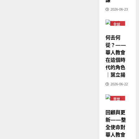
6
亞
證
瑟
2026-06-23
華
｜
普世宣教
人
歐
2025-
德
全球
的
陽
02-
華人
國
農
瑞
教會
20
何去何
華
曆
萍
普世
宣教
從？——
7
人
新
華人教會
宣
年
2025-
教
在這個時
｜
02-
經
余
代的角色
20
歷
自
｜葉立揚
｜
力
2026-06-22
吳
振
2025-
忠
普世
02-
宣教
、
18
回顧與更
溫
新——整
淑
全使命對
芳
華人教會