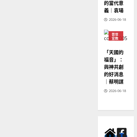
的當代意
2025-
02-
義｜袁瑒
20
2026-06-18
普世
宣教
神學
教育
「天國的
福音」：
與神共創
的好消息
｜蔡明謀
2026-06-18