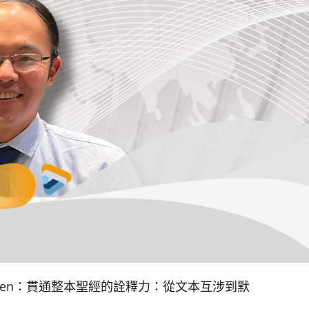
Kevin Chen：貫通整本聖經的詮釋力：從文本互涉到默