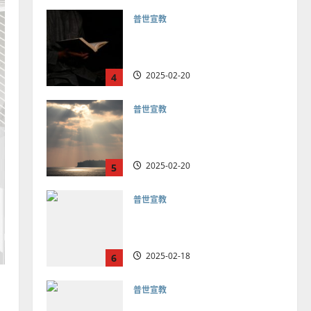
普世宣教
向穆斯林傳福音的可行策略
｜黃約瑟
2025-02-20
4
普世宣教
差傳過來人的佳美見證｜歐
陽瑞萍
2025-02-20
5
普世宣教
馬來西亞華人的農曆新年｜
余自力
2025-02-18
6
普世宣教
德國華人宣教經歷｜吳振