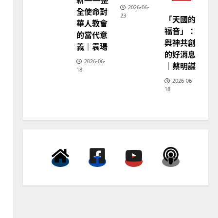
宣
2026-06-
全使命對
教
23
「天國的
普世宣教
神
華人教會
學
福音」：
向穆斯林傳福音的可行策略
的當代意
教
育
與神共創
｜黃約瑟
義｜袁瑒
的好消息
2025-02-20
4
2026-06-
｜蔡明謀
18
2026-06-
普世宣教
18
差傳過來人的佳美見證｜歐
陽瑞萍
2025-02-20
5
普世宣教
馬來西亞華人的農曆新年｜
余自力
2025-02-18
6
普世宣教