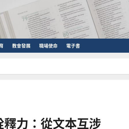
育
教會發展
職場使命
電子書
詮釋力：從文本互涉