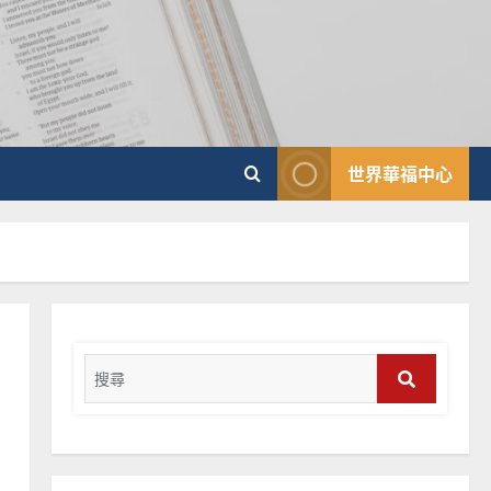
普世宣教
向穆斯林傳福音的可行策略
｜黃約瑟
2025-02-20
4
普世宣教
世界華福中心
差傳過來人的佳美見證｜歐
陽瑞萍
2025-02-20
5
普世宣教
馬來西亞華人的農曆新年｜
余自力
Search
2025-02-18
for:
6
Search
普世宣教
德國華人宣教經歷｜吳振