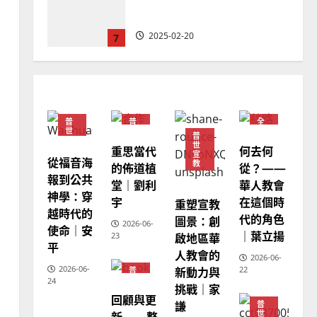
忠、溫淑芳
2025-02-20
7
教會發展
門徒培育
如何以國度思維建造地方堂
會？
普
普
全
2024-01-09
1
世
世
球
普
宣
宣
華
世
重思當代
何去何
教
教
人
宣
教
從福音海
普世宣教
教
的佈道植
從？——
會
報到公共
福音未及之民的定義、現況
堂｜劉利
華人教會
普
世
神學：穿
及反思｜葉大銘
宇
在這個時
重塑宣教
宣
越時代的
教
代的角色
圖景：創
2025-02-18
2
2026-06-
使命｜安
｜葉立揚
啟地區華
23
平
人教會的
2026-06-
普世宣教
神學教育
2026-06-
新動力與
22
普
世
宣教的整全使命｜王永信
24
挑戰｜家
宣
回顧與更
教
2025-02-18
謙
普
3
新——整
世