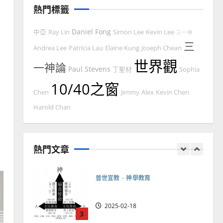
忠、溫淑芳
熱門標籤
2025-02-20
7
Daniel Fong
中亞
Ray Lin
Simon Lee
Kevin Lee
三一神
教會發展
門徒培育
三
Andrea Lee
Patricia Lau
Elaine Kung
Joseph Chean
如何以國度思維建造地方堂
世界觀
一神論
會？
Paul Stevens
丁聖材
Sophia
2024-01-09
10/40之窗
1
Chen
Jimmy
Alex
Kevin Chen
普世宣教
Harold Chan
福音未及之民的定義、現況
及反思｜葉大銘
熱門文章
2025-02-18
2
普世宣教
神學教育
宣教的整全使命｜王永信
2025-02-18
3