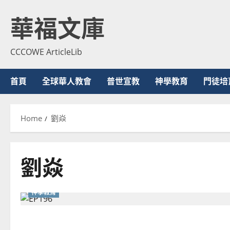
Skip
華福文庫
to
content
CCCOWE ArticleLib
首頁
全球華人教會
普世宣教
神學教育
門徒培
Home
劉焱
劉焱
神學教育
化解世代隔閡的關鍵：從