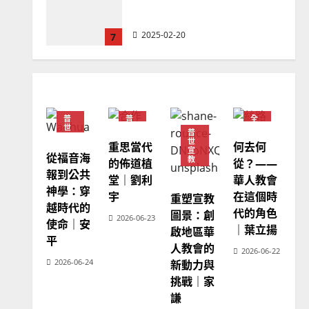
忠、溫淑芳
2025-02-20
7
教會發展
門徒培育
如何以國度思維建造地方堂
會？
普
普
全
2024-01-09
1
世
世
球
普
宣
宣
華
世
重思當代
何去何
教
教
人
宣
教
從福音海
普世宣教
教
的佈道植
從？——
會
報到公共
福音未及之民的定義、現況
堂｜劉利
華人教會
普
世
神學：穿
及反思｜葉大銘
宇
在這個時
宣
重塑宣教
教
越時代的
代的角色
圖景：創
2025-02-18
2
2026-06-23
使命｜安
｜葉立揚
啟地區華
平
人教會的
2026-06-22
普世宣教
神學教育
2026-06-24
新動力與
宣教的整全使命｜王永信
挑戰｜家
2025-02-18
謙
3