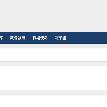
育
教會發展
職場使命
電子書
道德排序透視代際衝突