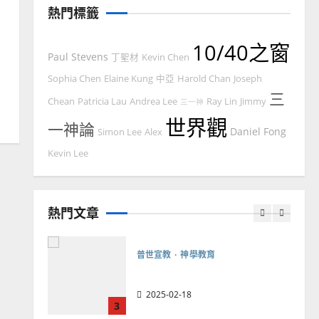
忠、溫淑芳
熱門標籤
2025-02-20
7
10/40之窗
Paul Stevens
丁聖材
Kevin Chen
教會發展
門徒培育
如何以國度思維建造地方堂
Sophia Chen
Elaine Kung
中亞
Harold Chan
Joseph
三
會？
Chean
Patricia Lau
Andrea Lee
Ray Lin
Jimmy
三一神
2024-01-09
世界觀
1
一神論
Daniel Fong
Simon Lee
Alex
普世宣教
Kevin Lee
福音未及之民的定義、現況
及反思｜葉大銘
熱門文章
2025-02-18
2
普世宣教
神學教育
宣教的整全使命｜王永信
2025-02-18
3