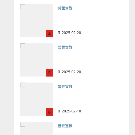
普世宣教
向穆斯林傳福音的可行策略
｜黃約瑟
2025-02-20
4
普世宣教
差傳過來人的佳美見證｜歐
陽瑞萍
2025-02-20
5
普世宣教
馬來西亞華人的農曆新年｜
余自力
2025-02-18
6
普世宣教
德國華人宣教經歷｜吳振