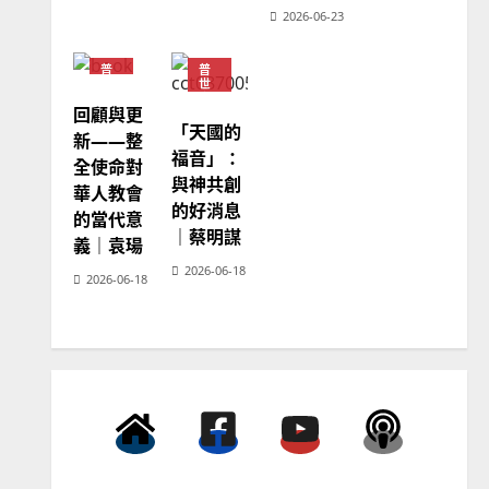
2026-06-23
普世宣教
普
普
向穆斯林傳福音的可行策略
世
世
宣
宣
｜黃約瑟
回顧與更
教
教
「天國的
2025-02-20
4
神
新——整
學
福音」：
全使命對
教
育
與神共創
普世宣教
華人教會
的好消息
差傳過來人的佳美見證｜歐
的當代意
｜蔡明謀
陽瑞萍
義｜袁瑒
2026-06-18
2025-02-20
5
2026-06-18
普世宣教
馬來西亞華人的農曆新年｜
余自力
2025-02-18
6
普世宣教