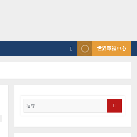
普世宣教
向穆斯林傳福音的可行策略
｜黃約瑟
2025-02-20
4
普世宣教
世界華福中心
差傳過來人的佳美見證｜歐
陽瑞萍
2025-02-20
5
普世宣教
馬來西亞華人的農曆新年｜
余自力
Search
2025-02-18
for:
6
Search
普世宣教
德國華人宣教經歷｜吳振