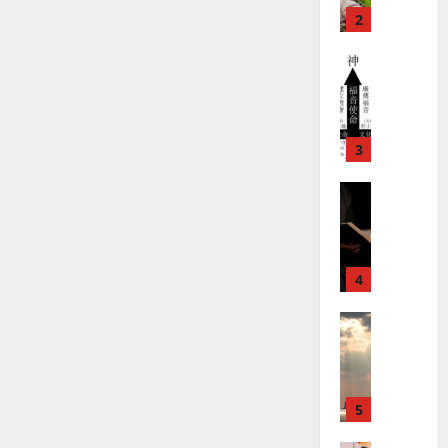
教
？
義
的
3
、
整
現
2024-
普世宣教
全
況
01-
使
向
09
及
命
穆
反
｜
斯
思
4
王
林
｜
永
傳
葉
普世宣教
信
福
大
差
音
銘
傳
的
2025-
過
可
02-
2025-
5
來
18
行
02-
人
策
18
普世宣教
的
略
馬
佳
｜
來
美
黃
西
見
約
6
亞
證
瑟