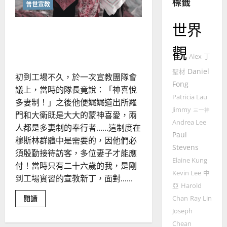
標籤
普世宣教
的
3
整
世界
然而主慈手常攙扶，領我前
普世宣教
全
使
向
進不後顧｜敏
觀
命
穆
Alex
丁
｜
斯
Daniel
聖材
4
王
初到工場不久，於一次宣教團隊會
林
Fong
永
傳
議上，當時的隊長竟說：「神喜悅
普世宣教
Patricia Lau
信
福
多妻制！」之後他便娓娓道出所羅
差
音
Jimmy
三一神
門和大衛既是大大的蒙神喜愛，兩
傳
的
Andrea Lee
2025-
人都是多妻制的奉行者……這制度在
過
可
02-
Paul
穆斯林群體中是需要的，因他們必
5
來
18
行
Stevens
須殷勤接待訪客，多位妻子才能應
人
策
Elaine Kung
普世宣教
的
付！當時只有二十六歲的我，是剛
略
Kevin Lee
中
馬
佳
｜
到工場實習的宣教新丁，面對......
來
亞
Harold
美
黃
西
Read
見
閱讀
Chan
Ray Lin
約
more
6
亞
證
瑟
Joseph
about
然
華
｜
Chean
而