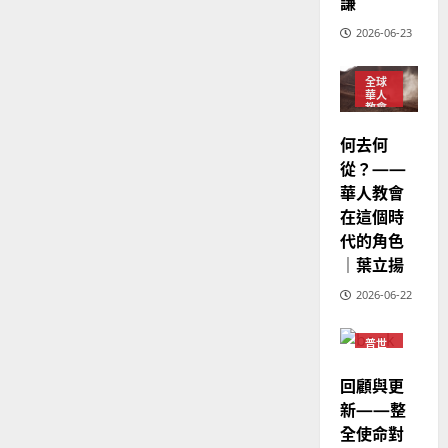
謙
華
｜
普世宣教
2026-06-23
人
歐
2025-
德
的
陽
02-
國
農
瑞
全球
20
華人
華
曆
萍
教會
7
人
新
普世
何去何
宣
宣教
年
2025-
從？——
教
｜
02-
經
華人教會
余
20
歷
自
在這個時
｜
力
代的角色
吳
｜葉立揚
振
2025-
2026-06-22
忠
02-
、
18
溫
普世
宣教
淑
回顧與更
芳
新——整
全使命對
2025-