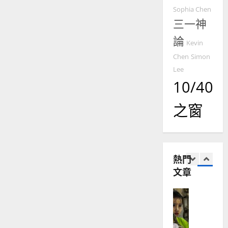
普世宣教
人
歐
主
2025-
Sophia Chen
慈
德
的
陽
02-
手
三一神
國
農
瑞
常
20
攙
華
曆
萍
論
扶，
Kevin
7
人
新
領
我
Chen
Simon
宣
年
2025-
前
教會發展
教
Lee
進
｜
02-
門徒培育
不
經
10/40
余
20
後
如
顧
歷
自
｜
何
｜
力
之窗
敏
以
1
吳
國
振
2025-
普世宣教
度
忠
02-
思
福
、
18
維
熱門
音
溫
建
未
文章
淑
2
造
及
芳
地
之
普世宣教
方
民
2025-
神學教育
堂
的
02-
宣
會
定
20