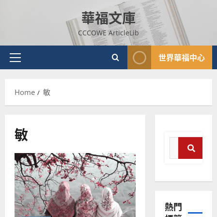
Skip
華福文庫
to
content
CCCOWE ArticleLib
世界華福中心
Primary
Menu
Home
敏
敏
Search
for:
Sear
普世宣教
神學教育
宣
熱門
教