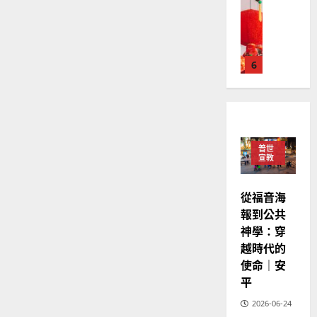
華
｜
普世宣教
人
歐
2025-
德
的
陽
02-
國
農
瑞
20
華
曆
萍
7
人
新
宣
年
2025-
教會發展
教
｜
02-
門徒培育
經
余
20
如
歷
自
普世
何
｜
力
宣教
以
1
吳
國
振
2025-
從福音海
普世宣教
度
忠
02-
報到公共
思
福
、
18
維
音
神學：穿
溫
建
未
越時代的
淑
2
造
及
芳
使命｜安
地
之
平
普世宣教
方
民
2025-
神學教育
2026-06-24
堂
的
02-