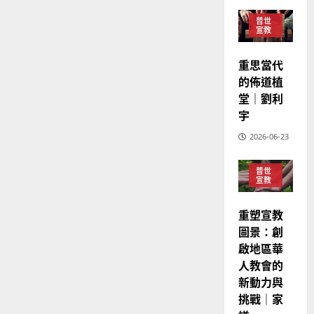
宣
會
定
20
教
？
義
普世
宣教
的
3
、
整
現
2024-
普世宣教
重思當代
全
況
01-
使
向
的佈道植
09
及
命
穆
堂｜劉利
反
｜
斯
思
宇
4
王
林
｜
2026-06-23
永
傳
葉
普世宣教
信
福
大
差
音
普世
銘
宣教
傳
的
2025-
過
可
02-
2025-
重塑宣教
5
來
18
行
02-
圖景：創
人
策
18
普世宣教
啟地區華
的
略
馬
佳
人教會的
｜
來
美
黃
新動力與
西
見
約
挑戰｜家
6
亞
證
瑟