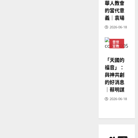
華人教會
02-
20
的當代意
義｜袁瑒
2026-06-18
普世
宣教
神學
教育
「天國的
福音」：
與神共創
的好消息
｜蔡明謀
2026-06-18