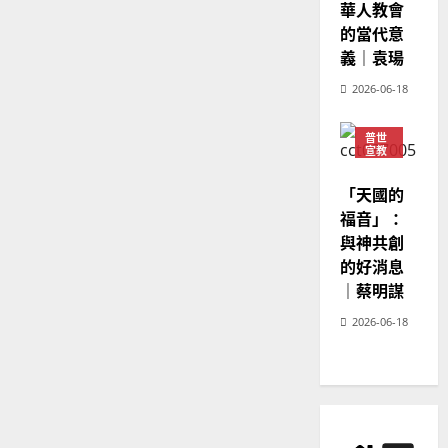
華人教會
20
的當代意
義｜袁瑒
2026-06-18
普世
宣教
神學
教育
「天國的
福音」：
與神共創
的好消息
｜蔡明謀
2026-06-18