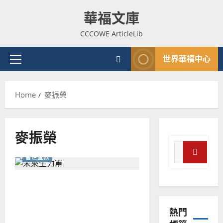
Skip
華福文庫
to
content
CCCOWE ArticleLib
世界華福中心
Primary
Menu
Home
麥振榮
麥振榮
Search
普世宣教
for:
Search
普世宣教
鼓勵第二代華裔投入普世宣
神學教育
教｜麥振榮
宣
熱門
教