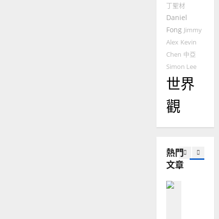
2025-
振
丁聖材
德
的
榮
陽
02-
Daniel
國
農
瑞
20
華
曆
Fong
萍
Jimmy
7
人
新
Alex
Kevin
宣
年
2025-
Chen
中亞
教會發展
教
｜
02-
Simon Lee
門徒培育
經
余
20
世界
如
歷
自
何
｜
力
觀
以
1
吳
國
振
2025-
普世宣教
度
忠
02-
思
福
、
18
維
音
溫
熱門
建
未
淑
文章
2
造
及
芳
地
之
普世宣教
方
民
2025-
神學教育
堂
的
02-
宣
會
定
20
教