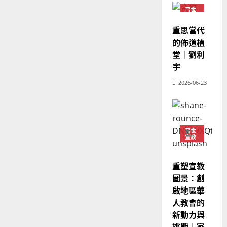
教
？
義
普世
的
3
宣教
、
整
重思當代
現
2024-
普世宣教
全
況
的佈道植
01-
使
向
09
及
堂｜劉利
命
穆
反
宇
｜
斯
思
4
2026-06-23
王
林
｜
永
傳
葉
普世宣教
信
福
大
差
音
銘
傳
的
2025-
普世
宣教
過
可
02-
2025-
5
來
18
行
02-
人
策
18
重塑宣教
普世宣教
的
略
圖景：創
馬
佳
｜
啟地區華
來
美
黃
人教會的
西
見
約
新動力與
6
亞
證
瑟