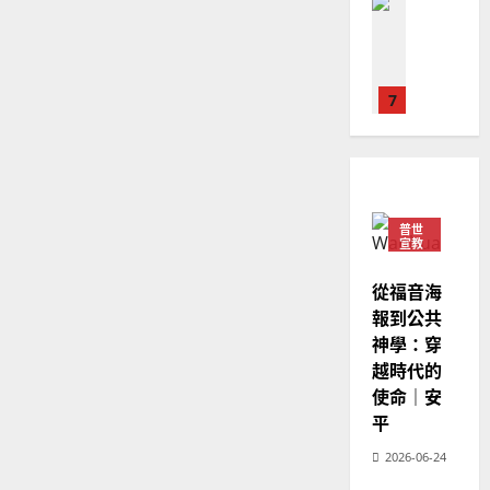
普世宣教
人
歐
2025-
德
的
陽
02-
國
農
瑞
20
華
曆
萍
7
人
新
宣
年
2025-
教會發展
教
｜
02-
門徒培育
經
余
20
如
歷
自
何
｜
力
普世
以
1
宣教
吳
國
振
2025-
普世宣教
度
從福音海
忠
02-
思
福
報到公共
、
18
維
音
神學：穿
溫
建
未
淑
越時代的
2
造
及
芳
使命｜安
地
之
平
普世宣教
方
民
2025-
神學教育
堂
2026-06-24
的
02-
宣
會
定
20