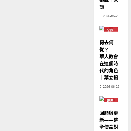
挑戰｜家
華
｜
普世宣教
人
謙
歐
2025-
德
的
陽
02-
2026-06-23
國
農
瑞
20
華
曆
萍
7
全球
人
新
華人
宣
教會
年
2025-
何去何
教
普世
｜
02-
宣教
從？——
經
余
20
華人教會
歷
自
在這個時
｜
力
代的角色
吳
振
｜葉立揚
2025-
忠
02-
2026-06-22
、
18
溫
普世
淑
宣教
芳
回顧與更
新——整
2025-
全使命對
02-