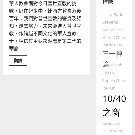
標籤
的
3
華人教會面對今日普世宣教的挑
整
戰，仍在起步中，比西方教會落後
普世宣教
Paul
全
三一神
百年；我們對普世宣教的警覺及認
使
向
Stevens
知，還需努力。未來要進入普世宣
命
穆
Andrea Lee
教，作跨越不同文化的華人宣教
｜
斯
Harold Chan
士，相信其主要來源應是第二代的
4
王
林
Patricia Lau
永
華裔......
傳
三一神
普世宣教
信
福
Read
閱讀
差
音
論
more
Joseph
傳
的
about
2025-
鼓
Chean
過
可
02-
勵
5
來
Sophia Chen
18
第
行
二
人
策
Ray Lin
代
普世宣教
華
的
略
10/40
裔
馬
佳
｜
投
入
來
美
黃
之窗
普
西
見
約
世
宣
6
亞
證
瑟
教
Kevin Lee
華
｜
｜
Elaine Kung
普世宣教
麥
人
歐