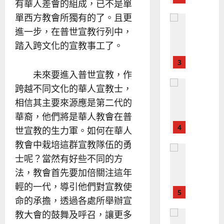
芳
有華人差會的組成，已不是單
地
之
單西方教會所獨有的了。且更
普世宣教
方
民
2025-
神學教育
進一步，在普世宣教行列中，
堂
的
02-
宣
會
定
踏入跨文化的宣教事工了。
20
教
？
義
的
3
、
整
未來要進入普世宣教，作
現
2024-
普世宣教
全
況
01-
跨越不同文化的華人宣教士，
使
向
09
及
相信其主要來源應是第二代的
命
穆
反
華裔，他們將是華人教會在普
｜
斯
思
4
王
林
世宣教的生力軍。如何在華人
｜
永
傳
葉
教會中栽培這群宣教隊伍的勇
普世宣教
信
福
大
士呢？當然有好些不同的方
差
音
銘
法，教會首先要加倍關注這年
傳
的
2025-
過
可
02-
輕的一代，導引他們對宣教使
2025-
5
來
18
行
02-
命的承擔，透過各處所舉辦宣
人
策
18
普世宣教
教大會的鼓舞及呼召，讓更多
的
略