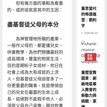
2
宣教
造
但有幾方面的事較為看重
及
芳
地
之
重思當代
的，或許這就是其中的主因：
普世宣教
方
民
的佈道植
2025-
神學教育
堂
的
堂｜劉利
02-
宣
盡基督徒父母的本分
會
定
20
宇
教
？
義
的
3
2026-06-23
、
為神管理祂所賜的產業，
整
現
2024-
普世宣教
全
況
一般作父母的，都愛護兒女，
01-
使
向
09
及
供書教學，為他們預備最好的
命
穆
反
普世
成長環境，豐富的物質生活，
宣教
｜
斯
思
4
王
林
目的是期盼子女成材，他日在
｜
永
傳
葉
社會上成為大有成就的上流
重塑宣教
普世宣教
信
福
大
圖景：創
人。但基督徒父母卻是多了一
差
音
銘
啟地區華
份更重要的職事，就是帶領自
傳
的
2025-
人教會的
過
可
02-
己的兒女在屬靈的生命上成
2025-
新動力與
5
來
18
行
02-
長，這絕對不能假手他人，必
挑戰｜家
人
策
18
須是父母自己承擔，親自牧養
普世宣教
的
謙