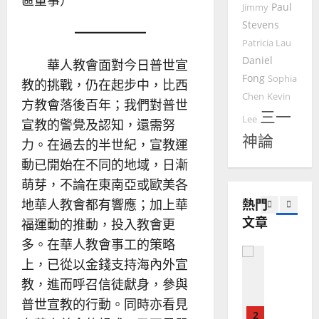
區董事）
Paul
來
Jimmy
美
黃
西
Stevens
見
約
6
亞
證
瑟
Patricia Lau
華
｜
Daniel
華人教會面對今日普世宣
普世宣教
人
歐
2025-
Fong
Sophia
教的挑戰，仍在起步中，比西
德
的
陽
02-
Chen
Kevin
國
農
方教會落後百年；我們對普世
瑞
20
三一
華
曆
萍
Lee
宣教的警覺及認知，還需努
7
人
新
神論
力。在過去的半世紀，宣教運
宣
年
2025-
教會發展
動已開始在不同的地域，日漸
教
｜
02-
門徒培育
經
余
20
萌芽，不論在東南亞或歐美各
如
歷
自
地華人教會都有響應；加上華
熱門
何
｜
力
文章
以
福運動的推動，投入教會更
1
吳
國
振
多。在華人教會事工的策略
2025-
普世宣教
度
忠
02-
上，已從以金錢支持海內外宣
思
福
、
18
教，進而呼召信徒獻身，參與
維
音
溫
建
未
普世宣教的行動。同時亦看見
淑
2
造
及