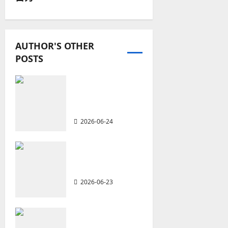
n
a
AUTHOR'S OTHER
v
POSTS
i
從福音海報到公
g
共神學：穿越時
代的使命｜安平
a
2026-06-24
t
重思當代的佈道
i
植堂｜劉利宇
o
2026-06-23
n
重塑宣教圖景：
創啟地區華人教