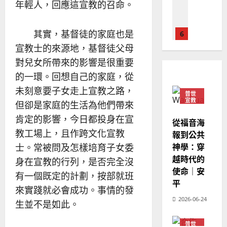
馬
佳
年輕人，回應這宣教的召命。
｜
來
美
黃
西
見
約
其實，基督徒的家庭也是
6
亞
證
瑟
華
宣教士的來源地，基督徒父母
｜
普世宣教
人
歐
對兒女所帶來的影響是很重要
2025-
德
的
陽
02-
的一環。回想自己的家庭，從
國
農
瑞
20
未刻意要子女走上宣教之路，
華
曆
萍
普世
7
人
宣教
新
但卻是家庭的生活為他們帶來
宣
年
2025-
肯定的影響，今日都投身在宣
教會發展
從福音海
教
｜
02-
門徒培育
教工場上，且作跨文化宣教
報到公共
經
余
20
如
歷
士。常被問及怎樣培育子女委
神學：穿
自
何
｜
力
越時代的
身在宣教的行列，是否完全沒
以
1
吳
使命｜安
有一個既定的計劃，按部就班
國
振
2025-
平
普世宣教
度
來實踐就必會成功。事情的發
忠
02-
思
福
2026-06-24
、
18
生並不是如此。
維
音
溫
建
未
淑
普世