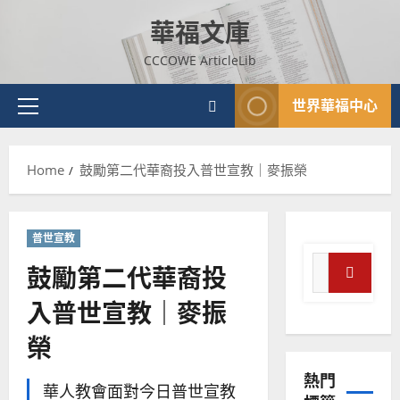
Skip
華福文庫
to
content
CCCOWE ArticleLib
世界華福中心
Primary
Menu
Home
鼓勵第二代華裔投入普世宣教｜麥振榮
普世宣教
Search
鼓勵第二代華裔投
for:
Search
入普世宣教｜麥振
榮
熱門
華人教會面對今日普世宣教