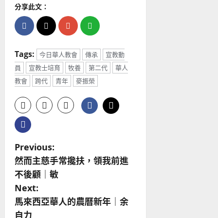
分享此文：
Tags:
今日華人教會
傳承
宣教動
員
宣教士培育
牧養
第二代
華人
教會
跨代
青年
麥振榮
P
Previous:
然而主慈手常攙扶，領我前進
o
不後顧｜敏
s
Next:
馬來西亞華人的農曆新年｜余
t
自力