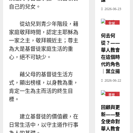
略
馬
佳
自己的兒女。
｜
2026-06-23
來
美
黃
西
見
約
從幼兒到青少年階段，藉
6
全球
亞
證
瑟
華人
華
家庭敬拜時間，認定主耶穌為
教會
｜
何去何
普世宣教
人
普世
歐
一家之主，敬拜親近主；尊主
2025-
宣教
從？——
德
的
陽
02-
為大是基督徒家庭生活的重
華人教會
國
農
瑞
20
心，絕不可缺少。
在這個時
華
曆
萍
7
人
代的角色
新
宣
年
｜葉立揚
2025-
藉父母的基督徒生活方
教
｜
02-
2026-06-22
式，顯出榜樣，以身教為重，
經
余
20
歷
自
肯定一生為主而活的終生目
普世
｜
力
標。
宣教
吳
回顧與更
振
2025-
新——整
忠
建立基督徒的價值觀，在
02-
全使命對
、
18
日常生活中，以守主道作行事
華人教會
溫