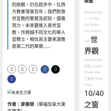
標籤
的挑戰，仍在起步中，比西
普世宣教
神學教育
方教會落後百年；我們對普
Elaine Kung
宣
世宣教的警覺及認知，還需
Ray
三一神
教
努力。未來要進入普世宣
Lin
Simon
的
3
Lee
Andrea
教，作跨越不同文化的華人
整
世
普世宣教
全
宣教士，相信其主要來源應
Lee
使
向
是第二代的華裔......
界觀
命
穆
｜
斯
4
王
Harold Chan
林
永
傳
中亞
Joseph
普世宣教
信
福
Chean
Alex
差
音
丁聖材
Kevin
傳
的
2025-
Chen
過
可
02-
10/40
5
來
18
行
人
策
之窗
普世宣教
的
作者：麥振榮
（華福加拿大東
略
馬
佳
｜