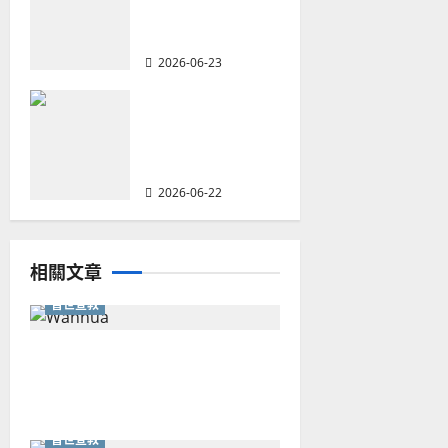
會的新動力與挑
戰｜家謙
2026-06-23
何去何從？——
華人教會在這個
時代的角色｜葉
立揚
2026-06-22
相關文章
普世宣教
從福音海報到公共神學：穿越
時代的使命｜安平
普世宣教