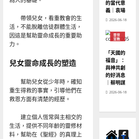
為人的基礎。
淑
的當代意
芳
義｜袁瑒
帶領兒女，看重教會的生
2026-06-18
2025-
活，不能脫離信徒群體生活，
02-
因這是幫助靈命成長的重要助
普世
20
宣教
力。
神學
教育
「天國的
福音」：
兒女靈命成長的塑造
與神共創
的好消息
幫助兒女從少年時，確知
｜蔡明謀
重生得救的事實，引導他們在
2026-06-18
救恩方面有清楚的經歷。
建立個人恆常與主相交的
生活，提供不同年齡的靈修材
料，幫助在《聖經》的真理上