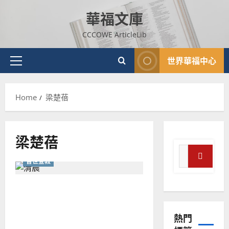
Skip
華福文庫
to
content
CCCOWE ArticleLib
世界華福中心
Primary
Menu
Home
梁楚蓓
普世宣教
神學教育
梁楚蓓
宣
Search
教
普世宣教
for:
的
3
Search
整
推動不同群體投入宣教｜梁
普世宣教
全
楚蓓整理
使
向
命
穆
熱門
｜
斯