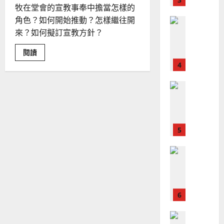
｜
斯
思
牧在堂會的宣教事奉中擔當怎樣的
4
王
林
｜
角色？如何開始推動？怎樣繼往開
永
傳
葉
來？如何擬訂宣教方針？
普世宣教
信
福
大
差
音
銘
Read
閱讀
傳
的
more
2025-
about
過
可
02-
教
2025-
5
來
牧
18
行
02-
如
人
策
18
何
普世宣教
在
的
略
堂
馬
佳
｜
會
中
來
美
黃
推
西
見
約
動
宣
6
亞
證
瑟
教？
華
｜
｜
梁
普世宣教
人
歐
2025-
楚
德
的
蓓
陽
02-
整
國
農
瑞
20
理
華
曆
萍
7
人
新
宣
年