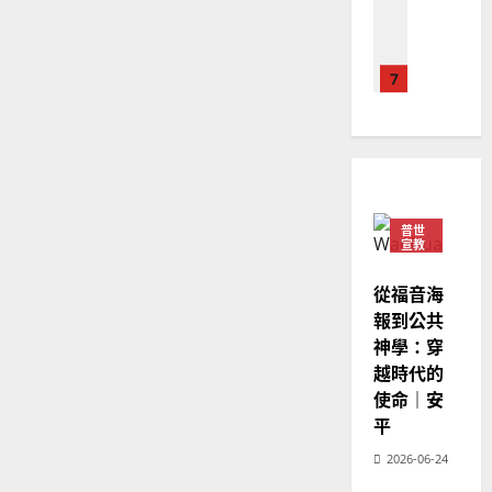
2025-
教會發展
教
｜
02-
門徒培育
經
余
20
如
歷
自
何
｜
力
以
1
吳
國
振
2025-
普世宣教
度
忠
02-
思
福
、
18
維
音
溫
建
未
普世
淑
宣教
2
造
及
芳
地
之
從福音海
普世宣教
方
民
2025-
報到公共
神學教育
堂
的
02-
神學：穿
宣
會
定
20
教
越時代的
？
義
的
3
使命｜安
、
整
現
平
2024-
普世宣教
全
況
01-
2026-06-24
使
向
09
及
命