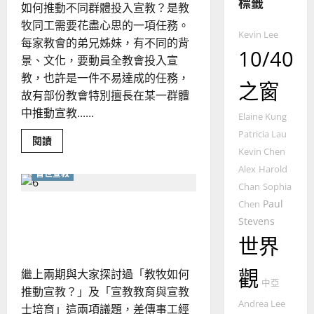
標籤
如何推動不同群體投入宣教？是教
4
王
林
牧同工需要花盡心思的一項任務。
永
傳
Kevin Lee
普世宣教
信
福
每家教會的弟兄姊妹，有不同的背
10/40
差
音
景、文化，要動員全教會投入宣
傳
的
2025-
教，也許是一件不易達成的任務，
之窗
過
可
02-
故有部份教會特別擅長在某一群體
5
來
18
行
中推動宣教......
人
Elaine Kung
策
普世宣教
的
略
Patricia Lau
Read
閱讀
馬
佳
｜
more
Kevin Chen
about
來
美
黃
推
Alex
Harold
普世宣教
西
見
動
約
Chan
Sophia
不
6
亞
證
瑟
同
Paul
Chen
華
教牧看不同模式差派宣教士
群
｜
體
普世宣教
Stevens
人
歐
｜梁楚蓓整理
投
2025-
德
入
的
世界
陽
02-
宣
國
農
瑞
20
教
｜
華
曆
萍
觀
繼上兩期與大家探討過「教牧如何
梁
7
人
中亞
新
楚
推動宣教？」及「宣教教育與宣教
蓓
宣
年
Andrea Lee
2025-
整
士培育」這兩項議題，差傳事工經
教會發展