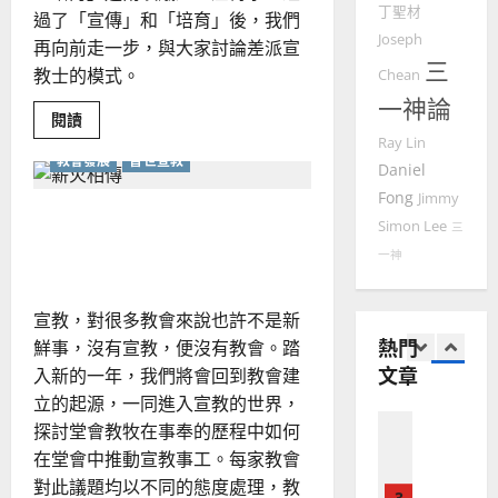
教
｜
理
02-
丁聖材
門徒培育
過了「宣傳」和「培育」後，我們
經
余
20
Joseph
如
再向前走一步，與大家討論差派宣
歷
自
三
何
｜
教士的模式。
力
Chean
以
1
吳
一神論
國
Read
閱讀
振
2025-
more
普世宣教
度
Ray Lin
忠
about
02-
教會發展
普世宣教
教
思
福
Daniel
、
18
牧
維
音
溫
看
Fong
Jimmy
不
建
教牧如何在堂會中推動宣
未
淑
同
Simon Lee
三
2
造
及
模
芳
教？｜梁楚蓓整理
一神
式
地
之
差
普世宣教
方
民
派
2025-
宣
神學教育
堂
的
宣教，對很多教會來說也許不是新
教
02-
宣
士
會
定
熱門
20
鮮事，沒有宣教，便沒有教會。踏
｜
教
？
義
梁
文章
入新的一年，我們將會回到教會建
的
楚
3
、
蓓
立的起源，一同進入宣教的世界，
整
現
整
2024-
普世宣教
探討堂會教牧在事奉的歷程中如何
理
全
況
01-
使
向
在堂會中推動宣教事工。每家教會
09
及
命
穆
反
對此議題均以不同的態度處理，教