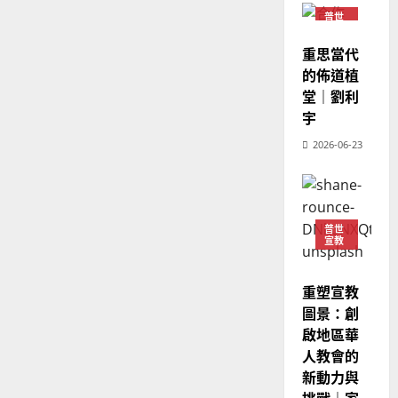
穆
反
｜
斯
普世
思
宣教
4
王
林
｜
重思當代
永
傳
葉
的佈道植
普世宣教
信
福
大
堂｜劉利
差
音
銘
傳
宇
的
2025-
過
可
02-
2025-
2026-06-23
5
來
18
行
02-
人
策
18
普世宣教
的
略
馬
佳
｜
來
普世
美
黃
宣教
西
見
約
6
亞
證
瑟
華
重塑宣教
｜
普世宣教
人
歐
圖景：創
2025-
德
的
陽
啟地區華
02-
國
農
瑞
20
人教會的
華
曆
萍
新動力與
7
人
新