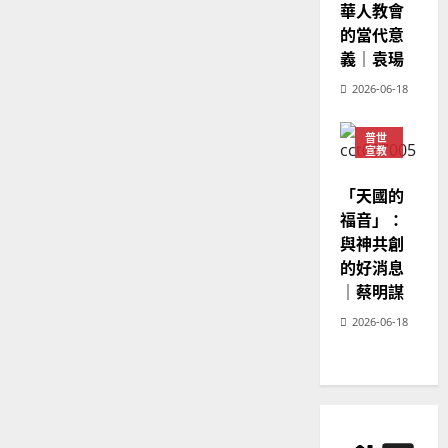
華人教會
的當代意
義｜袁瑒
2026-06-18
普世
宣教
神學
教育
「天國的
福音」：
與神共創
的好消息
｜蔡明謀
2026-06-18