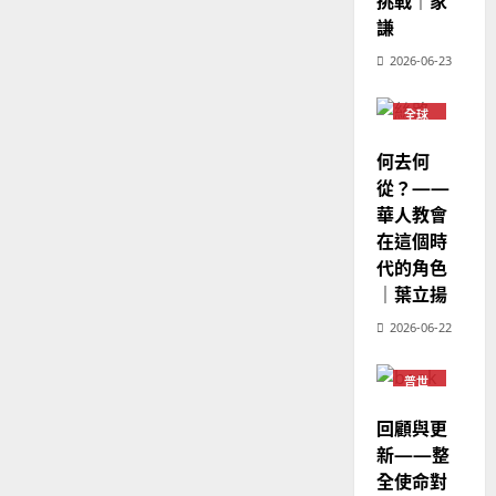
挑戰｜家
宣
年
2025-
謙
教
｜
02-
經
余
20
2026-06-23
歷
自
｜
力
全球
吳
華人
教會
振
何去何
2025-
普世
忠
02-
宣教
從？——
、
18
華人教會
溫
在這個時
淑
代的角色
芳
｜葉立揚
2025-
2026-06-22
02-
20
普世
宣教
回顧與更
新——整
全使命對