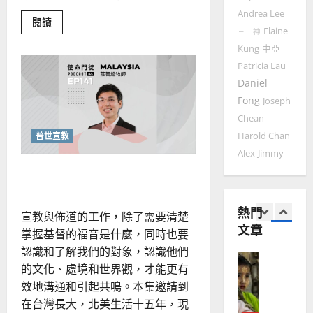
人
歐
2025-
德
的
Andrea Lee
陽
02-
Read
閱讀
國
農
瑞
more
Elaine
20
三一神
about
華
曆
萍
Kung
中亞
面
7
人
新
對
Patricia Lau
逼
宣
年
迫
2025-
Daniel
教會發展
教
的
｜
02-
智
門徒培育
Fong
Joseph
經
余
20
慧：
如
Chean
從
歷
自
新
何
｜
普世宣教
Harold Chan
力
約
以
學
1
吳
Alex
Jimmy
「同
國
振
理
滲透生活的信仰
2025-
普世宣教
心」
度
忠
02-
思
福
、
18
維
熱門
音
溫
宣教與佈道的工作，除了需要清楚
建
未
文章
淑
掌握基督的福音是什麼，同時也要
2
造
及
芳
認識和了解我們的對象，認識他們
地
之
的文化、處境和世界觀，才能更有
普世宣教
方
民
2025-
神學教育
效地溝通和引起共鳴。本集邀請到
堂
的
02-
宣
會
定
在台灣長大，北美生活十五年，現
20