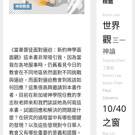
標籤
的
3
神學教育
整
Kevin Lee
普世宣教
全
面對逼迫的智慧：從新約學
世界
使
向
命
穆
「同理心」
｜
觀
斯
三一
4
王
林
永
《當基督徒面對逼迫：新約神學面
傳
神論
普世宣教
信
福
面觀》這本書非常吸引我，因為當
Sophia Chen
差
音
我在各地服事時，仍舊看見今日的
丁聖材
傳
的
2025-
教會在不同地區依然面對不同挑戰
過
Simon Lee
可
02-
與逼迫，而面對逼迫教會到底該如
5
來
18
行
Kevin Chen
何回應？這集很高興邀請到本書作
人
策
Paul
普世宣教
者，目前在新加坡神學院任教的李
的
略
Stevens
馬
佳
志秋老師來和我們談談她為何寫這
｜
10/40
來
美
黃
本書，試圖回應和解決的問題是什
西
見
約
麼？在研究的過程當中有哪些關鍵
之窗
6
亞
證
瑟
的發現？以及這些發現對今日華人
華
｜
教會又有哪些重要的意義和提醒。
普世宣教
Ray Lin