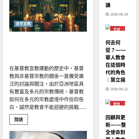
華
｜
熊
謙
普世宣教
周
人
歐
2025-
翠
德
2026-06-23
的
陽
珊
02-
國
農
瑞
20
普世宣教
華
曆
萍
全球
華人
7
人
新
教會
如何向民間信仰者傳福音？
何去何
宣
年
2025-
普世
｜邢福增
教
宣教
從？——
｜
02-
經
余
華人教會
20
歷
自
在這個時
在基督教宣教運動的歷史中，基督
｜
力
代的角色
教與非基督宗教的關係一直備受廣
吳
｜葉立揚
振
泛的討論與關注。由於亞洲地區具
2025-
忠
2026-06-22
有豐富及多元的宗教傳統，基督教
02-
、
18
如何在多元的宗教處境中作信仰告
溫
普世
白，誠然是教會不能迴避的挑戰......
宣教
淑
回顧與更
芳
Read
閱讀
more
新——整
about
全使命對
如
2025-
何
02-