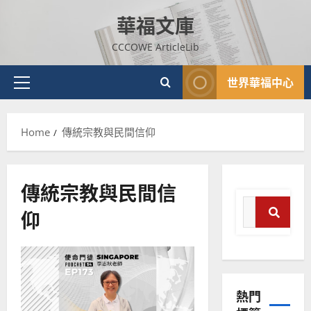
Skip
華福文庫
to
content
CCCOWE ArticleLib
世界華福中心
Primary
Menu
Home
傳統宗教與民間信仰
傳統宗教與民間信
Search
仰
for:
Search
普世宣教
神學教育
宣
熱門
教