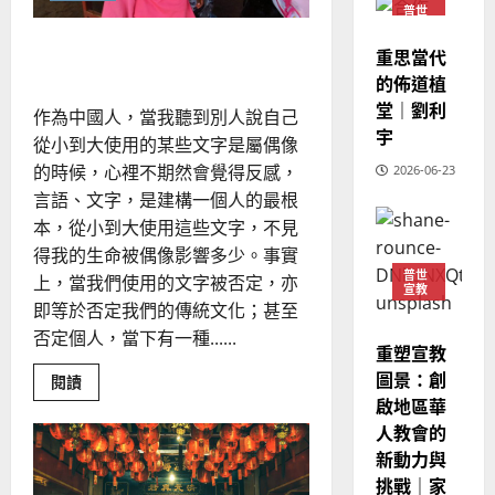
定
余
20
普世
自
教
？
義
宣教
力
的
3
以心還心｜熊周翠珊
、
重思當代
整
現
2024-
的佈道植
普世宣教
全
況
01-
堂｜劉利
使
向
作為中國人，當我聽到別人說自己
09
及
宇
命
穆
從小到大使用的某些文字是屬偶像
反
｜
斯
思
的時候，心裡不期然會覺得反感，
2026-06-23
4
王
林
｜
言語、文字，是建構一個人的最根
永
傳
葉
本，從小到大使用這些文字，不見
普世宣教
信
福
大
得我的生命被偶像影響多少。事實
差
音
銘
普世
上，當我們使用的文字被否定，亦
傳
的
2025-
宣教
過
即等於否定我們的傳統文化；甚至
可
02-
2025-
5
來
18
行
否定個人，當下有一種......
02-
重塑宣教
人
策
18
普世宣教
圖景：創
的
Read
閱讀
略
more
馬
啟地區華
佳
｜
about
來
以
美
人教會的
黃
心
西
見
約
新動力與
還
心
6
亞
證
瑟
挑戰｜家
｜