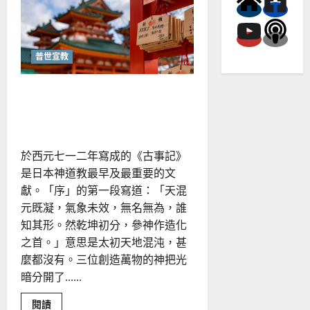
道
教
者
傳
福
音
普世宣教
｜
陳
摩
與神道教朋友分享福音｜羅
西
兆麟
於西元七一二年寫成的《古事記》
是日本神道教最早及最重要的文
獻。「序」的第一段寫道：「天混
元既凝，氣象未效，無名無為，誰
知其形。然乾坤初分，參神作造化
之首。」意思是太初天地混沌，甚
麼都沒有。三位創造萬物的神把光
暗分開了......
Read
閱讀