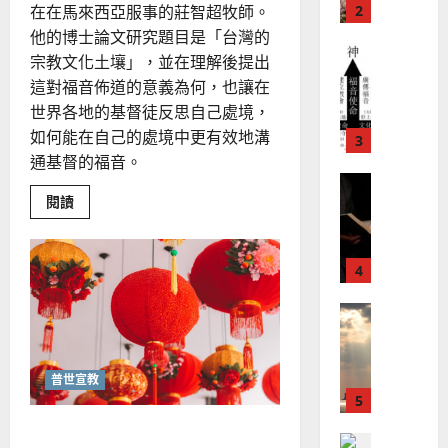
教
？
義
在在馬來西亞服事的莊智超牧師。
的
3
、
他的博士論文研究題目是「台灣的
整
現
2024-
宗教文化土壤」，並在理解後提出
普世宣教
全
況
01-
這對福音佈道的意義為何，也讓在
使
向
09
及
世界各地的基督徒反思自己處境，
命
穆
反
｜
斯
如何能在自己的處境中更有效地溝
思
4
王
林
通基督的福音。
｜
永
傳
葉
普世宣教
信
Read
福
閱讀
大
more
差
音
銘
about
滲
傳
的
2025-
透
過
可
02-
生
2025-
活
5
來
18
行
02-
的
人
策
信
18
仰
普世宣教
的
略
馬
佳
｜
來
美
黃
普世宣教
西
見
約
6
亞
證
瑟
馬來西亞華人的農曆新年｜
華
｜