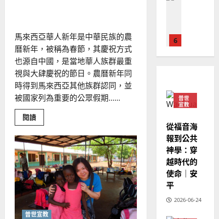
普世宣教
余自力
人
歐
2025-
德
的
陽
02-
國
農
瑞
20
馬來西亞華人新年是中華民族的農
華
曆
萍
7
人
曆新年，被稱為春節，其慶祝方式
新
宣
年
也源自中國，是當地華人族群最重
2025-
教會發展
教
｜
視與大肆慶祝的節日。農曆新年同
02-
門徒培育
經
余
20
時得到馬來西亞其他族群認同，並
如
歷
自
被國家列為重要的公眾假期......
普世
何
｜
力
宣教
以
1
吳
Read
閱讀
國
振
more
從福音海
2025-
about
普世宣教
度
忠
02-
報到公共
馬
思
福
來
、
18
神學：穿
西
維
音
溫
亞
越時代的
建
未
華
淑
人
使命｜安
2
造
及
芳
的
平
農
地
之
曆
普世宣教
方
民
新
2026-06-24
2025-
神學教育
年
堂
的
02-
｜
普世宣教
宣
會