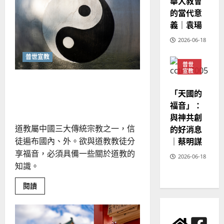
華人教會
向
20
民
的當代意
間
義｜袁瑒
信
仰
者
2026-06-18
傳
福
普世宣教
音？
普世
｜
宣教
邢
福
向信奉道教者傳福音｜陳摩
神學
增
教育
「天國的
西
福音」：
與神共創
的好消息
道教屬中國三大傳統宗教之一，信
｜蔡明謀
徒遍布國內、外。欲與道教教徒分
享福音，必須具備一些關於道教的
2026-06-18
知識。
Read
閱讀
more
about
向
信
奉