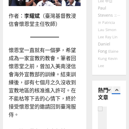
Lee
中亞
馬
佳
｜
Paul
來
美
黃
作者：
李耀斌
（臺灣基督教浸
Stevens
西
三一
見
約
6
亞
Patricia
信會懷恩堂主任牧師）
證
神
瑟
華
｜
Lau
Simon
普世宣教
人
歐
Lee
Ray Lin
2025-
德
的
陽
02-
Daniel
國
農
瑞
懷恩堂一直就有一個夢，希望
20
Fong
Elaine
華
曆
萍
成為一家宣教的教會。筆者回
Kung
Kevin
7
人
新
懷恩堂之前，曾加入美南浸信
Lee
宣
年
2025-
教會發展
教
｜
會海外宣教部的訓練。結束訓
02-
門徒培育
經
余
20
練後，卻有七個月之久沒收到
如
歷
自
熱門
宣教地區的核准進入許可。在
何
｜
力
文章
以
1
不能枯等下去的心情下，終於
吳
國
振
接受懷恩堂的邀請回到臺灣服
2025-
普世宣教
度
忠
02-
侍。
思
福
、
18
維
音
溫