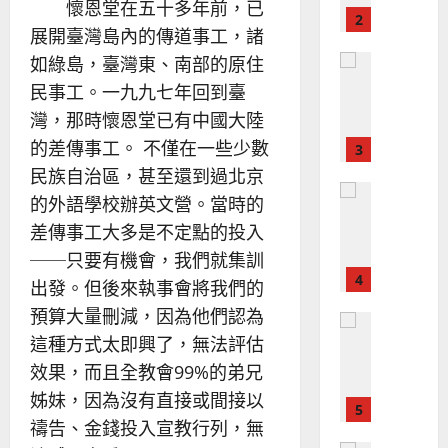
建
未
淑
懷恩堂在五十多年前，已
2
造
及
芳
展開臺灣島內的傳道事工，諸
地
之
普世宣教
如綠島，臺灣東、南部的原住
方
民
2025-
神學教育
堂
的
民事工。一九九七年回到臺
02-
宣
會
定
20
灣，那時懷恩堂已有中國大陸
教
？
義
的差傳事工。 不僅在一些少數
的
3
、
整
民族自治區，甚至還到過北京
現
2024-
普世宣教
全
況
01-
的外語學校辦英文營。當時的
使
向
09
及
差傳事工大多是不定點的投入
命
穆
反
──只要有機會，我們就集訓
｜
斯
思
4
王
林
｜
出發。但後來執事會將我們的
永
傳
葉
預算大量刪減，因為他們認為
普世宣教
信
福
大
這種方式太即興了，無法評估
差
音
銘
傳
的
效果，而且全教會99%的弟兄
2025-
過
可
02-
姊妹，因為沒有直接或間接以
2025-
5
來
18
行
02-
禱告、金錢投入宣教行列，無
人
策
18