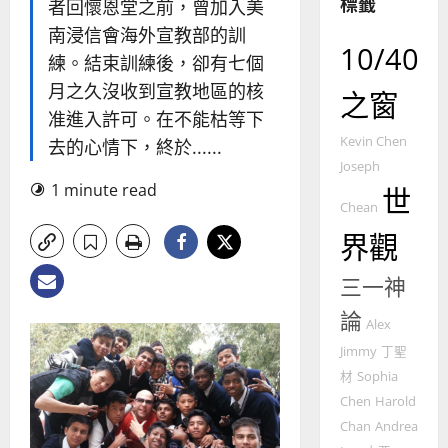
標籤
者回懷恩堂之前，曾加入美
南浸信會海外宣教部的訓
普世宣教
10/40
練。結束訓練後，卻有七個
神學教育
月之久沒收到宣教地區的核
宣
之窗
教
准進入許可。在不能枯等下
的
3
Kevin Chen
去的心情下，終於......
整
Joseph
普世宣教
全
1 minute read
世
使
向
Chean
命
穆
界觀
｜
斯
4
王
林
三一神
永
傳
普世宣教
信
福
論
Alex
差
音
Jimmy
丁聖
傳
的
2025-
過
可
材
Sophia
02-
5
來
18
行
Chen
Harold
人
策
Chan
Andrea
普世宣教
的
略