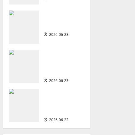
g
a
重思當代的佈道
t
植堂｜劉利宇
2026-06-23
i
o
重塑宣教圖景：
創啟地區華人教
n
會的新動力與挑
戰｜家謙
2026-06-23
何去何從？——
華人教會在這個
時代的角色｜葉
立揚
2026-06-22