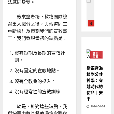
普世宣教
法感同身受。
的
略
馬
佳
｜
來
美
黃
後來筆者接下教牧團隊總
西
見
約
召集人職分之後，與傳道同工
6
亞
證
瑟
華
｜
重新檢討及策劃我們的宣教事
普世宣教
人
歐
2025-
工。我們發現當初的缺點是：
德
的
陽
02-
國
農
瑞
20
華
曆
萍
沒有短期及長期的宣教計
普世
7
人
宣教
新
劃。
宣
年
2025-
教會發展
從福音海
教
｜
02-
沒有固定的宣教地點。
門徒培育
報到公共
經
余
20
如
歷
神學：穿
自
沒有全教會的投入。
何
｜
力
越時代的
以
1
吳
沒有經常性的宣教訓練。
使命｜安
國
振
2025-
平
普世宣教
度
忠
02-
思
於是，針對這些缺點，我
福
2026-06-24
、
18
維
音
溫
們按著中華基督教浸信會聯會