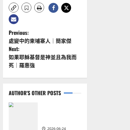
P
Previous:
處變中的柬埔寨人｜簡家傑
o
Next:
s
如果耶穌基督是神並且為我而
死｜羅惠強
t
n
a
AUTHOR'S OTHER POSTS
v
從福音海報到公
共神學：穿越時
i
代的使命｜安平
2026-06-24