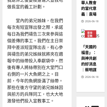
我退休之後要投身進入宣教地
華人教會
溫
做長宣的義工計劃。
淑
的當代意
芳
義｜袁瑒
堂內的弟兄姊妹，在我們
2026-06-18
2025-
每次有短宣隊出發之際，承諾
02-
普世
每日為我們禱告三次來參與這
20
宣教
個差傳的事工。我們在主日崇
神學
教育
「天國的
拜中差派短宣隊出去，有心參
福音」：
與禱告的弟兄姊妹就將夾在週
與神共創
報中的絲帶投入奉獻袋中，然
的好消息
後有專人將絲帶別在大堂門口
｜蔡明謀
右側的一片大魚網之上。目
2026-06-18
前，今年的魚網掛滿了絲帶。
那些在後方守望的弟兄姊妹因
與前方的兵隊同工，也大大地
激發他們投入宣教事工。