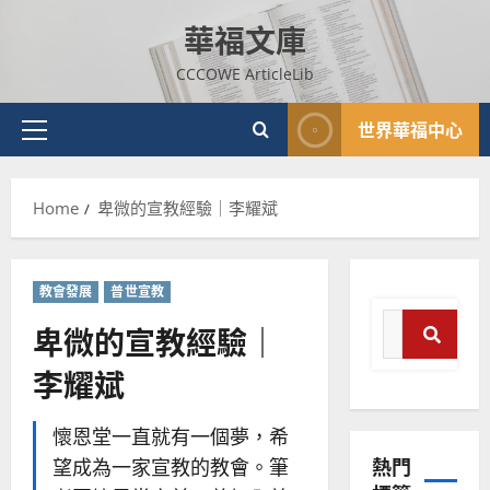
Skip
華福文庫
to
content
CCCOWE ArticleLib
世界華福中心
Primary
Menu
Home
卑微的宣教經驗｜李耀斌
教會發展
普世宣教
Search
卑微的宣教經驗｜
for:
李耀斌
Sear
懷恩堂一直就有一個夢，希
熱門
望成為一家宣教的教會。筆