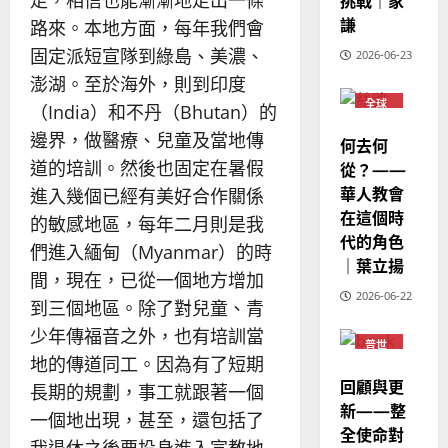
挑戰｜家
走，相信也能漸漸地走出一條
人
策
18
普世宣教
的
謙
略
路來。本地方面，每年我們會
馬
佳
｜
固定派短宣隊到綠島、美濃、
2026-06-23
來
美
黃
澎湖。至於海外，則到印度
西
見
約
6
全球
亞
證
（India）和不丹（Bhutan）的
瑟
華人
華
｜
教會
邊界，做醫療、兒童及當地傳
何去何
普世宣教
人
普世
歐
2025-
宣教
道的培訓。然後也固定在暑假
從？——
德
的
陽
02-
華人教會
國
進入幾個已經有美好合作關係
農
瑞
20
在這個時
華
曆
萍
的敏感地區，每年二月則是我
7
人
代的角色
新
們進入緬甸（Myanmar）的時
宣
年
｜葉立揚
2025-
間，現在，已從一個地方增加
教
｜
02-
2026-06-22
經
余
到三個地區。除了對兒童、青
20
歷
自
少年傳福音之外，也有培訓當
普世
｜
力
宣教
地的傳道同工。因為有了短期
吳
回顧與更
長期的規劃，事工就跟著一個
振
2025-
新——整
忠
02-
一個地出現，甚至，還包括了
全使命對
、
18