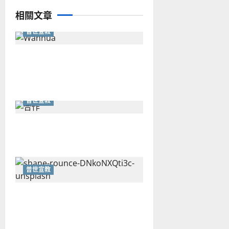
相關文章
普世宣教
從福音海報到公共神學：穿越
時代的使命｜安平
普世宣教
重思當代的佈道植堂｜劉利宇
普世宣教
重塑宣教圖景：創啟地區華人
教會的新動力與挑戰｜家謙