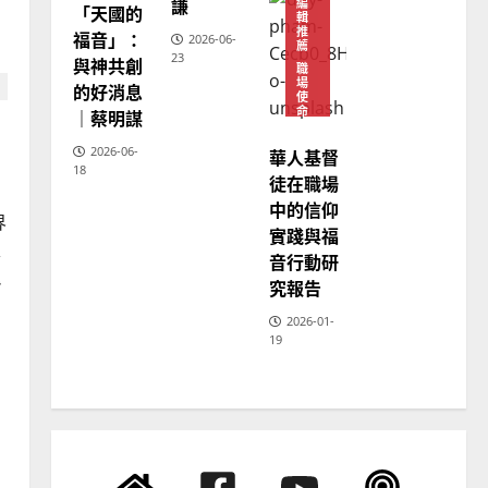
2025-02-18
謙
編
「天國的
神
3
輯
學
推
福音」：
2026-06-
教
薦
23
育
與神共創
普世宣教
職
場
的好消息
向穆斯林傳福音的可行策略
使
命
｜蔡明謀
｜黃約瑟
袁
2026-06-
華人基督
2025-02-20
4
18
徒在職場
中的信仰
普世宣教
界
實踐與福
差傳過來人的佳美見證｜歐
根
音行動研
陽瑞萍
魂
究報告
2025-02-20
5
2026-01-
19
普世宣教
馬來西亞華人的農曆新年｜
余自力
2025-02-18
6