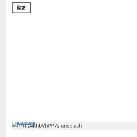
Read
閱讀
more
about
「天
國
的
福
音」：
與
神
共
創
的
好
消
息
｜
蔡
明
謀
教會發展