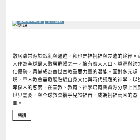
利
宇
全球華人教會
普世宣教
何去何從？——華人教會在這個時代的角色｜葉立
散居雖常源於戰亂與逼迫，卻也是神祝福與差遣的途徑。
人作為全球最大散居群體之一，擁有龐大人口、資源與跨
化優勢，具備成為普世宣教重要力量的潛能。面對多元處
境，華人教會需發展貼近自身文化與時代議題的神學，以
卑僕人的態度，在宣教、教育、神學培育與資源分享上回
世界需要，與全球教會攜手見證福音，成為祝福萬國的器
皿。
Read
閱讀
more
about
何
去
何