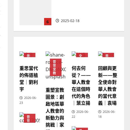
德國華人宣教經歷｜吳振
重
忠、溫淑芳
教
韌
2025-02-20
7
參
地
教會發展
門徒培育
如何以國度思維建造地方堂
實
會？
普
全
普
2024-01-09
1
世
球
世
普
宣
華
宣
世
重思當代
何去何
回顧與更
教
人
教
宣
教
普世宣教
教
的佈道植
從？——
新——整
會
福音未及之民的定義、現況
堂｜劉利
華人教會
全使命對
普
世
及反思｜葉大銘
宇
在這個時
華人教會
重塑宣教
宣
教
代的角色
的當代意
圖景：創
2025-02-18
2
2026-06-
｜葉立揚
義｜袁瑒
啟地區華
23
人教會的
2026-06-
2026-06-
普世宣教
神學教育
新動力與
22
18
普
世
宣教的整全使命｜王永信
挑戰｜家
宣
教