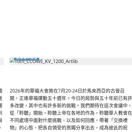
更
新
——
整
全
使
命
對
華
人
教
會
的
當
全球華人教會
代
意
義
｜
第十屆世界華人福音會議｜董家驊
袁
瑒
國
2026年的華福大會將在7月20-24日於馬來西亞的古晉召
進
開，正逢華福運動五十週年。今日的局勢與五十年前已有
團
多改變，其中也有許多新的挑戰。我們期待在這次會議中
到
從「聆聽」開始，聆聽上帝在各地的作為，聆聽華人教會
與
不同處境中面對什麼挑戰，以及如何回應，帶著「交換禮
。
物」的心態，把各自領受的恩賜分享出去，成為彼此的祝