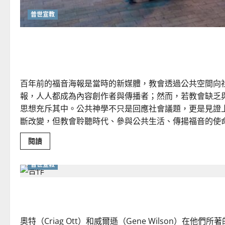
普世宣教
從福音海報到公共神學：
百年前的福音海報是當時的新媒體，教會透過公共空間向
報，人人都成為內容創作者與傳播者；然而，若教會缺乏
思想充斥其中。公共神學不只是回應社會議題，更是見證
斷改變，但教會聆聽時代、參與公共生活、傳揚福音的使
Read
閱讀
more
about
從
普世宣教
福
音
海
重思當代的佈道植堂｜劉利宇
報
到
公
共
神
奧特（Criag Ott）和威爾遜（Gene Wilson）在他們所著
學：