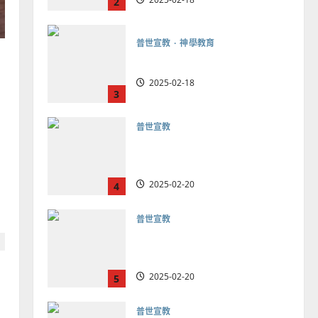
3
普世宣教
向穆斯林傳福音的可行策略
｜黃約瑟
2025-02-20
4
普世宣教
差傳過來人的佳美見證｜歐
陽瑞萍
2025-02-20
5
普世宣教
馬來西亞華人的農曆新年｜
余自力
2025-02-18
6
普世宣教