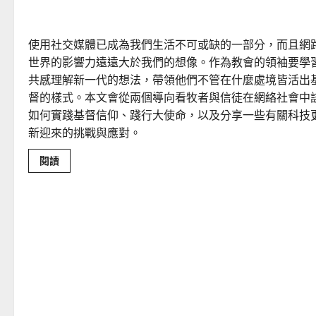
網絡社會中的宣教事工與科技更新｜朱珩甄
使用社交媒體已成為我們生活不可或缺的一部分，而且網
世界的影響力遠遠大於我們的想像。作為教會的領袖要學
共感理解新一代的想法，帶領他們不管在什麼處境皆活出
督的樣式。本文會從兩個導向看牧者與信徒在網絡社會中
如何實踐基督信仰、踐行大使命，以及分享一些有關科技
新迎來的挑戰與應對。
Read
閱讀
more
about
網
絡
社
會
中
的
宣
教
事
工
與
科
技