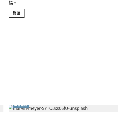
福。
Read
閱讀
more
about
第
十
屆
世
界
華
人
福
音
會
議
｜
董
家
驊
教會發展