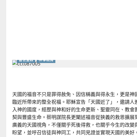
從？
——
華
人
教
會
在
這
個
時
代
的
角
色
普世宣教
神學教育
｜
葉
立
揚
「天國的福音」：與神共創的好消息｜蔡明謀
天國的福音不只是罪得赦免、因信稱義與得永生，更是神
臨近所帶來的整全祝福。耶穌宣告「天國近了」，邀請人
入神的國度，經歷與神和好的生命更新、聖靈同在、教會
契與豐盛生命。蔡明謀院長更闡述福音從狹義的救恩擴展
廣義的天國視角，不僅關乎死後得救，也關乎今生的改變
盼望，並呼召信徒與神同工，共同見證並實現天國的美好