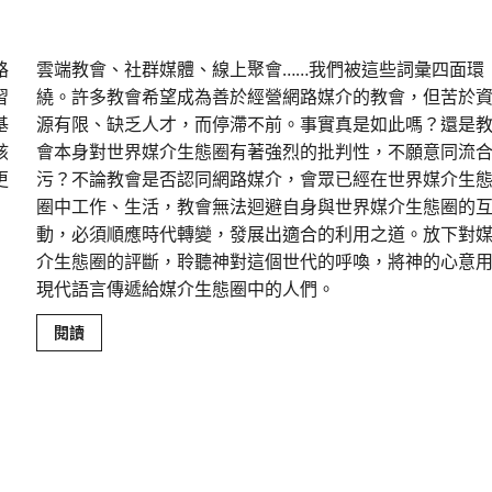
教會真的要做媒體嗎？｜崔文青
路
雲端教會、社群媒體、線上聚會……我們被這些詞彙四⾯環
習
繞。許多教會希望成為善於經營網路媒介的教會，但苦於
基
源有限、缺乏⼈才，⽽停滯不前。事實真是如此嗎？還是
該
會本⾝對世界媒介⽣態圈有著強烈的批判性，不願意同流
更
污？不論教會是否認同網路媒介，會眾已經在世界媒介⽣
圈中⼯作、⽣活，教會無法迴避⾃⾝與世界媒介⽣態圈的
動，必須順應時代轉變，發展出適合的利⽤之道。放下對
介⽣態圈的評斷，聆聽神對這個世代的呼喚，將神的⼼意
現代語⾔傳遞給媒介⽣態圈中的⼈們。
Read
閱讀
more
about
教
會
真
的
要
做
媒
體