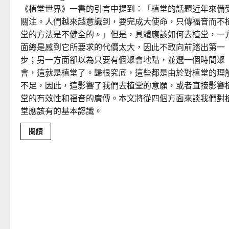
穿
《植堂世界》一書的引言中提到：「植堂的話題近年來備
越
關注。人們越來越意識到，要完成大使命，只傳福音而不
時
代
堂的方法是不健全的。」但是，具體應該如何去植堂，一
的
使
面總是感到它所要求的代價太大，因此不敢向前踏出第一
命
｜
步；另一方面卻以為只要有個聚會地點，並選一個時間聚
安
平
會，這就是植堂了。歸根究底，這些都是由於對植堂的理
不足，因此，這影響了我們去植堂的意願，或者直接影響
堂的有效性和福音的廣傳。本文將從四個方面來談我們對
堂應該有的基本認識。
Read
閱讀
more
about
重
思
當
代
的
佈
道
植
堂
｜
劉