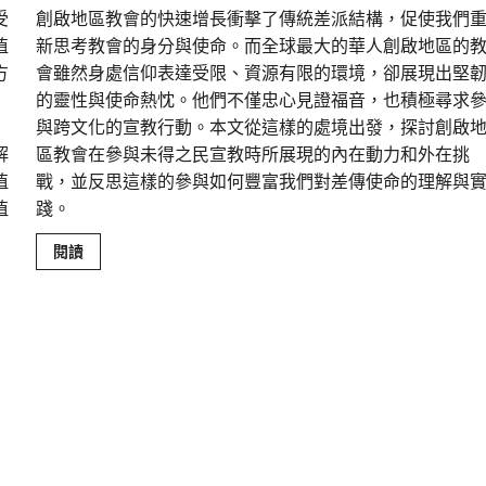
受
創啟地區教會的快速增長衝擊了傳統差派結構，促使我們
植
新思考教會的身分與使命。而全球最大的華人創啟地區的
方
會雖然身處信仰表達受限、資源有限的環境，卻展現出堅
的靈性與使命熱忱。他們不僅忠心見證福音，也積極尋求
與跨文化的宣教行動。本文從這樣的處境出發，探討創啟
解
區教會在參與未得之民宣教時所展現的內在動力和外在挑
植
戰，並反思這樣的參與如何豐富我們對差傳使命的理解與
植
踐。
Read
閱讀
more
about
重
塑
宣
教
圖
景：
創
啟
地
區
華
人
教