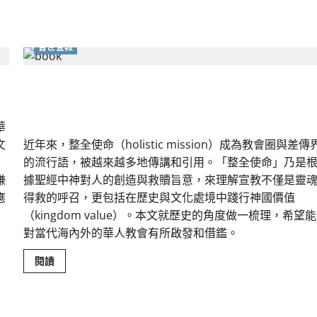
會
的
新
動
力
普世宣教
與
挑
戰
揚
回顧與更新——整全使命對華人教會的當代意義｜
｜
家
瑒
謙
華
文
近年來，整全使命（holistic mission）成為教會圈與差傳
的流行語，被越來越多地傳講和引用。「整全使命」乃是
謙
據聖經中神對人的創造與救贖旨意，來理解宣教不僅是靈
應
得救的呼召，更包括在歷史與文化處境中踐行神國價值
（kingdom value）。本文就歷史的角度做一梳理，希望能
對當代海內外的華人教會有所啟發和借鑑。
Read
閱讀
more
about
回
顧
與