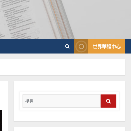
普世宣教
向穆斯林傳福音的可行策略
｜黃約瑟
2025-02-20
4
世界華福中心
普世宣教
差傳過來人的佳美見證｜歐
陽瑞萍
2025-02-20
5
普世宣教
馬來西亞華人的農曆新年｜
Search
余自力
for:
2025-02-18
6
Search
普世宣教