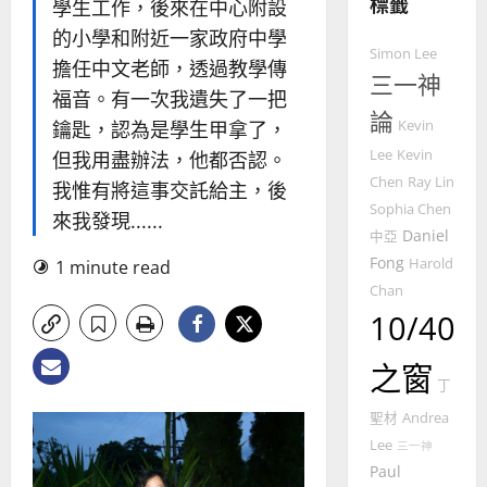
標籤
永
傳
學生工作，後來在中心附設
普世宣教
信
福
的小學和附近一家政府中學
差
音
Simon Lee
擔任中文老師，透過教學傳
傳
的
三一神
2025-
福音。有一次我遺失了一把
過
可
02-
論
5
來
18
行
鑰匙，認為是學生甲拿了，
Kevin
人
策
Lee
Kevin
但我用盡辦法，他都否認。
普世宣教
的
略
Chen
Ray Lin
我惟有將這事交託給主，後
馬
佳
｜
Sophia Chen
來
美
來我發現......
黃
Daniel
中亞
西
見
約
6
Fong
亞
Harold
證
1 minute read
瑟
華
｜
Chan
普世宣教
人
歐
10/40
2025-
德
的
陽
02-
國
農
瑞
20
之窗
華
曆
萍
丁
7
人
新
聖材
Andrea
宣
年
2025-
Lee
教會發展
三一神
教
｜
02-
門徒培育
Paul
經
余
20