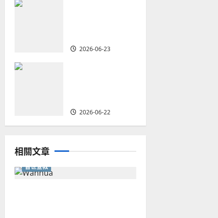
重塑宣教圖景：
n
創啟地區華人教
會的新動力與挑
戰｜家謙
2026-06-23
何去何從？——
華人教會在這個
時代的角色｜葉
立揚
2026-06-22
相關文章
普世宣教
從福音海報到公共神學：穿越
時代的使命｜安平