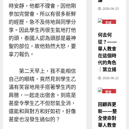
｜
02-
經
時安靜，他都不理會，因他剛
余
20
2026-06-23
歷
自
參加完營會，所以有很多新鮮
｜
力
的經歷，急不及待地與同學分
全球
吳
華人
享。因此學生丙很生氣地打他
振
教會
2025-
何去何
普世
忠
的頭，泰國人認為頭部是最神
02-
宣教
從？——
、
18
聖的部位，故他勃然大怒，要
華人教會
溫
拿刀報仇。
在這個時
淑
代的角色
芳
｜葉立揚
第二天早上，我不能相信
2025-
自己的眼睛，竟然見到學生乙
2026-06-22
02-
滿有笑容地用手搭著學生丙的
20
普世
肩膀，一起走出宿舍。到底是
宣教
甚麼令學生乙不但怒氣全消，
回顧與更
新——整
還能和與對方和好如初，好像
全使命對
甚麼也沒發生過似的？
華人教會