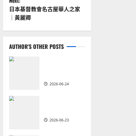
s
Next:
日本基督教會名古屋華人之家
t
｜黃麗卿
n
a
AUTHOR'S OTHER POSTS
v
i
從福音海報到公
共神學：穿越時
g
代的使命｜安平
2026-06-24
a
t
重思當代的佈道
植堂｜劉利宇
i
2026-06-23
o