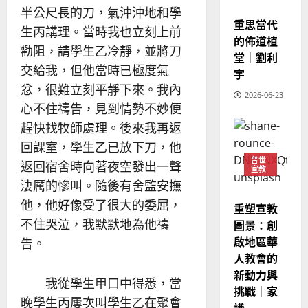
4
宣教
王
林
｜
半公尺長的刀，氣沖沖地和學
永
傳
重思當代
葉
生丙講理。當時我也立刻上前
普世宣教
信
福
的佈道植
大
勸阻，請學生乙冷靜，並將刀
差
音
銘
堂｜劉利
傳
的
交給我，但他當時已極度氣
2025-
宇
過
可
02-
忿，很難立刻平靜下來。我內
2025-
5
2026-06-23
來
18
行
02-
心不住禱告，見到情勢不妙便
人
策
18
普世宣教
的
趕快找牧師處理。後來我再返
略
馬
佳
｜
回課室，學生乙已放下刀，他
來
美
黃
普世
返回宿舍時向著夜空發出一聲
宣教
西
見
約
淒厲的慘叫。隨後有舍監安撫
6
亞
證
瑟
華
｜
他，他好像受了很大的委屈，
重塑宣教
普世宣教
人
歐
2025-
不住哭泣，我默默地為他禱
圖景：創
德
的
陽
02-
啟地區華
告。
國
農
瑞
20
人教會的
華
曆
萍
新動力與
7
人
新
我從學生甲口中得悉，當
挑戰｜家
宣
年
2025-
晚學生丙屢次叫學生乙在聚會
教
謙