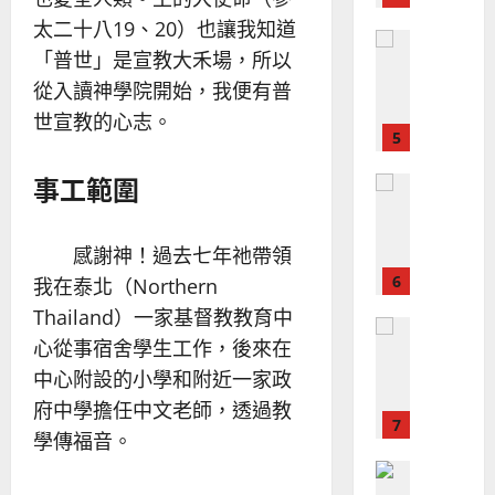
｜
永
傳
葉
太二十八19、20）也讓我知道
普世宣教
信
福
大
「普世」是宣教大禾場，所以
差
音
銘
從入讀神學院開始，我便有普
傳
的
2025-
過
可
02-
世宣教的心志。
2025-
5
來
18
行
02-
人
策
18
事工範圍
普世宣教
的
略
馬
佳
｜
來
美
黃
感謝神！過去七年祂帶領
西
見
約
6
亞
我在泰北（Northern
證
瑟
華
｜
Thailand）一家基督教教育中
普世宣教
人
歐
2025-
心從事宿舍學生工作，後來在
德
的
陽
02-
中心附設的小學和附近一家政
國
農
瑞
20
華
曆
萍
府中學擔任中文老師，透過教
7
人
新
學傳福音。
宣
年
2025-
教會發展
教
｜
02-
門徒培育