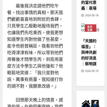
的當代意
最後我決定請他們吃午
義｜袁瑒
餐，找出事情的真相。那天我
2026-06-18
們歡歡喜喜地到附近的食肆，
只見學生乙殷勤地服侍我們，
普世
宣教
也讓我們先吃東西，使我更想
神學
教育
知道學生丙對他做了些甚麼，
「天國的
能令他俯首稱臣。我看到他們
福音」：
與神共創
吃得津津有味，所以等到他們
的好消息
用餐後才問學生丙，到底用甚
｜蔡明謀
麼方法令學生乙與他復和？他
2026-06-18
輕鬆地笑道：「我只是對他
說，萬事有商量，我知道打你
的頭不對，我願意改過。」
回想那天晚上的情景，感
恩的是，在勸阻衝突時，我們