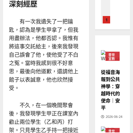
深刻經歷
經
余
20
如
歷
自
何
｜
力
以
1
吳
有一次我遺失了一把鑰
國
振
匙，認為是學生甲拿了，但我
2025-
普世宣教
度
忠
02-
用盡辦法，他都否認。我惟有
思
福
、
18
維
音
將這事交託給主，後來我發現
溫
建
未
淑
自己誤會了他，使他受了不白
普世
2
造
及
宣教
芳
之冤。當時我感到很不好意
地
之
普世宣教
思，最後向他道歉，還請他上
從福音海
方
民
2025-
神學教育
堂
報到公共
的
館子以表誠意，他也欣然接
02-
宣
會
定
神學：穿
20
受。
教
？
義
越時代的
的
3
、
使命｜安
整
現
不久，在一個晚間聚會
2024-
平
普世宣教
全
況
01-
後，我發現學生甲正在課室內
使
向
2026-06-24
09
及
勸止兩位學生（乙和丙）打
命
穆
反
｜
斯
架。只見學生乙手持一把接近
思
普世