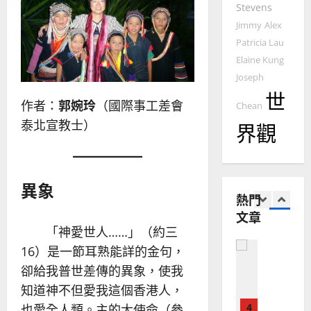
如
Stevens
歷
自
何
｜
力
Jimmy
Alex
以
1
吳
Patricia Lau
國
振
2025-
Elaine Kung
普世宣教
度
忠
02-
Joseph
思
福
、
18
世
維
音
溫
作者：
郭婉玲
（國際事工差會
Chean
建
未
淑
泰北宣教士）
界觀
2
造
及
芳
地
之
普世宣教
方
民
2025-
神學教育
堂
的
02-
異象
宣
會
定
20
熱門
教
？
義
文章
的
3
、
「神愛世人……」（約三
整
現
2024-
普世宣教
全
況
16）是一節耳熟能詳的金句，
01-
使
向
09
及
卻給我普世差傳的異象，使我
命
穆
反
知道神不但愛我這個香港人，
｜
斯
思
4
王
林
也愛全人類。主的大使命（參