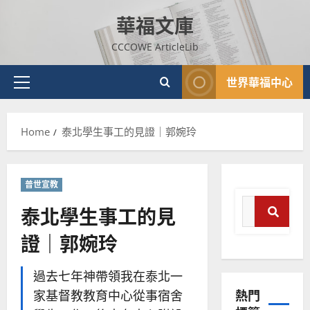
Skip
華福文庫
to
content
CCCOWE ArticleLib
世界華福中心
Primary
Menu
Home
泰北學生事工的見證｜郭婉玲
普世宣教
神學教育
宣
普世宣教
教
Search
的
3
泰北學生事工的見
for:
整
證｜郭婉玲
普世宣教
Sear
全
使
向
命
穆
過去七年神帶領我在泰北一
｜
斯
熱門
家基督教教育中心從事宿舍
4
王
林