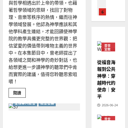
德
的
陽
02-
與哲學相遇出於上帝的帶領，也藉
教
國
農
瑞
會
20
著哲學領域的思辯，找回了對物
牧
華
曆
萍
者
理、音樂等秩序的熱情，繼而往神
7
人
新
的
見
學領域發展。他認為神學應該和其
宣
年
2025-
證
教會發展
教
他學科產生連結，才能回饋使神學
｜
02-
門徒培育
經
余
院的教學具備更完整的世界觀：把
20
如
歷
自
信望愛的價值帶到唯物主義的世界
普世
何
｜
宣教
力
中。在本集節目中，曾老師提出了
以
1
吳
各領域之間和神學的奇妙對話，也
國
從福音海
振
2025-
給想更進一步讀神學的聽眾們中肯
普世宣教
度
報到公共
忠
02-
思
福
而實際的建議，值得您聆聽思索咀
、
神學：穿
18
維
音
嚼！
溫
越時代的
建
未
淑
使命｜安
2
造
Read
及
閱讀
芳
平
more
地
之
about
全球華人教會
教會發展
普世宣教
華
方
民
2026-06-24
2025-
文
神學教育
堂
的
化
02-
宣
的
歐洲華人教會的挑戰和更新
會
定
20
普世
神
教
宣教
？
義
學