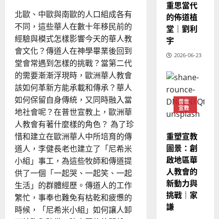
處
的
3
重思當代
、
境
整
北歐、中歐與南歐的人口組成各有
現
的佈道植
2024-
普世宣教
全
況
不同，這些華人在數十年移民前的
01-
堂｜劉利
使
向
09
及
經驗與模式怎樣影響今天的華人教
宇
命
穆
反
會文化？傳道人在神學畢業後回到
｜
斯
2026-06-23
思
堂會常遇到怎樣的挑戰？當第二代
4
王
林
｜
的需要漸漸浮現時，歐洲華人教會
永
傳
葉
普世宣教
該如何革新方能承載和傳承？華人
信
福
大
差
音
如何保留自身傳統，又同時融入當
銘
普世
傳
宣教
的
地社會呢？在普世宣教上，歐洲華
2025-
過
可
02-
人教會有著什麼樣的角色？ 為了珍
2025-
5
來
18
行
02-
重塑宣教
惜和建立在歐洲華人中所培育的傳
人
策
18
圖景：創
道人，李健長老也建立了「尼希米
普世宣教
的
略
啟地區華
小組」事工，為這些牧師和傳道提
馬
佳
｜
人教會的
來
供了一個「一起哭、一起笑、一起
美
黃
新動力與
西
見
生活」的群體經歷。傳道人的工作
約
6
挑戰｜家
亞
證
瑟
繁忙，事奉也難免有枯乾和疲憊的
華
謙
｜
時候，「尼希米小組」如何讓人卸
普世宣教
人
歐