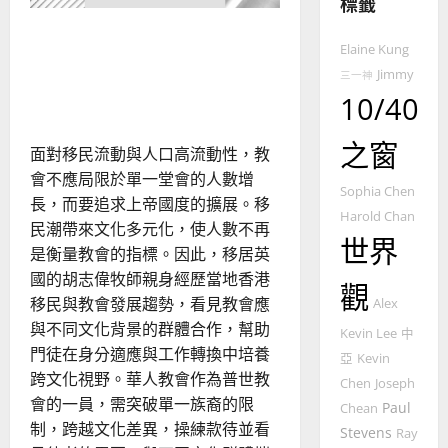
標籤
普世宣教
全
面對移民流動，教會應該追
使
向
Elaine Kung
求什麼？為何要培育門徒的
命
穆
Jimmy
三一神
｜
斯
跨文化視野？
10/40
4
王
林
永
傳
之窗
普世宣教
信
福
面對移民流動與人口高流動性，教
差
音
會不應局限於單一堂會的人數增
Sophia Chen
傳
的
2025-
長，而要追求上帝國度的擴展。移
過
Harold Chan
可
02-
民潮帶來文化多元化，使人數不再
5
來
18
行
世界
是衡量教會的指標。因此，移居英
人
策
國的胡志偉牧師親身經歷當地香港
普世宣教
的
略
觀
馬
移民與教會發展趨勢，看見教會應
佳
Alex
｜
來
美
與不同文化背景的群體合作，幫助
黃
Kevin Lee
中
西
見
約
門徒在身分適應與工作轉換中培養
亞
Kevin
6
亞
證
瑟
跨文化視野。華人教會作為普世教
Chen
Joseph
華
｜
會的一員，需突破單一族裔的限
Paul
普世宣教
Chean
人
歐
2025-
制，跨越文化差異，操練款待並看
德
Stevens
的
Ray
陽
02-