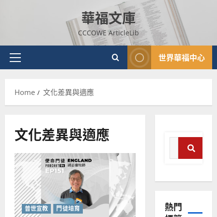
Skip
華福文庫
to
content
CCCOWE ArticleLib
世界華福中心
Primary
Menu
Home
文化差異與適應
文化差異與適應
Search
for:
普世宣教
Search
神學教育
宣
教
熱門
的
3
普世宣教
門徒培育
整