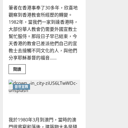
寶
媚
筆者在香港事奉了30多年，欣喜地
觀察到香港教會所經歷的轉變。
1982年，當我們一家到達香港時，
大部份華人教會仍需要外國宣教士
幫忙服侍。那段日子早已結束，今
天香港的教會已差派他們自己的宣
教士去接觸不同文化的人，與他們
分享耶穌基督的福音......
Read
閱讀
more
about
跨
文
普世宣教
化
事
工：
融入跨文化的地區｜白約翰
一
些
要
面
對
我於1980年3月到澳門，當時的澳
的
問
門很貧窮和落後，建築物大多是殘