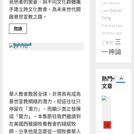
見他者的需要，與不同文化群體攜
國
農
瑞
Lin
Simon
20
華
手建立跨文化教會，為未來世代開
曆
萍
Daniel
Lee
7
人
新
啟普世宣教之路。
Fong
宣
年
2025-
Patricia Lau
教會發展
教
Read
閱讀
｜
02-
more
門徒培育
Andrea Lee
經
余
20
about
如
三
面
歷
自
丁聖材
教會發展
對
何
｜
力
移
一神論
以
民
1
吳
跨越種族歧視和民族中心主
流
國
振
動，
2025-
義：一個華人教會牧者的見
普世宣教
教
度
忠
02-
會
思
福
證
、
應
18
熱門
該
維
音
溫
追
文章
建
未
求
淑
什
2
造
及
華人教會散居全球，非常具有成為
芳
麼？
地
之
為
普世宣教網絡的潛力，但這往往只
何
普世宣教
方
民
要
停留在「潛力」，而顯少真正發揮
2025-
神學教育
培
堂
的
02-
成「實力」。本集節目我們邀請到
育
宣
會
定
門
20
在美國西雅圖牧養教會的錢斌牧
教
徒
？
義
的
的
師，分享他是怎麼從一個牧養華人
3
、
跨