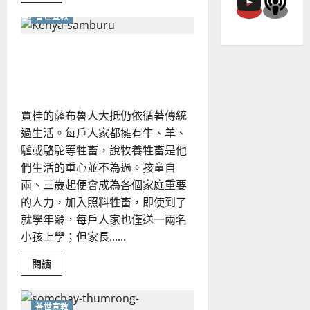
about
普世宣教
漫
談
多
元
我在肯亞薩布魯區的見聞與
教
會
感想｜安安
的
限
制
與
賈桂的薩布魯人大抵仍依循著傳統
機
遇
過生活。每戶人家都擁有牛、羊、
｜
姜
驢或駱駝等牲畜，說牧養牲畜是他
寶
陞
們生活的重心並不為過。孩童自
兩、三歲起便會成為各個家庭重要
的人力，加入照料牲畜，即使到了
就學年齡，每戶人家也僅送一兩名
小孩上學；但家長......
Read
閱讀
more
about
我
在
普世宣教