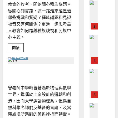
文
整
教會的牧者，開始關心種族議題。
現
2024-
化
普世宣教
全
況
視
從關心到實踐，這一路走來經歷過
01-
野？
使
向
09
及
哪些挑戰和質疑？種族議題和見證
命
穆
反
福音又有何關係？更進一步思考華
｜
斯
思
人教會如何跨越種族歧視和民族中
4
王
林
｜
心主義。
永
傳
葉
普世宣教
信
福
大
Read
閱讀
差
音
銘
more
about
傳
的
2025-
神學教育
跨
過
可
02-
越
2025-
種
5
來
18
行
02-
族
華文化的神學處境
人
策
歧
18
視
普世宣教
的
略
和
馬
佳
民
｜
曾老師中學時曾著迷於物理與數學
族
來
美
黃
中
世界，驚嘆於上帝設計的邏輯和創
西
心
見
約
主
6
造，因而大學選讀物理系。但遇自
亞
證
瑟
義：
一
華
｜
然科學老師們反基督的言論、及當
個
普世宣教
人
歐
時處境所遇到的苦難挫折而轉彎。
華
2025-
人