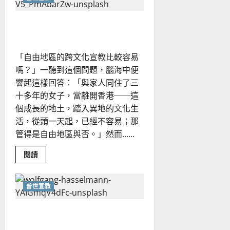
肯
亞
薩
文化這回事｜高淑芬
布
魯
區
的
見
「自由地區的跨文化宣教比較容易
聞
與
嗎？」一聽到這個問題，腦海中便
感
想
響起這樣回答：「與家人同住了三
｜
十多年的女子，當離開香港──這
安
安
個成長的地土，踏入異地的文化生
活，從頭一天起，已經不容易；那
管得是自由地區與否。」然而......
Read
閱讀
more
about
文
化
普世宣教
這
回
事
跨文化宣教心聲｜司徒寶媚
｜
高
淑