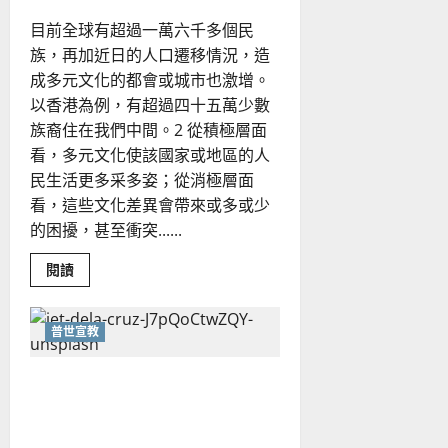
芬
目前全球有超過一萬六千多個民
族，再加近日的人口遷移情況，造
成多元文化的都會或城市也激增。
以香港為例，有超過四十五萬少數
族裔住在我們中間。2 從積極層面
看，多元文化使該國家或地區的人
民生活更多采多姿；從消極層面
看，這些文化差異會帶來或多或少
的困擾，甚至衝突......
Read
閱讀
more
about
跨
文
普世宣教
化
宣
教
跨文化事工：一些要面對的
心
聲
問題｜柏大衛
｜
司
徒