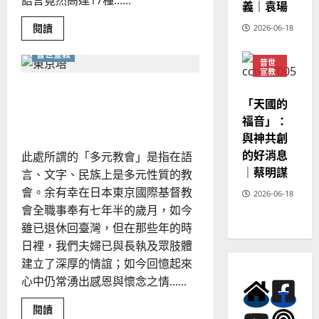
語言竟然高達17種......
義｜袁瑒
Read
閱讀
2026-06-18
more
about
普世宣教
更
普世
美
宣教
的
事
神學
漫談多元教會的限制與機遇
教育
奉
「天國的
｜
｜姜寶陞
胡
福音」：
德
與神共創
明
的好消息
此處所謂的「多元教會」是指在語
｜蔡明謀
言、文字、民族上是多元性質的教
會。余有幸在日本東京國際基督教
2026-06-18
會全職事奉有七年半的歲月，如今
雖已退休回臺灣，但在那些年的時
日裡，我們夫婦已與長執及眾肢體
建立了深厚的情誼；如今回憶起來
心中仍常湧出感恩與懷念之情......
Read
閱讀
more