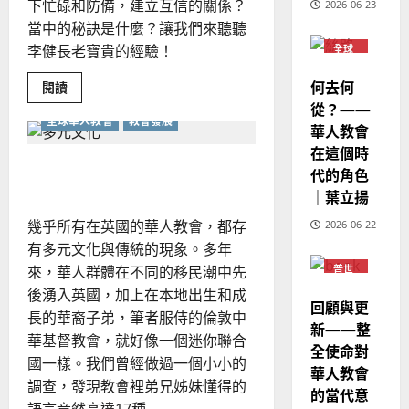
2025-
下忙碌和防備，建立互信的關係？
2026-06-23
德
的
陽
02-
當中的秘訣是什麼？讓我們來聽聽
國
農
瑞
20
李健長老寶貴的經驗！
全球
華
曆
萍
華人
7
人
新
教會
何去何
Read
閱讀
宣
年
普世
more
2025-
宣教
從？——
教
about
｜
02-
全球華人教會
教會發展
歐
華人教會
經
余
20
洲
在這個時
華
歷
自
人
更美的事奉｜胡德明
｜
代的角色
力
教
會
吳
｜葉立揚
的
振
挑
2025-
幾乎所有在英國的華人教會，都存
2026-06-22
戰
忠
02-
和
有多元文化與傳統的現象。多年
、
更
18
新
普世
來，華人群體在不同的移民潮中先
溫
宣教
淑
後湧入英國，加上在本地出生和成
回顧與更
芳
長的華裔子弟，筆者服侍的倫敦中
新——整
華基督教會，就好像一個迷你聯合
全使命對
2025-
國一樣。我們曾經做過一個小小的
華人教會
02-
調查，發現教會裡弟兄姊妹懂得的
的當代意
20