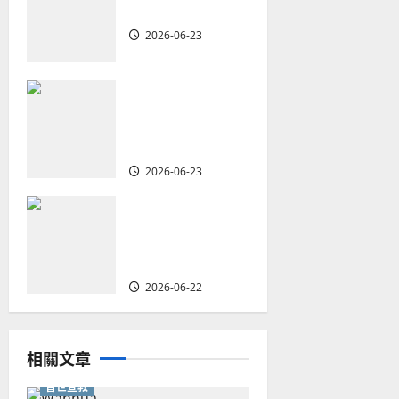
a
植堂｜劉利宇
t
2026-06-23
i
重塑宣教圖景：
o
創啟地區華人教
會的新動力與挑
n
戰｜家謙
2026-06-23
何去何從？——
華人教會在這個
時代的角色｜葉
立揚
2026-06-22
相關文章
普世宣教