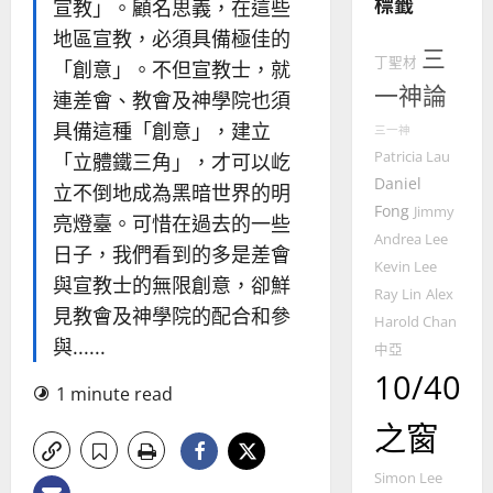
標籤
宣教」。顧名思義，在這些
｜
斯
4
王
林
地區宣教，必須具備極佳的
三
永
傳
丁聖材
「創意」。不但宣教士，就
普世宣教
信
福
一神論
連差會、教會及神學院也須
差
音
具備這種「創意」，建立
傳
的
三一神
2025-
過
可
Patricia Lau
02-
「立體鐵三角」，才可以屹
5
來
18
行
Daniel
立不倒地成為黑暗世界的明
人
策
Fong
Jimmy
亮燈臺。可惜在過去的一些
普世宣教
的
略
Andrea Lee
馬
佳
日子，我們看到的多是差會
｜
Kevin Lee
來
美
黃
與宣教士的無限創意，卻鮮
Ray Lin
Alex
西
見
約
見教會及神學院的配合和參
6
亞
Harold Chan
證
瑟
與......
華
｜
中亞
普世宣教
人
歐
10/40
2025-
德
1 minute read
的
陽
02-
國
農
瑞
20
之窗
華
曆
萍
7
人
新
Simon Lee
宣