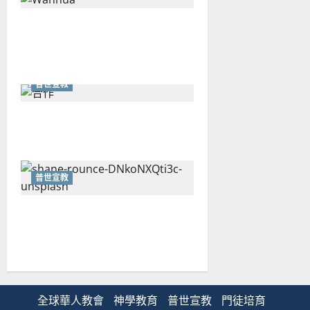
從福音海報到公共神學：穿越
時代的使命｜安平
普世宣教
重思當代的佈道植堂｜劉利宇
普世宣教
重塑宣教圖景：創啟地區華人
教會的新動力與挑戰｜家謙
全球華人教會
神學教育
普世宣教
門徒培育