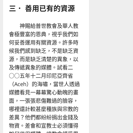
三． 善用已有的資源
神賜給普世教會及華人教
會極豐富的恩典，視乎我們如
何妥善運用有關資源。許多時
候我們感到缺乏，不是缺乏資
源，而是缺乏清楚的異象，以
及傳遞異象的媒體。試看二
○○五年十二月印尼亞齊省
（Aceh）的海嘯，當世人透過
媒體看見一幕幕驚心動魄的畫
面，一張張悲傷難過的臉容，
哪裡還計較甚麼種族與宗教的
差異？他們都紛紛捐出金錢及
物資。差會和宣教士必須懂得