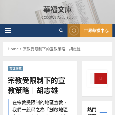
Skip
華福文庫
to
content
CCCOWE ArticleLib
世界華福中心
Primary
Menu
Home
宗教受限制下的宣教策略｜胡志雄
普世宣教
普世宣教
神學教育
Search
宗教受限制下的宣
宣
for:
教
Search
教策略｜胡志雄
的
3
整
普世宣教
全
在宗教受限制的地區宣教，
使
向
熱門
我們一般稱之為「創啟地區
命
穆