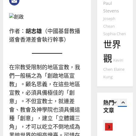
年
2025-
Paul
教會發展
教
｜
02-
門徒培育
Stevens
經
余
20
如
歷
Joseph
自
何
｜
力
Chean
作者：
胡志雄
（中國基督教播
以
1
吳
Sophia Chen
國
道會香港差會執行幹事）
振
2025-
世界
普世宣教
度
忠
02-
思
福
、
18
觀
維
音
溫
Kevin
建
未
淑
在宗教受限制的地區宣教，我
Chen
Elaine
2
造
及
芳
們一般稱之為「創啟地區宣
Kung
地
之
普世宣教
教」。顧名思義，在這些地區
方
民
2025-
神學教育
堂
的
宣教，必須具備極佳的「創
02-
宣
會
定
20
意」。不但宣教士，就連差
熱門
教
？
義
會、教會及神學院也須具備這
文章
的
3
、
整
種「創意」，建立「立體鐵三
現
2024-
普世宣教
全
況
01-
角」，才可以屹立不倒地成為
使
向
09
及
黑暗世界的明亮燈臺。可惜在