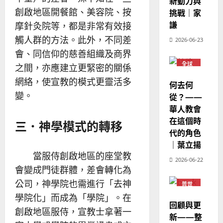
新動力與
7
人
新
創啟地區開餐館、美容院、按
挑戰｜家
宣
年
2025-
教
謙
｜
摩針灸院等，都是非常有效接
02-
經
余
20
觸人群的方法。此外，不同差
2026-06-23
歷
自
會、同信仰的慈善組織及商界
｜
力
全球
之間，亦應建立更緊密的關係
吳
華人
振
教會
網絡，使宣教的模式更靈活多
2025-
何去何
普世
忠
02-
變。
宣教
從？——
、
18
華人教會
溫
在這個時
三．神學模式的轉移
淑
代的角色
芳
｜葉立揚
當服侍創啟地區的座堂教
2025-
2026-06-22
02-
會變成門徒群體，差會轉化為
20
公司，神學院也需進行「去神
普世
宣教
學院化」而成為「學院」。在
回顧與更
創啟地區服侍，宣教士拿著一
新——整