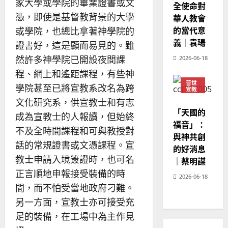
家大學或學院的畢業證書或文
全使命對
憑，即使是基督教背景的大學
華人教會
的當代意
或學院，也總比拿著神學院的
義｜袁瑒
證書好，這是顯而易見的。雖
然許多神學院已開設夜間課
2026-06-18
程、網上和遙距課程，有些神
普世
學院甚至已將宣教系改名為跨
宣教
文化研究系，供宣教士和有志
神學
教育
「天國的
成為宣教士的人報讀，但始終
福音」：
不及全時間課程和可與教授對
與神共創
話的常規證書或文憑課程。宣
的好消息
教士申請入境簽證時，也可名
｜蔡明謀
正言順地申報接受裝備的時
2026-06-18
間，而不怕受當地政府刁難。
另一方面，宣教士亦可接受充
足的裝備，在工場中為主作見