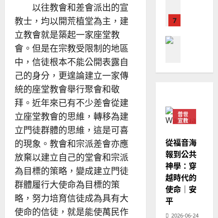
宣
年
以往教會和差會派出的宣
2025-
教會發展
教
｜
02-
教士，均以開荒植堂為主，建
門徒培育
經
余
20
立教會就是築起一家座堂教
如
歷
自
何
會。但是在宗教受限制的地區
｜
力
以
1
吳
中，信徒根本不能公開表露自
國
振
2025-
己的身分，更遑論建立一家傳
普世宣教
度
忠
02-
統的座堂教會舉行聚會和敬
思
福
、
18
維
音
溫
拜。近年來已有不少差會從建
建
未
淑
立座堂教會的思維，轉移為建
普世
2
造
及
宣教
芳
立門徒群體的思維，這是可喜
地
之
普世宣教
從福音海
方
民
的現象。教會和宗派差會亦應
2025-
神學教育
堂
報到公共
的
放棄以建立自己的堂會和宗派
02-
宣
會
定
神學：穿
20
為目標的策略，變成建立門徒
教
？
義
越時代的
的
群體履行大使命為目標的策
3
、
使命｜安
整
現
略，努力培育信徒成為具有大
2024-
平
普世宣教
全
況
01-
使命的信徒，就是能使萬民作
使
向
2026-06-24
09