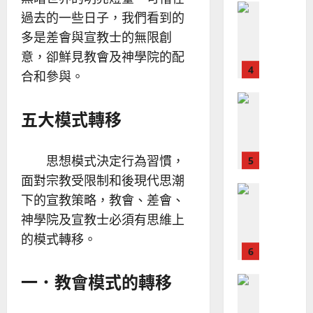
命
穆
反
過去的一些日子，我們看到的
｜
斯
思
4
王
林
｜
多是差會與宣教士的無限創
永
傳
葉
意，卻鮮見教會及神學院的配
普世宣教
信
福
大
合和參與。
差
音
銘
傳
的
2025-
過
可
02-
五大模式轉移
2025-
5
來
18
行
02-
人
策
18
普世宣教
的
略
思想模式決定行為習慣，
馬
佳
｜
面對宗教受限制和後現代思潮
來
美
黃
下的宣教策略，教會、差會、
西
見
約
6
亞
證
瑟
神學院及宣教士必須有思維上
華
｜
的模式轉移。
普世宣教
人
歐
2025-
德
的
陽
02-
國
一．教會模式的轉移
農
瑞
20
華
曆
萍
7
人
新