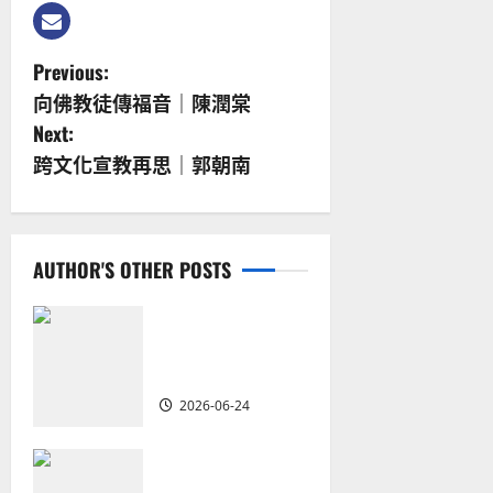
P
Previous:
向佛教徒傳福音｜陳潤棠
o
Next:
s
跨文化宣教再思｜郭朝南
t
n
AUTHOR'S OTHER POSTS
a
從福音海報到公
v
共神學：穿越時
代的使命｜安平
i
2026-06-24
g
重思當代的佈道