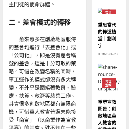
及
主門徒的使命群體。
命
穆
反
｜
斯
思
普世
4
宣教
王
林
｜
二．差會模式的轉移
永
傳
重思當代
葉
普世宣教
信
福
的佈道植
大
差
音
銘
堂｜劉利
愈來愈多在創啟地區服侍
傳
的
2025-
宇
的差會均進行「去差會化」或
過
可
02-
2025-
5
「公司化」，即是沒有差會稱
2026-06-23
來
18
行
02-
人
策
號的差會，這是十分可取的策
18
普世宣教
的
略
略。可惜在改變名稱的同時，
馬
佳
｜
事工運作的模式卻沒有多大轉
來
美
黃
普世
宣教
西
見
變，不外乎是圍繞著教育、醫
約
6
亞
證
瑟
療、扶貧、救濟等慈善工作。
華
｜
重塑宣教
其實很多創啟地區都有無限商
普世宣教
人
歐
2025-
圖景：創
德
機，可惜華人教會普遍未能接
的
陽
02-
啟地區華
國
農
瑞
20
受「商宣」（以商業作為宣教
人教會的
華
曆
萍
平臺）的差會。殊不知在一些