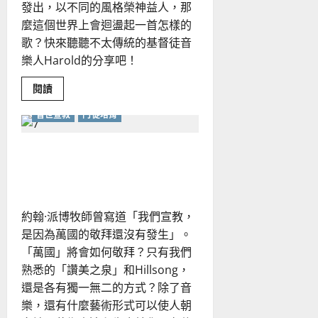
發出，以不同的風格榮神益人，那
麼這個世界上會迴盪起一首怎樣的
歌？快來聽聽不太傳統的基督徒音
樂人Harold的分享吧！
Read
閱讀
more
about
普世宣教
門徒培育
重
新
想
像
民族敬拜——敬拜和宣教在
教
會
藝術中的合一
的
未
來！
約翰·派博牧師曾寫道「我們宣教，
是因為萬國的敬拜還沒有發生」。
「萬國」將會如何敬拜？只有我們
熟悉的「讚美之泉」和Hillsong，
還是各有獨一無二的方式？除了音
樂，還有什麼藝術形式可以使人朝