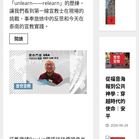
德
的
陽
「unlearn——relearn」的歷練，
02-
國
農
瑞
20
讓我們看到第一線宣教士在現場的
華
曆
萍
挑戰、事奉旅途中的反思和今天在
7
人
新
泰南的宣教實踐。
宣
年
2025-
教會發展
教
｜
02-
Read
閱讀
門徒培育
經
余
more
20
如
about
歷
自
全
何
｜
力
人
普世
投
以
1
宣教
吳
入
國
振
「好
2025-
玩
普世宣教
度
忠
02-
的」
從福音海
思
福
宣
、
18
報到公共
教
普世宣教
維
音
溫
路！
神學：穿
建
未
淑
越時代的
《哪尼?!》動漫也能傳福音
2
造
及
芳
使命｜安
地
之
嗎？基督教藝術在今日的意
普世宣教
方
平
民
2025-
義為何？
神學教育
堂
的
02-
2026-06-24
宣
會
定
20
教
？
義