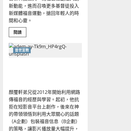
新動能，進而召喚更多基督徒投入
新媒體福音運動，搶回年輕人的時
間和心靈。
Read
閱讀
more
about
從
零
普世宣教
開
始，
進
百般創意．陪你心有所屬｜
入
新
顏璽軒
媒
體
福
音
戰
顏璽軒弟兄從2012年開始利用網路
場
｜
傳福音的經歷與學習。起初，他抗
莊
迺
拒在短影音平台上創作，後來在神
民
的帶領領悟到利用大眾關心的話題
（A企劃）包裝福音信息（B企劃）
的策略，讓影片播放量大幅提升，