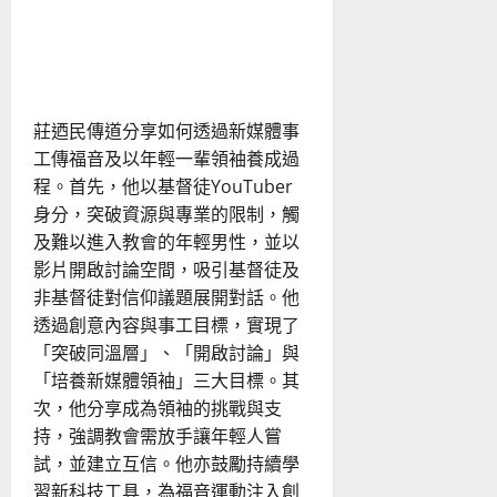
從零開始，進入新媒體福音
戰場｜莊迺民
莊迺民傳道分享如何透過新媒體事
工傳福音及以年輕一輩領袖養成過
程。首先，他以基督徒YouTuber
身分，突破資源與專業的限制，觸
及難以進入教會的年輕男性，並以
影片開啟討論空間，吸引基督徒及
非基督徒對信仰議題展開對話。他
透過創意內容與事工目標，實現了
「突破同溫層」、「開啟討論」與
「培養新媒體領袖」三大目標。其
次，他分享成為領袖的挑戰與支
持，強調教會需放手讓年輕人嘗
試，並建立互信。他亦鼓勵持續學
習新科技工具，為福音運動注入創