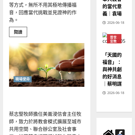
等方式，無所不用其極地傳播福
的當代意
音，回應當代挑戰並見證神的作
義｜袁瑒
為。
2026-06-18
Read
閱讀
more
普世
about
宣教
我
神學
們
教育
該
「天國的
拿
「它」
福音」：
怎
與神共創
麼
辦？
的好消息
媒
職場使命
體
｜蔡明謀
科
技
2026-06-18
教會COE模組｜蔡志堅
的
福
音
反
思
蔡志堅牧師擔任美崙浸信會主任牧
｜
黃
師，致力於將教會模式擴展至城市
志
靖
共用空間、聯合辦公室及社會事