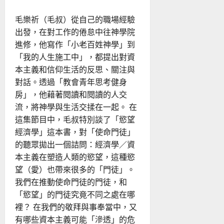
所
屬
毛樂祈（毛叔）從自己的職場經驗
｜
顏
出發，在對工作的倦怠中往神學院
璽
軒
進修，他寫作「小老百姓神學」到
「我的人生施工中」，都提出對資
本主義和信仰生活的反思、關注與
對話。透過「教會青年思考健身
房」，他藉著閱讀和閱讀的人交
流，將神學與生活交揉在一起。 在
這集節目中，毛叔特別談了「慾望
經濟學」這本書，對「使命門徒」
的聽眾拋出一個詰問：經濟學／資
本主義在塑造人類的慾望，這種慾
望（愛）也帶來很多的「門徒」。
我們在推動使命門徒的門徒，和
「慾望」的門徒究竟不同之處在哪
裡？ 在我們的敬拜與事奉當中，又
有哪些資本主義可能「滲透」的危