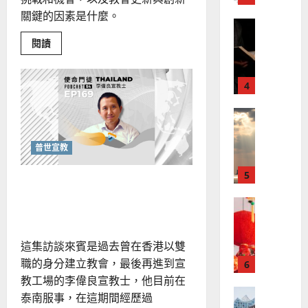
、
整
現
關鍵的因素是什麼。
2024-
普世宣教
全
況
01-
使
向
Read
閱讀
09
及
more
命
穆
反
about
｜
從
斯
思
傳
4
王
林
｜
統
中
永
傳
葉
創
普世宣教
信
福
新
大
的
差
音
銘
植
傳
的
堂
普世宣教
2025-
文
過
可
02-
化
2025-
5
來
18
行
全人投入「好玩的」宣教
02-
人
策
18
路！
普世宣教
的
略
馬
佳
｜
來
美
黃
這集訪談來賓是過去曾在香港以雙
西
見
約
職的身分建立教會，最後再進到宣
6
亞
證
瑟
教工場的李偉良宣教士，他目前在
華
｜
普世宣教
人
歐
泰南服事，在這期間經歷過
2025-