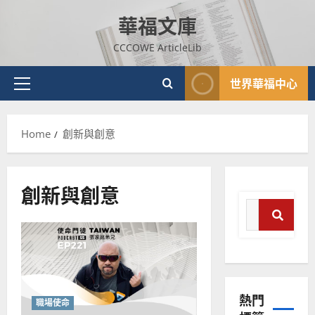
Skip
華福文庫
to
content
CCCOWE ArticleLib
世界華福中心
Primary
Menu
Home
創新與創意
創新與創意
Search
for:
普世宣教
Search
神學教育
宣
教
熱門
的
3
職場使命