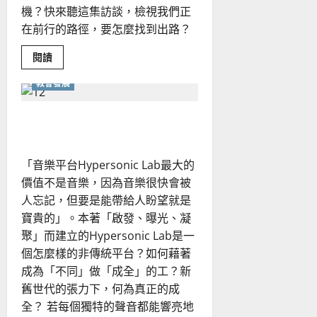
機？快來聽這集訪談，檢視我們正
在前行的路徑，要怎麼找到出路？
Read
閱讀
more
about
教會發展
「經
濟
的
人」
重新想像教會的未來！
與
「敬
拜
的
「音樂平台Hypersonic Lab最大的
人」
價值不是音樂，因為音樂很快會被
人忘記，但要是能帶給人盼望就是
寶貴的」。本著「啟發、曝光、凝
聚」而建立的Hypersonic Lab是一
個怎麼樣的非傳統平台？如何藉著
成為「不同」做「成全」的工？新
舊世代的張力下，何為真正的成
全？ 若每個獨特的聲音都能響亮地