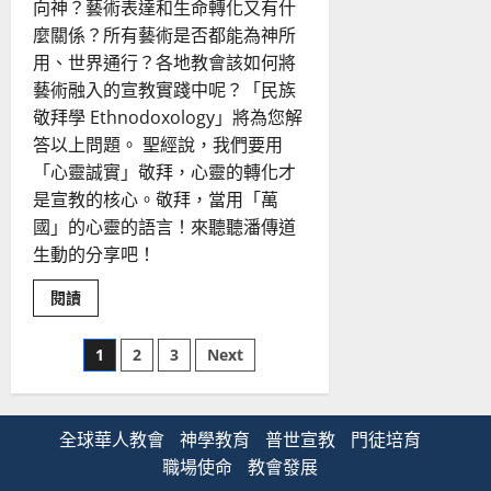
向神？藝術表達和生命轉化又有什
麼關係？所有藝術是否都能為神所
用、世界通行？各地教會該如何將
藝術融入的宣教實踐中呢？「民族
敬拜學 Ethnodoxology」將為您解
答以上問題。 聖經說，我們要用
「心靈誠實」敬拜，心靈的轉化才
是宣教的核心。敬拜，當用「萬
國」的心靈的語言！來聽聽潘傳道
生動的分享吧！
Read
閱讀
more
about
民
文
1
2
3
Next
族
敬
拜
章
——
敬
拜
全球華人教會
分
神學教育
普世宣教
門徒培育
和
宣
職場使命
教會發展
教