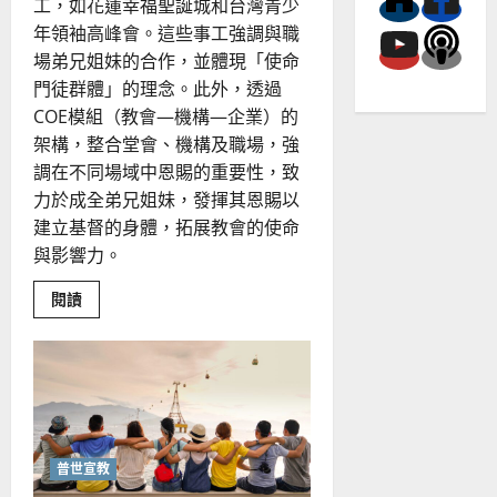
工，如花蓮幸福聖誕城和台灣青少
年領袖高峰會。這些事工強調與職
場弟兄姐妹的合作，並體現「使命
門徒群體」的理念。此外，透過
COE模組（教會—機構—企業）的
架構，整合堂會、機構及職場，強
調在不同場域中恩賜的重要性，致
力於成全弟兄姐妹，發揮其恩賜以
建立基督的身體，拓展教會的使命
與影響力。
Read
閱讀
more
about
教
會
COE
模
組
｜
蔡
志
堅
普世宣教