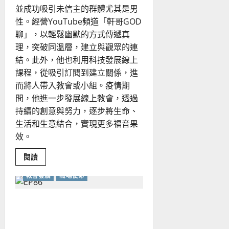
並成功吸引未信主的群體尤其是男
性。經營YouTube頻道「軒哥GOD
聊」，以輕鬆幽默的方式傳遞真
理，突破同溫層，建立與觀眾的連
結。此外，他也利用科技發展線上
課程，從吸引訂閱到建立關係，進
而將人帶入教會或小組。疫情期
間，他進一步發展線上教會，透過
持續的創意與努力，逐步將生命、
生活和生意結合，實現更多福音果
效。
Read
閱讀
more
about
教會發展
職場使命
百
般
創
意．
「經濟的人」與「敬拜的
陪
你
人」
心
有