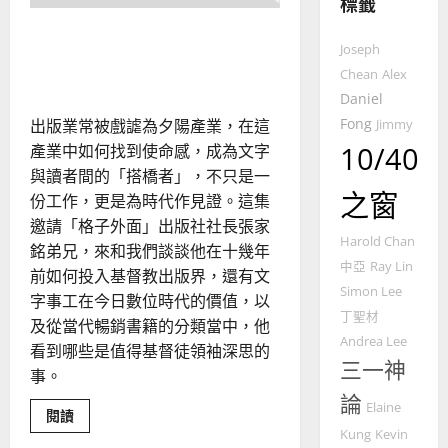
標籤
整
普世宣教
全
世代交替後的創新出版：用
使
向
Joseph
閱讀委身福音預工與牧養
命
穆
Chean
Alex
｜
斯
Daniel
4
王
林
Fong
出版業常被戲謔為夕陽產業，在這
Jimmy
永
傳
10/40
產業中如何找到使命感，成為文字
普世宣教
信
福
與讀者間的「搭橋者」，不只是一
差
音
之窗
傳
的
份工作，更是為時代作見證。這集
2025-
過
可
02-
邀請「格子外面」出版社社長張家
5
來
Harold Chan
18
行
銘弟兄，來和我們談談他在十幾年
人
策
中亞
Ray Lin
前如何投入基督教出版界，還有文
普世宣教
的
略
Simon Lee
字事工在今日數位時代的價值，以
馬
佳
｜
丁聖材
及從當代暢銷書籍的分類當中，他
來
美
黃
Andrea Lee
西
看到哪些是值得基督徒領袖深思的
見
約
三一神
6
亞
證
事。
瑟
華
｜
論
Elaine
普世宣教
Read
人
閱讀
歐
2025-
more
Kung
Kevin
德
的
陽
about
02-