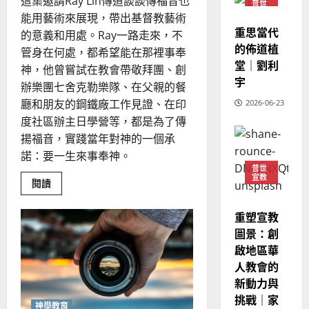
這集邀請Ray Lin傳道談談傳福音也
的
普世
3
、
宣教
能用藝術來展現，帶出基督教藝術
整
現
2024-
重思當代
的意義和用處。Ray一路走來，不
普世宣教
全
況
01-
的佈道植
使
向
管身在何處，都希望能在那裡事奉
09
及
堂｜劉利
命
穆
神，他曾嘗試在教會帶敬拜團、創
反
宇
｜
斯
思
辦樂團七舍克勒樂隊、在父親的餐
4
王
林
｜
廳和朋友的鋼鐵廠工作見證、在印
2026-06-23
永
傳
葉
度社區辦主日學營等，都是為了傳
普世宣教
信
福
大
揚福音，實踐當年對神的一個承
差
音
銘
諾：要一生來事奉神。
傳
的
2025-
普世
過
可
02-
2025-
宣教
Read
閱讀
5
來
18
行
more
02-
人
about
策
18
《哪
普世宣教
重塑宣教
的
略
尼?!》
馬
動
佳
圖景：創
｜
漫
來
美
黃
啟地區華
也
能
西
見
約
人教會的
傳
6
亞
證
瑟
福
新動力與
音
華
｜
挑戰｜家
嗎？
普世宣教
人
神學教育
基