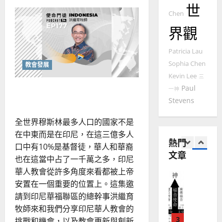
世
國
世
農
瑞
20
代
Chen
華
曆
萍
交
替
7
人
新
界觀
後
宣
年
的
2025-
創
教會發展
教
｜
Patricia Lau
02-
新
門徒培育
經
出
余
20
Sophia Chen
教會發展
版：
如
歷
自
用
Kevin Lee
三
何
閱
｜
力
讀
Paul
從傳統中創新的植堂文化
以
一神
1
吳
委
Stevens
國
身
振
2025-
福
普世宣教
度
忠
音
02-
全世界穆斯林最多人口的國家不是
思
預
福
、
18
工
維
在中東而是在印尼，在這三億多人
音
溫
與
熱門
牧
建
未
口中有10%是基督徒，華人和華裔
淑
養
文章
2
造
及
芳
也在這當中占了一千萬之多，印尼
地
之
華人教會從許多角度來看都被上帝
普世宣教
方
民
2025-
安置在一個重要的位置上。這集邀
神學教育
堂
的
02-
請到印尼華福聯區的總幹事洪繼育
宣
會
定
20
教
牧師來和我們分享印尼華人教會的
？
義
的
3
挑戰和機會，以及教會更新與創新