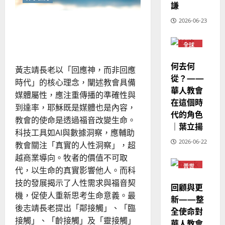
歐
2025-
謙
督
德
的
陽
02-
教
國
農
藝
瑞
2026-06-23
我們該拿「它」怎麼辦？媒
20
術
華
曆
萍
在
體科技的福音反思｜黃志靖
7
人
今
新
全球
日
宣
華人
年
的
2025-
教會
意
教
｜
何去何
02-
黃志靖長老以「回應神，而非回應
義
普世
經
余
宣教
為
20
從？——
時代」的核心理念，闡述教會具備
何？
歷
自
華人教會
媒體屬性，應注重傳播的準確性與
｜
力
在這個時
到達率，耶穌既是媒體也是內容，
吳
代的角色
振
教會的使命是透過福音改變生命。
2025-
｜葉立揚
忠
科技工具如AI與數據洞察，應輔助
02-
、
18
2026-06-22
教會關注「真實的人性洞察」，超
溫
越商業導向。牧者的價值不可取
淑
普世
代，以生命的真實影響他人。而科
芳
宣教
技的發展揭示了人性需求與福音契
回顧與更
機，促使人重新思考生命意義。最
新——整
2025-
後志靖長老提出「鄰接觸」、「臨
02-
全使命對
20
接觸」、「齡接觸」及「靈接觸」
華人教會