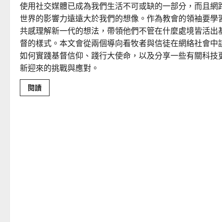
使用社交媒體已成為我們生活不可或缺的一部分，而且網
世界的影響力遠遠大於我們的想像。作為教會的領袖要學
共感理解新一代的想法，帶領他們不管在什麼處境皆活出
督的樣式。本文會從兩個導向看牧者與信徒在網絡社會中
如何實踐基督信仰、踐行大使命，以及分享一些有關科技
新迎來的挑戰與應對。
Read
閱讀
more
about
網
絡
社
會
中
的
宣
教
事
工
與
科
技
更
新
｜
朱