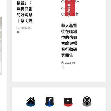
學
福音」：
教
普世宣教
職
育
與神共創
場
向穆斯林傳福音的可行策略
使
的好消息
命
｜黃約瑟
｜蔡明謀
華人基督
2025-02-20
4
2026-06-
徒在職場
18
中的信仰
普世宣教
實踐與福
差傳過來人的佳美見證｜歐
音行動研
陽瑞萍
究報告
2025-02-20
5
2026-01-
19
普世宣教
馬來西亞華人的農曆新年｜
余自力
2025-02-18
6
，
普世宣教
德國華人宣教經歷｜吳振
至