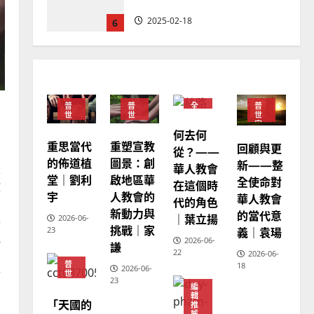
忠、溫淑芳
2025-02-20
7
教會發展
門徒培育
如何以國度思維建造地方堂
會？
普
普
全
普
2024-01-09
1
世
世
球
世
宣
宣
華
宣
何去何
教
教
人
教
教
重思當代
重塑宣教
回顧與更
普世宣教
從？——
會
的佈道植
圖景：創
新——整
福音未及之民的定義、現況
華人教會
普
重
世
堂｜劉利
啟地區華
全使命對
及反思｜葉大銘
在這個時
教
宣
宇
教
人教會的
華人教會
代的角色
韌
2025-02-18
2
新動力與
的當代意
｜葉立揚
2026-06-
參
挑戰｜家
義｜袁瑒
23
地
2026-06-
謙
普世宣教
神學教育
22
2026-06-
宣教的整全使命｜王永信
普
18
2026-06-
實
世
23
宣
2025-02-18
編
教
3
輯
「天國的
推
神
薦