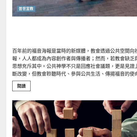
普世宣教
從福音海報到公共神學：
百年前的福音海報是當時的新媒體，教會透過公共空間向
報，人人都成為內容創作者與傳播者；然而，若教會缺乏
思想充斥其中。公共神學不只是回應社會議題，更是見證
斷改變，但教會聆聽時代、參與公共生活、傳揚福音的使
Read
閱讀
more
about
從
福
音
海
報
到
公
共
神
學：