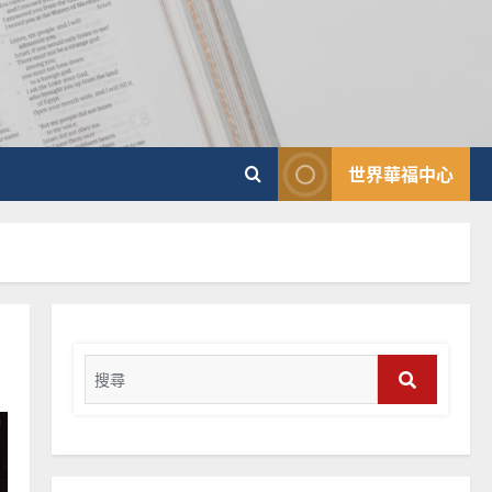
向穆斯林傳福音的可行策略
｜黃約瑟
2025-02-20
4
普世宣教
差傳過來人的佳美見證｜歐
世界華福中心
陽瑞萍
2025-02-20
5
普世宣教
馬來西亞華人的農曆新年｜
余自力
Search
2025-02-18
6
for:
Search
普世宣教
德國華人宣教經歷｜吳振
忠、溫淑芳