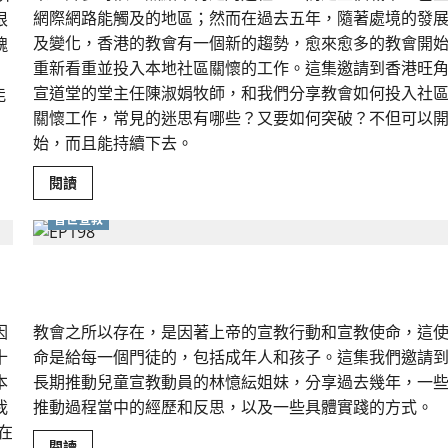
網際網路能觸及的地區；然而在過去五年，隨著處境的發
根
及變化，香港的教會有一個新的趨勢，愈來愈多的教會開
魂
重新看重並投入本地社區關懷的工作。這集邀請到香港旺
宣道堂的堂主任陳淑娟牧師，和我們分享教會如何投入社
能
關懷工作，常見的迷思有哪些？又要如何突破？不但可以
始，而且能持續下去。
Read
閱讀
more
about
普世宣教
無
牆
教
會
「童」心來宣教！當兒童主日學遇上普世宣教
的
生
命
力：
因
教會之所以存在，是因著上帝的宣教行動和宣教使命，這
深
耕
十
命是給每一個門徒的，包括成年人和孩子。這集我們邀請
鄰
里
本
長期推動兒童宣教動員的林憶紜姐妹，分享過去幾年，一
的
我
推動過程當中的經歷和反思，以及一些具體實踐的方式。
社
區
在
服
Read
閱讀
事