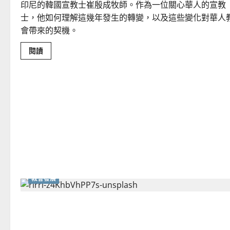
意
印尼的韓國宣教士崔殷成牧師。作為一位關心華人的宣教
義
｜
士，他如何理解這幾年發生的轉變，以及這些變化對華人
袁
會帶來的契機。
瑒
Read
閱讀
more
about
華
人
宣
教
的
再
定
位：
從
「差
出
去」
到
「一
起
教會發展
走」
網絡社會中的宣教事工與科技更新｜朱珩甄