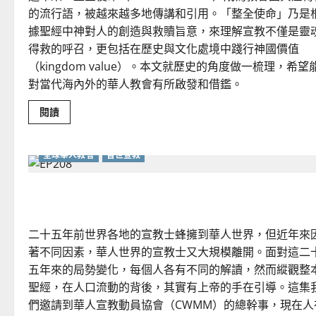
的流行語，被越來越多地傳講和引用。「整全使命」乃是
據聖經中神對人的創造與救贖旨意，來理解宣教不僅是靈
得救的呼召，更包括在歷史與文化處境中踐行神國價值
（kingdom value）。本文就歷史的角度做一梳理，希望
對當代海內外的華人教會有所啟發和借鑑。
Read
閱讀
more
about
回
顧
全球華人教會
普世宣教
與
更
新
華人宣教的再定位：從「差出去」到「一起走」
——
整
全
使
命
二十五年前世界各地的宣教士蜂擁到華人世界，但近年來
對
華
著不同因素，華人世界的宣教士又大規模離開。面對這二
人
五年來的局勢變化，每個人各有不同的解讀，然而縱觀整
教
會
聖經，在人口流動的背後，其實有上帝的手在引導。這集
的
當
們邀請到華人宣教動員協會（CWMM）的總幹事，現在人
代