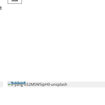
more
about
教
「童」
心
來
宣
教！
當
兒
童
主
日
學
遇
上
普
世
宣
教
普世宣教
全球移民潮中的福音使命——香港移民與散聚宣教
新視界｜譚文鈞