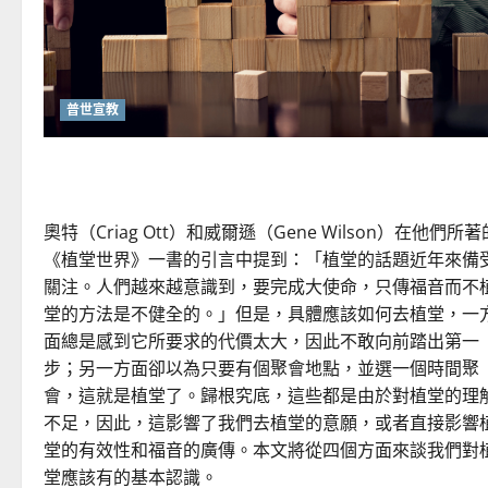
穿
越
時
代
的
使
命
普世宣教
｜
安
平
重思當代的佈道植堂｜劉利宇
奧特（Criag Ott）和威爾遜（Gene Wilson）在他們所著
《植堂世界》一書的引言中提到：「植堂的話題近年來備
關注。人們越來越意識到，要完成大使命，只傳福音而不
堂的方法是不健全的。」但是，具體應該如何去植堂，一
面總是感到它所要求的代價太大，因此不敢向前踏出第一
步；另一方面卻以為只要有個聚會地點，並選一個時間聚
會，這就是植堂了。歸根究底，這些都是由於對植堂的理
不足，因此，這影響了我們去植堂的意願，或者直接影響
堂的有效性和福音的廣傳。本文將從四個方面來談我們對
堂應該有的基本認識。