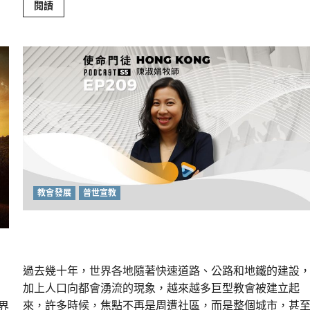
Read
閱讀
more
about
重
塑
宣
教
圖
景：
創
啟
地
區
華
人
教
會
的
新
動
教會發展
普世宣教
力
與
挑
無牆教會的生命力：深耕鄰里的社區服事
戰
｜
袁
家
謙
過去幾十年，世界各地隨著快速道路、公路和地鐵的建設
加上人口向都會湧流的現象，越來越多巨型教會被建立起
來，許多時候，焦點不再是周遭社區，而是整個城市，甚
傳界