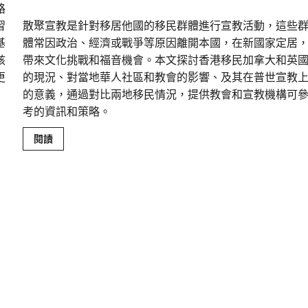
路
習
散聚宣教是針對移居他國的移民群體進行宣教活動，這些
基
體常因政治、經濟或戰爭等原因離開本國，在新國家定居
該
帶來文化挑戰和福音機會。本文探討香港移民加拿大和英
更
的現況、對當地華人社區和教會的影響、及其在普世宣教
的意義，通過對比兩地移民情況，提供教會和宣教機構可
考的資訊和策略。
Read
閱讀
more
about
全
球
移
民
潮
中
的
福
音
使
命
——
香
港
移