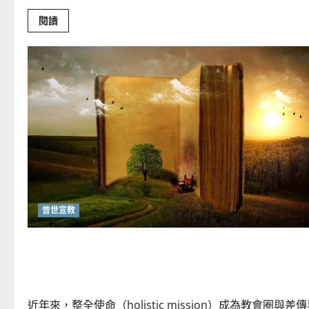
Read
閱讀
more
about
重
思
當
代
的
佈
道
植
堂
｜
劉
利
宇
普世宣教
回顧與更新——整全使命對華人教會的當代意義｜
瑒
近年來，整全使命（holistic mission）成為教會圈與差