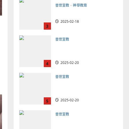
普世宣教
向穆斯林傳福音的可行策略
｜黃約瑟
2025-02-20
4
普世宣教
差傳過來人的佳美見證｜歐
陽瑞萍
2025-02-20
5
普世宣教
馬來西亞華人的農曆新年｜
余自力
2025-02-18
6
普世宣教
德國華人宣教經歷｜吳振