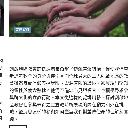
普世宣教
重塑宣教圖景：創啟地區華人教會的新動力與挑戰｜
家謙
的
受
創啟地區教會的快速增長衝擊了傳統差派結構，促使我們
植
新思考教會的身分與使命。而全球最大的華人創啟地區的
方
會雖然身處信仰表達受限、資源有限的環境，卻展現出堅
的靈性與使命熱忱。他們不僅忠心見證福音，也積極尋求
與跨文化的宣教行動。本文從這樣的處境出發，探討創啟
解
區教會在參與未得之民宣教時所展現的內在動力和外在挑
植
戰，並反思這樣的參與如何豐富我們對差傳使命的理解與
植
踐。