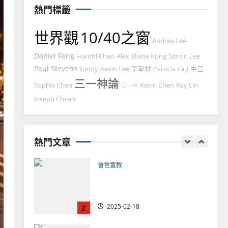
熱門標籤
2025-02-20
7
世界觀
10/40之窗
教會發展
門徒培育
Andrea Lee
如何以國度思維建造地方堂
Daniel Fong
Harold Chan
Alex
Elaine Kung
Simon Lee
會？
Paul Stevens
Jimmy
Kevin Lee
丁聖材
Patricia Lau
中亞
2024-01-09
1
三一神論
Sophia Chen
Kevin Chen
Ray Lin
三一神
普世宣教
Joseph Chean
福音未及之民的定義、現況
及反思｜葉大銘
熱門文章
2025-02-18
2
普世宣教
神學教育
宣教的整全使命｜王永信
2025-02-18
3