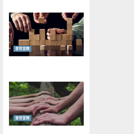
普世宣教
重思當代的佈道植堂｜劉利宇
普世宣教
重塑宣教圖景：創啟地區華人