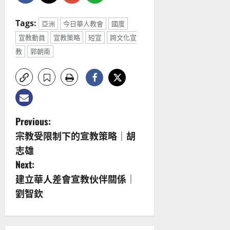
Tags:
亞洲
今日華人教會
國度
宣教動員
宣教策略
短宣
跨文化宣
教
郭朝南
P
Previous:
宗教受限制下的宣教策略｜胡
o
志雄
s
Next:
建立華人差會宣教伙伴關係｜
t
劉智欽
n