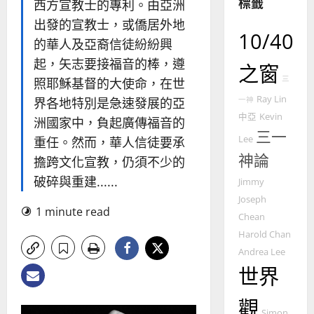
標籤
的
西方宣教士的專利。由亞洲
3
整
出發的宣教士，或僑居外地
普世宣教
全
10/40
的華人及亞裔信徒紛紛興
使
向
起，矢志要接福音的棒，遵
命
穆
之窗
｜
斯
三
照耶穌基督的大使命，在世
4
王
林
Ray Lin
界各地特別是急速發展的亞
一神
永
傳
中亞
Kevin
洲國家中，負起廣傳福音的
普世宣教
信
福
三一
Lee
重任。然而，華人信徒要承
差
音
傳
神論
的
擔跨文化宣教，仍須不少的
2025-
過
可
02-
破碎與重建......
Jimmy
5
來
18
行
Joseph
人
策
1 minute read
普世宣教
Chean
的
略
馬
佳
｜
Harold Chan
來
美
黃
Andrea Lee
西
見
約
世界
6
亞
證
瑟
華
｜
觀
普世宣教
人
歐
Simon