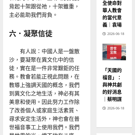
全使命對
20
背起十架跟從祂，十架雖重，
華人教會
主必能助我們背負。
的當代意
義｜袁瑒
六．凝聚信徒
2026-06-18
普世
有人說：中國人是一盤散
宣教
沙，要凝聚在異文化中的信
神學
教育
徒，實在是一件非常艱鉅的任
「天國的
務。教會若能正視此問題，在
福音」：
與神共創
教導上強調天國的概念，我們
的好消息
到異文化之地生活，神必有其
｜蔡明謀
美意和使用。因此努力工作除
2026-06-18
了改善個人或家庭生活素質、
尋求安定生活外，神也會在普
世福音事工上使用我們。我們