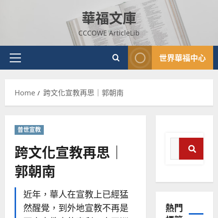
Skip
華福文庫
to
content
CCCOWE ArticleLib
世界華福中心
Primary
Menu
Home
跨文化宣教再思｜郭朝南
普世宣教
Search
跨文化宣教再思｜
for:
郭朝南
Search
普世宣教
神學教育
近年，華人在宣教上已經猛
宣
熱門
然醒覺，到外地宣教不再是
教