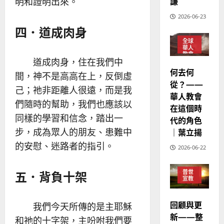
華
謙
明和證明出來。
｜
普世宣教
人
歐
2025-
2026-06-23
德
的
陽
02-
四．道成肉身
國
農
瑞
20
全球
華
曆
萍
華人
7
人
新
教會
道成肉身，住在我們中
宣
年
普世
2025-
何去何
宣教
間，神不是高高在上，反倒虛
教
｜
02-
從？——
經
余
己；祂非距離人很遠，而是我
20
華人教會
歷
自
們隨時的幫助，我們也應該以
在這個時
｜
力
同樣的學習和信念，踏出一
代的角色
吳
振
步，成為眾人的朋友、患難中
｜葉立揚
2025-
忠
02-
的安慰、迷路者的指引。
2026-06-22
、
18
溫
五．背負十架
普世
淑
宣教
芳
回顧與更
我們今天所傳的是主耶穌
2025-
新——整
和祂的十字架，主吩咐我們要
02-