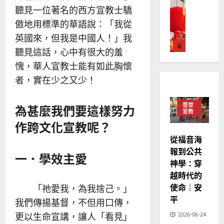
普世宣教
人
歐
2025-
聽見一位著名的西方宣教士驕
德
的
陽
02-
傲地用標準的華語說：「我從
國
農
瑞
20
華
曆
英國來，但我是中國人！」我
萍
7
人
新
聽見這話，心中有很大的羞
宣
年
2025-
愧，華人宣教士能有如此胸懷
教會發展
教
｜
02-
門徒培育
者，實在少之又少！
經
余
20
如
歷
自
何
｜
力
為甚麼我們要這樣努力
普世
以
1
宣教
吳
國
作跨文化宣教呢？
振
2025-
普世宣教
度
忠
02-
從福音海
思
福
、
18
報到公共
一．學效主愛
維
音
溫
神學：穿
建
未
淑
越時代的
2
造
及
芳
使命｜安
地
「祂愛我，為我捨己。」
之
普世宣教
方
平
民
我們傳揚基督，不但用口傳，
2025-
神學教育
堂
的
02-
更以生命宣講，讓人「看見」
2026-06-24
宣
會
定
20