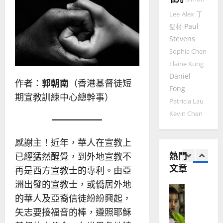
2025-
德
的
陽
02-
Lee
Alex
丁
國
農
瑞
20
Paul
聖材
華
曆
萍
Stevens
7
人
新
宣
年
Sophia Chen
2025-
教會發展
教
｜
Elaine Kung
02-
門徒培育
經
余
20
Daniel
如
作者：
郭朝南
（香港基督徒短
歷
自
Fong
何
｜
力
期宣教訓練中心總幹事）
Patricia Lau
以
1
吳
國
Kevin Chen
振
2025-
普世宣教
度
忠
02-
思
福
、
18
感謝主！近年，華人在宣教上
維
音
溫
熱門
已經猛然醒覺，到外地宣教不
建
未
淑
文章
2
造
及
再是西方宣教士的專利。由亞
芳
地
之
洲出發的宣教士，或僑居外地
普世宣教
方
民
2025-
的華人及亞裔信徒紛紛興起，
神學教育
堂
的
02-
宣
矢志要接福音的棒，遵照耶穌
會
定
20
教