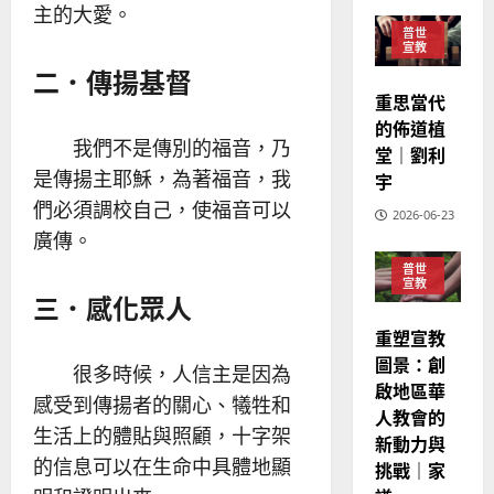
教
主的大愛。
？
義
的
普世
3
、
宣教
整
現
2024-
二．傳揚基督
普世宣教
全
況
01-
重思當代
使
向
09
及
的佈道植
命
穆
反
我們不是傳別的福音，乃
堂｜劉利
｜
斯
思
是傳揚主耶穌，為著福音，我
宇
4
王
林
｜
永
傳
們必須調校自己，使福音可以
葉
2026-06-23
普世宣教
信
福
大
廣傳。
差
音
銘
普世
傳
的
2025-
宣教
三．感化眾人
過
可
02-
2025-
5
來
18
行
02-
重塑宣教
人
策
18
圖景：創
普世宣教
很多時候，人信主是因為
的
略
啟地區華
馬
佳
｜
感受到傳揚者的關心、犧牲和
人教會的
來
美
黃
生活上的體貼與照顧，十字架
新動力與
西
見
約
的信息可以在生命中具體地顯
6
挑戰｜家
亞
證
瑟