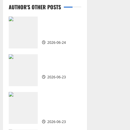
a
AUTHOR'S OTHER POSTS
v
i
從福音海報到公
共神學：穿越時
g
代的使命｜安平
2026-06-24
a
t
重思當代的佈道
植堂｜劉利宇
i
2026-06-23
o
重塑宣教圖景：
n
創啟地區華人教
會的新動力與挑
戰｜家謙
2026-06-23