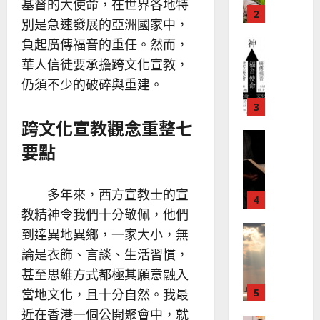
？
義
基督的大使命，在世界各地特
的
3
、
別是急速發展的亞洲國家中，
整
現
2024-
負起廣傳福音的重任。然而，
普世宣教
全
況
01-
使
向
華人信徒要承擔跨文化宣教，
09
及
命
穆
反
仍須不少的破碎與重建。
｜
斯
思
4
王
林
｜
跨文化宣教觀念重整七
永
傳
葉
普世宣教
信
福
大
要點
差
音
銘
傳
的
2025-
過
可
02-
多年來，西方宣教士的宣
2025-
5
來
18
行
02-
教精神令我們十分敬佩，他們
人
策
18
普世宣教
的
到達異地異鄉，一家大小，無
略
馬
佳
｜
論是衣飾、言談、生活習慣，
來
美
黃
甚至思維方式都極其願意融入
西
見
約
當地文化，且十分自然。我最
6
亞
證
瑟
華
｜
近在香港一個公開聚會中，就