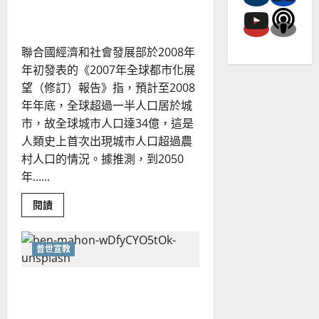
四
蔡恩惠
重
使
命
｜
聯合國經濟和社會發展部於2008年
潘
仁
年初發表的《2007年全球都市化展
智
望（修訂）報告》指，預計至2008
年年底，全球超過一半人口居於城
市，故全球城市人口達34億，這是
人類史上首次出現城市人口超過農
村人口的情況。據推測，到2050
年......
Read
閱讀
more
about
隱
藏
普世宣教
在
城
市
中
向歐洲華人餐飲業者分享信
的
福
仰｜洪祥平
音