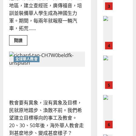
、
昌
整
地區，建立查經班，廣傳福音，培
現
2024-
普世宣教
全
訓並裝備華人學生成為神國生力
況
01-
使
向
09
及
軍。期間，每兩年就報廢一輛汽
命
穆
反
車，拓荒......
｜
斯
思
4
王
林
｜
Read
閱讀
more
永
傳
葉
about
普世宣教
信
福
北
大
美
差
音
全球華人教會
銘
華
傳
的
人
2025-
留
過
可
02-
學
北美華人教會的前瞻與中國
2025-
5
來
生
18
行
02-
事
宣教｜唐侃
人
策
18
工
普世宣教
——
的
略
贏
馬
佳
｜
得
教會要有異象，沒有異象及目標，
今
來
美
黃
日
民就原地踏步、渙散不前。我們希
西
見
約
的
學
6
望建立目標導向的事工及教會。
亞
證
瑟
生，
華
｜
20、30、50年後，海外華人教會走
改
變
普世宣教
人
歐
到甚麼地步、變成甚麼樣子？
2025-
明