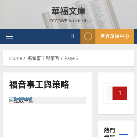
Skip
華福文庫
to
content
CCCOWE ArticleLib
世界華福中心
Primary
Menu
Home
福音事工與策略
Page 3
福音事工與策略
Search
普世宣教
for:
Search
普世宣教
神學教育
向信奉道教者傳福音｜陳摩
宣
西
教
熱門
的
3