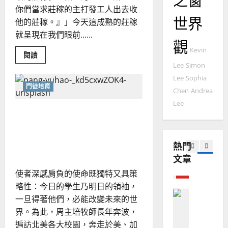
之窗
國
農
瑞
你們當求莊稼的主打發工人出去收
20
華
曆
世界
萍
他的莊稼。』」今天這成熟的莊稼
7
人
新
就呈現在我們眼前......
宣
年
觀
2025-
教會發展
教
Kevin
｜
02-
Read
閱讀
門徒培育
more
經
余
20
Lee
Simon
about
如
歷
自
中
Lee
Sophia
何
國
｜
力
門徒培育
福
Chen
Andrea
以
1
吳
音
國
工
Lee
振
2025-
作
北美華人留學生事工——贏
普世宣教
度
忠
分
02-
享
得今日的學生，改變明日的
思
福
、
18
——
維
音
馬
溫
世界｜周大衛
熱門
來
建
未
淑
西
文章
2
造
及
亞
芳
沙
地
之
使者深感肩負的使命既獨特又具策
巴
普世宣教
方
衛
民
略性：今日的學生乃明日的領袖，
2025-
理
神學教育
堂
的
公
02-
一旦得著他們，必能改變未來的世
宣
會
會
定
20
界。為此，周主培牧師長年奔波，
｜
教
？
義
張
遍訪北美各大校園，奔走於美、加
的
利
3