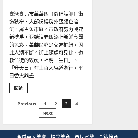
分
享
信
臺灣臺北市萬華區（俗稱艋舺）街
仰
｜
道狹窄，大部份樓房外觀顏色暗
洪
祥
沉，屬古舊市區。市政府努力興建
平
新樓房，要給這老區添上新鮮亮麗
的色彩。萬華區亦是交通樞紐，因
此人潮不斷。街上隨處可見佛、道
教信徒的敬虔，神明「生日」、
「升天日」有上百人繞道遊行，平
日香火鼎盛......
Read
閱讀
more
about
在
文
Previous
1
2
3
4
萬
華
Next
流
章
浪、
幫
派、
分
上
癮
全球華人教會
神學教育
普世宣教
門徒培育