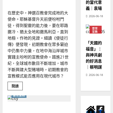
的當代意
概
覽
義｜袁瑒
｜
在歷史中，神選召教會完成祂的大
陳
2026-06-18
佩
使命。耶穌基督升天前便吩咐門
儀
整
徒，得到聖靈的能力後，要在耶路
理
普世
撒冷、猶太全地和撒馬利亞，直到
宣教
神學
地極，作祂的見證。細讀《使徒行
教育
「天國的
傳》便發現，初期教會在眾多窘迫
福音」：
中仍集中力量，在地中海沿岸城市
與神共創
實踐主吩咐的宣教使命。踏進21世
的好消息
紀，全球城市數目不斷增加，城市
｜蔡明謀
不斷興建大型賭場時，初期教會的
2026-06-18
宣教模式能否應用在現代城市？
Read
閱讀
more
about
普世宣教
賭
城
宣
教
隱藏在城市中的福音需要｜
的