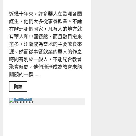
需
要
｜
近幾十年來，許多華人在歐洲各國
蔡
恩
謀生，他們大多從事餐飲業。不論
惠
在歐洲哪個國家，凡有人的地方就
有華人和中國餐館，而且數目愈來
愈多，逐漸成為當地的主要飲食來
源。然而從事餐飲業的華人的作息
時間有別於一般人，不能配合教會
聚會時間，他們漸漸成為教會未能
關顧的一群......
Read
閱讀
more
about
普世宣教
向
歐
洲
華
在萬華流浪、幫派、上癮的
人
餐
朋友──向流動的窮人分享
飲
業
信仰｜吳得力
者