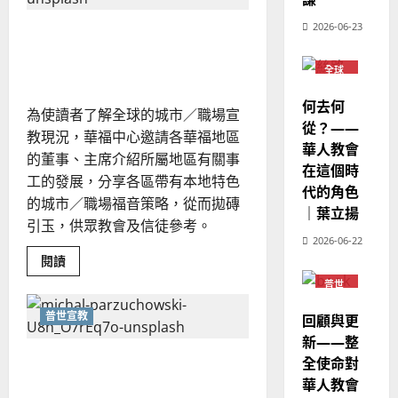
歐
2025-
英
德
的
國
陽
02-
2026-06-23
豪
全球城市／職場事工概覽｜
國
農
瑞
20
城
華
｜
曆
陳佩儀整理
萍
何
7
全球
人
新
錦
華人
洪、
宣
教會
年
2025-
張
何去何
教
為使讀者了解全球的城市／職場宣
普世
｜
美
02-
宣教
從？——
婷
經
余
教現況，華福中心邀請各華福地區
20
華人教會
歷
自
的董事、主席介紹所屬地區有關事
在這個時
｜
力
工的發展，分享各區帶有本地特色
代的角色
吳
的城市／職場福音策略，從而拋磚
振
｜葉立揚
2025-
引玉，供眾教會及信徒參考。
忠
02-
2026-06-22
、
18
Read
閱讀
溫
more
about
普世
淑
全
宣教
芳
球
普世宣教
回顧與更
城
市
新——整
／
2025-
職
賭城宣教的四重使命｜潘仁
全使命對
02-
場
華人教會
事
智
20
工