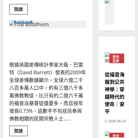
德
的
日
陽
02-
的
國
農
Read
瑞
閱讀
20
世
more
華
界
曆
萍
about
｜
7
普世宣教
人
北
新
周
美
大
宣
年
華
2025-
衛
教會發展
人
教
｜
向佛教教徒傳福音經驗淺談
02-
教
門徒培育
經
余
20
會
｜李傳頌
如
的
歷
自
前
何
｜
力
瞻
普世
以
與
1
宣教
吳
根據英國差傳統計學家大衛．巴雷
中
國
振
國
2025-
特（David Barrett）發表的2009年
普世宣教
宣
度
從福音海
忠
02-
教
全球差傳數據顯示，全球六億二千
思
福
報到公共
｜
、
18
唐
八百多萬人口中，約有三億八千多
維
音
神學：穿
溫
侃
建
未
萬佛教教徒，比只有約二億六千萬
淑
越時代的
2
造
及
芳
的福音派基督徒還要多，而且按年
使命｜安
地
之
增長0.73%，這數字不包括信奉與
平
普世宣教
方
民
2025-
佛教相關的民間宗教人士......
神學教育
堂
2026-06-24
的
02-
宣
會
定
20
Read
閱讀
教
more
？
義
普世