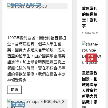
about
的
3
宣教
、
教會發展
普世宣教
向
整
佛
重思當代
現
2024-
教
普世宣教
全
況
的佈道植
01-
教
植堂於英國豪城｜何錦洪、
徒
使
向
09
及
堂｜劉利
傳
張美婷
命
穆
反
福
宇
音
｜
斯
思
經
4
2026-06-23
王
林
驗
｜
1997年搬到豪城，開始傳福音和植
淺
永
傳
葉
談
普世宣教
堂。當時這裡有一個華人學生團
信
福
｜
大
李
差
契，團員大多是來自新加坡、馬來
音
銘
傳
傳
頌
的
西亞的留學生，由於團契聚會用英
2025-
普世
宣教
過
可
02-
語進行，加上聚會時間是週五晚上
2025-
5
來
18
行
02-
餐館忙碌的時間，實在不適合操粵
人
策
18
重塑宣教
語的餐飲業華僑。我們在禱告中從
普世宣教
的
略
圖景：創
神領受異象......
馬
佳
｜
啟地區華
來
美
黃
Read
閱讀
人教會的
西
見
約
more
新動力與
about
6
亞
證
瑟
植
挑戰｜家
華
｜
堂
普世宣教
普世宣教
於
人
謙