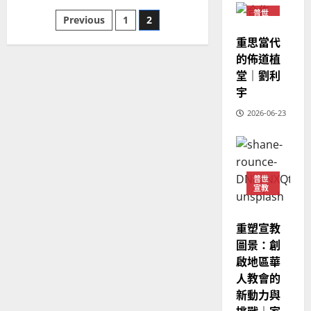
about
堂
的
02-
猶
普世
文
宣
會
定
Previous
1
2
宣
20
宣教
教
的
？
義
重思當代
神
章
的
3
、
學
的佈道植
思
整
現
2024-
考
分
堂｜劉利
普世宣教
全
｜
況
01-
宇
鄭
使
向
09
及
佑
頁
命
穆
生
反
2026-06-23
｜
斯
思
4
王
林
｜
永
傳
葉
普世宣教
信
福
大
普世
差
音
銘
宣教
傳
的
2025-
過
可
02-
2025-
重塑宣教
5
來
18
行
02-
圖景：創
人
策
18
普世宣教
啟地區華
的
略
馬
佳
人教會的
｜
來
美
黃
新動力與
西
見
約