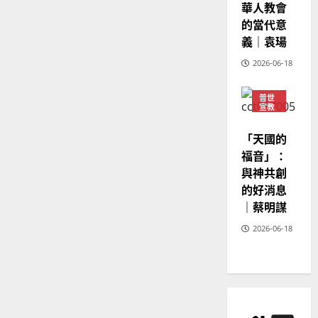
2025-
華人教會
02-
的當代意
20
義｜袁瑒
2026-06-18
普世
宣教
神學
教育
「天國的
福音」：
與神共創
的好消息
｜蔡明謀
2026-06-18