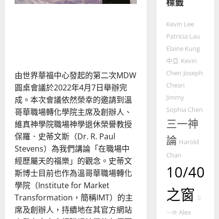
標籤
教
在職場中經歷屬天的福樂
的
3
Kevin Lee
（MDW圓桌會議）｜會議部
整
Patricia Lau
普世宣教
全
整理
Elaine Kung
使
向
中亞
Kevin
命
穆
｜
斯
Chen
Joseph
由世界華福中心發起的第二次MDW
4
王
林
Chean
圓桌會議於2022年4月7日舉辦完
永
傳
Jimmy
成。本次會議依然榮幸的邀請到溫
普世宣教
信
福
Sophia Chen
哥華職場轉化學院主席及創辦人、
差
音
三一神
維真神學院職場神學退休榮譽教授
傳
的
2025-
保羅．史蒂文斯（Dr. R. Paul
過
論
可
02-
Harold
5
來
Stevens）為我們講論「在職場中
18
行
Chan
人
策
經歷屬天的福樂」的觀念。史蒂文
10/40
普世宣教
的
略
斯博士目前也作為溫哥華職場轉化
馬
佳
｜
學院（Institute for Market
之窗
來
美
黃
Transformation，簡稱IMT）的主
三
西
見
約
席及創辦人，持續地在其官方網站
6
亞
證
Alex
瑟
一神