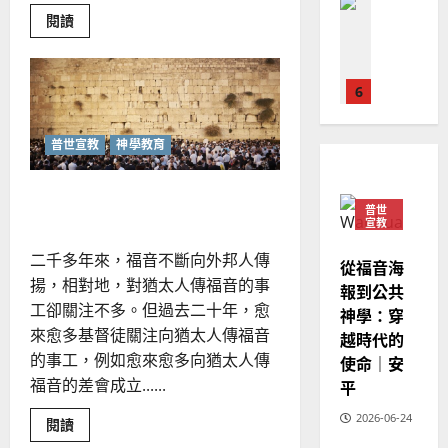
亞
證
瑟
Read
華
閱讀
｜
more
普世宣教
人
歐
about
2025-
世
德
的
陽
02-
界
國
農
瑞
觀
20
的
華
曆
萍
博
7
人
新
弈，
牧
普世宣教
神學教育
宣
年
2025-
養
教會發展
教
新
｜
02-
門徒培育
世
猶宣的神學思考｜鄭佑生
經
余
20
代
如
普世
的
歷
自
宣教
挑
何
｜
力
戰
以
1
與
二千多年來，福音不斷向外邦人傳
吳
從福音海
契
國
振
揚，相對地，對猶太人傳福音的事
機
報到公共
2025-
普世宣教
度
忠
工卻關注不多。但過去二十年，愈
02-
神學：穿
思
福
、
18
來愈多基督徒關注向猶太人傳福音
越時代的
維
音
溫
的事工，例如愈來愈多向猶太人傳
使命｜安
建
未
淑
福音的差會成立......
平
2
造
及
芳
地
之
2026-06-24
Read
閱讀
普世宣教
方
民
more
2025-
神學教育