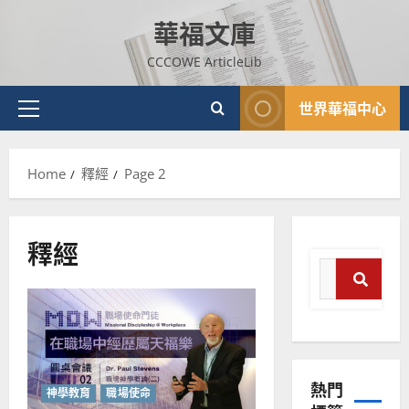
Skip
華福文庫
to
content
CCCOWE ArticleLib
世界華福中心
Primary
Menu
Home
釋經
Page 2
釋經
Search
for:
Search
普世宣教
神學教育
熱門
神學教育
職場使命
宣