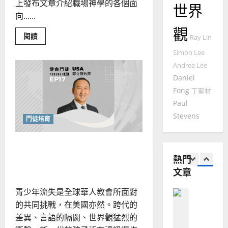
上發布文章介紹職場神學的各個面
華
｜
世界
普世宣教
人
向......
歐
2025-
德
的
陽
觀
02-
Read
國
閱讀
農
瑞
Ray Lin
20
more
華
曆
萍
about
Simon Lee
在
7
人
新
職
Andrea Lee
宣
年
場
2025-
Daniel
中
教會發展
教
｜
02-
經
門徒培育
Fong
丁聖材
經
歷
余
20
屬
如
歷
Paul
自
天
何
的
｜
力
Stevens
門徒培育
福
以
1
吳
樂
國
（MDW
振
2025-
圓
世界觀的博弈，牧養新世代
普世宣教
度
忠
桌
02-
思
會
福
熱門
的挑戰與契機
、
18
議）
維
音
文章
溫
｜
會
建
未
淑
議
2
造
及
青少年流失是全球華人教會所面對
部
芳
整
地
之
的共同挑戰，在美國亦然。跨代的
理
普世宣教
方
民
差異、言語的隔閡、世界觀猛烈的
2025-
神學教育
堂
的
02-