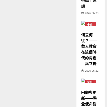
挑戰｜家
6
亞
證
瑟
謙
華
｜
普世宣教
人
2026-06-23
歐
2025-
德
的
陽
02-
國
農
瑞
20
全球
華人
華
曆
萍
教會
7
人
何去何
新
普世
宣
宣教
年
從？——
2025-
教
｜
華人教會
02-
經
余
20
在這個時
歷
自
代的角色
｜
力
｜葉立揚
吳
振
2026-06-22
2025-
忠
02-
、
18
普世
宣教
溫
回顧與更
淑
芳
新——整
全使命對