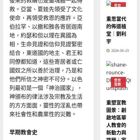
後來的救贖也是靈魂體一起得
教
？
義
普世
救。亞當、夏娃先領受了文化
的
3
宣教
、
整
使命，再領受救恩的應許。亞
重思當代
現
2024-
普世宣教
全
況
的佈道植
01-
伯拉罕、以撒和雅各寄居迦南
使
向
09
及
堂｜劉利
地，約瑟和但以理在異國為
命
穆
反
宇
相，生命見證和信仰見證緊密
｜
斯
思
4
王
2026-06-23
林
結合，東道國的地主、君王和
｜
永
傳
葉
同僚都知道，這些寄居者或亡
普世宣教
信
福
大
國奴之所以善於治理，乃是和
差
音
銘
傳
他們所信之神密不可分。以色
的
2025-
普世
宣教
過
可
02-
列最初是一個「神治國家」，
2025-
5
來
18
行
02-
神頒布的律法涉及宗教及生活
人
策
18
重塑宣教
普世宣教
的方方面面，靈性的淫亂也帶
的
略
圖景：創
馬
佳
｜
來社會性和農業性的災難。
啟地區華
來
美
黃
人教會的
西
見
約
早期教會史
新動力與
6
亞
證
瑟
挑戰｜家