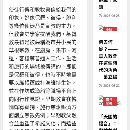
華
｜
普世宣教
人
謙
歐
2025-
使徒行傳和教牧書信給我們的
德
的
陽
02-
2026-06-23
印象，好像保羅、彼得、腓利
國
農
瑞
20
華
曆
等幾位使徒乃是宣教的主力，
萍
7
全球
人
新
但教會史學家提醒我們，基督
華人
宣
年
教會
2025-
何去何
教最初是被蔑稱為市井小民的
教
普世
｜
02-
宣教
從？——
草根宗教，在廚房、集市、河
經
余
20
華人教會
歷
自
邊、客棧等普通人工作、生活
在這個時
｜
力
和旅行的場域被傳講的。即便
代的角色
吳
是保羅和彼得，也時不時地需
振
｜葉立揚
2025-
忠
要以織帳篷或打漁維持生計，
02-
2026-06-22
、
18
並在作坊或漁船等職場平台上
溫
向同行作見證。早期教會在憐
普世
淑
宣教
恤鰥寡孤獨、施行慈惠賑濟方
芳
神學
教育
面創立無數先例；早期教父融
「天國的
2025-
合並重塑了希羅文化；而這些
福音」：
02-