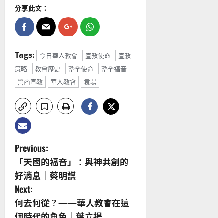
分享此文：
Tags:
今日華人教會
宣教使命
宣教
策略
教會歷史
整全使命
整全福音
營商宣教
華人教會
袁瑒
P
Previous:
「天國的福音」：與神共創的
o
好消息｜蔡明謀
s
Next:
何去何從？——華人教會在這
t
個時代的角色｜葉立揚