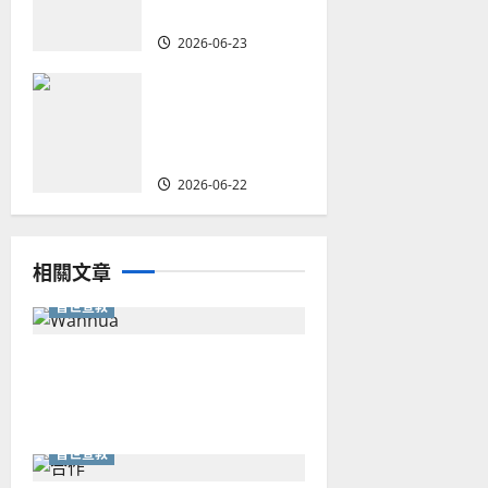
戰｜家謙
2026-06-23
何去何從？——
華人教會在這個
時代的角色｜葉
立揚
2026-06-22
相關文章
普世宣教
從福音海報到公共神學：穿越
時代的使命｜安平
普世宣教