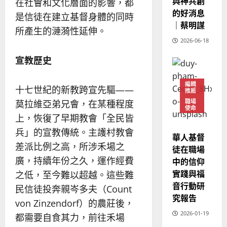
與神共創
在社會和文化層面的影響，都
20
的好消息
是信徒在建立基督身體的同時
｜蔡明謀
所產生的漣漪性延伸。
2026-06-18
宣教歷史
編輯
十七世紀的新教跨宣先驅——
推薦
職場
莫拉維亞弟兄會，在某種程度
使命
上，恢復了早期教會「全民皆
兵」的宣教傳統。主護村教會
華人基督
差派比例之高，所涉禾場之
徒在職場
廣，持續年份之久，運作經費
中的信仰
實踐與福
之低，至今難以超越。這些難
音行動研
民信徒投奔親岑多夫（Count
究報告
von Zinzendorf）的農莊後，
2026-01-19
都需要自食其力，前往禾場