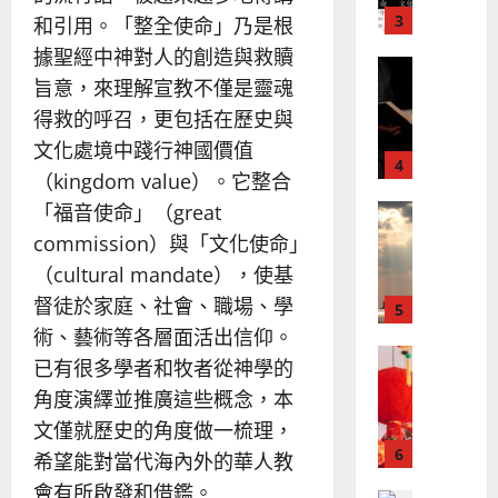
？
義
的
3
和引用。「整全使命」乃是根
、
整
現
2024-
據聖經中神對人的創造與救贖
普世宣教
全
況
01-
旨意，來理解宣教不僅是靈魂
使
向
09
及
得救的呼召，更包括在歷史與
命
穆
反
｜
斯
思
文化處境中踐行神國價值
4
王
林
｜
（kingdom value）。它整合
永
傳
葉
「福音使命」（great
普世宣教
信
福
大
差
音
commission）與「文化使命」
銘
傳
的
2025-
（cultural mandate），使基
過
可
02-
2025-
督徒於家庭、社會、職場、學
5
來
18
行
02-
術、藝術等各層面活出信仰。
人
策
18
普世宣教
的
略
已有很多學者和牧者從神學的
馬
佳
｜
角度演繹並推廣這些概念，本
來
美
黃
文僅就歷史的角度做一梳理，
西
見
約
6
亞
證
希望能對當代海內外的華人教
瑟
華
｜
會有所啟發和借鑑。