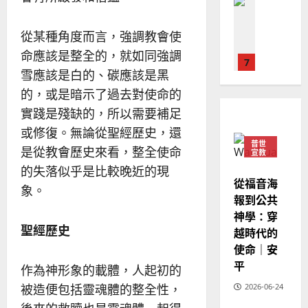
普世宣教
人
歐
2025-
德
的
陽
02-
國
農
從某種角度而言，強調教會使
瑞
20
華
曆
萍
命應該是整全的，就如同強調
7
人
新
雪應該是白的、碳應該是黑
宣
年
2025-
教會發展
的，或是暗示了過去對使命的
教
｜
02-
門徒培育
經
余
實踐是殘缺的，所以需要補足
20
如
歷
自
或修復。無論從聖經歷史，還
何
｜
力
普世
是從教會歷史來看，整全使命
以
1
宣教
吳
國
振
的失落似乎是比較晚近的現
2025-
普世宣教
度
從福音海
忠
02-
象。
思
福
報到公共
、
18
維
音
神學：穿
溫
建
未
聖經歷史
淑
越時代的
2
造
及
芳
使命｜安
地
之
平
作為神形象的載體，人起初的
普世宣教
方
民
2025-
神學教育
堂
的
被造便包括靈魂體的整全性，
2026-06-24
02-
宣
會
定
20