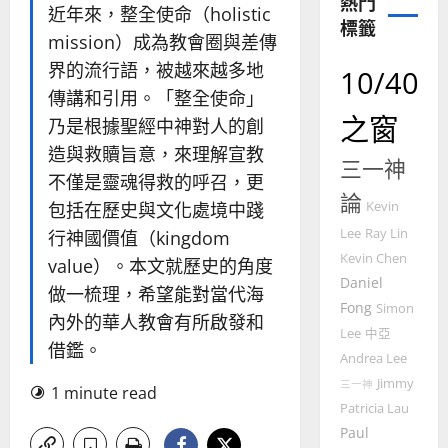
熱門
的
3
近年來，整全使命（holistic
標籤
整
mission）成為教會圈與差傳
普世宣教
全
界的流行語，被越來越多地
使
向
10/40
命
穆
傳講和引用。「整全使命」
｜
斯
之窗
乃是根據聖經中神對人的創
4
王
林
造與救贖旨意，來理解宣教
永
傳
三一神
普世宣教
信
不僅是靈魂得救的呼召，更
福
論
差
音
包括在歷史與文化處境中踐
Kevin
傳
的
2025-
Lee
Ray Lin
行神國價值（kingdom
過
可
02-
Kevin Chen
value）。本文就歷史的角度
5
來
18
行
Daniel
人
策
做一梳理，希望能對當代海
普世宣教
Fong
Simon
的
略
內外的華人教會有所啟發和
馬
佳
｜
Lee
中亞
借鑑。
來
美
黃
Andrea Lee
西
見
約
Jimmy
三一神
1 minute read
6
亞
證
瑟
Patricia Lau
華
｜
Paul
普世宣教
人
歐
2025-