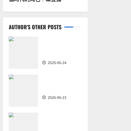
n
a
AUTHOR'S OTHER POSTS
v
i
從福音海報到公
共神學：穿越時
g
代的使命｜安平
2026-06-24
a
t
重思當代的佈道
植堂｜劉利宇
i
2026-06-23
o
重塑宣教圖景：
n
創啟地區華人教
會的新動力與挑