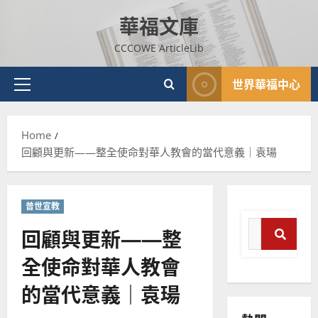
Skip
華福文庫
to
content
CCCOWE ArticleLib
世界華福中心
Primary
Menu
Home
回顧與更新——整全使命對華人教會的當代意義｜袁瑒
普世宣教
Search
回顧與更新——整
for:
全使命對華人教會
普世宣教
Search
神學教育
的當代意義｜袁瑒
宣
教