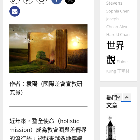
Stevens
德
的
陽
02-
國
農
Sophia Chen
瑞
20
華
曆
萍
Joseph
7
人
新
Chean
Alex
宣
年
2025-
Harold Chan
教會發展
教
｜
02-
世界
門徒培育
經
余
20
如
歷
自
觀
何
｜
力
Elaine
以
1
吳
國
Kung
丁聖材
振
2025-
普世宣教
度
忠
02-
作者：
袁瑒
（國際差會宣教研
思
福
、
18
維
究員）
音
溫
熱門
建
未
淑
文章
2
造
及
芳
地
之
普世宣教
方
民
近年來，整全使命（holistic
2025-
神學教育
堂
的
02-
mission）成為教會圈與差傳界
宣
會
定
20
的流行語，被越來越多地傳講
教