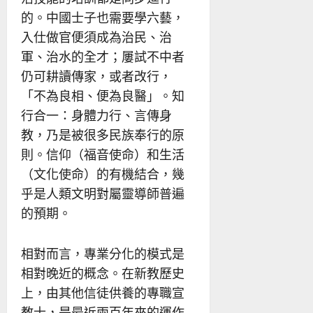
的。中國士子也需要學六藝，
入仕做官便須成為治民、治
軍、治水的全才；屢試不中者
仍可耕讀傳家，或者改行，
「不為良相、便為良醫」。知
行合一：身體力行、言傳身
教，乃是被很多民族奉行的原
則。信仰（福音使命）和生活
（文化使命）的有機結合，幾
乎是人類文明對屬靈導師普遍
的預期。
相對而言，專業分化的模式是
相對晚近的概念。在新教歷史
上，由其他信徒供養的專職宣
教士，是最近兩百年來的運作