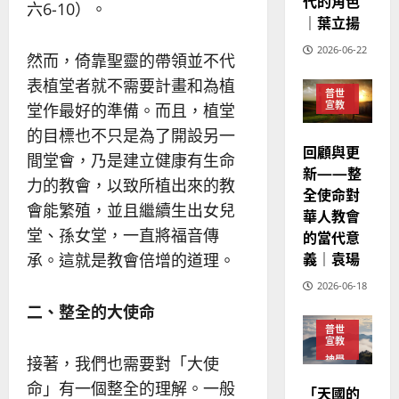
歐
代的角色
2025-
六6-10）。
德
的
陽
｜葉立揚
02-
國
農
瑞
20
2026-06-22
華
曆
萍
然而，倚靠聖靈的帶領並不代
7
人
新
表植堂者就不需要計畫和為植
宣
年
普世
2025-
宣教
堂作最好的準備。而且，植堂
教
｜
02-
經
的目標也不只是為了開設另一
余
20
回顧與更
歷
自
間堂會，乃是建立健康有生命
｜
新——整
力
力的教會，以致所植出來的教
吳
全使命對
會能繁殖，並且繼續生出女兒
振
華人教會
2025-
忠
堂、孫女堂，一直將福音傳
02-
的當代意
、
18
義｜袁瑒
承。這就是教會倍增的道理。
溫
2026-06-18
淑
芳
二、整全的大使命
普世
宣教
2025-
接著，我們也需要對「大使
神學
02-
教育
命」有一個整全的理解。一般
20
「天國的