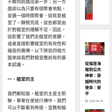
德
不敢向前踏出第一步；另一方
的
陽
02-
國
農
瑞
20
面卻以為只要有個聚會地點，
華
曆
萍
並選一個時間聚會，這就是植
7
人
新
堂了。歸根究底，這些都是由
宣
年
2025-
教會發展
教
｜
於對植堂的理解不足，因此，
02-
門徒培育
經
余
20
這影響了我們去植堂的意願，
如
歷
自
或者直接影響植堂的有效性和
何
｜
力
普世
以
1
福音的廣傳。以下將從四個方
宣教
吳
國
振
面來談我們對植堂應該有的基
2025-
普世宣教
度
忠
02-
從福音海
本認識。
思
福
、
18
報到公共
維
音
溫
神學：穿
建
未
淑
一、植堂的主
越時代的
2
造
及
芳
使命｜安
地
之
普世宣教
方
平
我們都知道，植堂的主是主耶
民
2025-
神學教育
堂
的
穌。單單在使徒行傳中，我們
02-
2026-06-24
宣
會
定
20
可以不斷看到佈道、宣教和植
教
？
義