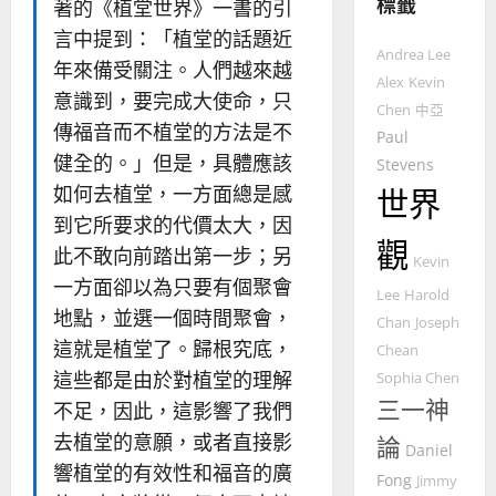
標籤
整
著的《植堂世界》一書的引
普世宣教
全
言中提到：「植堂的話題近
使
向
Andrea Lee
年來備受關注。人們越來越
命
穆
Alex
Kevin
意識到，要完成大使命，只
｜
斯
Chen
中亞
4
王
林
傳福音而不植堂的方法是不
Paul
永
傳
健全的。」但是，具體應該
Stevens
普世宣教
信
福
如何去植堂，一方面總是感
世界
差
音
傳
的
到它所要求的代價太大，因
2025-
觀
過
可
02-
此不敢向前踏出第一步；另
Kevin
5
來
18
行
一方面卻以為只要有個聚會
人
策
Lee
Harold
普世宣教
地點，並選一個時間聚會，
的
略
Chan
Joseph
馬
佳
｜
這就是植堂了。歸根究底，
Chean
來
美
黃
這些都是由於對植堂的理解
Sophia Chen
西
見
約
三一神
不足，因此，這影響了我們
6
亞
證
瑟
華
｜
去植堂的意願，或者直接影
論
Daniel
普世宣教
人
歐
響植堂的有效性和福音的廣
2025-
Fong
Jimmy
德
的
陽
02-