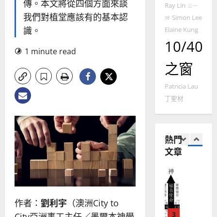
傳。本文將從四個方面來談
國
農
Ray Lin
瑞
三一
20
華
我們對植堂應該有的基本認
曆
萍
Simon Lee
神
7
人
新
識。
Elaine Kung
宣
年
2025-
10/40
教會發展
教
｜
1 minute read
02-
門徒培育
經
余
20
之窗
如
歷
自
何
｜
力
Patricia Lau
以
1
吳
國
丁聖材
振
2025-
普世宣教
度
忠
02-
思
福
、
18
維
音
溫
熱門
建
未
淑
文章
2
造
及
芳
地
之
普世宣教
方
民
2025-
神學教育
堂
的
02-
宣
會
定
20
作者：
劉利宇
（澳洲City to
教
？
義
的
3
City亞洲事工主任／墨爾本神學