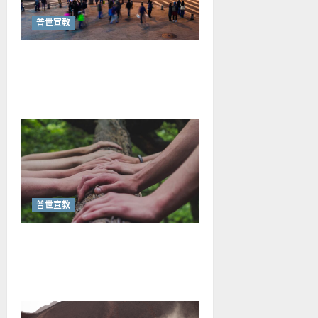
普世宣教
從福音海報到公共神學：穿越
時代的使命｜安平
普世宣教
重塑宣教圖景：創啟地區華人
教會的新動力與挑戰｜家謙