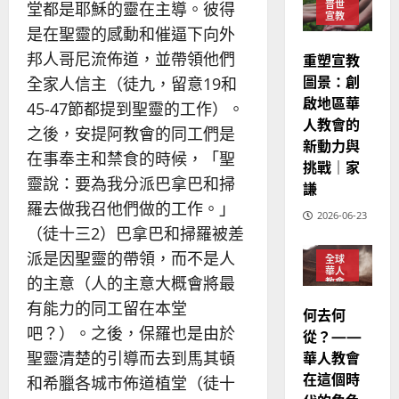
的
普世
堂都是耶穌的靈在主導。彼得
3
、
宣教
整
現
是在聖靈的感動和催逼下向外
2024-
普世宣教
全
況
01-
邦人哥尼流佈道，並帶領他們
重塑宣教
使
向
09
及
圖景：創
全家人信主（徒九，留意19和
命
穆
反
啟地區華
｜
斯
45-47節都提到聖靈的工作）。
思
人教會的
4
王
林
｜
之後，安提阿教會的同工們是
永
新動力與
傳
葉
在事奉主和禁食的時候，「聖
普世宣教
信
福
挑戰｜家
大
靈說：要為我分派巴拿巴和掃
差
音
謙
銘
傳
的
羅去做我召他們做的工作。」
2025-
2026-06-23
過
可
02-
2025-
（徒十三2）巴拿巴和掃羅被差
5
來
18
行
02-
派是因聖靈的帶領，而不是人
人
全球
策
18
華人
普世宣教
的
的主意（人的主意大概會將最
略
教會
馬
佳
｜
普世
有能力的同工留在本堂
何去何
宣教
來
美
黃
吧？）。之後，保羅也是由於
從？——
西
見
約
6
華人教會
聖靈清楚的引導而去到馬其頓
亞
證
瑟
華
在這個時
｜
和希臘各城市佈道植堂（徒十
普世宣教
人