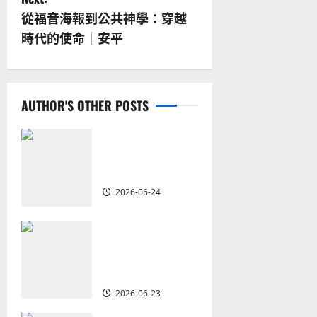
s
從福音海報到公共神學：穿越
t
時代的使命｜安平
n
a
AUTHOR'S OTHER POSTS
v
i
從福音海報到公
共神學：穿越時
g
代的使命｜安平
2026-06-24
a
重塑宣教圖景：
t
創啟地區華人教
會的新動力與挑
i
戰｜家謙
o
2026-06-23