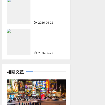
何去何從？——
n
華人教會在這個
時代的角色｜葉
立揚
2026-06-22
回顧與更新——
整全使命對華人
教會的當代意義
｜袁瑒
2026-06-22
相關文章