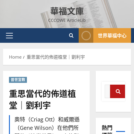
Skip
華福文庫
to
content
CCCOWE ArticleLib
世界華福中心
Primary
Menu
Home
重思當代的佈道植堂｜劉利宇
普世宣教
Search
重思當代的佈道植
for:
堂｜劉利宇
普世宣教
Sear
神學教育
宣
奧特（Criag Ott）和威爾遜
教
熱門
（Gene Wilson）在他們所
的
3