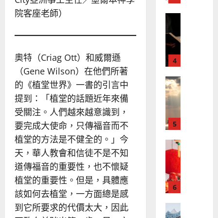
、
整
現
2024-
院客座老師）
普世宣教
全
況
01-
使
向
09
及
命
穆
反
｜
斯
思
奧特（Criag Ott）和威爾遜
4
王
林
｜
（Gene Wilson）在他們所著
永
傳
葉
普世宣教
信
福
的《植堂世界》一書的引言中
大
差
音
銘
提到：「植堂的話題近年來備
傳
的
2025-
受關注。人們越來越意識到，
過
可
02-
2025-
5
要完成大使命，只傳福音而不
來
18
行
02-
人
策
植堂的方法是不健全的。」今
18
普世宣教
的
略
天，華人教會和信徒不是不知
馬
佳
｜
道傳福音的重要性，也不懷疑
來
美
黃
西
見
植堂的重要性。但是，具體應
約
6
亞
證
瑟
該如何去植堂，一方面總是感
華
｜
到它所要求的代價太大，因此
普世宣教
人
歐
2025-