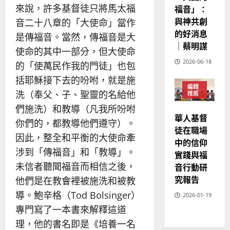
來說，許多基督徒只將馬太福
福音」：
與神共創
音二十八章的「大使命」當作
的好消息
是傳福音。當然，傳福音是大
｜蔡明謀
使命的其中一部分，但大使命
2026-06-18
的「使萬民作我的門徒」也包
括耶穌接下去的吩咐，就是施
編輯
洗（奉父、子、聖靈的名給他
推薦
職場
們施洗）和教導（凡我所吩咐
使命
華人基督
你們的，都教導他們遵守）。
徒在職場
因此，整全和平衡的大使命牽
中的信仰
涉到「傳福音」和「教導」。
實踐與福
未信者聽聞福音而相信之後，
音行動研
究報告
他們是在教會裡被施洗和被教
導。鮑辛格（Tod Bolsinger）
2026-01-19
專門寫了一本書來解釋這道
理，他的書名即是《培養一名