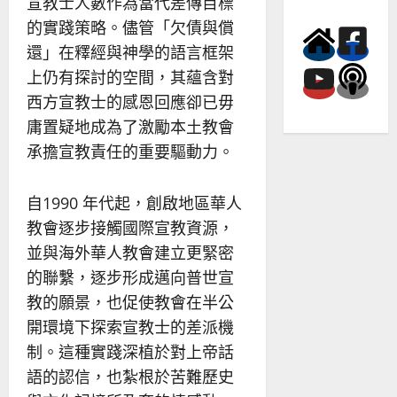
宣教士人數作為當代差傳目標
的實踐策略。儘管「欠債與償
還」在釋經與神學的語言框架
上仍有探討的空間，其蘊含對
西方宣教士的感恩回應卻已毋
庸置疑地成為了激勵本土教會
承擔宣教責任的重要驅動力。
自1990 年代起，創啟地區華人
教會逐步接觸國際宣教資源，
並與海外華人教會建立更緊密
的聯繫，逐步形成邁向普世宣
教的願景，也促使教會在半公
開環境下探索宣教士的差派機
制。這種實踐深植於對上帝話
語的認信，也紮根於苦難歷史