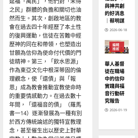
延福「萬民」，他們對「未得
與神共創
02-
之民」群體的負擔和關切也油
20
的好消息
然而生。其次，創啟地區的教
｜蔡明謀
會在過去四十年經歷了本土性
2026-06-18
的復興運動，信徒在苦難中經
歷神的同在和帶領，也塑造出
編輯
推薦
甘願為信仰為使命付代價的門
職場
使命
徒精神。第三，「飲水思源」
華人基督
作為東亞文化中根深蒂固的倫
徒在職場
中的信仰
理觀念，使「還債」與「報
實踐與福
恩」成為教會推動宣教使命時
音行動研
的重要情感動力。在過去數十
究報告
年間，「還福音的債」（羅馬
2026-01-19
書一14）逐漸發展為一種有別
於西方傳統論述的獨特宣教理
念，甚至催生出以歷史上對華