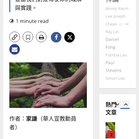
普世宣教
人
歐
與實踐。
2025-
Jimmy
Kevin
德
的
陽
02-
Lee
Joseph
國
農
瑞
20
1 minute read
Chean
三一神
華
曆
萍
7
人
Ray Lin
新
宣
Daniel
年
2025-
教會發展
教
｜
Fong
02-
門徒培育
經
余
20
Patricia Lau
如
歷
自
Paul
何
｜
力
Stevens
以
1
吳
國
Simon Lee
振
2025-
普世宣教
度
忠
02-
思
福
、
18
維
音
溫
熱門
建
未
淑
文章
2
造
及
芳
作者：
家謙
（華人宣教動員
地
之
普世宣教
方
民
者）
2025-
神學教育
堂
的
02-