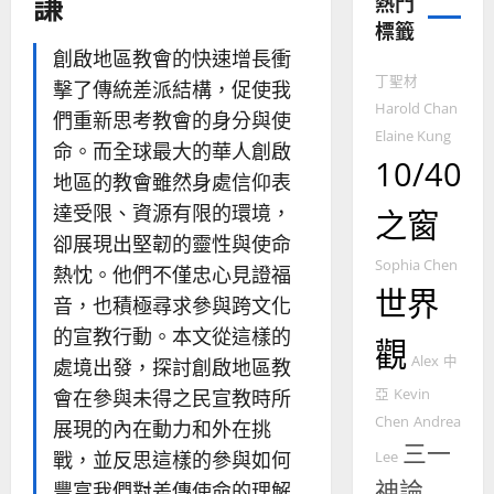
謙
熱門
教
標籤
的
3
整
創啟地區教會的快速增長衝
普世宣教
全
丁聖材
擊了傳統差派結構，促使我
使
向
Harold Chan
們重新思考教會的身分與使
命
穆
Elaine Kung
命。而全球最大的華人創啟
｜
斯
10/40
4
王
林
地區的教會雖然身處信仰表
永
傳
達受限、資源有限的環境，
之窗
普世宣教
信
福
卻展現出堅韌的靈性與使命
差
音
Sophia Chen
熱忱。他們不僅忠心見證福
傳
的
2025-
世界
過
可
02-
音，也積極尋求參與跨文化
5
來
18
行
的宣教行動。本文從這樣的
觀
人
策
Alex
中
處境出發，探討創啟地區教
普世宣教
的
略
馬
佳
會在參與未得之民宣教時所
亞
Kevin
｜
來
美
黃
Chen
Andrea
展現的內在動力和外在挑
西
見
約
三一
戰，並反思這樣的參與如何
Lee
6
亞
證
瑟
神論
豐富我們對差傳使命的理解
華
｜