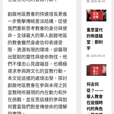
02-
2026-06-24
宣
會
定
20
教
？
義
創啟地區教會的快速增長更進
的
普世
3
、
宣教
整
一步衝擊傳統差派結構，促使
現
2024-
普世宣教
全
況
01-
我們重新思考教會的身分與使
重思當代
使
向
09
及
命。全球最大的華人創啟地區
的佈道植
命
穆
反
堂｜劉利
的教會雖然身處信仰表達受
｜
斯
思
宇
4
王
林
｜
限、資源有限的環境，卻展現
永
傳
葉
2026-06-23
出堅韌的靈性與使命熱忱。他
普世宣教
信
福
大
們不僅忠心見證福音，也積極
差
音
銘
全球
傳
的
尋求參與跨文化的宣教行動。
2025-
華人
教會
過
可
02-
本文從這樣的處境出發，探討
2025-
普世
5
來
18
行
何去何
02-
宣教
創啟地區教會在參與未得之民
人
策
18
從？——
普世宣教
宣教時所展現的內在動力和外
的
略
華人教會
馬
佳
｜
在挑戰，並反思這樣的參與如
在這個時
來
美
黃
何豐富我們對差傳使命的理解
代的角色
西
見
約
與實踐。
6