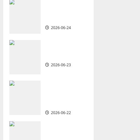
v
從福音海報到公
共神學：穿越時
i
代的使命｜安平
g
2026-06-24
a
重思當代的佈道
t
植堂｜劉利宇
2026-06-23
i
o
何去何從？——
華人教會在這個
n
時代的角色｜葉
立揚
2026-06-22
回顧與更新——
整全使命對華人
教會的當代意義