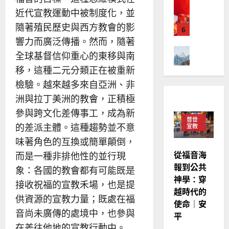
華
｜
近代宣教運動中被制度化，並
普世宣教
人
歐
2025-
德
隨著殖民歷史與西方教會的影
的
陽
02-
國
農
瑞
響力而廣泛傳播。然而，隨著
20
華
曆
萍
全球基督信仰重心的東移與南
7
人
新
移，這種二元分類正在被重新
宣
年
2025-
教會發展
教
｜
檢驗。越來越多來自亞洲、非
02-
門徒培育
經
余
20
洲與拉丁美洲的教會，正積極
如
歷
自
參與跨文化差傳事工，成為新
何
｜
力
普世
以
1
的差派主體。這種趨勢並不意
宣教
吳
國
振
味著角色的互換或簡單顛倒，
2025-
普世宣教
度
忠
02-
從福音海
而是一種非排他性的並行現
思
福
、
18
報到公共
象：各國的教會都有可能既是
維
音
溫
神學：穿
建
未
淑
接收祝福的宣教禾場，也是提
越時代的
2
造
及
芳
供資源的宣教力量；既處在福
使命｜安
地
之
音尚未廣傳的處境中，也參與
普世宣教
方
平
民
2025-
神學教育
堂
的
在差往他地的宣教行動中。