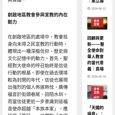
｜葉立揚
亞
證
瑟
華
｜
2026-06-22
普世宣教
人
歐
2025-
創啟地區教會參與宣教的內在
德
的
陽
02-
動力
普世
國
農
瑞
20
宣教
華
曆
萍
7
人
新
在創啟地區的處境中，教會投
回顧與更
宣
年
2025-
新——整
身向未得之民宣教的行動時，
教
｜
02-
全使命對
經
體現出一種深植信仰、歷史與
余
20
華人教會
歷
自
文化記憶中的動力。首先，聖
的當代意
｜
力
經對大使命的呼召始終是信徒
吳
義｜袁瑒
行動的根基。即使在過去環境
振
2025-
2026-06-18
忠
較為封閉的年代，信徒也展現
02-
、
18
出強烈的個人佈道熱忱，廣傳
普世
溫
宣教
福音於街頭巷尾、田陌水圳。
淑
神學
而當信徒更近一步意識到這福
芳
教育
「天國的
音使命超越「本族本家」，應
福音」：
2025-