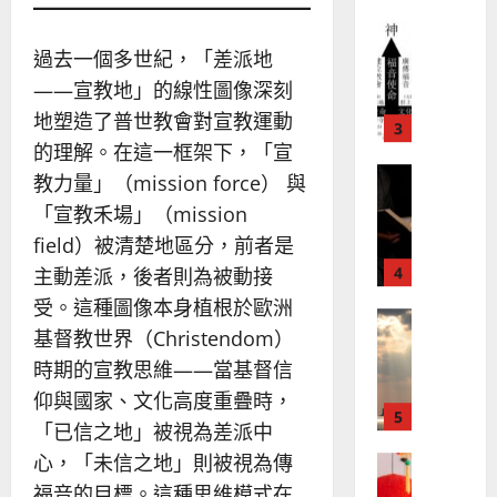
宣
會
定
20
教
？
義
的
3
、
過去一個多世紀，「差派地
整
現
2024-
——宣教地」的線性圖像深刻
普世宣教
全
況
01-
地塑造了普世教會對宣教運動
使
向
09
及
命
穆
反
的理解。在這一框架下，「宣
｜
斯
思
教力量」（mission force） 與
4
王
林
｜
「宣教禾場」（mission
永
傳
葉
普世宣教
信
福
field）被清楚地區分，前者是
大
差
音
銘
主動差派，後者則為被動接
傳
的
2025-
受。這種圖像本身植根於歐洲
過
可
02-
2025-
基督教世界（Christendom）
5
來
18
行
02-
人
策
時期的宣教思維——當基督信
18
普世宣教
的
略
仰與國家、文化高度重疊時，
馬
佳
｜
「已信之地」被視為差派中
來
美
黃
西
見
心，「未信之地」則被視為傳
約
6
亞
證
瑟
福音的目標。這種思維模式在