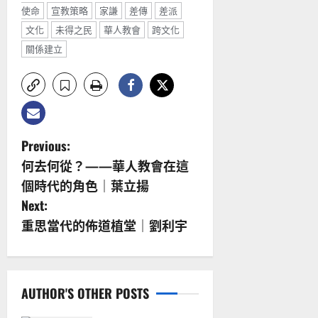
使命
宣教策略
家謙
差傳
差派
文化
未得之民
華人教會
跨文化
關係建立
P
Previous:
何去何從？——華人教會在這
o
個時代的角色｜葉立揚
s
Next:
重思當代的佈道植堂｜劉利宇
t
n
a
AUTHOR'S OTHER POSTS