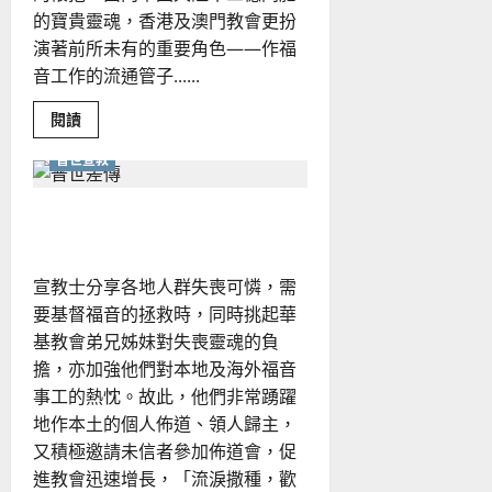
的寶貴靈魂，香港及澳門教會更扮
演著前所未有的重要角色——作福
音工作的流通管子......
Read
閱讀
more
about
普世宣教
港、
澳
教
會
普世差傳的喜樂｜高雲漢
在
中
國
福
宣教士分享各地人群失喪可憐，需
音
工
要基督福音的拯救時，同時挑起華
作
上
基教會弟兄姊妹對失喪靈魂的負
的
角
擔，亦加強他們對本地及海外福音
色
事工的熱忱。故此，他們非常踴躍
｜
中
地作本土的個人佈道、領人歸主，
國
心
又積極邀請未信者參加佈道會，促
進教會迅速增長，「流淚撒種，歡