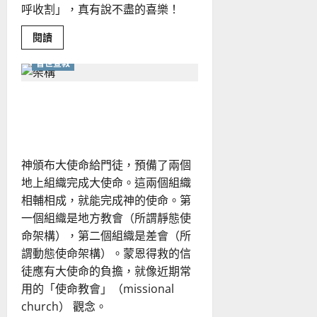
呼收割」，真有說不盡的喜樂！
Read
閱讀
more
about
普世宣教
普
世
差
傳
不同教會的差傳／宣教合作
的
喜
——優勢與掙扎｜黃家輝
樂
｜
高
雲
神頒布大使命給門徒，預備了兩個
漢
地上組織完成大使命。這兩個組織
相輔相成，就能完成神的使命。第
一個組織是地方教會（所謂靜態使
命架構），第二個組織是差會（所
謂動態使命架構）。蒙恩得救的信
徒應有大使命的負擔，就像近期常
用的「使命教會」（missional
church） 觀念。