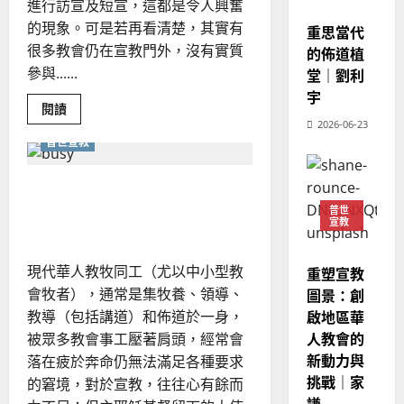
進行訪宣及短宣，這都是令人興奮
理
的
3
宣教
、
整
的現象。可是若再看清楚，其實有
重思當代
現
2024-
普世宣教
全
很多教會仍在宣教門外，沒有實質
況
的佈道植
01-
使
向
09
及
參與......
堂｜劉利
命
穆
反
宇
｜
斯
Read
閱讀
思
more
4
王
2026-06-23
林
｜
about
普世宣教
永
我
傳
葉
是
普世宣教
信
福
大
宣
教
差
音
力不從心——如何在忙碌中
銘
教
傳
的
牧：
2025-
不忘宣教？｜羅德麟
普世
幫
宣教
過
可
02-
2025-
助
5
來
18
行
教
02-
會
人
策
18
現代華人教牧同工（尤以中小型教
重塑宣教
成
普世宣教
的
為
略
會牧者），通常是集牧養、領導、
圖景：創
使
馬
佳
｜
命
啟地區華
教導（包括講道）和佈道於一身，
來
性
美
黃
的
人教會的
被眾多教會事工壓著肩頭，經常會
西
見
約
教
新動力與
6
落在疲於奔命仍無法滿足各種要求
會
亞
證
瑟
｜
挑戰｜家
華
｜
的窘境，對於宣教，往往心有餘而
林
普世宣教
祥
人
謙