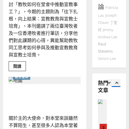
國
農
討「教牧如何在堂會中推動宣教事
瑞
20
論
Patricia
華
曆
萍
工？」，今期的主題則為「往下扎
7
人
Lau
Joseph
新
根，向上結果：宣教教育與宣教士
宣
年
Chean
丁聖
2025-
培育」，本刊邀請了兩位臺灣牧者
教會發展
教
｜
材
Jimmy
02-
門徒培育
及一位香港牧者進行筆訪，分享他
經
余
20
Andrea Lee
如
們對此課題的心得，冀能幫助教牧
歷
自
Paul
何
同工思考如何參與及推動宣教教育
｜
力
Stevens
以
1
吳
與宣教士培育。
國
Simon Lee
振
2025-
普世宣教
度
Read
閱讀
忠
02-
more
思
福
、
18
about
普世宣教
維
音
教
溫
熱門
牧
建
未
淑
同
文章
工
2
造
及
承先啟後：繼往開來地推動
芳
談
地
之
宣
宣教事工｜黃麗嫻
普世宣教
教
方
民
2025-
教
神學教育
堂
的
育
02-
與
宣
會
定
20
關於主的大使命，對本堂來說雖然
宣
教
？
義
教
不算陌生，甚至很多人認為本堂著
士
的
3