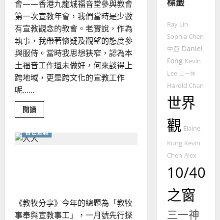
標籤
整
會——香港九龍城福音堂參與教會
普世宣教
全
第一次宣教年會，我們當時是少數
使
向
Ray Lin
有宣教觀念的教會。老實說，作為
命
穆
Sophia Chen
執事，我帶著懷疑及觀望的態度參
｜
斯
Daniel
中亞
與服侍。當時我思想狹窄，認為本
4
王
林
Fong
Kevin
土福音工作還未做好，何來談得上
永
傳
Lee
普世宣教
三一神
信
福
跨地域，更是跨文化的宣教工作
Harold Chan
差
音
呢......
傳
世界
的
2025-
過
Read
可
閱讀
02-
more
5
來
18
行
觀
about
Elaine
宣
人
策
普世宣教
教
普世宣教
的
略
教
Kung
Kevin
育
馬
佳
｜
Chen
Alex
教牧同工談宣教教育與宣教
的
來
美
黃
切
10/40
士培育｜歐陽瑞萍
入
西
見
約
點
6
亞
證
｜
瑟
之窗
陳
華
｜
明
《教牧分享》今年的總題為「教牧
普世宣教
人
斌
歐
2025-
三一神
德
事奉與宣教事工」，一月號先行探
的
陽
02-