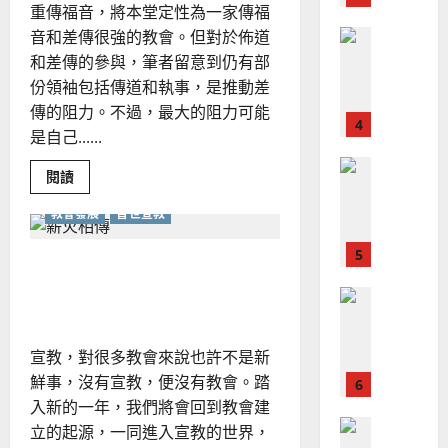
、
培
重傳福音，將本堂定性為一家傳福
整
育
現
2024-
｜
音和差傳很強的教會。但對於佈道
普世宣教
全
況
01-
歐
使
向
和差傳的參與，筆者留意到仍有部
陽
09
及
瑞
命
穆
份領袖包括傳道和執事，是推動差
反
萍
｜
斯
思
傳的阻力。不過，最大的阻力可能
4
王
林
｜
是自己......
永
傳
葉
普世宣教
信
福
大
Read
閱讀
more
差
音
銘
about
傳
的
教會發展
普世宣教
承
2025-
先
過
可
02-
2025-
啟
5
來
18
行
後：
教牧如何在堂會中推動宣
02-
繼
人
策
18
往
教？｜梁楚蓓整理
普世宣教
的
開
略
來
馬
佳
｜
地
來
推
美
黃
宣教，對很多教會來說也許不是新
動
西
見
約
宣
鮮事，沒有宣教，便沒有教會。踏
6
教
亞
證
瑟
事
入新的一年，我們將會回到教會建
華
｜
工
普世宣教
｜
人
立的起源，一同進入宣教的世界，
歐
2025-
黃