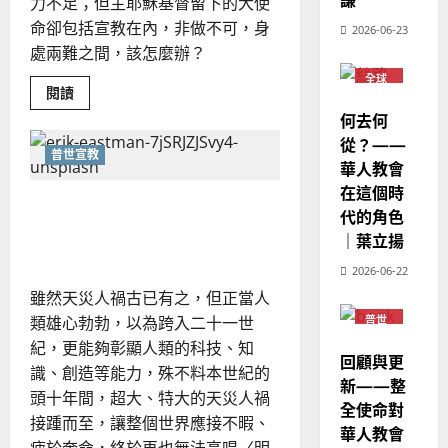
歐
力不足；但主耶穌基督留下的大使
2025-
源
德
的
陽
02-
命卻包括宣教在內，非做不可，身
2026-06-23
國
農
瑞
20
處兩難之間，該怎麼辦？
華
曆
萍
7
全球
人
新
Read
閱讀
華人
宣
more
年
教會
2025-
何去何
about
教
普世
｜
02-
力
宣教
從？——
不
經
余
20
普世宣教
從
華人教會
歷
自
心
——
在這個時
｜
力
天災人禍中的宣教新契機｜
如
代的角色
吳
何
張路加
在
振
｜葉立揚
2025-
忙
忠
碌
02-
2026-06-22
中
、
18
不
雖然天災人禍古已有之，但正當人
忘
溫
宣
類雄心勃勃，以為跨入二十一世
普世
淑
教？
宣教
｜
芳
紀，更能夠彰顯人類的科技、知
羅
回顧與更
識、創造等能力，殊不料本世紀的
德
新——整
麟
2025-
頭十年間，超大、特大的天災人禍
全使命對
02-
接踵而至，讓整個世界應接不暇、
華人教會
20