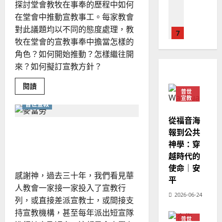
德
的
陽
探討堂會教牧在事奉的歷程中如何
麗
02-
嫻
國
農
瑞
20
在堂會中推動宣教事工。每家教會
華
曆
萍
對此議題均以不同的態度處理，教
7
人
新
牧在堂會的宣教事奉中擔當怎樣的
宣
年
2025-
角色？如何開始推動？怎樣繼往開
教會發展
教
｜
02-
門徒培育
來？如何擬訂宣教方針？
經
余
20
如
歷
自
Read
何
閱讀
｜
力
全球華人教會
more
教會發展
普世
以
1
宣教
吳
about
普世宣教
教
國
振
牧
2025-
普世宣教
度
從福音海
如
忠
02-
何
我是宣教教牧：幫助教會成
思
福
報到公共
、
18
在
維
音
堂
為使命性的教會｜林祥源
神學：穿
溫
會
建
未
淑
越時代的
中
推
2
造
及
芳
使命｜安
動
地
之
感謝神，過去三十年，我們看見華
宣
平
普世宣教
教？
方
民
人教會一家接一家投入了宣教行
2025-
｜
神學教育
堂
的
2026-06-24
梁
02-
列，或直接差派宣教士，或間接支
楚
宣
會
定
20
蓓
持宣教機構，甚至每年派出短宣隊
教
？
義
整
普世