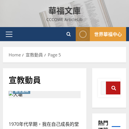
Skip
華福文庫
to
content
CCCOWE ArticleLib
世界華福中心
Primary
Menu
Home
宣教動員
Page 5
宣教動員
Search
普世宣教
for:
普世宣教
Search
神學教育
宣教教育的切入點｜陳明斌
宣
教
熱門
的
3
1970年代早期，我在自己成長的堂