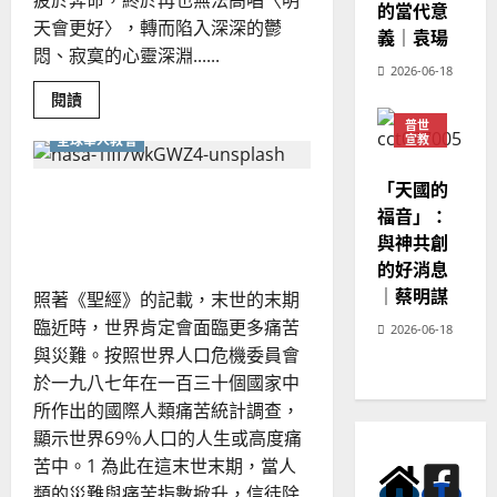
疲於奔命，終於再也無法高唱〈明
的當代意
天會更好〉，轉而陷入深深的鬱
義｜袁瑒
悶、寂寞的心靈深淵......
2026-06-18
Read
閱讀
more
普世
about
全球華人教會
宣教
天
災
神學
人
教育
「天國的
禍
華人教會回應末世下的宣教
中
福音」：
的
使命｜林日峰
宣
與神共創
教
的好消息
新
契
｜蔡明謀
照著《聖經》的記載，末世的末期
機
｜
臨近時，世界肯定會面臨更多痛苦
張
2026-06-18
路
與災難。按照世界人口危機委員會
加
於一九八七年在一百三十個國家中
所作出的國際人類痛苦統計調查，
顯示世界69％人口的人生或高度痛
苦中。1 為此在這末世末期，當人
類的災難與痛苦指數掀升，信徒除