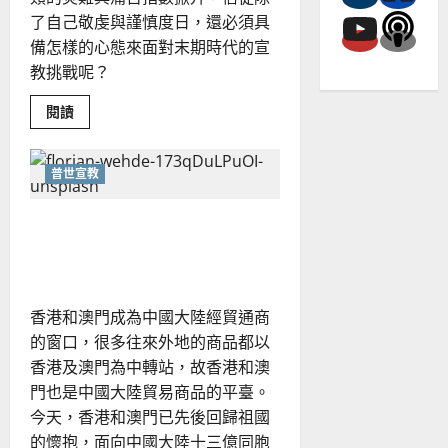
了自己敬虔與謹慎度日，還必須具
備怎樣的心態來面對末期時代的宣
教挑戰呢？
Read
閱讀
more
about
華
人
普世宣教
教
會
回
港、澳教會在中國福音工作
應
末
上的角色｜中國心
世
下
的
宣
教
香港和澳門成為中國大陸經貿通商
使
命
的窗口，很多往來外地的商品都以
｜
林
香港及澳門為中轉站，故香港和澳
日
門也是中國大陸貿易商品的平臺。
峰
今天，香港和澳門已先後回歸祖國
的懷抱，面向中國大陸十三億同胞