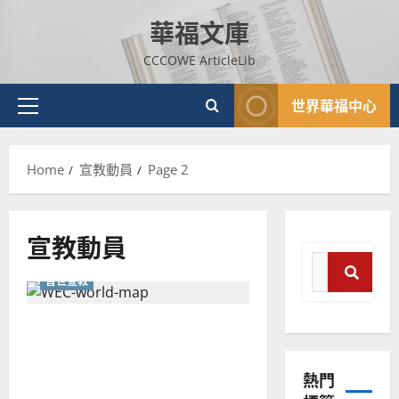
Skip
華福文庫
to
content
CCCOWE ArticleLib
世界華福中心
Primary
Menu
Home
宣教動員
Page 2
宣教動員
Search
普世宣教
for:
普世宣教
Search
神學教育
如果耶穌基督是神並且為我
宣
而死｜羅惠強
教
熱門
的
3