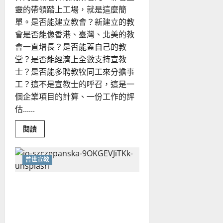
靈的帶領踏上工場，就是這麼簡
單。是否能建立教會？新建立的教
會是否能像香港、臺灣、北美的教
會一直增長？是否能蓋自己的教
堂？是否能經濟上全數支持宣教
士？是否能多聘教牧同工來分擔事
工？這不是宣教士的呼召，這是一
個企業項目的計算、一份工作的評
估......
Read
閱讀
more
about
德
國
普世宣教
華
人
宣
華人教會如何提倡帶職宣
教
經
教？｜劉漢中
歷
｜
吳
振