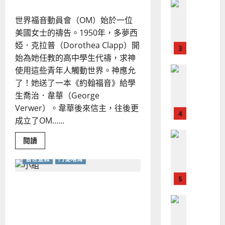
、
的
整
現
2024-
承
普世宣教
全
世界福音動員會（OM）始於一位
擔
況
01-
｜
使
向
美國女士的禱告。1950年，多夢西
09
及
施
命
穆
青
反
婭．克拉普（Dorothea Clapp）開
峰
｜
斯
思
始為她任教的高中學生代禱，求神
4
王
林
｜
使用這些青年人觸動世界。神應允
永
傳
葉
了！她送了一本《約翰福音》給學
普世宣教
信
福
大
生喬治．韋華（George
差
音
銘
傳
Verwer）。韋華後來信主，往後更
的
2025-
過
可
02-
成立了OM......
2025-
5
來
18
行
02-
人
Read
閱讀
策
18
more
普世宣教
的
略
about
普世宣教
門徒培育
馬
共
佳
｜
享
來
美
黃
差
傳
西
神學教育與門徒導向的跨文
見
約
經
6
亞
證
瑟
驗
化宣教｜沈立德
——
華
｜
世
普世宣教
人
歐
界
2025-
福