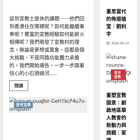
向
的
3
宣教
、
的
整
重思當代
現
跨
2024-
文
普世宣教
全
況
的佈道植
談到宣教士退休的課題──他們回
01-
化
使
向
宣
09
及
堂｜劉利
到香港住在哪裡呢？如何能繼續事
教
命
穆
反
｜
宇
奉呢？豐富的宣教經驗如何能薪火
｜
斯
沈
思
相傳呢？我們萌發了宣教村的理
立
4
王
2026-06-23
林
｜
德
念。無論是夢想或異象，這都是個
永
傳
葉
普世宣教
大挑戰，不是同路坊能獨力承擔
信
福
大
差
音
的。我們開始禱告，一步一步踏著
銘
傳
的
2025-
信心的小石頭過河......
普世
宣教
過
可
02-
2025-
5
來
18
行
Read
閱讀
02-
more
人
策
18
about
重塑宣教
普世宣教
的
退
略
圖景：創
休
馬
佳
普世宣教
｜
宣
啟地區華
來
教
美
黃
士
人教會的
西
見
約
邁向國度化事奉：無限可能
與
新動力與
宣
6
亞
證
瑟
的宣教組合｜于迦勒
教
挑戰｜家
華
｜
村
普世宣教
｜
人
謙