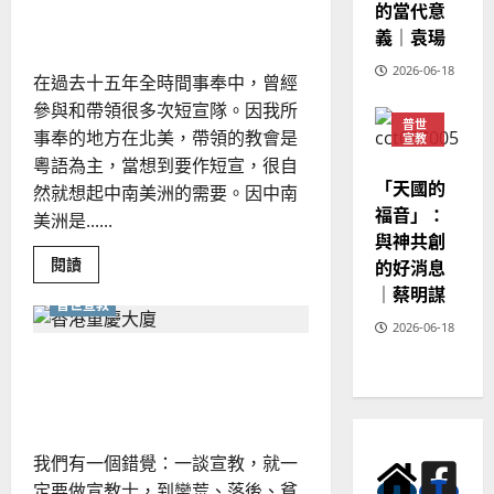
度
的當代意
短宣，為何？｜何伯昌
化
義｜袁瑒
事
奉：
無
2026-06-18
在過去十五年全時間事奉中，曾經
限
可
參與和帶領很多次短宣隊。因我所
能
普世
的
事奉的地方在北美，帶領的教會是
宣教
宣
教
粵語為主，當想到要作短宣，很自
神學
組
教育
「天國的
然就想起中南美洲的需要。因中南
合
｜
福音」：
美洲是......
于
迦
與神共創
勒
Read
閱讀
的好消息
more
｜蔡明謀
about
普世宣教
短
宣，
2026-06-18
為
何？
奇妙的本地跨文化宣教契機
｜
何
｜姚桂芬
伯
昌
我們有一個錯覺：一談宣教，就一
定要做宣教士，到蠻荒、落後、貧