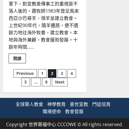
中
軍下，對宣教差傳事工的重視是不
落人後的。蕭牧師1983年登足馬來
西亞沙巴尋羊、領羊並建立教會。
上世紀90年代，隨羊遷居，便不遺
餘力地往海外牧養，建立教會。本
地與海外兼顧，教會蓬勃發展。十
餘年時間......
Read
閱讀
more
about
沙
文
Previous
1
2
3
4
巴
衛
5
...
8
Next
理
章
公
會
的
分
宣
教
全球華人教會
神學教育
普世宣教
門徒培育
路
頁
｜
職場使命
教會發展
林
厚
武
Copyright 世界華福中心 CCCOWE © All rights reserved.