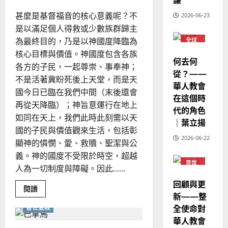
歐
2025-
姚
德
的
陽
桂
02-
甚麼是基督福音的核心意義呢？不
2026-06-23
芬
國
農
瑞
20
是以滿足個人得救或少數族群歸主
華
曆
萍
為最終目的，乃是以神國度降臨為
7
全球
人
新
華人
宣
核心目標與價值。神國度包含各族
年
教會
2025-
何去何
教
普世
｜
各方的子民，一起尊崇、事奉神；
02-
宣教
從？——
經
余
20
不是活著冀盼死後上天堂，而是天
華人教會
歷
自
國今日已臨在我們中間（末後還會
在這個時
｜
力
再從天降臨）；神旨意運行在地上
代的角色
吳
如同在天上，我們此時此刻需以天
振
｜葉立揚
2025-
國的子民與價值觀來生活，包括彰
忠
02-
2026-06-22
顯神的憐憫、愛、救贖、聖潔與公
、
18
溫
義。神的國度不受限於時空，超越
普世
淑
人為一切制度與障礙。因此......
宣教
芳
回顧與更
Read
閱讀
新——整
more
2025-
about
全使命對
普世宣教
邁
02-
向
華人教會
20
國