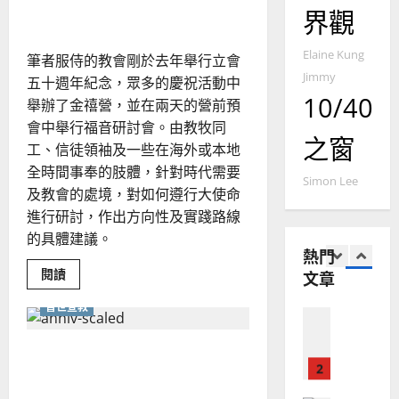
施青峰
是
國
農
瑞
界觀
神
20
並
華
曆
萍
且
7
人
新
為
Elaine Kung
筆者服侍的教會剛於去年舉行立會
我
宣
年
2025-
而
Jimmy
五十週年紀念，眾多的慶祝活動中
教會發展
教
｜
死
02-
10/40
門徒培育
｜
舉辦了金禧營，並在兩天的營前預
經
余
20
羅
如
會中舉行福音研討會。由教牧同
歷
惠
自
強
之窗
何
｜
力
工、信徒領袖及一些在海外或本地
以
1
吳
全時間事奉的肢體，針對時代需要
國
Simon Lee
振
2025-
及教會的處境，對如何遵行大使命
普世宣教
度
忠
02-
進行研討，作出方向性及實踐路線
思
福
、
18
的具體建議。
維
音
溫
熱門
建
未
淑
Read
閱讀
文章
2
造
及
芳
more
about
地
之
普世宣教
信
普世宣教
方
民
徒
2025-
神學教育
培
堂
的
02-
育
共享差傳經驗——世界福音
宣
會
定
與
20
大
教
動員會（香港）｜劉卓聰
？
義
使
的
3
命