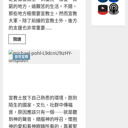
窮的地方，過艱苦的生活。不錯，
那些地方極需要宣教士。然而宣教
大軍，除了前線的宣教士外，後方
的支援也非常重要......
Read
閱讀
more
about
奇
妙
普世宣教
的
本
地
德國華人宣教經歷｜吳振
跨
文
忠、溫淑芳
化
宣
教
契
機
宣教士放下自己熟悉的環境，跑到
｜
姚
陌生的國家、文化、社群中傳福
桂
芬
音，原因應該只有一個──就是聽
到神的聲音、順服神的呼召，懷抱
神的愛和看神眼睛所看的，靠著聖