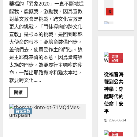
德
的
陽
華福的「異象2020」一直不斷地提
02-
音
國
農
動
瑞
20
醒我，震撼我，激勵我，因爲宣教
員
華
曆
萍
會
對華文教會是挑戰，跨文化宣教是
7
人
（香
新
港）
更大的挑戰，「門徒導向的跨文化
宣
年
｜
2025-
教會發展
宣教」是根本的挑戰，是回到耶穌
劉
教
｜
02-
卓
門徒培育
經
大使命的根本：要培育裝備門徒，
余
聰
20
如
歷
自
差他們去，使萬民作主的門徒。這
何
｜
力
是主耶穌基督的本意，因爲當時猶
普世
以
1
宣教
吳
太族的門徒，為要履行主囑咐的使
國
振
2025-
命，一踏出耶路撒冷和猶太本地，
普世宣教
度
從福音海
忠
02-
就要跨文化......
思
福
報到公共
、
18
維
音
神學：穿
溫
Read
閱讀
建
未
淑
越時代的
more
2
造
及
about
芳
使命｜安
神
地
之
學
平
普世宣教
普世宣教
教
方
民
2025-
育
神學教育
堂
的
2026-06-24
與
02-
宣
退休宣教士與宣教村｜姚桂
門
會
定
20
徒
教
？
義
芬
導
普世