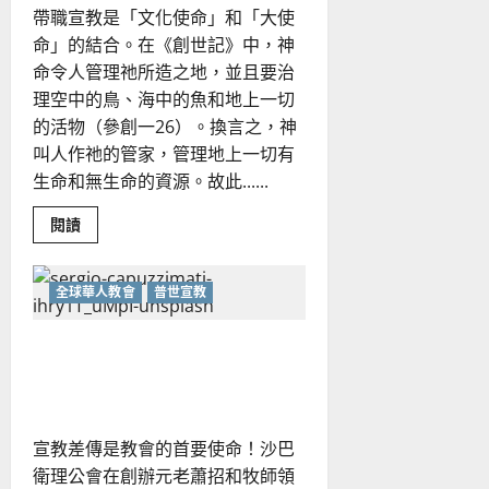
忠、
帶職宣教是「文化使命」和「大使
溫
淑
命」的結合。在《創世記》中，神
芳
命令人管理祂所造之地，並且要治
理空中的鳥、海中的魚和地上一切
的活物（參創一26）。換言之，神
叫人作祂的管家，管理地上一切有
生命和無生命的資源。故此......
Read
閱讀
more
about
華
人
全球華人教會
普世宣教
教
會
如
沙巴衛理公會的宣教路｜林
何
提
厚武
倡
帶
職
宣
教？
宣教差傳是教會的首要使命！沙巴
｜
劉
衛理公會在創辦元老蕭招和牧師領
漢