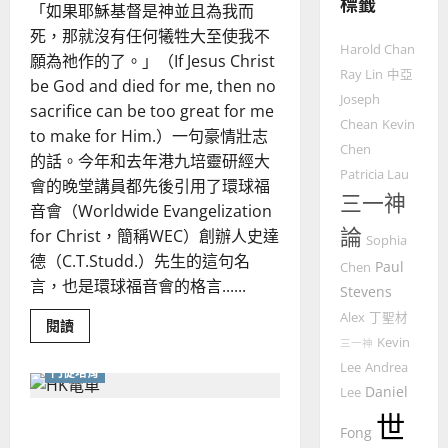
標籤
整
「如果耶穌基督是神並且為我而
普世宣教
全
死，那就沒有任何犧牲大至使我不
使
向
Harold Chan
願為祂作的了。」（If Jesus Christ
命
穆
Ray Lin
中亞
be God and died for me, then no
｜
斯
Joseph
sacrifice can be too great for me
4
王
林
Chean
Kevin
永
傳
to make for Him.）一句豪情壯志
Chen
普世宣教
信
福
的話。今年和去年港九培靈研經大
Patricia Lau
差
音
會的晚堂講員都先後引用了環球福
三一神
傳
的
2025-
音會（Worldwide Evangelization
過
可
02-
論
for Christ，簡稱WEC）創辦人史達
5
Sophia
來
18
行
德（C.T.Studd.）先生的這句名
人
策
Paul
Chen
普世宣教
言，也是環球福音會的格言......
的
略
Stevens
馬
佳
｜
Alex
丁聖材
Read
閱讀
來
美
黃
more
Kevin
三一神
西
見
about
約
如
Lee
Andrea
6
亞
門徒培育
證
瑟
果
Daniel
Lee
華
耶
｜
穌
普世宣教
人
世
歐
信徒培育與大使命的承擔｜
基
2025-
Fong
德
督
的
陽
02-