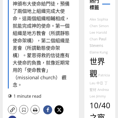
熱門
的
3
神頒布大使命給門徒，預備
標籤
整
了兩個地上組織完成大使
普世宣教
全
命。這兩個組織相輔相成，
使
Alex
Sophia
向
就能完成神的使命。第一個
命
穆
Chen
Simon
｜
斯
組織是地方教會（所謂靜態
Lee
Harold
4
王
林
Paul
Chan
使命架構），第二個組織是
永
傳
Stevens
差會（所謂動態使命架
普世宣教
信
福
Elaine Kung
差
音
構）。蒙恩得救的信徒應有
世界
傳
的
2025-
大使命的負擔，就像近期常
過
可
02-
用的「使命教會」
觀
5
來
18
行
Patricia
（missional church） 觀
人
策
普世宣教
的
Lau
中亞
丁
略
念。
馬
佳
｜
聖材
Andrea
來
美
黃
1 minute read
Lee
Jimmy
西
見
約
10/40
6
亞
證
瑟
華
｜
之窗
普世宣教
人