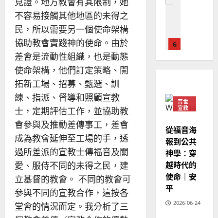
見證。地方教會有其限制，她
普世宣教
人
歐
2025-
不容易接觸其他地區的未得之
德
的
陽
02-
國
農
瑞
民，所以需要另一個使命架構
20
華
曆
萍
協助教會實踐神的使命。由於
7
人
新
差會是流動性組織，也是動態
宣
年
2025-
教會發展
教
使命架構，他們訂定策略、開
｜
02-
門徒培育
經
余
20
拓新工場、招募、甄選、訓
如
歷
自
練、指派、督導和照顧宣教
何
｜
力
普世
宣教
以
士，定期評估工作，並協助教
1
吳
國
振
會參與及推動差傳事工，差會
2025-
從福音海
普世宣教
度
忠
02-
成為教會延伸至工場的手，透
報到公共
思
福
、
18
過所差派的宣教士傳福音及關
神學：穿
維
音
溫
建
未
越時代的
愛、服侍不同的未得之民，建
淑
2
造
及
使命｜安
芳
立基督的教會。 不同的教會可
地
之
平
參與不同的宣教合作，這按各
普世宣教
方
民
2025-
神學教育
2026-06-24
堂會的情況而定。我分析了三
堂
的
02-
宣
會
定