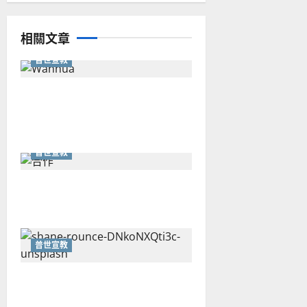
相關文章
普世宣教
從福音海報到公共神學：穿越
時代的使命｜安平
普世宣教
重思當代的佈道植堂｜劉利宇
普世宣教
重塑宣教圖景：創啟地區華人
教會的新動力與挑戰｜家謙