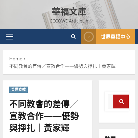
Skip
華福文庫
to
content
CCCOWE ArticleLib
世界華福中心
Primary
Menu
Home
不同教會的差傳／宣教合作——優勢與掙扎｜黃家輝
普世宣教
Search
不同教會的差傳／
for:
宣教合作——優勢
Sear
普世宣教
神學教育
與掙扎｜黃家輝
宣
教