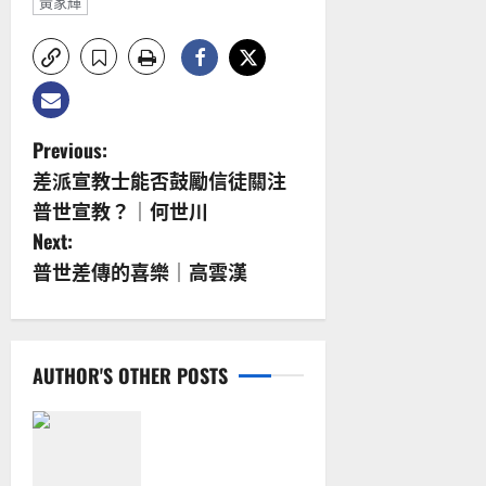
黃家輝
P
Previous:
差派宣教士能否鼓勵信徒關注
o
普世宣教？｜何世川
s
Next:
普世差傳的喜樂｜高雲漢
t
n
a
AUTHOR'S OTHER POSTS
v
從福音海報到公
共神學：穿越時
i
代的使命｜安平