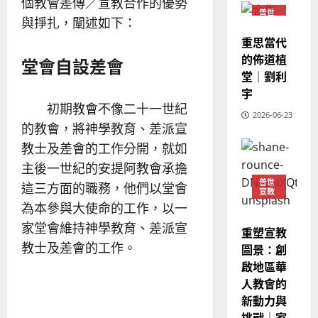
個教會差傳／宣教合作的優勢
20
教
？
義
普世
與掙扎，闡述如下：
宣教
的
3
、
重思當代
整
現
2024-
普世宣教
全
的佈道植
堂會自設差會
況
01-
使
向
堂｜劉利
09
及
命
穆
宇
反
｜
斯
初期教會不像二十一世紀
思
2026-06-23
4
王
林
｜
的教會，將神學教育、差派宣
永
傳
葉
教士及差會的工作分開，就如
普世宣教
信
福
大
差
主後一世紀的安提阿教會承擔
音
銘
傳
的
普世
2025-
這三方面的職務，他們以堂會
宣教
過
可
02-
2025-
為本參與大使命的工作，以一
5
來
18
行
02-
家堂會維持神學教育、差派宣
人
策
重塑宣教
18
普世宣教
的
略
教士及差會的工作。
圖景：創
馬
佳
｜
啟地區華
來
美
黃
人教會的
西
見
約
新動力與
6
亞
證
瑟
挑戰｜家