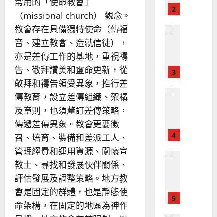
教
常用的「使命教會」
？
義
的
3
、
（missional church） 觀念。
整
現
2024-
教會存在具備獨特使命（傳福
普世宣教
全
況
01-
音、建立教會、造就信徒），
使
向
09
及
命
穆
亦是差傳工作的基地，重視禱
反
｜
斯
思
告、敬拜讚美和靈命更新，從
4
王
林
｜
敬拜和禱告領受異象，推行差
永
傳
葉
普世宣教
傳教育，設立差傳組織、架構
信
福
大
差
音
銘
及章則，也須釐訂差傳策略，
傳
的
2025-
傳遞差傳異象。教會更要徵
過
可
02-
2025-
召、培育、裝備和差派工人、
5
來
18
行
02-
人
策
管理經費和運用資源、關懷宣
18
普世宣教
的
略
教士、尋找和發展伙伴關係、
馬
佳
｜
評估發展及調整策略。地方教
來
美
黃
西
會是固定的群體，也是靜態使
見
約
6
亞
證
瑟
命架構，在固定的地區為神作
華
｜