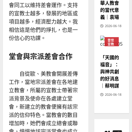
華人教會
會同工以維持差會運作。支持
20
的當代意
的宣教士越多，發展的地區或
義｜袁瑒
項目越多，經濟壓力越大。我
2026-06-18
相信這是他們的掙扎，也是一
份信心的功課。
普世
宣教
神學
堂會與宗派差會合作
教育
「天國的
福音」：
與神共創
自從歐、美教會開展差傳
的好消息
工作，當地宗派差會在各地建
｜蔡明謀
立教會，所屬的宣教士帶著宗
2026-06-18
派背景及使命在各處建立堂
會，新建立的教會便擁有該宗
派的信仰特色。當教會的數目
增加時，她們會成立總會或聯
會，慢慢地該宗派堂會也成立