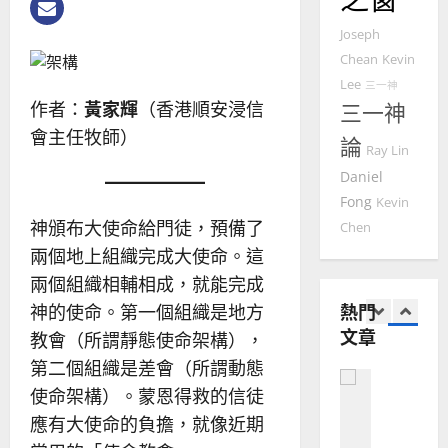
歐
2025-
德
的
陽
02-
Joseph
國
農
瑞
20
Chean
Kevin
華
曆
萍
7
人
新
Lee
三一神
宣
作者：
黃家輝
（香港順安浸信
年
三一神
2025-
教會發展
教
｜
02-
會主任牧師）
論
門徒培育
經
余
Ray Lin
20
如
歷
自
Daniel
何
｜
力
Fong
Kevin
以
1
吳
神頒布大使命給門徒，預備了
Chen
國
振
2025-
普世宣教
兩個地上組織完成大使命。這
度
忠
02-
思
福
、
兩個組織相輔相成，就能完成
18
維
音
溫
熱門
神的使命。第一個組織是地方
建
未
淑
文章
教會（所謂靜態使命架構），
2
造
及
芳
地
之
第二個組織是差會（所謂動態
普世宣教
方
民
使命架構）。蒙恩得救的信徒
2025-
神學教育
堂
的
02-
應有大使命的負擔，就像近期
宣
會
定
20