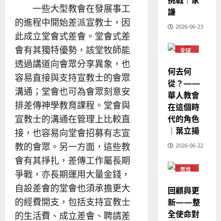
華
｜
一些大型教會在發展事工
謙
普世宣教
人
歐
2025-
的進程中開始差派宣教士，因
德
的
陽
02-
2026-06-23
國
農
此成立堂會式差會。堂會式差
瑞
20
華
曆
萍
會有其獨特優勢，該堂牧師能
全球
7
人
新
華人
透過講道向會眾分享異象，也
教會
宣
年
何去何
2025-
普世
容易直接與支持宣教士的會眾
教
｜
02-
宣教
從？——
經
余
20
溝通；堂會也可為會眾刻意安
華人教會
歷
自
排差傳神學教育課程。堂會與
在這個時
｜
力
代的角色
宣教士的溝通在管理上比較直
吳
｜葉立揚
振
接，也容易向堂會招募有志宣
2025-
忠
02-
教的會眾。另一方面，這些教
2026-06-22
、
18
會有其掙扎，差傳工作屬長期
溫
普世
爭戰，亦長期運用大量金錢，
淑
宣教
芳
自設差會的堂會也須承擔更大
回顧與更
的經費開支，包括支持宣教士
新——整
2025-
全使命對
的生活費、成立差會、聘請差
02-