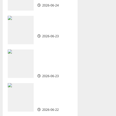
g
2026-06-24
a
重思當代的佈道
t
植堂｜劉利宇
2026-06-23
i
o
重塑宣教圖景：
創啟地區華人教
n
會的新動力與挑
戰｜家謙
2026-06-23
何去何從？——
華人教會在這個
時代的角色｜葉
立揚
2026-06-22