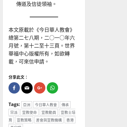
傳道及信徒領袖。
本文原載於《今日華人教會》
總第二七八期，二○一○年六
月號，第十二至十三頁。世界
華福中心版權所有，如欲轉
載，可來信申請。
分享此文：
Tags:
亞洲
今日華人教會
傳承
宗派
宣教使命
宣教動員
宣教士培
育
宣教策略
差會與宣教機構
香港