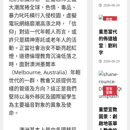
2025-
神學教育
堂
的
2026-06-24
大潮席捲全球，色情、毒品、
02-
宣
會
定
20
暴力叱吒橫行入侵校園，虛擬
教
？
義
普世
電玩網絡靡潮高漲之時，「信
的
3
宣教
、
整
重思當代
現
仰」對這一代年輕人而言，或
2024-
普世宣教
全
況
的佈道植
01-
許只是精神寄託或老年人的活
使
向
09
及
堂｜劉利
動。正當社會治安不斷亮起紅
命
穆
反
宇
｜
斯
燈，道德倫理教育沉淪低落之
思
4
王
2026-06-23
林
｜
時，面對澳洲墨爾本
永
傳
葉
（Melbourne, Australia）年輕
普世宣教
信
福
大
世代的一群，教會又該提供怎
差
音
銘
傳
的
樣的管道及方向？這正是我們
2025-
普世
宣教
過
可
02-
堅持以海外移民及國際留學生
2025-
5
來
18
行
02-
為主要福音對象的異象及使
人
策
18
重塑宣教
普世宣教
的
命。
略
圖景：創
馬
佳
｜
啟地區華
來
美
黃
澳洲基本上是由各國移民