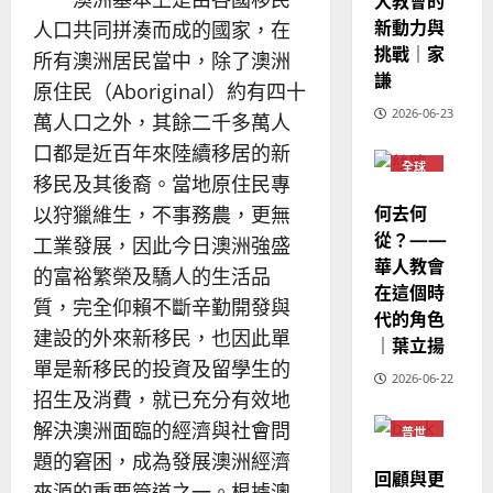
人教會的
西
見
約
新動力與
6
亞
人口共同拼湊而成的國家，在
證
瑟
挑戰｜家
華
｜
所有澳洲居民當中，除了澳洲
普世宣教
人
謙
歐
2025-
原住民（Aboriginal）約有四十
德
的
陽
02-
2026-06-23
萬人口之外，其餘二千多萬人
國
農
瑞
20
華
曆
萍
口都是近百年來陸續移居的新
7
全球
人
新
移民及其後裔。當地原住民專
華人
宣
年
教會
2025-
何去何
以狩獵維生，不事務農，更無
教
普世
｜
02-
宣教
從？——
經
工業發展，因此今日澳洲強盛
余
20
華人教會
歷
自
的富裕繁榮及驕人的生活品
在這個時
｜
力
質，完全仰賴不斷辛勤開發與
代的角色
吳
建設的外來新移民，也因此單
振
｜葉立揚
2025-
忠
單是新移民的投資及留學生的
02-
2026-06-22
、
18
招生及消費，就已充分有效地
溫
解決澳洲面臨的經濟與社會問
普世
淑
宣教
題的窘困，成為發展澳洲經濟
芳
回顧與更
來源的重要管道之一。根據澳