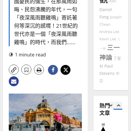
證
瑟
國憂民的儒生，在那風雨如
Alex
華
｜
晦、民怨沸騰的年代，一句
Daniel
普世宣教
人
歐
2025-
「夜深風雨聽雞鳴」寄託著
Fong
Joseph
德
的
陽
02-
國
Chean
農
何等深沉的感喟！21世紀的
瑞
20
華
曆
萍
Andrea Lee
世代亦是一個「夜深風雨聽
7
人
新
Kevin Lee
三
雞鳴」的時代，而我們......
宣
年
三一
2025-
教會發展
一神
教
｜
02-
1 minute read
門徒培育
神論
經
余
20
丁聖
如
歷
自
Paul
材
何
｜
力
Stevens
中
以
1
吳
國
亞
振
2025-
普世宣教
度
忠
02-
思
福
、
18
維
音
溫
熱門
建
未
淑
文章
2
造
及
芳
地
之
普世宣教
方
民
2025-
神學教育