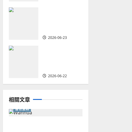
o
重塑宣教圖景：
創啟地區華人教
n
會的新動力與挑
戰｜家謙
2026-06-23
何去何從？——
華人教會在這個
時代的角色｜葉
立揚
2026-06-22
相關文章
普世宣教
從福音海報到公共神學：穿越
時代的使命｜安平