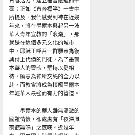
青春活力，建立福音跟進的平
臺；正如《直奔標竿》一書中
所提及，我們感受到神在近幾
年來，將在墨爾本興起另一波
華人青年宣教的「浪潮」，那
就是在這個多元文化的城市
中，耶穌正呼召一群願意為復
興付上代價的門徒，為了墨爾
本華人的靈魂，堅持以愛相
待，願意為神所交託的全力以
赴，而教會將成為接觸墨爾本
年輕華人最強而有力的管道。
墨爾本的華人雖無潘澂的
國難情懷，卻處處有「夜深風
雨聽雞鳴」之感嘆。近幾年