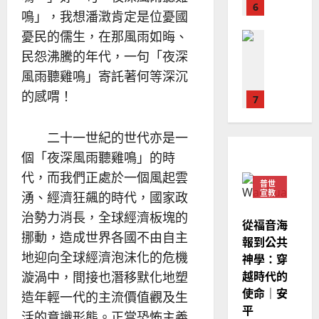
6
亞
證
瑟
鳴」，我想潘澂肯定是位憂國
華
｜
憂民的儒生，在那風雨如晦、
普世宣教
人
歐
2025-
德
的
民怨沸騰的年代，一句「夜深
陽
02-
國
農
瑞
20
風雨聽雞鳴」寄託著何等深沉
華
曆
萍
的感喟！
7
人
新
宣
年
2025-
教會發展
教
｜
二十一世紀的世代亦是一
02-
門徒培育
經
余
20
個「夜深風雨聽雞鳴」的時
如
歷
自
何
代，而我們正處於一個風起雲
｜
力
普世
以
1
宣教
吳
湧、經濟狂飆的時代，國家政
國
振
2025-
治勢力消長，全球經濟板塊的
普世宣教
度
從福音海
忠
02-
挪動，造成世界各國不由自主
思
福
報到公共
、
18
維
音
地迎向全球經濟泡沫化的危機
神學：穿
溫
建
未
淑
越時代的
漩渦中，間接也潛移默化地塑
2
造
及
芳
使命｜安
造年輕一代的主流價值觀及生
地
之
平
普世宣教
活的意識形態。正當恐怖主義
方
民