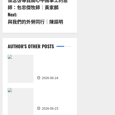
懷念啓導我關心中國事工的恩
o
師：包忠傑牧師｜黃家麟
s
Next:
與我們的外勞同行｜陳謳明
t
n
a
AUTHOR'S OTHER POSTS
v
從福音海報到公
共神學：穿越時
i
代的使命｜安平
g
2026-06-24
a
重思當代的佈道
t
植堂｜劉利宇
2026-06-23
i