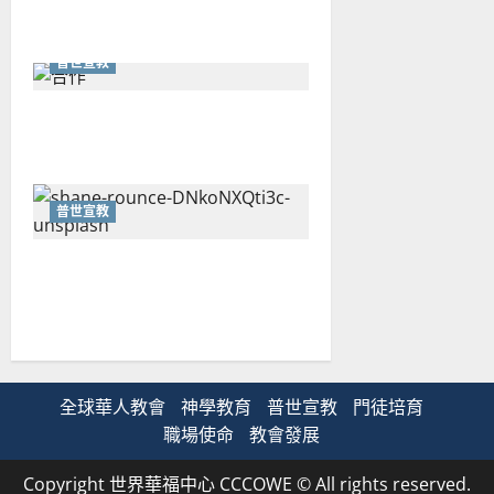
普世宣教
重思當代的佈道植堂｜劉利宇
普世宣教
重塑宣教圖景：創啟地區華人
教會的新動力與挑戰｜家謙
全球華人教會
神學教育
普世宣教
門徒培育
職場使命
教會發展
Copyright 世界華福中心 CCCOWE © All rights reserved.