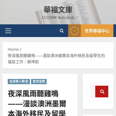
Skip
華福文庫
to
content
CCCOWE ArticleLib
世界華福中心
Primary
Menu
Home
夜深風雨聽雞鳴——漫談澳洲墨爾本海外移民及留學生的
福音工作｜蔡坤助
全球華人教會
普世宣教
Search
夜深風雨聽雞鳴
for:
——漫談澳洲墨爾
Search
普世宣教
本海外移民及留學
神學教育