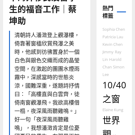
宣
生的福音工作｜蔡
熱門
教
標籤
的
3
坤助
整
普世宣教
全
Sophia Chen
清朝詩人潘澂登上觀瀑樓，
使
向
Patricia Lau
命
穆
倚靠著窗櫺欣賞飛瀑之美
Kevin Chen
｜
斯
時，他感到彷彿置身於一個
Jimmy
Ray
4
王
林
白色與銀色交織而成的晶瑩
Lin
Harold
永
傳
Chan
Simon
普世宣教
空間，在激起的團團水煙雨
信
福
Lee
差
音
霧中，深感當時的世態炎
傳
10/40
的
2025-
涼，國難深重，遂題詩抒情
過
可
02-
曰：「高樓直與白雲齊，徒
5
來
18
行
之窗
人
倚南窗觀瀑飛。我欲高樓借
策
普世宣教
的
略
一榻，夜深風雨聽雞鳴。」
Elaine Kung
馬
佳
｜
世界
好一句「夜深風雨聽雞
來
美
黃
鳴」，我想潘澂肯定是位憂
西
見
約
觀
6
亞