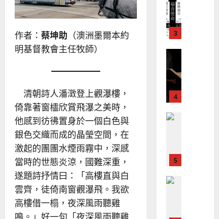
堂
的
02-
宣
會
定
20
教
？
義
的
3
作者：
蔡坤助
（澳洲墨爾本約
、
整
現
2024-
明基督教會主任牧師）
普世宣教
全
況
01-
使
向
09
及
命
穆
反
｜
斯
思
清朝詩人潘澂登上觀瀑樓，
4
王
林
｜
倚靠著窗櫺欣賞飛瀑之美時，
永
傳
葉
普世宣教
信
福
他感到彷彿置身於一個白色與
大
差
音
銘
銀色交織而成的晶瑩空間，在
傳
的
2025-
激起的團團水煙雨霧中，深感
過
可
02-
2025-
5
來
當時的世態炎涼，國難深重，
18
行
02-
人
策
遂題詩抒情曰：「高樓直與白
18
普世宣教
的
略
雲齊，徒倚南窗觀瀑飛。我欲
馬
佳
｜
高樓借一榻，夜深風雨聽雞
來
美
黃
西
見
約
鳴。」好一句「夜深風雨聽雞