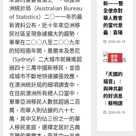
新——整
2025-
洲統計局（Australian Bureau
全使命對
02-
of Statistics）二○一一年的最
華人教會
20
的當代意
新資料公布，近十年來亞洲移
義｜袁瑒
民社區呈現急遽擴大的趨勢，
單單在二○○八至二○○九年
2026-06-18
的短短兩年間，墨爾本及悉尼
普世
（Sydney）二大城市就擁進超
宣教
過四十三萬中國新移民，並造
神學
教育
「天國的
成城市不斷地快速擴張效應。
福音」：
在澳洲統計局的細項調查中，
與神共創
在目前澳洲所有總人口當中，
的好消息
單單亞洲移民人數就超過二百
｜蔡明謀
萬，而華人則佔據約六十七
2026-06-18
萬，其中又約佔三份之一的華
人移民家庭，選擇定居於古典
高雅的墨爾本，而其中一半來