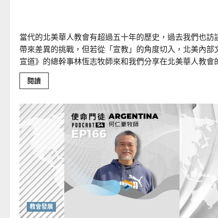
讓「宣教」重塑移民教會
當代的北美華人教會有超過五十年的歷史，過去我們也訪
帶來差異的挑戰，但若從「宣教」的角度切入，北美內部
宣道》的總幹事林恆志牧師來和我們分享在北美華人教會
Read
閱讀
more
about
讓
「宣
教」
重
塑
移
民
教
會
教會發展