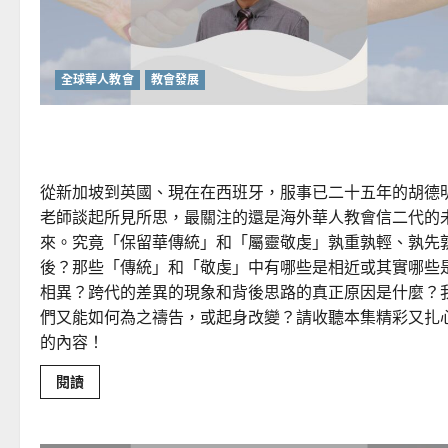
全球華人教會
教會發展
「傳」什麼？「承」何事？
從新加坡到英國、現在在西班牙，服事已二十五年的胡德
老師談起所見所思，最關注的還是海外華人教會信二代的
來。究竟「保留華傳統」和「屬靈敬虔」孰重孰輕、孰先
後？那些「傳統」和「敬虔」中有哪些是相近或其實哪些
相異？跨代的差異的現象和背後思路的真正原因是什麼？
們又能如何為之禱告，或起身改變？請收聽本集精彩又扎
的內容！
Read
閱讀
more
about
「傳」
什