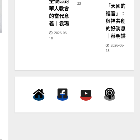
全使命對
23
「天國的
普世宣教
神
華人教會
學
福音」：
向穆斯林傳福音的可行策略
的當代意
教
育
與神共創
｜黃約瑟
義｜袁瑒
的好消息
2025-02-20
4
2026-06-
｜蔡明謀
18
2026-06-
普世宣教
18
差傳過來人的佳美見證｜歐
陽瑞萍
語
2025-02-20
5
，
教
普世宣教
華
馬來西亞華人的農曆新年｜
被
余自力
？
2025-02-18
6
普世宣教
德國華人宣教經歷｜吳振