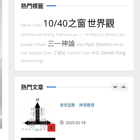
熱門標籤
2025-02-20
7
10/40之窗
世界觀
教會發展
門徒培育
Kevin Chen
如何以國度思維建造地方堂
Andrea Lee
Jimmy
Patricia Lau
Ray Lin
Simon Lee
三一神
會？
三一神論
Paul Stevens
Joseph Chean
Alex
Kevin
2024-01-09
1
Daniel Fong
Lee
Sophia Chen
丁聖材
Harold Chan
中亞
普世宣教
Elaine Kung
福音未及之民的定義、現況
及反思｜葉大銘
熱門文章
2025-02-18
2
普世宣教
神學教育
宣教的整全使命｜王永信
2025-02-18
3