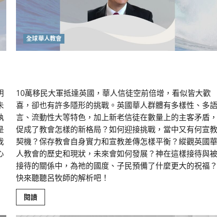
未
來
全球華人教會
香港移民潮下的英國華人教會
明
10萬移民大軍抵達英國，華人信徒空前倍增，看似皆大歡
未
喜，卻也有許多隱形的挑戰。英國華人群體有多樣性、多
孰
言、流動性大等特色，加上新老信徒在數量上的主客矛盾
是
促成了教會怎樣的新格局？如何迎接挑戰，當中又有何宣
我
契機？保存教會自身實力和宣教差傳怎樣平衡？縱觀英國
心
人教會的歷史和現狀，未來會如何發展？神在這樣接待與
接待的關係中，為祂的國度、子民預備了什麼更大的祝福
快來聽聽呂牧師的解析吧！
Read
閱讀
more
about
香