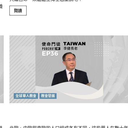
養
Read
閱讀
more
about
年
輕
一
代
的
處
境
及
教
會
面
對
世
代
張
力
的
出
路
全球華人教會
教會發展
歐洲華人教會的挑戰和更新