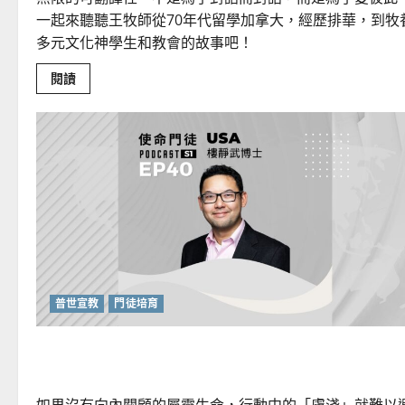
一起來聽聽王牧師從70年代留學加拿大，經歷排華，到牧
多元文化神學生和教會的故事吧！
Read
閱讀
more
about
如
何
在
多
元
文
化
中
牧
養
教
會？
普世宣教
門徒培育
在移動中重新認識遷徙的上帝