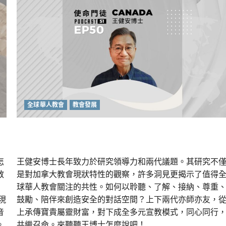
港
移
民
潮
下
的
英
國
華
人
教
會
全球華人教會
教會發展
年輕一代的處境及教會面對世代張力的出路
怎
王健安博士長年致力於研究領導力和兩代議題。其研究不
教
是對加拿大教會現狀特性的觀察，許多洞見更揭示了值得
球華人教會關注的共性。如何以聆聽、了解、接納、尊重
現
鼓勵、陪伴來創造安全的對話空間？上下兩代亦師亦友，
音
上承傳寶貴屬靈財富，對下成全多元宣教模式，同心同行
。
共繼召命。來聽聽王博士怎麼說吧！