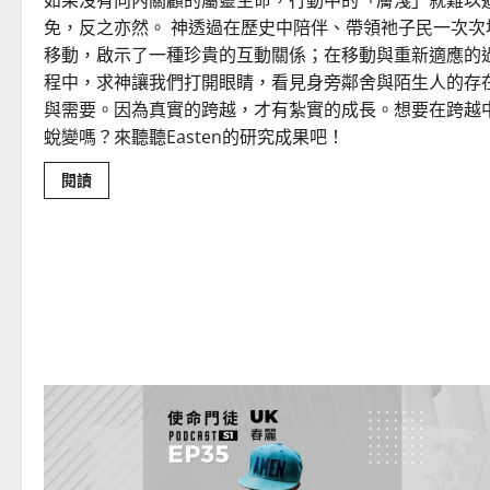
如果沒有向內關顧的屬靈生命，行動中的「膚淺」就難以
免，反之亦然。 神透過在歷史中陪伴、帶領祂子民一次次
移動，啟示了一種珍貴的互動關係；在移動與重新適應的
程中，求神讓我們打開眼睛，看見身旁鄰舍與陌生人的存
與需要。因為真實的跨越，才有紮實的成長。想要在跨越
蛻變嗎？來聽聽Easten的研究成果吧！
Read
閱讀
more
about
在
移
動
中
重
新
認
識
遷
徙
的
上
帝