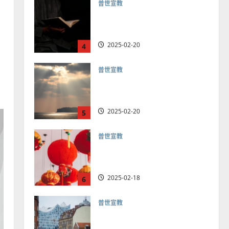
普世宣教
向穆斯林傳福音的可行策略
｜黃約瑟
2025-02-20
4
普世宣教
差傳過來人的佳美見證｜歐
陽瑞萍
2025-02-20
5
普世宣教
馬來西亞華人的農曆新年｜
余自力
2025-02-18
6
普世宣教
德國華人宣教經歷｜吳振