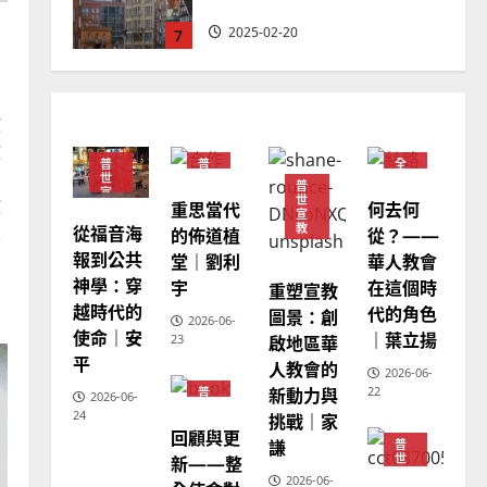
忠、溫淑芳
2025-02-20
7
教會發展
門徒培育
如何以國度思維建造地方堂
放
會？
教
普
普
全
2024-01-09
1
們
世
世
球
普
宣
宣
華
世
教
重思當代
何去何
教
教
人
宣
教
普世宣教
從福音海
教
人
的佈道植
從？——
會
福音未及之民的定義、現況
報到公共
堂｜劉利
華人教會
普
世
及反思｜葉大銘
神學：穿
宇
在這個時
重塑宣教
宣
教
越時代的
代的角色
圖景：創
2025-02-18
2
2026-06-
使命｜安
｜葉立揚
啟地區華
23
平
人教會的
2026-06-
普世宣教
神學教育
新動力與
22
普
2026-06-
世
宣教的整全使命｜王永信
24
挑戰｜家
宣
回顧與更
教
2025-02-18
謙
普
3
新——整
世
宣
2026-06-
教