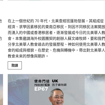
北美華人教會的今昔與未來
他
在上一個世紀的 70 年代，北美查經班蓬勃發展，其組成從
經濟、求學因素移民的東南亞移民，到因不同移民法案開
而湧入的中國或香港移居者，逐漸發展成今日的北美華人
的
會。本集邀請海外校園團契的創辦人蘇文峰牧師，要和我
分享北美華人教會過去的發展歷程、神如何使用北美華人
會的組成與樣貌，在歷史、危機與轉機中，帶出對北美華
教會未來的想像與期許。
Read
閱讀
more
about
北
美
華
人
教
會
的
今
昔
與