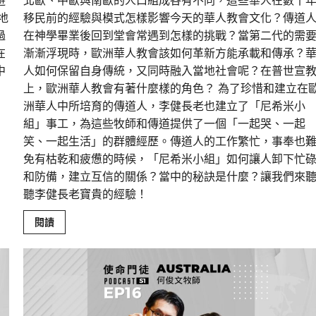
避
北歐、中歐與南歐的人口組成各有不同，這些華人在數十
地
移民前的經驗與模式怎樣影響今天的華人教會文化？傳道
過
在神學畢業後回到堂會常遇到怎樣的挑戰？當第二代的需
在
漸漸浮現時，歐洲華人教會該如何革新方能承載和傳承？
中
人如何保留自身傳統，又同時融入當地社會呢？在普世宣
上，歐洲華人教會有著什麼樣的角色？ 為了珍惜和建立在
洲華人中所培育的傳道人，李健長老也建立了「尼希米小
組」事工，為這些牧師和傳道提供了一個「一起哭、一起
笑、一起生活」的群體經歷。傳道人的工作繁忙，事奉也
免有枯乾和疲憊的時候，「尼希米小組」如何讓人卸下忙
和防備，建立互信的關係？當中的秘訣是什麼？讓我們來
聽李健長老寶貴的經驗！
Read
閱讀
more
about
歐
洲
華
人
教
會
的