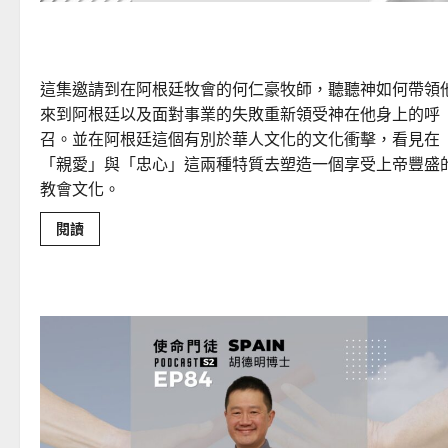
在逆境中成長的阿根廷教會
這集邀請到在阿根廷牧會的何仁豪牧師，聽聽神如何帶領
來到阿根廷以及面對事業的失敗重新領受神在他身上的呼
召。並在阿根廷這個有別於華人文化的文化衝擊，看見在
「親愛」與「忠心」這兩種特質去塑造一個享受上帝豐盛
教會文化。
Read
閱讀
more
about
在
逆
境
中
成
長
的
阿
根
廷
教
會