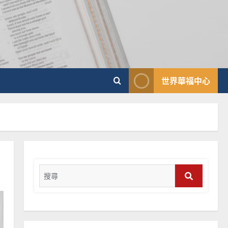
向穆斯林傳福音的可行策略
｜黃約瑟
2025-02-20
4
普世宣教
差傳過來人的佳美見證｜歐
世界華福中心
陽瑞萍
2025-02-20
5
普世宣教
馬來西亞華人的農曆新年｜
余自力
Search
2025-02-18
6
for:
Search
普世宣教
德國華人宣教經歷｜吳振
忠、溫淑芳