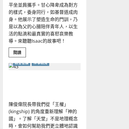
來
平坐並肩攜手。甘心降卑成為對方
的樣式，委身同行，如基督道成肉
身。他展示了塑造生命的門訓，乃
是以為父的心腸陪伴青年人，以生
活的點滴和最真實的喜怒哀樂教
導。來聽聽Isaac的故事吧！
Read
閱讀
more
about
教會發展
神學教育
跨
文
化
的
從國度與王權的視野建構神
宣
教
學教育
與
合
一，
塑
陳俊偉院長帶我們從「王權」
造
生
(kingship) 的角度重新理解「神的
命
的
國」。了解「天堂」不是地理概念
門
訓
時，會如何幫助我們更立體地認識