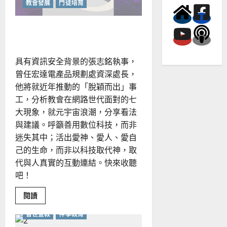
造
教會發展
門徒培育
地
方
堂
上帝在元宇宙世代的心意
會？
具有資訊安全背景的張志銘執事，
曾任宏達電產品規劃處資深處長，
他將就近年推動的「脫穎而出」事
工，分析教會在網路世代面對的七
大現象，就元宇宙浪潮，分享看法
與建議。呼籲善用數位科技，而非
迷失其中；活出愛神、愛人、愛自
己的生命，而非以科技取代神，取
代與人真實的互動連結。快來收聽
吧！
Read
閱讀
more
about
普世宣教
神學教育
上
帝