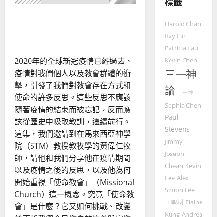
標籤
的
3
整
使命型教會：展現整全福音
普世宣教
全
Harold Chan
的影響力
使
向
Ray Lin
命
穆
Patricia Lau
｜
斯
2020年的全球新冠疫情已經過去，
Kevin Chen
4
王
林
三一神
疫情對我們個人以及教會群體的衝
永
傳
擊，引發了我們對教會存在方式和
普世宣教
信
福
論
三一神
使命的許多反思。這些反思不應該
差
音
Sophia Chen
傳
的
隨著疫情的結束而被忘記，反而應
2025-
Paul
過
可
02-
該從歷史中吸取教訓，繼續前行。
5
Stevens
來
18
行
這集，我們邀請到在馬來西亞神學
人
策
Jimmy
院（STM）教授教牧學的黃偉仁牧
普世宣教
的
略
Joseph
師，請他和我們分享他在疫情期間
馬
佳
｜
Chean
Kevin
以及疫情之後的反思，以及他為何
來
美
黃
Lee
Alex
西
開始重視「使命教會」（Missional
見
約
Simon Lee
6
亞
證
Church）這一概念。究竟「使命教
瑟
丁聖材
Elaine
華
｜
會」是什麼？它又如何挑戰、改變
普世宣教
人
歐
Kung
Andrea