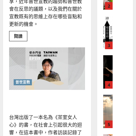
？
義
享，近年普世宣教的趨勢和普世教
的
3
、
會在反思的議題，以及我們在關於
整
現
2024-
宣教既有的思維上存在哪些盲點和
普世宣教
全
況
01-
更新的機會。
使
向
09
及
命
穆
反
Read
閱讀
｜
斯
more
思
about
4
王
林
｜
如
永
傳
何
葉
開
普世宣教
信
福
大
啟
差
「整
音
銘
全
傳
的
2025-
宣
教」
過
可
02-
2025-
的
普世宣教
5
來
18
行
多
02-
元
人
策
18
性？
在邊緣中的上帝
普世宣教
的
略
要
怎
馬
佳
｜
麼
來
美
從
黃
「民
台灣出版了一本名為《茶室女人
西
見
約
族
6
心》的書，在社會上引起很大的迴
亞
中
證
瑟
心
華
｜
響，在這本書中，作者訪談記錄了
主