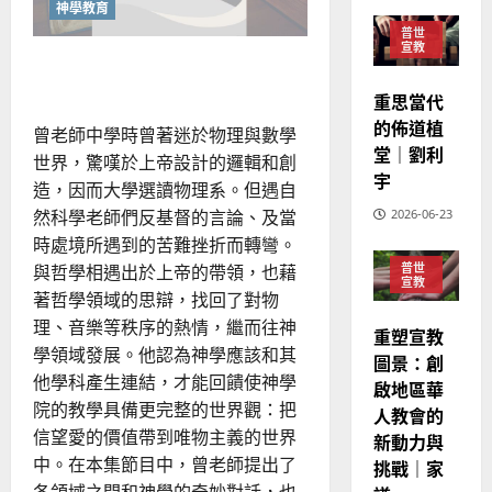
神學教育
教
？
義
的
普世
3
、
宣教
整
華文化的神學處境
現
2024-
普世宣教
全
況
01-
重思當代
使
向
09
及
的佈道植
命
穆
曾老師中學時曾著迷於物理與數學
反
堂｜劉利
｜
斯
世界，驚嘆於上帝設計的邏輯和創
思
宇
4
王
林
｜
造，因而大學選讀物理系。但遇自
永
傳
葉
然科學老師們反基督的言論、及當
2026-06-23
普世宣教
信
福
大
時處境所遇到的苦難挫折而轉彎。
差
音
銘
普世
與哲學相遇出於上帝的帶領，也藉
傳
的
2025-
宣教
著哲學領域的思辯，找回了對物
過
可
02-
2025-
5
來
理、音樂等秩序的熱情，繼而往神
18
行
02-
重塑宣教
人
策
學領域發展。他認為神學應該和其
18
圖景：創
普世宣教
的
略
他學科產生連結，才能回饋使神學
啟地區華
馬
佳
｜
院的教學具備更完整的世界觀：把
人教會的
來
美
黃
信望愛的價值帶到唯物主義的世界
新動力與
西
見
約
中。在本集節目中，曾老師提出了
6
挑戰｜家
亞
證
瑟
各領域之間和神學的奇妙對話，也