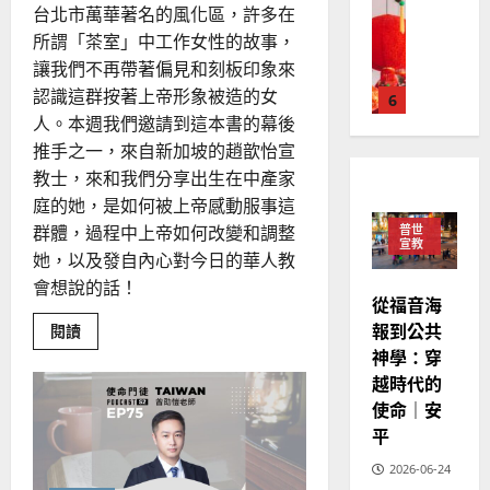
普世宣教
義」
人
歐
台北市萬華著名的風化區，許多在
2025-
中
德
的
陽
得
02-
所謂「茶室」中工作女性的故事，
釋
國
農
瑞
20
放？
讓我們不再帶著偏見和刻板印象來
華
曆
萍
認識這群按著上帝形象被造的女
7
人
新
人。本週我們邀請到這本書的幕後
宣
年
2025-
教會發展
教
推手之一，來自新加坡的趙歆怡宣
｜
02-
門徒培育
經
余
教士，來和我們分享出生在中產家
20
如
歷
自
庭的她，是如何被上帝感動服事這
何
｜
力
普世
群體，過程中上帝如何改變和調整
以
1
宣教
吳
她，以及發自內心對今日的華人教
國
振
2025-
會想說的話！
普世宣教
度
忠
02-
從福音海
思
福
、
18
報到公共
Read
閱讀
維
音
溫
more
神學：穿
建
about
未
淑
在
越時代的
2
造
及
芳
邊
緣
使命｜安
地
之
中
普世宣教
方
平
民
的
2025-
神學教育
上
堂
的
02-
帝
2026-06-24
宣
會
定
20