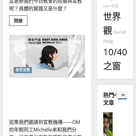
2025-
並更新我們今日教會的牧養與宣教
德
的
陽
Lee
中亞
02-
呢？具體的實踐又是什麼？
國
農
瑞
20
世界
華
曆
萍
Read
閱讀
7
人
新
more
觀
about
宣
年
Daniel
使
2025-
教會發展
教
命
｜
02-
Fong
型
門徒培育
經
余
20
教
10/40
如
會：
歷
自
展
何
｜
力
現
以
之窗
整
1
吳
全
國
普世宣教
振
福
2025-
普世宣教
音
度
忠
02-
的
思
福
、
影
如何開啟「整全宣教」的多
18
響
維
音
溫
力
元性？要怎麼從「民族中心
熱門
建
未
淑
文章
主義」中得釋放？
2
造
及
芳
地
之
普世宣教
方
民
2025-
神學教育
這集我們邀請到宣教機構——OM
堂
的
02-
宣
的年輕同工Michelle來和我們分
會
定
20
教