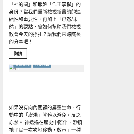
「神的國」和耶穌「作王掌權」的
身份？當我們重新檢視新舊約的連
續性和重要性，再加上「已然/未
然」的觀點，會如何幫助我們檢視
教會今天的掙扎？讓我們來聽院長
的分享吧！
Read
閱讀
more
about
普世宣教
門徒培育
從
國
度
與
在移動中重新認識遷徙的上
王
權
帝
的
視
野
建
如果沒有向內關顧的屬靈生命，行
構
神
動中的「膚淺」就難以避免，反之
學
教
亦然。 神透過在歷史中陪伴、帶領
育
祂子民一次次地移動，啟示了一種