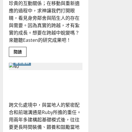
珍貴的互動關係；在移動與重新適
應的過程中，求神讓我們打開眼
睛，看見身旁鄰舍與陌生人的存在
與需要。因為真實的跨越，才有紮
實的成長。想要在跨越中蛻變嗎？
來聽聽Easten的研究成果吧！
Read
閱讀
more
about
普世宣教
在
移
動
中
如何以社區發展進入非洲宣
重
新
教？
認
識
遷
徙
跨文化處境中，與當地人的緊密配
的
上
合和前端溝通是Ruby所擔的重任。
帝
用兩年多建構起基礎模式後，往往
要更長時間裝備、餵養和鼓勵當地