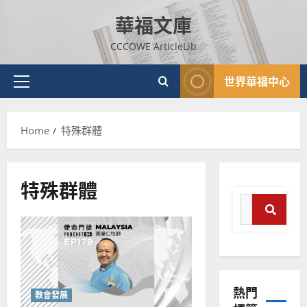
Skip
華福文庫
to
content
CCCOWE ArticleLib
世界華福中心
Primary
Menu
Home
特殊群體
特殊群體
Search
for:
Sear
普世宣教
神學教育
宣
熱門
教
教會發展