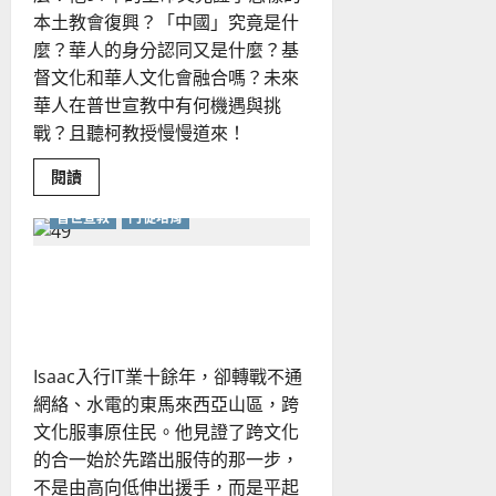
本土教會復興？「中國」究竟是什
麼？華人的身分認同又是什麼？基
督文化和華人文化會融合嗎？未來
華人在普世宣教中有何機遇與挑
戰？且聽柯教授慢慢道來！
Read
閱讀
more
about
普世宣教
門徒培育
以
史
為
鑒，
跨文化的宣教與合一，塑造
照
見
生命的門訓
華
人
教
會
Isaac入行IT業十餘年，卻轉戰不通
在
普
網絡、水電的東馬來西亞山區，跨
世
宣
文化服事原住民。他見證了跨文化
教
中
的合一始於先踏出服侍的那一步，
的
不是由高向低伸出援手，而是平起
未