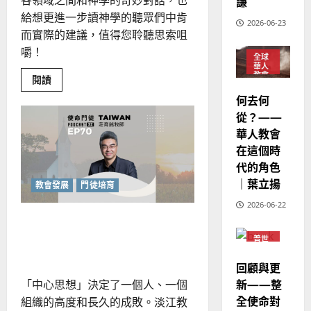
華
謙
｜
普世宣教
人
歐
給想更進一步讀神學的聽眾們中肯
2025-
2026-06-23
德
的
陽
而實際的建議，值得您聆聽思索咀
02-
國
農
瑞
20
嚼！
全球
華
曆
萍
華人
7
人
新
教會
Read
閱讀
more
宣
年
普世
2025-
about
何去何
宣教
教
｜
華
02-
從？——
文
經
余
20
化
華人教會
歷
自
的
神
在這個時
｜
力
學
代的角色
吳
處
境
振
｜葉立揚
教會發展
門徒培育
2025-
忠
02-
2026-06-22
、
18
如何以國度思維建造地方堂
溫
會？
普世
淑
宣教
芳
回顧與更
新——整
「中心思想」決定了一個人、一個
2025-
全使命對
組織的高度和長久的成敗。淡江教
02-