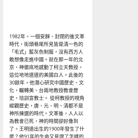
在
元
以史為鑒，照見華人教會在
宇
宙
普世宣教中的未來
世
代
的
心
1982年，一個安靜、封閉的後文革
意
時代，街頭巷尾所見皆是清一色的
「毛式」藍灰色制服，沒有西方人
敢想像走進中國。就在那一年的北
京，神徹底地感動了柯立天教授，
這位地地道道的美國白人。此後的
30餘年，他潛心研究中國歷史、文
化，輾轉美、台兩地教授教會歷
史，培訓宣教士。 從柯教授的視角
縱觀歷史，唐、元、明、清都不是
神所揀選的時代。文革後，人人以
為教會已死，神的時間卻好像到
了。王明道出生的1900年發生了什
麼？他91年的生命又見證了怎樣的