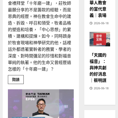
華人教會
會禮拜堂「十年磨一建」，莊牧師
20
的當代意
最願分享的不是籌款的經驗，而是
義｜袁瑒
恩典的經歷。神在教會生命中的建
造、拆毀、呼召和領受，牧者品格
2026-06-18
的塑造和培養，「中心思想」的累
積、建構和提煉。如今，同時躋身
普世
宣教
於牧會現場和神學研究的他，話裡
神學
話外都透著實幹者的務實、學者的
教育
「天國的
深度、對時間彌足的珍惜和對福音
福音」：
單純的執著。他的生命又曾經歷過
與神共創
怎樣的「十年磨一建」？
的好消息
Read
｜蔡明謀
閱讀
more
about
2026-06-18
如
何
以
國
度
思
維
建