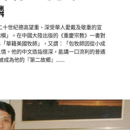
麟
tel）為二十世紀德高望重、深受華人愛戴及敬重的宣
楷模」。在中國大陸出版的《重慶宗教》一書對
—「華籍美國牧師」，又謂：「包牧師因從小成
人情。他的中文造詣很深，能講一口流利的普通
為他的『第二故鄉』......