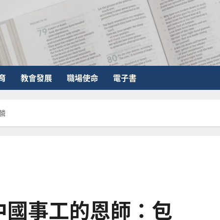
育
教會發展
職場使命
電子書
麟
中國事工的恩師：包