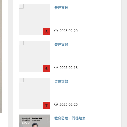
普世宣教
馬來西亞華人的農曆新年｜
余自力
2025-02-18
6
普世宣教
德國華人宣教經歷｜吳振
忠、溫淑芳
2025-02-20
7
教會發展
門徒培育
如何以國度思維建造地方堂
會？
2024-01-09
1
普世宣教
福音未及之民的定義、現況