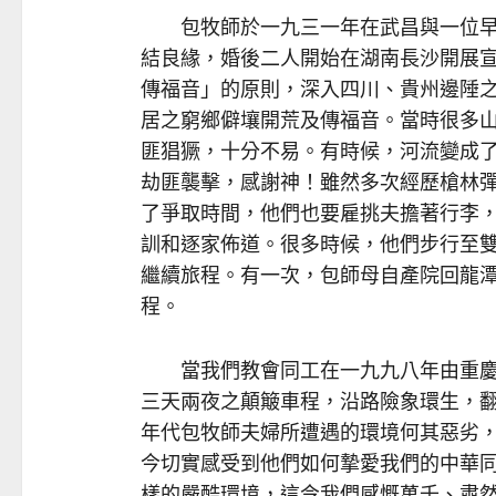
包牧師於一九三一年在武昌與一位早已相識
結良緣，婚後二人開始在湖南長沙開展
傳福音」的原則，深入四川、貴州邊陲
居之窮鄉僻壤開荒及傳福音。當時很多
匪猖獗，十分不易。有時候，河流變成
劫匪襲擊，感謝神！雖然多次經歷槍林
了爭取時間，他們也要雇挑夫擔著行李
訓和逐家佈道。很多時候，他們步行至
繼續旅程。有一次，包師母自產院回龍
程。
當我們教會同工在一九九八年由重慶
三天兩夜之顛簸車程，沿路險象環生，
年代包牧師夫婦所遭遇的環境何其惡劣
今切實感受到他們如何摯愛我們的中華
樣的嚴酷環境，這令我們感慨萬千、肅