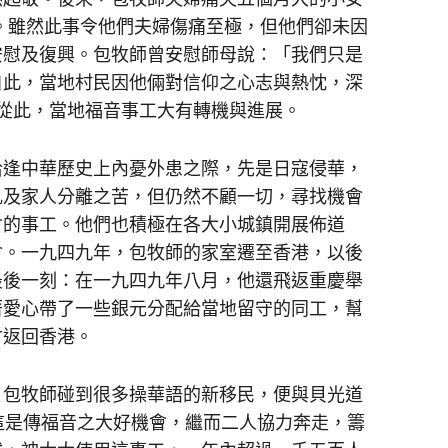
疾。雖然此事令他們夫婦傷痛至極，但他們卻未因
安慰及復興。包牧師曾安慰師母說：「我們只是
自此，當地村民因他倆對信仰之心志與熱忱，深
從此，當地福音事工大有轉機與進展。
逢中華歷史上內憂外患之際，先是日寇侵華，
亂及家人分離之苦，但仍然不顧一切，尋找機會
會的事工。他們也積極在各大小城鎮開展佈道
會。一九四九年，包牧師的家室遷至香港，以後
最後一刻：在一九四九年八月，他還飛返重慶舉
著愛心帶了一些銀元分配給當地留守的同工，幫
才返回香港。
包牧師碰到很多操華語的新移民，便與貝光道
量，認為這是傳福音之大好機會，繼而二人協力奔走，籌