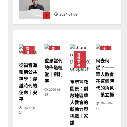
及反思｜葉大銘
2025-02-18
2
普世宣教
神學教育
宣教的整全使命｜王永信
2025-02-18
普
普
全
3
世
世
球
普
宣
宣
華
世
重思當代
何去何
教
教
人
宣
教
從福音海
普世宣教
教
的佈道植
從？——
會
報到公共
向穆斯林傳福音的可行策略
堂｜劉利
華人教會
普
世
神學：穿
｜黃約瑟
宇
在這個時
重塑宣教
宣
越時代的
教
代的角色
圖景：創
2025-02-20
4
2026-06-
使命｜安
｜葉立揚
啟地區華
23
平
人教會的
普世宣教
2026-06-
2026-06-
新動力與
22
差傳過來人的佳美見證｜歐
24
挑戰｜家
陽瑞萍
謙
2025-02-20
5