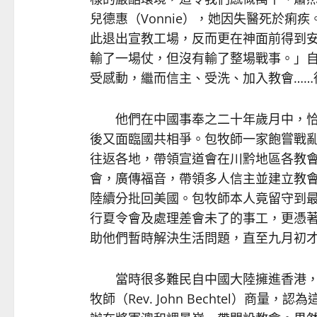
兒德惠（Vonnie），她因失醫死於痢
此退出宣教工場，反而更在神面前得到
輸了一場仗，但沒有輸了整場戰事。」
受感動，繼而信主、受洗、加入教會……
他們在中國事奉之二十年歲月中，恰
後又面臨國共相爭。包牧師一家飽嘗戰
往返各地，帶領宣道會在川黔地區各教
會，廣傳福音，帶領多人信主並建立教
陸續分批回美國。包牧師本人竟留守到
行夏令會及處理差會未了的事工，更憑
助他們暫時解決生活問題，直至九月初
當時很多難民自中國大陸擁進香港，
牧師（Rev. John Bechtel）商