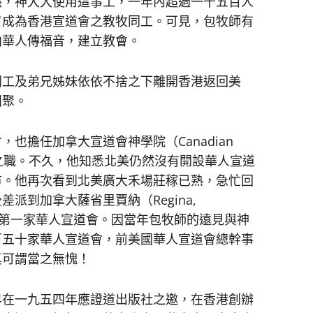
然，神大大使用這事工，一年內超過一千五百人
召成為香港宣道會之教牧同工。可見，包牧師有
向華人傳福音，建立教會。
工及弟兄姊妹依依不捨之下離開香港返回美
團聚。
擔任加拿大宣道會神學院（Canadian
系教授之職。不久，他知悉北美仍然沒有開設華人宣道
市。他再次看到北美廣大禾場莊稼已熟，急忙回
派到加拿大薩省里賈納（Regina,
開辦全北美第一家華人宣道會。因當年包牧師的遠見與神
百五十家華人宣道會，前美國華人宣道會總幹事
真可謂當之無愧！
在一九五四年應證道出版社之邀，在香港創辦