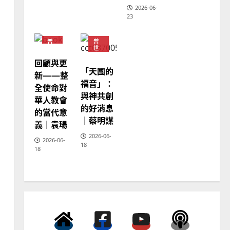
2026-06-
23
普世宣教
馬來西亞華人的農曆新年｜
普
普
余自力
世
世
宣
宣
回顧與更
教
教
2025-02-18
6
「天國的
神
新——整
學
福音」：
全使命對
教
普世宣教
育
與神共創
華人教會
德國華人宣教經歷｜吳振
的好消息
的當代意
忠、溫淑芳
｜蔡明謀
義｜袁瑒
2025-02-20
7
2026-06-
2026-06-
18
18