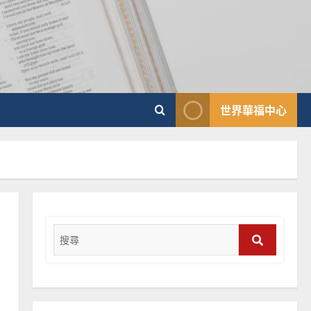
普世宣教
馬來西亞華人的農曆新年｜
余自力
2025-02-18
6
普世宣教
世界華福中心
德國華人宣教經歷｜吳振
忠、溫淑芳
2025-02-20
7
教會發展
門徒培育
如何以國度思維建造地方堂
會？
Search
2024-01-09
for:
1
Search
普世宣教
福音未及之民的定義、現況