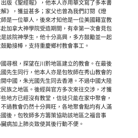
，出版《聖經報》，他本人亦用華文寫了多本書
註解》，獲益甚多；家父也曾為我們訂閱《燈
牧師是一位華人，後來才知他是一位美國籍宣教
年赴加拿大神學院受造期間，有幸第一次會見包
我是該院神學生，他十分高興，多方鼓勵並一起
並鼓勵接棒，支持重慶鄉村教會事工。
國尋根，探望在川黔地區建立的教會。在最後
光國先生同行，他本人亦是包牧師在秀山教會的
離開中國，朱光國先生同去香港。不過中國大陸
數民族之地區。後經與官方多次來往交涉，才獲
好些地方已經沒有教堂，信徒只能在家中聚會，
。不過教會仍然十分興旺，各地聚會點均有人滿
美國後，包牧師多方籌策協助該地區之福音事
心臟病加上肺炎致使其後行動不便。