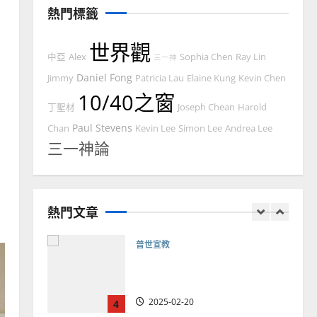
及反思｜葉大銘
熱門標籤
2025-02-18
2
世界觀
中亞
Alex
Sophia Chen
Ray Lin
三一神
普世宣教
神學教育
Daniel Fong
Jimmy
Patricia Lau
Elaine Kung
Kevin Chen
宣教的整全使命｜王永信
10/40之窗
丁聖材
Joseph Chean
Harold
2025-02-18
3
Paul Stevens
Chan
Kevin Lee
Simon Lee
Andrea Lee
三一神論
普世宣教
向穆斯林傳福音的可行策略
｜黃約瑟
熱門文章
2025-02-20
4
普世宣教
差傳過來人的佳美見證｜歐
陽瑞萍
2025-02-20
5