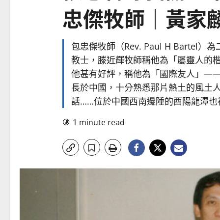
忠傑牧師｜黃家
包忠傑牧師（Rev. Paul H Bar
教士，滕近輝牧師稱他為「屬靈人的
他甚有好評，稱他為「國際友人」—
長於中國，十分熟悉那片熱土的風土
話……位於中國西南邊陲的酉陽龍潭也被成
1 minute read