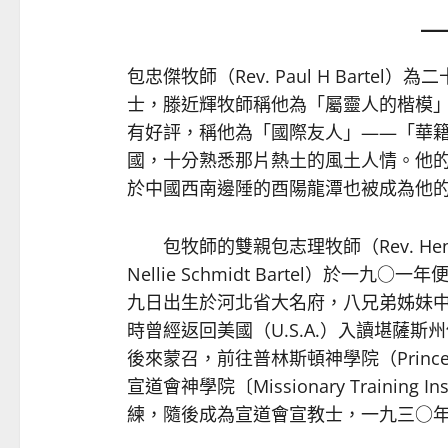
包忠傑牧師（Rev. Paul H Bart
士，滕近輝牧師稱他為「屬靈人的楷模
有好評，稱他為「國際友人」——「華
國，十分熟悉那片熱土的風土人情。他的
於中國西南邊陲的酉陽龍潭也被成為他
包牧師的雙親包志理牧師（Rev. Henry C
Nellie Schmidt Bartel）於
九日出生於河北省大名府，八兄弟姊妹
時曾經返回美國（U.S.A.）入讀堪薩斯州他泊學
後來蒙召，前往普林斯頓神學院（Princeton 
宣道會神學院〔Missionary Training Ins
練，隨後成為宣道會宣教士，一九三○