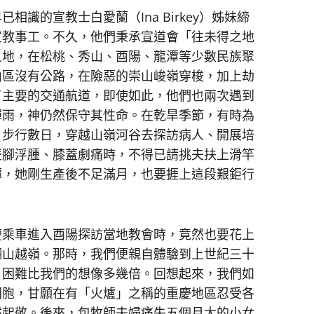
的宣教士白愛蘭（Ina Birkey）姊妹締
宣教事工。不久，他們秉承宣道會「往未得之地
之地，在松桃、秀山、酉陽、龍潭等少數民族聚
山區沒有公路，在險惡的崇山峻嶺穿梭，加上劫
了主要的交通航道，即使如此，他們也兩次遇到
彈雨，神仍然保守其性命。在乾旱季節，有時為
，步行數日，穿越山嶺河谷去探訪病人、開展培
雙腳浮腫、膝蓋劇痛時，不得已請挑夫扶上滑竿
潭，她剛生產後不足滿月，也要捱上這段艱鉅行
乘車進入酉陽探訪當地教會時，竟然也要花上
翻山越嶺。那時，我們便親自體驗到上世紀三十
，困難比我們的想像多幾倍。回想起來，我們如
同胞，甘願在有「火爐」之稱的重慶地區忍受各
然起敬。後來，包牧師夫婦痛失五個月大的小女