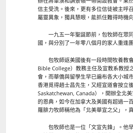
辦在將軍澳和調景嶺一帶開設教會。果
信主受洗。後來，更有多位信徒被主呼
屬靈異象，獨具慧眼，能抓住難得時機
一九五一年聖誕節前，包牧師在眾同
國，與分別了一年零八個月的家人重逢
包牧師返美國後有一段時間牧養教會，也
Bible College）教務主任及宣教
會，而華僑與留學生早已遍布各大小城
香港覓得趙士昌先生，又經宣道會按立後差
Saskatchewan, Canada），
的恩典，如今在加拿大及美國有超過一
羅腓力牧師稱他為「北美華宣之父」，
包牧師也是一位「文宣先鋒」。他早