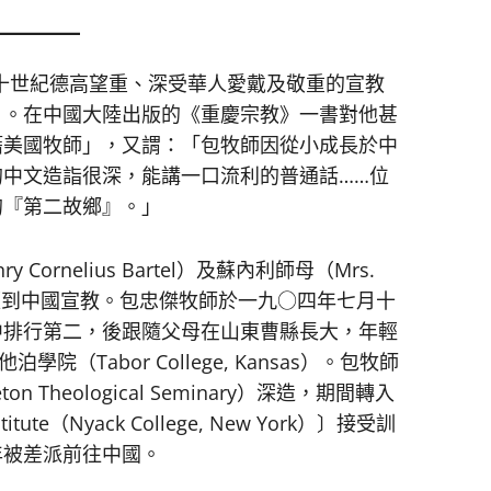
el）為二十世紀德高望重、深受華人愛戴及敬重的宣教
」。在中國大陸出版的《重慶宗教》一書對他甚
籍美國牧師」，又謂：「包牧師因從小成長於中
中文造詣很深，能講一口流利的普通話……位
的『第二故鄉』。」
ornelius Bartel）及蘇內利師母（Mrs.
一九○一年便到中國宣教。包忠傑牧師於一九○四年七月十
中排行第二，後跟隨父母在山東曹縣長大，年輕
院（Tabor College, Kansas）。包牧師
Theological Seminary）深造，期間轉入
titute（Nyack College, New York）〕接受訓
年被差派前往中國。