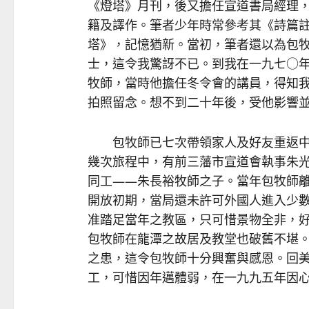
《燈塔》月刊，後又擔任宣道書局經理
籍及譯作。筆者少年時常參考其《詩篇
塔》，記憶猶新。當初，筆者還以為包
士，這令我驚訝不已。到我在一九七○
牧師，當時他擔任冬令會的講員，得知
拍照留念。想不到二十年後，受他影響
包牧師已七次帶領家人及好友重返中
幾次旅程中，有前三藩市宣道會執事朱
同工——朱長裕牧師之子。當年包牧師
開放初期，當局還未許可外國人進入少
准踏足當年之教區，只可惜景物全非，
包牧師在龍潭之故居及教堂也破舊不堪
之患，這令包牧師十分興奮與感恩。回
工，可惜因年邁體弱，在一九九五年因