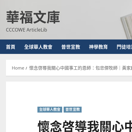
Skip
華福文庫
to
content
CCCOWE ArticleLib
首頁
全球華人教會
普世宣教
神學教育
門徒培
Home
懷念啓導我關心中國事工的恩師：包忠傑牧師｜黃家
全球華人教會
普世宣教
懷念啓導我關心