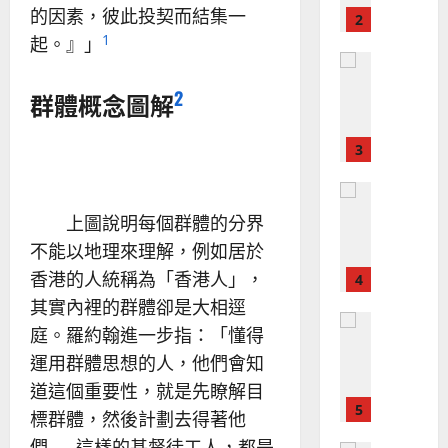
建
未
淑
的因素，彼此投契而結集一
2
造
及
芳
1
地
起。』」
之
普世宣教
方
民
2025-
神學教育
堂
的
02-
2
群體概念圖解
宣
會
定
20
教
？
義
的
3
、
整
現
2024-
普世宣教
全
況
01-
使
向
09
及
上圖說明每個群體的分界
命
穆
反
不能以地理來理解，例如居於
｜
斯
思
香港的人統稱為「香港人」，
4
王
林
｜
永
傳
其實內裡的群體卻是大相逕
葉
普世宣教
信
福
大
庭。羅約翰進一步指：「懂得
差
音
銘
運用群體思想的人，他們會知
傳
的
2025-
過
道這個重要性，就是先瞭解目
可
02-
2025-
5
來
18
行
標群體，然後計劃去得著他
02-
人
策
18
們……這樣的基督徒工人，都是