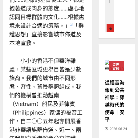
普世宣教
的
略
抱著道成肉身的態度……虛心地
馬
佳
｜
來
美
黃
認同目標群體的文化……根據處
西
見
約
3
境來設計合適的策略。」
「群
6
亞
證
瑟
體思想」直接影響城市佈道及
華
｜
普世宣教
人
本地宣教。
歐
2025-
德
的
陽
02-
國
農
瑞
20
小小的香港不但華洋雜
華
曆
萍
普世
7
人
處，某些區域更舉目皆是少數
宣教
新
宣
年
族裔。我們的城市由不同形
2025-
教會發展
從福音海
教
｜
02-
態、習性、背景群體組成。我
門徒培育
報到公共
經
余
20
如
們的機構曾推動越南
歷
神學：穿
自
何
｜
力
（Vietnam）船民及菲律賓
越時代的
以
1
吳
使命｜安
（Philippines）家傭的福音工
國
振
2025-
平
作，自二○○五年起亦開展香
普世宣教
度
忠
02-
思
福
港非華語族群佈道。近一、兩
2026-06-24
、
18
維
音
溫