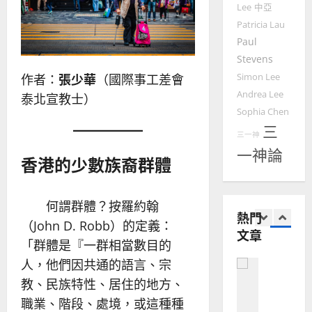
Lee
中亞
馬
佳
｜
來
Patricia Lau
美
黃
西
見
Paul
約
6
亞
證
瑟
Stevens
華
｜
Simon Lee
作者：
張少華
（國際事工差會
普世宣教
人
歐
2025-
Andrea Lee
泰北宣教士）
德
的
陽
02-
Sophia Chen
國
農
瑞
20
三
華
曆
萍
三一神
7
人
新
一神論
香港的少數族裔群體
宣
年
2025-
教會發展
教
｜
02-
門徒培育
經
余
20
如
何謂群體？按羅約翰
歷
自
熱門
何
｜
力
（John D. Robb）的定義：
文章
以
1
吳
「群體是『一群相當數目的
國
振
2025-
人，他們因共通的語言、宗
普世宣教
度
忠
02-
思
福
教、民族特性、居住的地方、
、
18
維
音
溫
職業、階段、處境，或這種種