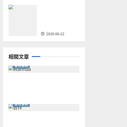
何去何從？——
華人教會在這個
時代的角色｜葉
立揚
2026-06-22
相關文章
普世宣教
從福音海報到公共神學：穿越
時代的使命｜安平
普世宣教
重思當代的佈道植堂｜劉利宇