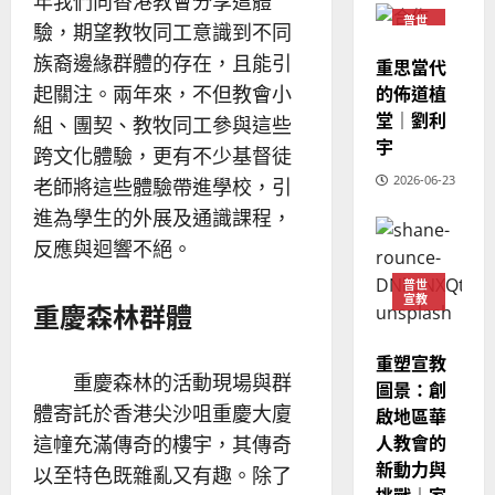
年我們向香港教會分享這體
建
未
淑
普世
驗，期望教牧同工意識到不同
2
宣教
造
及
芳
族裔邊緣群體的存在，且能引
地
之
重思當代
普世宣教
方
民
的佈道植
起關注。兩年來，不但教會小
2025-
神學教育
堂
的
堂｜劉利
02-
組、團契、教牧同工參與這些
宣
會
定
20
宇
跨文化體驗，更有不少基督徒
教
？
義
的
3
2026-06-23
、
老師將這些體驗帶進學校，引
整
現
2024-
進為學生的外展及通識課程，
普世宣教
全
況
01-
反應與迴響不絕。
使
向
09
及
命
穆
反
普世
｜
宣教
斯
思
重慶森林群體
4
王
林
｜
永
傳
葉
重塑宣教
普世宣教
信
福
大
重慶森林的活動現場與群
圖景：創
差
音
銘
體寄託於香港尖沙咀重慶大廈
啟地區華
傳
的
2025-
人教會的
這幢充滿傳奇的樓宇，其傳奇
過
可
02-
2025-
新動力與
5
來
18
行
以至特色既雜亂又有趣。除了
02-