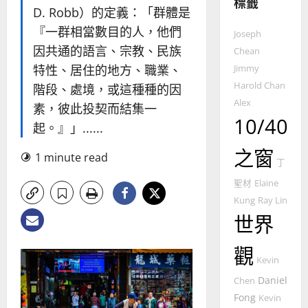
標籤
D. Robb）的定義：「群體是
『一群相當數目的人，他們
普世宣教
Joseph
神學教育
因共通的語言、宗教、民族
Chean
宣
特性、居住的地方、職業、
Jimmy
教
Harold Chan
階段、處境，或這種種的因
的
3
Alex
素，彼此投契而結集一
整
10/40
普世宣教
全
起。』」......
使
向
之窗
命
穆
1 minute read
丁
｜
斯
4
王
林
聖材
Elaine
永
傳
Kung
Ray Lin
普世宣教
信
福
世界
差
音
傳
的
2025-
觀
過
可
02-
Kevin
5
來
18
行
Daniel
Chen
人
策
Fong
Kevin
普世宣教
的
略