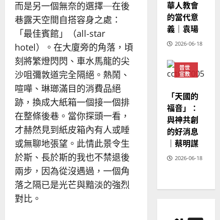
華人教會
溫
而是另一個無奈的選擇─在後
淑
的當代意
巷露天空間自搭容身之處：
芳
義｜袁瑒
「最佳賓館」（all-star
2026-06-18
hotel）。在大廈旁的角落，頃
2025-
02-
刻將繁燈閃閃、車水馬龍的尖
普世
20
沙咀彌敦道完全隔絕。熱鬧、
宣教
神學
喧嘩、琳瑯滿目的消費品絕
教育
「天國的
跡，換成大紙箱一個接一個排
福音」：
在整條後巷。當你探頭一看，
與神共創
才赫然見到紙皮箱內有人或睡
的好消息
｜蔡明謀
或無聊地張望。此情此景令生
於斯、長於斯的我也不禁退後
2026-06-18
兩步，因為從沒遇過，一個角
落之隔已是光芒與黯淡的強烈
對比。