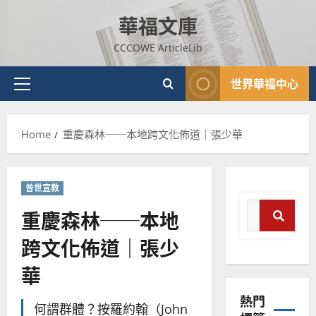
Skip
華福文庫
to
content
CCCOWE ArticleLib
世界華福中心
Primary
Menu
Home
重慶森林──本地跨文化佈道｜張少華
普世宣教
Search
重慶森林──本地
for:
跨文化佈道｜張少
Search
華
熱門
何謂群體？按羅約翰（John