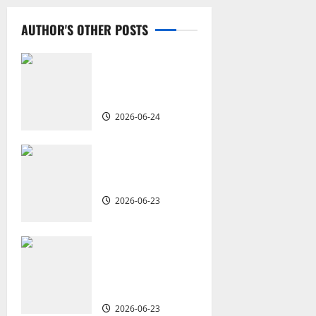
a
AUTHOR'S OTHER POSTS
v
i
從福音海報到公
共神學：穿越時
g
代的使命｜安平
2026-06-24
a
t
重思當代的佈道
植堂｜劉利宇
i
2026-06-23
o
重塑宣教圖景：
n
創啟地區華人教
會的新動力與挑
戰｜家謙
2026-06-23