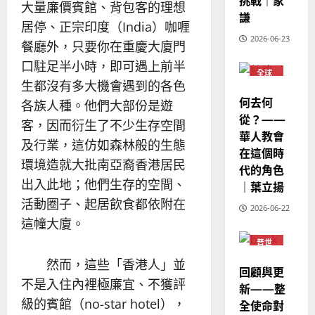
挑戰｜家
人
策
18
大量廉價賓館、背包客的理想
普世宣教
的
謙
略
居停、正宗印度（India）咖喱
馬
佳
｜
2026-06-23
來
餐廳外，只要你在重慶大廈門
美
黃
西
見
約
口駐足半小時，即可遇上前半
6
全球
亞
證
瑟
華人
生都沒有多大機會遇到的各色
華
｜
教會
何去何
普世宣教
各族人種。他們大部份是遊
人
普世
歐
2025-
宣教
從？——
德
的
陽
客，因而衍生了不少生存空間
02-
華人教會
國
農
瑞
20
及行業，這仿如森林般的生態
在這個時
華
曆
萍
環境造就大批南亞裔香港居民
7
人
代的角色
新
宣
出入此地；他們生存的空間、
年
｜葉立揚
2025-
教
｜
02-
活動圈子、起居飲食都依附在
2026-06-22
經
余
20
這幢大廈。
歷
自
普世
｜
力
宣教
吳
然而，這些「香港人」並
回顧與更
振
2025-
不是入住內裡極廉宜、不獲評
新——整
忠
02-
級的賓館（no-star hotel），
全使命對
、
18