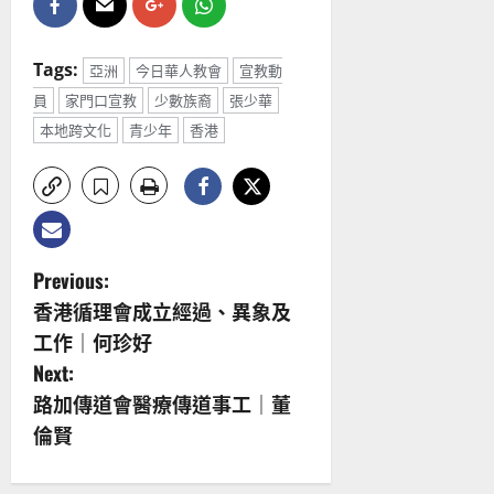
Tags:
亞洲
今日華人教會
宣教動
員
家門口宣教
少數族裔
張少華
本地跨文化
青少年
香港
P
Previous:
香港循理會成立經過、異象及
o
工作｜何珍好
s
Next:
路加傳道會醫療傳道事工｜董
t
倫賢
n