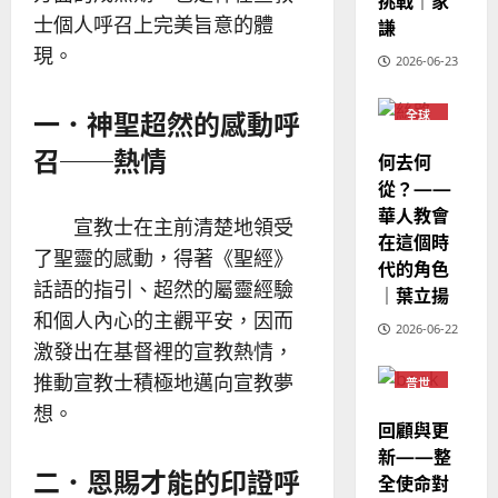
挑戰｜家
華
｜
普世宣教
士個人呼召上完美旨意的體
人
謙
歐
2025-
德
的
陽
現。
02-
2026-06-23
國
農
瑞
20
華
曆
萍
一．神聖超然的感動呼
7
全球
人
新
華人
宣
年
教會
召──熱情
2025-
何去何
教
普世
｜
02-
宣教
從？——
經
余
20
華人教會
歷
自
宣教士在主前清楚地領受
在這個時
｜
力
了聖靈的感動，得著《聖經》
代的角色
吳
話語的指引、超然的屬靈經驗
振
｜葉立揚
2025-
忠
和個人內心的主觀平安，因而
02-
2026-06-22
、
18
激發出在基督裡的宣教熱情，
溫
推動宣教士積極地邁向宣教夢
普世
淑
宣教
想。
芳
回顧與更
新——整
2025-
二．恩賜才能的印證呼
全使命對
02-