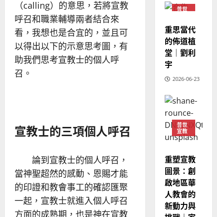
（calling）的意思，若將宣教
教
？
義
普世
的
3
宣教
呼召和職業輔導兩者結合來
、
整
重思當代
現
2024-
看，我想也是合宜的，並且可
普世宣教
全
況
的佈道植
01-
以得出以下的示意思考圖，有
使
向
09
及
堂｜劉利
命
助我們思考宣教士的個人呼
穆
反
宇
｜
斯
思
召。
4
王
2026-06-23
林
｜
永
傳
葉
普世宣教
信
福
大
差
音
銘
傳
的
2025-
普世
宣教士的三項個人呼召
宣教
過
可
02-
2025-
5
來
18
行
02-
人
策
18
重塑宣教
論到宣教士的個人呼召，
普世宣教
的
略
圖景：創
當神聖超然的感動、恩賜才能
馬
佳
｜
啟地區華
來
美
的印證和教會事工的確認匯聚
黃
人教會的
西
見
約
一起，宣教士就進入個人呼召
新動力與
6
亞
證
瑟
方面的成熟期，也是神在宣教