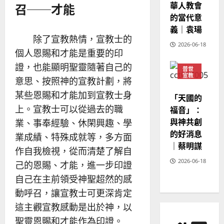
華人教會
召──才能
20
的當代意
義｜袁瑒
除了宣教熱情，宣教士的
2026-06-18
個人恩賜和才能是重要的印
證，也能顯明聖靈隨著自己的
普世
宣教
意思、按照神的宣教計劃，將
神學
教育
某些恩賜和才能加到宣教士身
「天國的
上。宣教士可以從過去的職
福音」：
與神共創
業、事奉經驗、休閑興趣、學
的好消息
業成績、特殊成就等，多方面
｜蔡明謀
作自我檢視，從而清楚了解自
2026-06-18
己的恩賜、才能，進一步印證
自己在主前領受神聖超然的感
動呼召，讓宣教士可更深肯定
這主觀宣教感動是出於神，以
聖靈恩賜和才能作為印證。