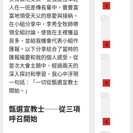
？
義
的
3
人在一班差傳長輩中，豐豐富
、
整
現
2024-
富地領受天父的慈愛與接納。
普世宣教
全
況
01-
在小組分享中，李秀全牧師帶
使
向
09
及
命
領全組討論，使我在主裡獲益
穆
反
｜
斯
思
良多，並給我機會代表小組作
4
王
林
｜
匯報。以下分享結合了當時的
永
傳
葉
匯報撮要和我的個人感受。從
普世宣教
信
福
大
差
音
是次大會主題中，經過兩天的
銘
傳
的
2025-
深入探討和學習，我心中浮現
過
可
02-
2025-
一句話：「一切從甄選宣教士
5
來
18
行
02-
開始。」
人
策
18
普世宣教
的
略
馬
佳
｜
甄選宣教士──從三項
來
美
黃
西
呼召開始
見
約
6
亞
證
瑟
華
｜