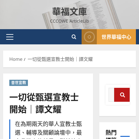
Skip
華福文庫
to
content
CCCOWE ArticleLib
世界華福中心
Primary
Menu
Home
一切從甄選宣教士開始｜譚文耀
普世宣教
Search
一切從甄選宣教士
for:
開始｜譚文耀
Sear
普世宣教
神學教育
在為期兩天的華人宣教士甄
宣
熱門
選、輔導及關顧論壇中，最
教