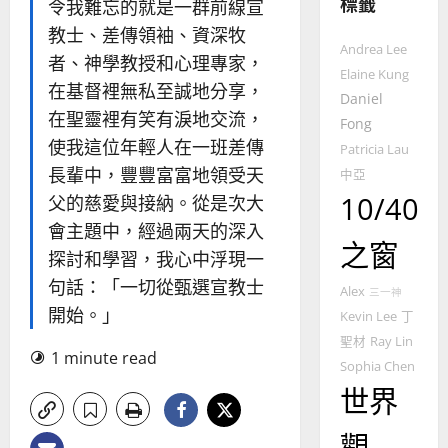
標籤
的
令我難忘的就是一群前線宣
3
整
教士、差傳領袖、資深牧
普世宣教
全
Andrea Lee
者、神學教授和心理專家，
使
向
Elaine Kung
在基督裡無私至誠地分享，
命
穆
Daniel
｜
斯
在聖靈裡有笑有淚地交流，
Fong
4
王
林
使我這位年輕人在一班差傳
Patricia Lau
永
傳
長輩中，豐豐富富地領受天
中亞
普世宣教
信
福
10/40
父的慈愛與接納。從是次大
差
音
傳
的
會主題中，經過兩天的深入
2025-
之窗
過
可
02-
探討和學習，我心中浮現一
5
來
18
行
句話：「一切從甄選宣教士
人
策
Alex
三一神
普世宣教
的
開始。」
略
Kevin Lee
丁
馬
佳
｜
聖材
Ray Lin
來
美
1 minute read
黃
Sophia Chen
西
見
約
世界
6
亞
證
瑟
華
｜
觀
普世宣教
人
歐