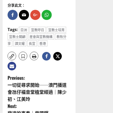
分享此文：
Tags:
亞洲
宣教呼召
宣教士培育
宣教士關顧
差會與宣教機構
教牧分
享
譚文耀
長宣
香港
P
Previous:
一切從尋求開始──澳門播道
o
會氹仔福音堂植堂經過｜陳少
s
初、江美玲
Next:
t