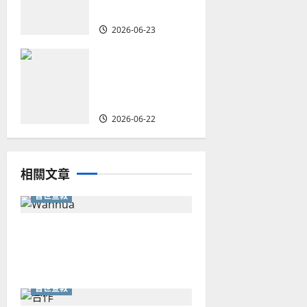
戰｜家謙
2026-06-23
何去何從？——
華人教會在這個
時代的角色｜葉
立揚
2026-06-22
相關文章
普世宣教
從福音海報到公共神學：穿越
時代的使命｜安平
普世宣教