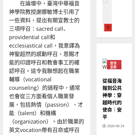
普世宣教
人
在論壇中，臺灣中華福音
歐
2025-
德
的
陽
02-
神學院教授謝娜敏博士引用了
國
農
瑞
20
一些資料，提出有關宣教士的
華
曆
萍
7
三項呼召：sacred call、
人
新
宣
年
providential call和
2025-
教會發展
教
｜
02-
ecclesiastical call，我意譯為
門徒培育
經
余
20
如
神聖超然的感動呼召、恩賜才
歷
自
何
｜
能的印證呼召和教會事工的確
力
普世
以
1
宣教
吳
認呼召。這令我聯想起在職業
國
振
2025-
輔導（vocational
普世宣教
度
從福音海
忠
02-
思
福
counseling）的過程中，通常
報到公共
、
18
維
音
神學：穿
溫
也會從三方面看個人職業發
建
未
淑
越時代的
展，包括熱情（passion）、才
2
造
及
芳
使命｜安
能（talent）和機構
地
之
平
普世宣教
方
民
（organization）。由於職業的
2025-
神學教育
堂
的
2026-06-24
02-
英文vocation帶有召命或呼召
宣
會
定
20