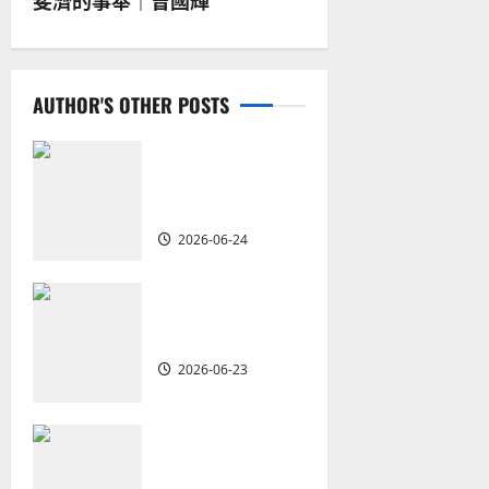
斐濟的事奉｜曾國輝
n
a
AUTHOR'S OTHER POSTS
v
i
從福音海報到公
共神學：穿越時
g
代的使命｜安平
2026-06-24
a
t
重思當代的佈道
植堂｜劉利宇
i
2026-06-23
o
重塑宣教圖景：
n
創啟地區華人教
會的新動力與挑