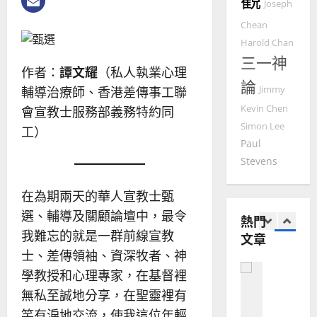
2025-
Joseph
德
的
陽
02-
國
Chean
農
瑞
20
華
曆
萍
Harold Chan
7
人
新
三一神
作者：
譚文耀
（私人執業心理
宣
年
2025-
論
教會發展
教
｜
輔導治療師、香港差傳事工聯
Jimmy
02-
門徒培育
經
余
20
Kevin Chen
會宣教士服務部義務特約同
如
歷
自
Simon Lee
工）
何
｜
力
Paul
以
1
吳
Stevens
國
振
2025-
普世宣教
度
忠
02-
思
福
在為期兩天的華人宣教士甄
、
18
維
音
溫
選、輔導及關顧論壇中，最令
熱門
建
未
淑
我難忘的就是一群前線宣教
文章
2
造
及
芳
士、差傳領袖、資深牧者、神
地
之
普世宣教
方
民
學教授和心理專家，在基督裡
2025-
神學教育
堂
的
02-
無私至誠地分享，在聖靈裡有
宣
會
定
20
笑有淚地交流，使我這位年輕
教