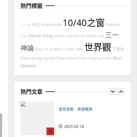
忠、溫淑芳
熱門標籤
2025-02-20
7
10/40之窗
中亞
Andrea Lee
Patricia
三一神
教會發展
門徒培育
三一
如何以國度思維建造地方堂
Daniel Fong
Lau
Simon Lee
Jimmy
Kevin Lee
會？
世界觀
神論
Ray Lin
Joseph Chean
Alex
丁聖材
2024-01-09
1
Paul
Elaine Kung
Harold Chan
Kevin Chen
Sophia Chen
Stevens
普世宣教
福音未及之民的定義、現況
及反思｜葉大銘
熱門文章
2025-02-18
2
普世宣教
神學教育
宣教的整全使命｜王永信
2025-02-18
3