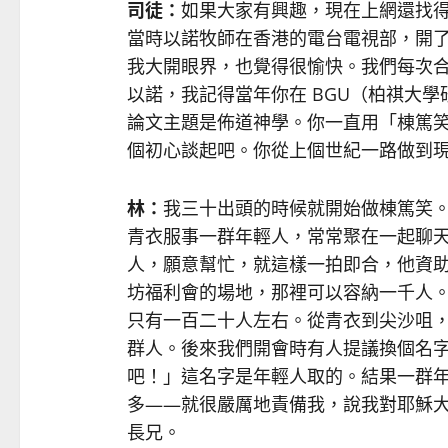
司徒：
如果大家有興趣，現在上網還找
當時以諾牧師在香港的電台電視部，開
我大開眼界，也覺得很愉快。我們每次
以諾，我記得當年你在 BGU（柏祺大
論文主題是佈道神學。你一直用「棟篤
個初心談起吧。你從上個世紀一路做到
林：
我三十出頭的時候就開始做棟篤笑
青衣服事一群年輕人，常常聚在一起聊
人，願意幫忙，就這樣一拍即合，他資
坊福利會的場地，那裡可以容納一千人
只有一百二十人左右。從青衣到尖沙咀
群人。後來我們開會時有人提議換個名
吧！」這名字是年輕人取的。結果一群
多——就很嚴厲地責備我，說我對耶穌
長兄。