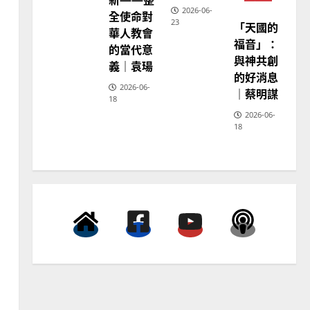
宣
2026-06-
全使命對
教
23
「天國的
普世宣教
神
華人教會
學
福音」：
向穆斯林傳福音的可行策略
的當代意
教
育
與神共創
｜黃約瑟
義｜袁瑒
的好消息
2025-02-20
4
2026-06-
｜蔡明謀
18
2026-06-
普世宣教
18
差傳過來人的佳美見證｜歐
陽瑞萍
2025-02-20
5
普世宣教
馬來西亞華人的農曆新年｜
余自力
2025-02-18
6
普世宣教