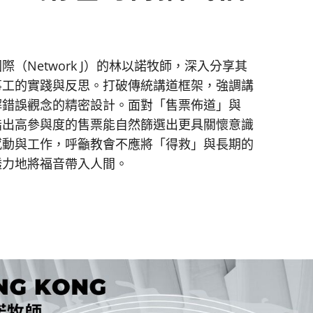
（Network J）的林以諾牧師，深入分享其
事工的實踐與反思。打破傳統講道框架，強調講
解錯誤觀念的精密設計。面對「售票佈道」與
指出高參與度的售票能自然篩選出更具關懷意識
感動與工作，呼籲教會不應將「得救」與長期的
透力地將福音帶入人間。