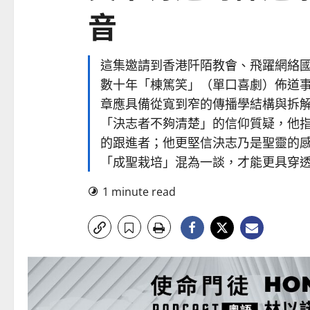
音
這集邀請到香港阡陌教會、飛躍網絡國際
數十年「棟篤笑」（單口喜劇）佈道
章應具備從寬到窄的傳播學結構與拆
「決志者不夠清楚」的信仰質疑，他
的跟進者；他更堅信決志乃是聖靈的
「成聖栽培」混為一談，才能更具穿
1 minute read