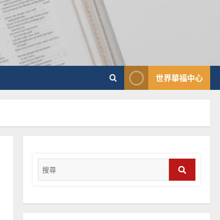
普世宣教
向穆斯林傳福音的可行策略
｜黃約瑟
2025-02-20
4
普世宣教
世界華福中心
差傳過來人的佳美見證｜歐
陽瑞萍
2025-02-20
5
普世宣教
馬來西亞華人的農曆新年｜
余自力
Search
2025-02-18
for:
6
Search
普世宣教
德國華人宣教經歷｜吳振