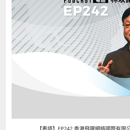
【粵語】EP242 香港飛躍網絡國際有