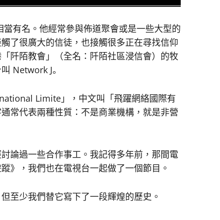
在香港相當有名。他經常參與佈道聚會或是一些大型的
接觸了很廣大的信徒，也接觸很多正在尋找信仰
港「阡陌教會」（全名：阡陌社區浸信會）的牧
etwork J。
nternational Limite」，中文叫「飛躍網絡國際有
字通常代表兩種性質：不是商業機構，就是非營
經討論過一些合作事工。我記得多年前，那間電
遊蹤》，我們也在電視台一起做了一個節目。
，但至少我們替它寫下了一段輝煌的歷史。