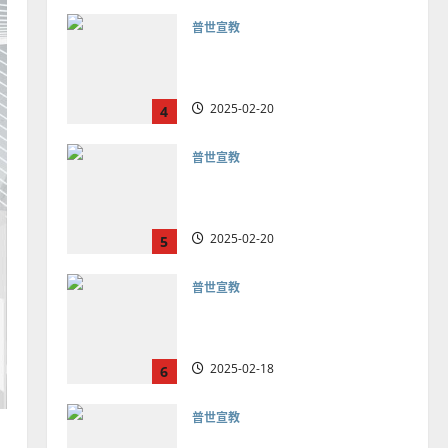
普世宣教
向穆斯林傳福音的可行策略
｜黃約瑟
2025-02-20
4
普世宣教
差傳過來人的佳美見證｜歐
陽瑞萍
2025-02-20
5
普世宣教
馬來西亞華人的農曆新年｜
余自力
2025-02-18
6
普世宣教
德國華人宣教經歷｜吳振