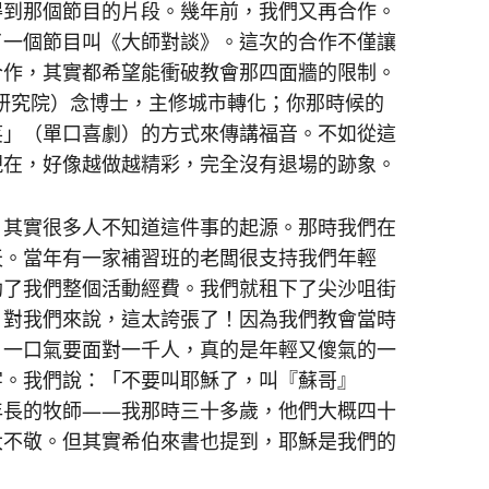
得到那個節目的片段。幾年前，我們又再合作。
了一個節目叫《大師對談》。這次的合作不僅讓
合作，其實都希望能衝破教會那四面牆的限制。
學研究院）念博士，主修城市轉化；你那時候的
笑」（單口喜劇）的方式來傳講福音。不如從這
現在，好像越做越精彩，完全沒有退場的跡象。
。其實很多人不知道這件事的起源。那時我們在
天。當年有一家補習班的老闆很支持我們年輕
助了我們整個活動經費。我們就租下了尖沙咀街
。對我們來說，這太誇張了！因為我們教會當時
，一口氣要面對一千人，真的是年輕又傻氣的一
字。我們說：「不要叫耶穌了，叫『蘇哥』
年長的牧師——我那時三十多歲，他們大概四十
大不敬。但其實希伯來書也提到，耶穌是我們的