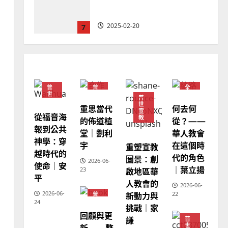
忠、溫淑芳
2025-02-20
7
教會發展
門徒培育
如何以國度思維建造地方堂
會？
普
普
全
2024-01-09
1
世
世
球
普
宣
宣
華
世
重思當代
何去何
教
教
人
宣
教
從福音海
普世宣教
教
的佈道植
從？——
會
報到公共
福音未及之民的定義、現況
堂｜劉利
華人教會
普
世
神學：穿
及反思｜葉大銘
宇
在這個時
重塑宣教
宣
越時代的
教
代的角色
圖景：創
2025-02-18
2
2026-06-
使命｜安
｜葉立揚
啟地區華
23
平
人教會的
2026-06-
普世宣教
神學教育
2026-06-
新動力與
22
普
世
宣教的整全使命｜王永信
24
挑戰｜家
宣
回顧與更
教
2025-02-18
謙
普
3
新——整
世