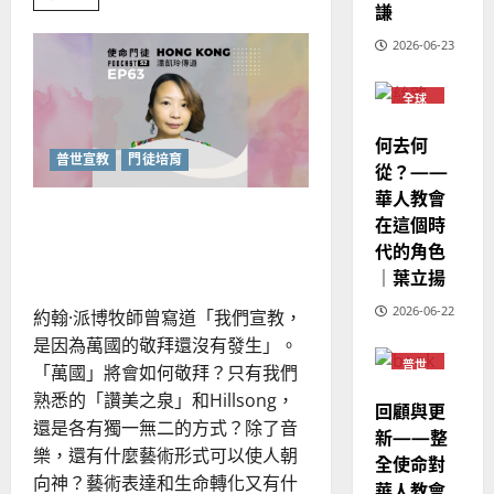
歐
2025-
more
謙
德
的
about
陽
02-
重
國
農
瑞
2026-06-23
20
新
華
想
曆
萍
像
7
人
新
教
全球
會
宣
華人
年
2025-
的
教會
教
｜
何去何
未
02-
普世
來！
普世宣教
門徒培育
經
余
宣教
20
從？——
歷
自
華人教會
｜
民族敬拜——敬拜和宣教在
力
在這個時
吳
藝術中的合一
代的角色
振
2025-
｜葉立揚
忠
02-
、
18
2026-06-22
約翰·派博牧師曾寫道「我們宣教，
溫
是因為萬國的敬拜還沒有發生」。
淑
普世
「萬國」將會如何敬拜？只有我們
芳
宣教
熟悉的「讚美之泉」和Hillsong，
回顧與更
還是各有獨一無二的方式？除了音
新——整
2025-
樂，還有什麼藝術形式可以使人朝
02-
全使命對
20
向神？藝術表達和生命轉化又有什
華人教會