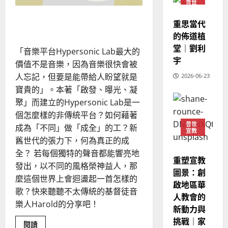
的
普世
3
、
基
宣教
督
整
現
重新想像教會的未來！
2024-
教
重思當代
普世宣教
全
況
藝
01-
的佈道植
術
使
向
09
及
在
堂｜劉利
命
穆
今
「音樂平台Hypersonic Lab最大的
反
日
宇
｜
斯
思
價值不是音樂，因為音樂很快會被
的
4
王
林
意
｜
人忘記，但要是能帶給人盼望就是
2026-06-23
義
永
傳
葉
為
寶貴的」。本著「啟發、曝光、凝
普世宣教
何？
信
福
大
聚」而建立的Hypersonic Lab是一
差
音
銘
個怎麼樣的非傳統平台？如何藉著
傳
的
2025-
普世
過
成為「不同」做「成全」的工？新
可
02-
2025-
宣教
5
來
18
行
舊世代的張力下，何為真正的成
02-
人
策
18
全？ 若每個獨特的聲音都能響亮地
普世宣教
重塑宣教
的
略
發出，以不同的風格榮神益人，那
馬
佳
圖景：創
｜
麼這個世界上會迴盪起一首怎樣的
來
美
黃
啟地區華
歌？快來聽聽不太傳統的基督徒音
西
見
約
人教會的
6
樂人Harold的分享吧！
亞
證
瑟
新動力與
華
｜
挑戰｜家
Read
普世宣教
閱讀
人