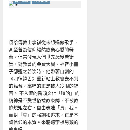
普世宣教
門徒培育
如
何
說
出
透過饒舌與街舞也可詮釋福
好
故
音？
事？
嘻哈傳教士李祺從未想過做歌手，
甚至曾為信仰毅然放棄心愛的舞
台。但當發現人們爭先恐後看街
舞，對教會的免費大餐、福音小冊
子卻避之若浼時，他帶著自創的
《四律饒舌》重新站上教會去不到
的舞台，高唱的正是被人冷眼的福
音。 不入流的街頭文化「嘻哈」的
精神是不受世俗禮教束縛，不被教
條規矩左右，自由表達「真」我。
而對「真」的強調和追求，正是基
督信仰的本質。來聽聽李祺另類的
故事吧！