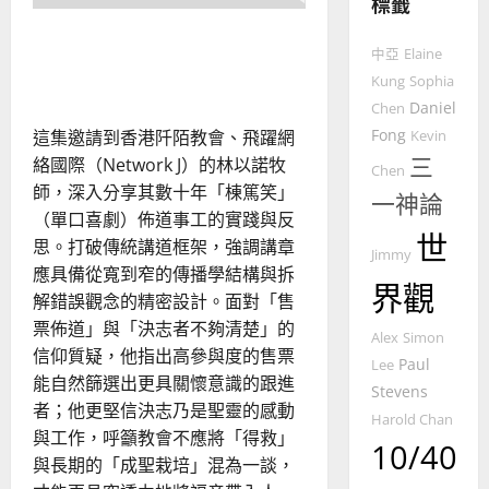
標籤
整
普世宣教
全
笑中有道的佈道家：講壇的
使
向
中亞
Elaine
傳播式福音
命
穆
Kung
Sophia
｜
斯
Daniel
Chen
4
王
林
Fong
這集邀請到香港阡陌教會、飛躍網
Kevin
永
傳
三
絡國際（Network J）的林以諾牧
普世宣教
信
福
Chen
師，深入分享其數十年「棟篤笑」
差
音
一神論
傳
的
（單口喜劇）佈道事工的實踐與反
2025-
世
過
可
02-
思。打破傳統講道框架，強調講章
Jimmy
5
來
18
行
應具備從寬到窄的傳播學結構與拆
界觀
人
策
解錯誤觀念的精密設計。面對「售
普世宣教
的
略
票佈道」與「決志者不夠清楚」的
馬
佳
｜
Alex
Simon
信仰質疑，他指出高參與度的售票
來
美
黃
Paul
Lee
西
能自然篩選出更具關懷意識的跟進
見
約
Stevens
6
亞
證
者；他更堅信決志乃是聖靈的感動
瑟
Harold Chan
華
｜
與工作，呼籲教會不應將「得救」
10/40
普世宣教
人
歐
2025-
與長期的「成聖栽培」混為一談，
德
的
陽
02-