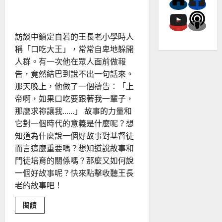
藝
如何說出好故事？
術
中
的
合
一
訪談中鎮定自若的王長老小學時人
稱「口吃大王」，常常自卑地躲開
人群。有一次他在眾人面前做報
告，竟然結巴到說不出一句話來。
那天晚上，他做了一個禱告：「上
帝啊，如果口吃要跟著我一輩子，
那麼求祢讓我......」 故事的力量和
它對一個時代的意義是什麼呢？想
知道為什麼說一個好故事對基督徒
而言這麼重要嗎？想知道說故事和
門徒培育的關係嗎？那麼又如何說
一個好故事呢？快來點擊收聽王長
老的故事吧！
Read
閱讀
more
about