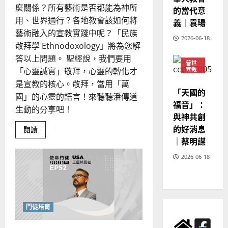
麼關係？所有藝術是否都能為神所
的當代意
用、世界通行？各地教會該如何將
義｜袁瑒
藝術融入的宣教實踐中呢？「民族
2026-06-18
敬拜學 Ethnodoxology」將為您解
答以上問題。 聖經說，我們要用
普世
「心靈誠實」敬拜，心靈的轉化才
宣教
神學
是宣教的核心。敬拜，當用「萬
教育
「天國的
國」的心靈的語言！來聽聽潘傳道
福音」：
生動的分享吧！
與神共創
的好消息
Read
閱讀
more
｜蔡明謀
about
民
族
2026-06-18
敬
拜
——
敬
拜
和
宣
門徒培育
教
在