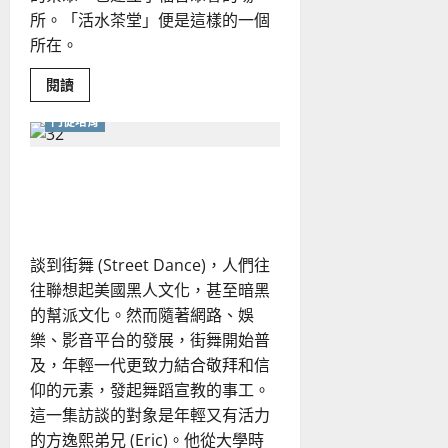
所。「活水茶堂」便是這樣的一個
所在。
Read
閱讀
more
about
門徒培育
福
音
事
工
街舞文化與基督信仰竟有這
的
創
樣的交集？
「新」
與
創
「心」
談到街舞 (Street Dance)，人們往
往聯想起美國黑人文化，甚至暗黑
的幫派文化。然而隨著網路、娛
樂、影音平台的發展，街舞開始普
及，年輕一代更致力結合敬拜和信
仰的元素，發起舞蹈宣教的事工。
這一集訪談的對象是年輕又有活力
的方逸熙弟兄 (Eric)。他從大學時