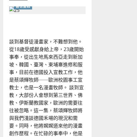
about
普世宣教
街
舞
文
化
用漫畫講道，以藝術佈道
與
基
督
信
談到基督徒漫畫家，不難想到他。
仰
竟
從18歲受感獻身給上帝，23歲開始
有
這
事奉，從出生地馬來西亞走到新加
樣
的
坡、韓國、臺灣、柬埔寨進修和服
交
事，目前在德國投入宣教工作，他
集？
是蔡頌輝牧師──歐洲校園事工宣
教士，也是一名漫畫牧師。 談到宣
教，大部份人會想到第三世界、佛
教、伊斯蘭教國家，歐洲的需要往
往被忽略。這一集，蔡頌輝牧師將
與我們淺談德國禾場的現況和需
要。同時，他將娓娓道來他的漫畫
創作歷程。在忙碌的事奉中，他是