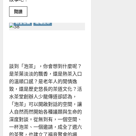
Read
閱讀
more
about
教會發展
職場使命
透
過
饒
舌
福音事工的創「新」與創
與
街
「心」
舞
也
可
詮
談到「泡茶」，你會想到什麼呢？
釋
福
是茶葉淡淡的飄香，還是熱茶入口
音？
的溫順口感？是老年人的閒情逸
致，還是歷史悠長的茶道文化？活
水茶堂創辦人少龍傳道卻認為，
「泡茶」可以開啟對話的空間，讓
人自然而然開始各種議題與生命的
深度對談。從無到有，一個空間、
一杯泡茶、一個邀請，成全了週六
的茶聚，也建立了福音聚會的場