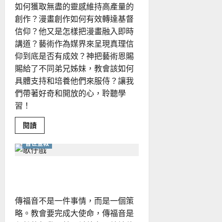
如何獲取無盡的靈感維持高產量的
創作？漫畫創作如何有效轉達基督
信仰？他又是怎樣把漫畫融入即時
講道？藝術作為媒界來呈現真理信
仰到底是否有成效？神把藝術恩賜
賜給了不同弟兄姊妹，教會該如何
具體支持和培養他們來服侍？讓我
們帶著好奇和開放的心，聆聽學
習！
Read
閱讀
more
about
普世宣教
用
漫
畫
講
有服務才有福音｜何有義
道，
以
藝
術
傳福音不是一件事情，而是一個策
佈
道
略。教會要完成大使命，傳福音是