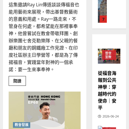
德
的
陽
02-
這集邀請Ray Lin傳道談談傳福音也
國
農
瑞
20
能用藝術來展現，帶出基督教藝術
華
曆
萍
的意義和用處。Ray一路走來，不
7
人
新
宣
管身在何處，都希望能在那裡事奉
年
2025-
教會發展
教
｜
神，他曾嘗試在教會帶敬拜團、創
02-
門徒培育
經
余
20
辦樂團七舍克勒樂隊、在父親的餐
如
歷
自
廳和朋友的鋼鐵廠工作見證、在印
何
｜
力
普世
度社區辦主日學營等，都是為了傳
以
1
宣教
吳
揚福音，實踐當年對神的一個承
國
振
2025-
普世宣教
度
諾：要一生來事奉神。
忠
02-
從福音海
思
福
、
18
報到公共
Read
閱讀
維
音
溫
more
神學：穿
建
未
about
淑
《哪
越時代的
2
造
及
芳
尼?!》
使命｜安
地
之
動
漫
普世宣教
方
平
民
也
2025-
神學教育
能
堂
的
02-
傳
2026-06-24
宣
會
定
福
20
教
音
教會發展
？
義
嗎？