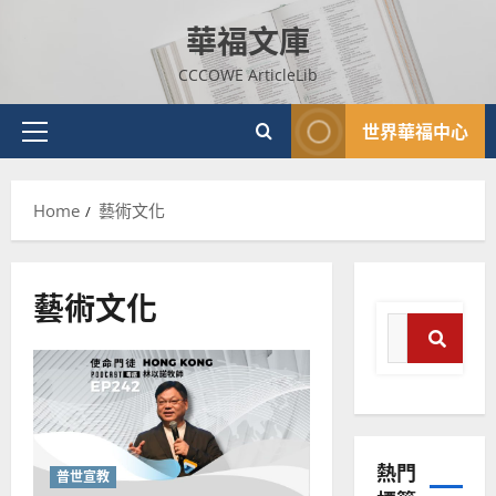
Skip
華福文庫
to
content
CCCOWE ArticleLib
世界華福中心
Primary
Menu
Home
藝術文化
藝術文化
Search
for:
普世宣教
Sear
神學教育
宣
教
熱門
的
3
普世宣教