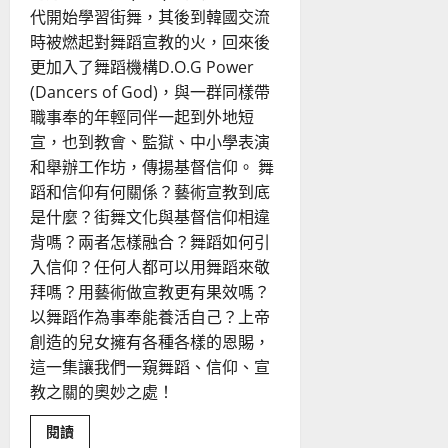
代開始學習街舞，其後到韓國交流
時被燃起對舞蹈宣教的火，回來後
更加入了舞蹈機構D.O.G Power
(Dancers of God)，與一群同樣帶
職事奉的年輕同伴一起到外地短
宣，也到教會、監獄、中小學表演
和舉辦工作坊，傳揚基督信仰。 舞
蹈和信仰有何關係？藝術宣教到底
是什麼？街舞文化與基督信仰相違
背嗎？兩者怎樣融合？舞蹈如何引
入信仰？任何人都可以用舞蹈來敬
拜嗎？用藝術做宣教更有果效嗎？
以舞蹈作為事奉能養活自己？上帝
創造的兒女擁有各種各樣的恩賜，
這一集讓我們一窺舞蹈、信仰、宣
教之關的奧妙之處！
Read
閱讀
more