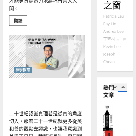
才能更具穿透力地將福音帶入人
之窗
國
農
瑞
20
間。
華
曆
萍
7
人
Patricia Lau
新
Read
閱讀
宣
年
Ray Lin
more
2025-
教會發展
about
教
｜
Andrea Lee
02-
笑
門徒培育
經
余
中
20
丁聖材
三一神
如
有
歷
自
道
Kevin Lee
何
｜
的
力
佈
Joseph
以
1
吳
道
國
Chean
家：
振
2025-
講
普世宣教
度
忠
神學教育
02-
壇
思
福
的
、
18
傳
維
音
溫
播
神學美學初探：以「美」與
熱門
建
式
未
淑
福
神相遇
文章
2
造
及
芳
音
地
之
普世宣教
方
民
2025-
二十世紀認識真理若是從真的角度
神學教育
堂
的
02-
宣
切入，那麼二十一世紀就更多從美
會
定
20
教
和善的觀點去認識，也讓我意識到
？
義
的
3