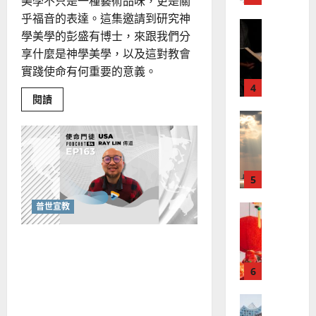
、
美學不只是一種藝術品味，更是關
整
現
2024-
乎福音的表達。這集邀請到研究神
普世宣教
全
況
01-
學美學的彭盛有博士，來跟我們分
使
向
09
及
享什麼是神學美學，以及這對教會
命
穆
反
實踐使命有何重要的意義。
｜
斯
思
4
王
林
｜
Read
閱讀
永
傳
葉
more
普世宣教
about
信
福
大
神
差
音
學
銘
美
傳
的
2025-
學
過
可
初
02-
2025-
探：
5
來
18
行
02-
以
人
「美」
策
18
與
普世宣教
普世宣教
的
略
神
馬
相
佳
｜
遇
來
《哪尼?!》動漫也能傳福音
美
黃
西
見
約
嗎？基督教藝術在今日的意
6
亞
證
瑟
義為何？
華
｜
普世宣教
人
歐
2025-