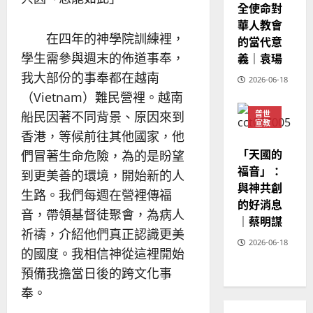
全使命對
02-
華人教會
20
在四年的神學院訓練裡，
的當代意
學生需參與週末的佈道事奉，
義｜袁瑒
我大部份的事奉都在越南
2026-06-18
（Vietnam）難民營裡。越南
船民因著不同背景、原因來到
普世
宣教
香港，等候前往其他國家，他
神學
教育
「天國的
們冒著生命危險，為的是盼望
福音」：
到更美善的環境，開始新的人
與神共創
生路。我們每週在營裡傳福
的好消息
音，帶領基督徒聚會，為病人
｜蔡明謀
祈禱，介紹他們真正認識更美
2026-06-18
的國度。我相信神從這裡開始
預備我擔當日後的跨文化事
奉。