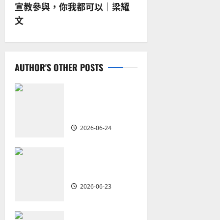
宣教參與，你我都可以｜梁耀
t
文
n
a
AUTHOR'S OTHER POSTS
v
i
從福音海報到公
共神學：穿越時
g
代的使命｜安平
2026-06-24
a
t
重思當代的佈道
植堂｜劉利宇
i
2026-06-23
o
重塑宣教圖景：