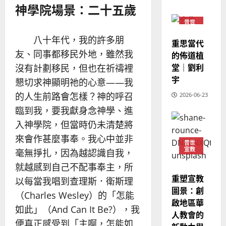
02-
神學院場景：二十五歲
宣
會
定
20
教
？
義
普世
的
3
宣教
、
八十年代，我的許多朋
整
重思當代
現
2024-
普世宣教
全
友、同事都移民外地，雖然我
況
的佈道植
01-
使
向
09
及
堂｜劉利
沒有計劃移民，但也在祈禱裡
命
穆
反
宇
懇切求神顯明祂的心意——我
｜
斯
思
的人生前路會怎樣？神的呼召
4
王
2026-06-23
林
｜
永
傳
葉
臨到我，要我獻身念神學、進
普世宣教
信
福
大
入神學院，但當時仍未清楚將
差
音
銘
來會作甚麼事奉。我心中並非
傳
的
2025-
普世
宣教
過
可
毫無掙扎，因為越認識自我，
02-
2025-
5
來
18
行
就越感到自己不配事奉主，所
02-
人
策
18
重塑宣教
以每當我唱到查理斯．衛斯理
普世宣教
的
略
圖景：創
馬
（Charles Wesley）的「怎能
佳
｜
啟地區華
來
美
黃
如此」（And Can It Be?），我
人教會的
西
見
約
便真正感受到「主啊，怎能如