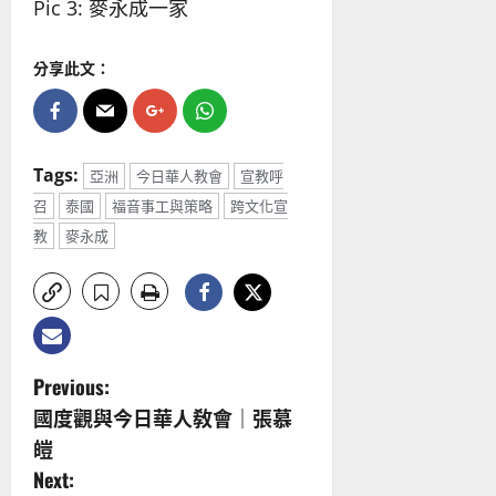
Pic 3: 麥永成一家
分享此文：
Tags:
亞洲
今日華人教會
宣教呼
召
泰國
福音事工與策略
跨文化宣
教
麥永成
P
Previous:
國度觀與今日華人敎會｜張慕
o
皚
s
Next: