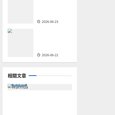
n
創啟地區華人教
會的新動力與挑
戰｜家謙
2026-06-23
何去何從？——
華人教會在這個
時代的角色｜葉
立揚
2026-06-22
相關文章
普世宣教
從福音海報到公共神學：穿越
時代的使命｜安平