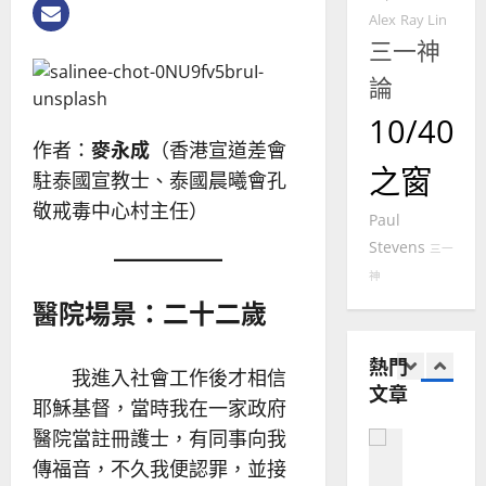
｜
普世宣教
人
Alex
Ray Lin
歐
2025-
德
的
三一神
陽
02-
國
農
瑞
20
論
華
曆
萍
7
人
新
10/40
宣
年
2025-
作者：
麥永成
（香港宣道差會
教會發展
教
｜
02-
之窗
門徒培育
駐泰國宣教士、泰國晨曦會孔
經
余
20
如
敬戒毒中心村主任）
歷
自
Paul
何
｜
力
Stevens
以
三一
1
吳
國
神
振
2025-
普世宣教
度
醫院場景：二十二歲
忠
02-
思
福
、
18
維
音
溫
熱門
建
未
我進入社會工作後才相信
淑
文章
2
造
及
芳
耶穌基督，當時我在一家政府
地
之
醫院當註冊護士，有同事向我
普世宣教
方
民
2025-
神學教育
堂
傳福音，不久我便認罪，並接
的
02-