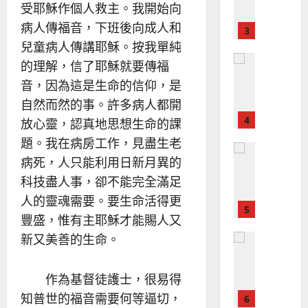
宣
會
定
20
受耶穌作個人救主。我開始向
教
？
義
病人傳福音，下班後向成人和
的
3
、
整
兒童病人傳講耶穌。按我單純
現
2024-
普世宣教
全
況
的理解，信了耶穌就要傳福
01-
使
向
09
及
音，因為這是生命的信仰，是
命
穆
反
自然而然的事。許多病人都開
｜
斯
思
4
王
林
放心靈，認真地思想生命的課
｜
永
傳
葉
題。我在病房工作，見盡生老
普世宣教
信
福
大
病死，人只能利用日新月異的
差
音
銘
科技盡人事，卻不能完全滿足
傳
的
2025-
過
可
02-
人的靈魂需要。要生命活得更
2025-
5
來
18
行
02-
豐盛，惟有主耶穌才能賜人又
人
策
18
新又美善的生命。
普世宣教
的
略
馬
佳
｜
來
美
黃
作為基督徒護士，很易得
西
見
約
知普世的福音需要何等逼切，
6
亞
證
瑟