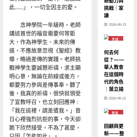
新動力與
6
亞
證
瑟
此……」，一切全因主的愛。
挑戰｜家
華
｜
普世宣教
人
謙
歐
2025-
德
的
陽
02-
念神學院一年級時，老師
2026-06-23
國
農
瑞
20
講述普世的福音需要何等鉅
華
曆
萍
7
全球
人
新
大，作為神學生、未來的傳
華人
宣
年
教會
道，不應故意忽視《聖經》教
2025-
何去何
教
普世
｜
02-
導，略過差傳的實踐。老師挑
宣教
從？——
經
余
20
華人教會
戰神學生要誠懇祈禱，求主顯
歷
自
在這個時
｜
力
明心意，無論在前線或後方，
代的角色
吳
都要努力參與差傳事奉。聽了
振
｜葉立揚
2025-
後，我真的祈禱，很快就領受
忠
02-
2026-06-22
、
了宣教呼召，也立刻回應神 :
18
溫
「我在這裡，請差遣我。」昔
普世
淑
宣教
日心裡強烈抗拒的事，今天卻
芳
回顧與更
跪下欣然接受，不為了甚麼，
新——整
只因「怎能如此」。
2025-