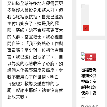
華
又知道全球許多地方極需要更
｜
普世宣教
人
歐
多醫護人員投身服務人群，但
2025-
德
的
陽
02-
我心底裡很抗拒，自覺已經為
國
農
瑞
20
主付出夠多了，這是我的極
華
曆
萍
7
人
新
限、底線，決不會服務更廣大
宣
年
2025-
的人群、當宣教士。我心裡自
教會發展
教
｜
02-
門徒培育
問自答：「我不夠熱心工作與
經
余
20
如
歷
事奉嗎？至少對一位初信者而
自
何
｜
力
言，我已經付出很多了。」自
普世
以
1
宣教
吳
以為義的心態收窄了心胸，預
國
振
2025-
普世宣教
度
從福音海
設個人化視野深度及廣度，令
忠
02-
思
福
報到公共
、
18
我不能用心了解世情、明白
維
音
神學：穿
溫
《聖經》教導及體會神的心
建
未
淑
越時代的
腸，感謝主耶穌，祂並沒有就
2
造
及
芳
使命｜安
地
之
此放棄我。
平
普世宣教
方
民
2025-
神學教育
堂
的
2026-06-24