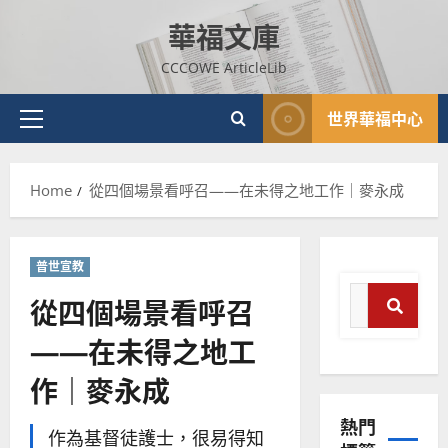
Skip
華福文庫
to
content
CCCOWE ArticleLib
世界華福中心
Primary
Menu
Home
從四個場景看呼召——在未得之地工作｜麥永成
普世宣教
Search
從四個場景看呼召
for:
——在未得之地工
Sear
作｜麥永成
普世宣教
神學教育
熱門
宣
作為基督徒護士，很易得知