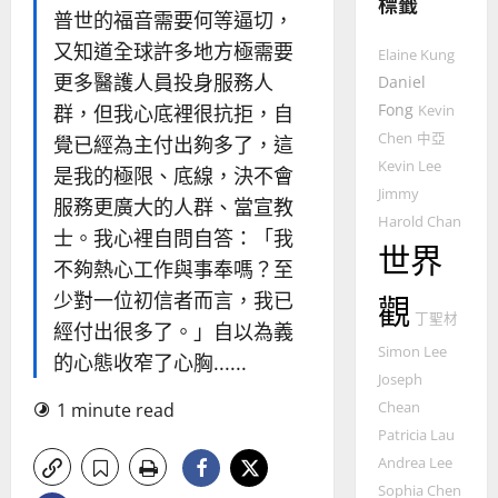
標籤
教
普世的福音需要何等逼切，
的
3
又知道全球許多地方極需要
Elaine Kung
整
更多醫護人員投身服務人
普世宣教
全
Daniel
使
向
Fong
群，但我心底裡很抗拒，自
Kevin
命
穆
Chen
中亞
覺已經為主付出夠多了，這
｜
斯
Kevin Lee
是我的極限、底線，決不會
4
王
林
Jimmy
永
服務更廣大的人群、當宣教
傳
Harold Chan
普世宣教
信
福
士。我心裡自問自答：「我
世界
差
音
不夠熱心工作與事奉嗎？至
傳
的
2025-
少對一位初信者而言，我已
觀
過
可
02-
丁聖材
5
來
18
行
經付出很多了。」自以為義
人
策
Simon Lee
的心態收窄了心胸......
普世宣教
的
略
Joseph
馬
佳
｜
1 minute read
Chean
來
美
黃
Patricia Lau
西
見
約
Andrea Lee
6
亞
證
瑟
Sophia Chen
華