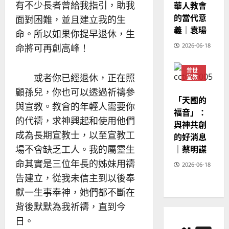
有不少長者曾給我指引，助我
華人教會
20
的當代意
面對困難，並且建立我的生
義｜袁瑒
命。所以如果你提早退休，生
2026-06-18
命將可再創高峰！
普世
或者你已經退休，正在照
宣教
神學
顧孫兒，你也可以透過祈禱參
教育
「天國的
與宣教。教會的年輕人需要你
福音」：
的代禱，求神興起和使用他們
與神共創
成為長期宣教士，以至宣教工
的好消息
｜蔡明謀
場不會缺乏工人。我的屬靈生
命其實是三位年長的姊妹用禱
2026-06-18
告建立，從我未信主到以後奉
獻一生事奉神，她們都不斷在
背後默默為我祈禱，直到今
日。