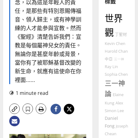
標籤
的
念，以為這是年輕人的責
3
整
任，是那些有特別恩賜傳福
普世宣教
全
世界
音、領人歸主，或有神學訓
使
向
練的人才能參與宣教。然而
命
穆
觀
丁聖材
｜
斯
《聖經》清楚告訴我們：宣
4
王
林
Kevin Chen
教是每個屬神兒女的責任。
永
傳
Harold Chan
無論你是甚麼年齡或背景，
普世宣教
信
福
中亞
三一神
當你有了被耶穌基督改變的
差
音
Ray Lin
傳
的
新生命，就應有這使命在你
2025-
Sophia Chen
過
可
02-
裡面......
三一神
5
來
18
行
人
策
論
1 minute read
普世宣教
Elaine
的
略
馬
佳
｜
Kung
Alex
來
美
黃
Simon Lee
西
見
約
Daniel
6
亞
證
瑟
Fong
Joseph
華
｜
Chean
普世宣教
人
歐