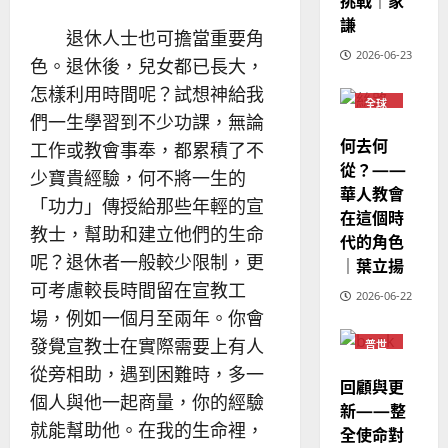
挑戰｜家
華
｜
普世宣教
人
謙
歐
2025-
退休人士也可擔當重要角
德
的
陽
02-
2026-06-23
國
色。退休後，兒女都已長大，
農
瑞
20
華
曆
萍
怎樣利用時間呢？試想神給我
7
全球
人
新
華人
們一生學習到不少功課，無論
宣
年
教會
2025-
何去何
工作或教會事奉，都累積了不
教
普世
｜
02-
宣教
從？——
經
余
少寶貴經驗，何不將一生的
20
華人教會
歷
自
「功力」傳授給那些年輕的宣
在這個時
｜
力
教士，幫助和建立他們的生命
代的角色
吳
呢？退休者一般較少限制，更
振
｜葉立揚
2025-
忠
可考慮較長時間留在宣教工
02-
2026-06-22
、
18
場，例如一個月至兩年。你會
溫
發覺宣教士在實際需要上有人
普世
淑
宣教
芳
從旁相助，遇到困難時，多一
回顧與更
個人與他一起商量，你的經驗
新——整
2025-
就能幫助他。在我的生命裡，
全使命對
02-