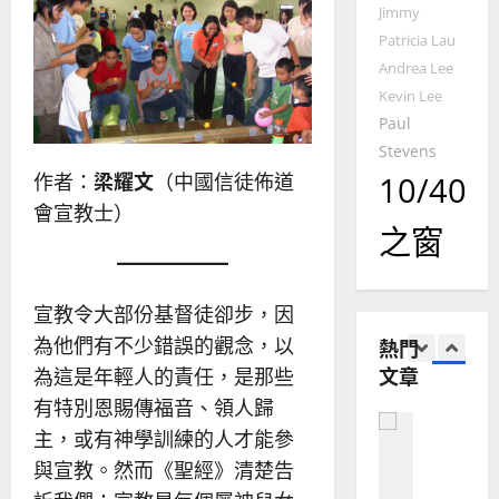
2025-
Jimmy
德
的
陽
02-
國
農
Patricia Lau
瑞
20
華
曆
萍
Andrea Lee
7
人
新
Kevin Lee
宣
年
2025-
Paul
教會發展
教
｜
02-
Stevens
門徒培育
經
余
20
作者：
梁耀文
（中國信徒佈道
10/40
如
歷
自
何
會宣教士）
｜
力
以
之窗
1
吳
國
振
2025-
普世宣教
度
忠
02-
思
福
、
宣教令大部份基督徒卻步，因
18
維
音
溫
為他們有不少錯誤的觀念，以
熱門
建
未
淑
文章
為這是年輕人的責任，是那些
2
造
及
芳
地
之
有特別恩賜傳福音、領人歸
普世宣教
方
民
主，或有神學訓練的人才能參
2025-
神學教育
堂
的
02-
與宣教。然而《聖經》清楚告
宣
會
定
20
教