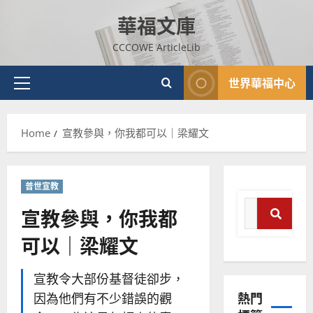
Skip
華福文庫
to
content
CCCOWE ArticleLib
世界華福中心
Primary
Menu
Home
宣教參與，你我都可以｜梁耀文
普世宣教
Search
宣教參與，你我都
for:
可以｜梁耀文
Sear
普世宣教
神學教育
宣教令大部份基督徒卻步，
宣
熱門
因為他們有不少錯誤的觀
教