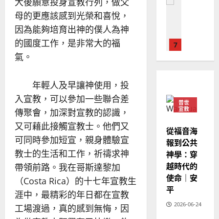
大後願意投身宣教行列，做父
普世宣教
人
歐
2025-
德
的
母的更應該感到光榮和喜悅，
陽
02-
國
農
瑞
20
因為能夠培育出神的僕人為神
華
曆
萍
的國度工作，是非常大的福
7
人
新
氣。
宣
年
2025-
教會發展
教
｜
02-
門徒培育
經
余
20
年輕人及早讓神使用，投
如
歷
自
何
入宣教，可以參加一些聯合差
｜
力
普世
以
1
宣教
吳
傳聚會，加深對宣教的認識，
國
振
2025-
又可藉此接觸宣教士。他們又
普世宣教
度
從福音海
忠
02-
可同時參加短宣，親身體驗宣
思
福
報到公共
、
18
維
音
教士的生活和工作，祈禱求神
神學：穿
溫
建
未
淑
越時代的
帶領前路。我在哥斯達黎加
2
造
及
芳
使命｜安
（Costa Rica）的十七年宣教生
地
之
平
普世宣教
涯中，最精彩的年日都在宣教
方
民
2025-
神學教育
堂
的
2026-06-24
工場渡過，真的感到無悔，因
02-
宣
會
定
20