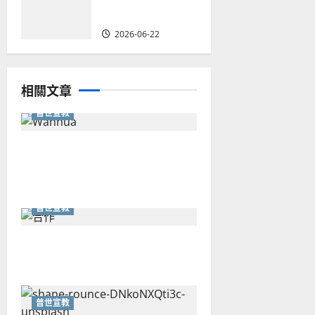
時代的角色｜葉
立揚
2026-06-22
相關文章
普世宣教
從福音海報到公共神學：穿越
時代的使命｜安平
普世宣教
重思當代的佈道植堂｜劉利宇
普世宣教