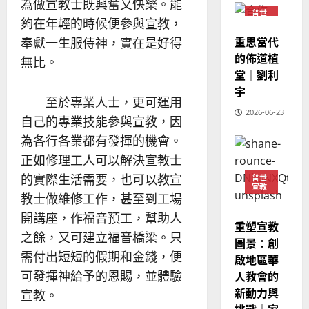
為做宣教士既興奮又快樂。能
教
？
義
普世
夠在年輕的時候便參與宣教，
的
3
宣教
、
整
重思當代
現
奉獻一生服侍神，實在是好得
2024-
普世宣教
全
況
的佈道植
01-
無比。
使
向
09
及
堂｜劉利
命
穆
反
宇
｜
斯
至於專業人士，更可運用
思
4
王
2026-06-23
林
｜
自己的專業技能參與宣教，因
永
傳
葉
為各行各業都有發揮的機會。
普世宣教
信
福
大
差
正如修理工人可以解決宣教士
音
銘
傳
的
2025-
的實際生活需要，也可以教宣
普世
宣教
過
可
02-
2025-
教士做維修工作，甚至到工場
5
來
18
行
02-
開講座，作福音預工，幫助人
人
策
18
重塑宣教
普世宣教
的
略
之餘，又可建立福音橋梁。只
圖景：創
馬
佳
｜
需付出短短的假期和金錢，便
啟地區華
來
美
黃
可發揮神給予的恩賜，並體驗
人教會的
西
見
約
新動力與
6
亞
宣教。
證
瑟