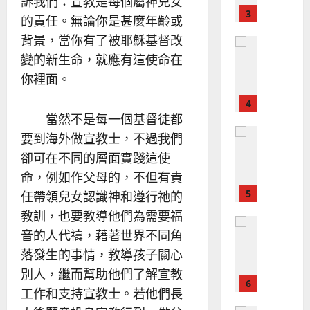
訴我們：宣教是每個屬神兒女
？
義
的
3
、
的責任。無論你是甚麼年齡或
整
現
2024-
背景，當你有了被耶穌基督改
普世宣教
全
況
01-
變的新生命，就應有這使命在
使
向
09
及
命
穆
反
你裡面。
｜
斯
思
4
王
林
｜
當然不是每一個基督徒都
永
傳
葉
普世宣教
信
福
要到海外做宣教士，不過我們
大
差
音
銘
卻可在不同的層面實踐這使
傳
的
2025-
命，例如作父母的，不但有責
過
可
02-
2025-
5
來
任帶領兒女認識神和遵行祂的
18
行
02-
人
策
教訓，也要教導他們為需要福
18
普世宣教
的
略
音的人代禱，藉著世界不同角
馬
佳
｜
落發生的事情，教導孩子關心
來
美
黃
西
見
約
別人，繼而幫助他們了解宣教
6
亞
證
瑟
工作和支持宣教士。若他們長
華
｜