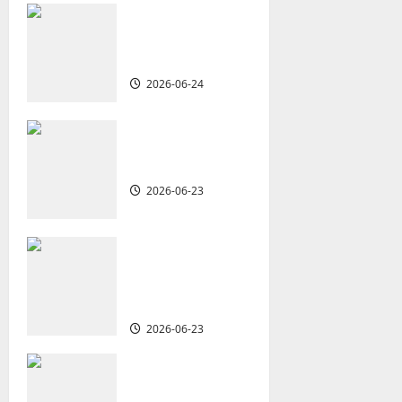
v
從福音海報到公
共神學：穿越時
i
代的使命｜安平
g
2026-06-24
a
重思當代的佈道
t
植堂｜劉利宇
2026-06-23
i
o
重塑宣教圖景：
創啟地區華人教
n
會的新動力與挑
戰｜家謙
2026-06-23
何去何從？——
華人教會在這個