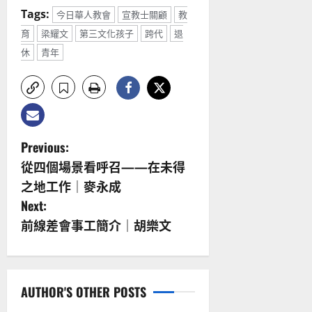
Tags:
今日華人教會
宣教士關顧
教
育
梁耀文
第三文化孩子
跨代
退
休
青年
P
Previous:
從四個場景看呼召——在未得
o
之地工作｜麥永成
s
Next:
前線差會事工簡介｜胡樂文
t
n
a
AUTHOR'S OTHER POSTS