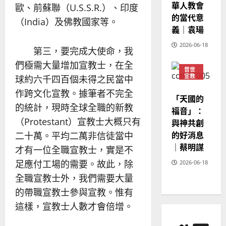
華人教會
20
歐、前蘇聯（U.S.S.R.）、印度
的當代意
（India）及佛教國家等。
義｜袁瑒
2026-06-18
第三，要完成大使命，我
們極需大量增加宣教士，在全
普世
宣教
球約六千四百個未得之民當中
神學
作跨文化宣教。據筆者不完全
教育
「天國的
的統計，現時全球全職的新教
福音」：
（Protestant）宣教士大概只有
與神共創
的好消息
二十萬。平均二萬非信徒當中
｜蔡明謀
才有一位全職宣教士，實是不
足應付工場的需要。故此，除
2026-06-18
全職宣教士外，我們需要大量
的帶職宣教士參與宣教。惟有
這樣，宣教士人數才會倍增。