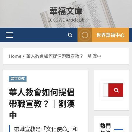
Skip
華福文庫
to
content
CCCOWE ArticleLib
世界華福中心
Primary
Menu
Home
華人教會如何提倡帶職宣教？｜劉漢中
普世宣教
Search
華人教會如何提倡
for:
帶職宣教？｜劉漢
Search
普世宣教
中
神學教育
宣
熱門
教
帶職宣教是「文化使命」和