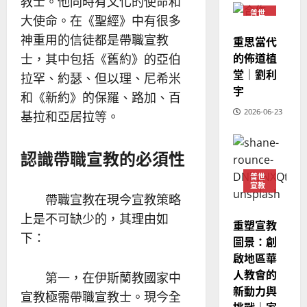
教士。他同時有文化的使命和
教
？
義
普世
大使命。在《聖經》中有很多
的
3
宣教
、
整
神重用的信徒都是帶職宣教
重思當代
現
2024-
普世宣教
全
況
的佈道植
01-
士，其中包括《舊約》的亞伯
使
向
09
及
堂｜劉利
拉罕、約瑟、但以理、尼希米
命
穆
反
宇
和《新約》的保羅、路加、百
｜
斯
思
4
王
2026-06-23
林
基拉和亞居拉等。
｜
永
傳
葉
普世宣教
信
福
大
認識帶職宣教的必須性
差
音
銘
傳
的
2025-
普世
宣教
過
可
02-
2025-
帶職宣教在現今宣教策略
5
來
18
行
02-
人
上是不可缺少的，其理由如
策
18
重塑宣教
普世宣教
的
略
下：
圖景：創
馬
佳
｜
啟地區華
來
美
黃
人教會的
西
第一，在伊斯蘭教國家中
見
約
新動力與
6
亞
證
瑟
宣教極需帶職宣教士。現今全