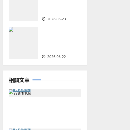
會的新動力與挑
戰｜家謙
2026-06-23
何去何從？——
華人教會在這個
時代的角色｜葉
立揚
2026-06-22
相關文章
普世宣教
從福音海報到公共神學：穿越
時代的使命｜安平
普世宣教