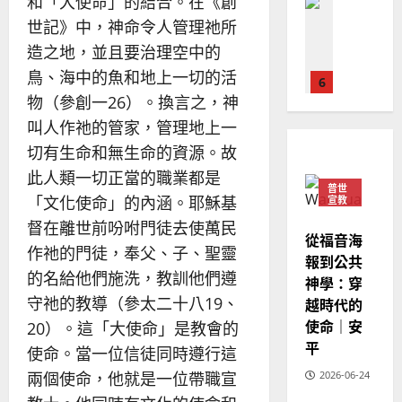
和「大使命」的結合。在《創
普世宣教
人
歐
2025-
德
世記》中，神命令人管理祂所
的
陽
02-
國
農
瑞
20
造之地，並且要治理空中的
華
曆
萍
鳥、海中的魚和地上一切的活
7
人
新
物（參創一26）。換言之，神
宣
年
2025-
教會發展
教
｜
叫人作祂的管家，管理地上一
02-
門徒培育
經
余
20
切有生命和無生命的資源。故
如
歷
自
此人類一切正當的職業都是
何
｜
力
普世
以
1
「文化使命」的內涵。耶穌基
宣教
吳
國
振
督在離世前吩咐門徒去使萬民
2025-
普世宣教
度
從福音海
忠
02-
作祂的門徒，奉父、子、聖靈
思
福
報到公共
、
18
維
的名給他們施洗，教訓他們遵
音
神學：穿
溫
建
未
淑
守祂的教導（參太二十八19、
越時代的
2
造
及
芳
使命｜安
20）。這「大使命」是教會的
地
之
平
使命。當一位信徒同時遵行這
普世宣教
方
民
2025-
神學教育
堂
的
2026-06-24
兩個使命，他就是一位帶職宣
02-
宣
會
定
20