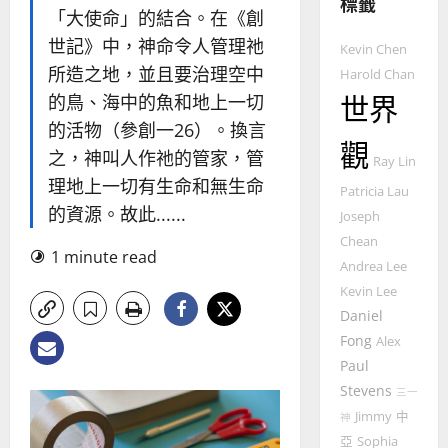
標籤
的
3
「大使命」的結合。在《創
整
世記》中，神命令人管理祂
普世宣教
全
Kevin Chen
使
向
所造之地，並且要治理空中
Harold Chan
命
穆
世界
的鳥、海中的魚和地上一切
｜
斯
的活物（參創一26）。換言
4
王
林
觀
之，神叫人作祂的管家，管
永
傳
Ray Lin
普世宣教
信
福
理地上一切有生命和無生命
Patricia Lau
差
音
的資源。故此......
Joseph
傳
的
2025-
Chean
過
可
02-
1 minute read
5
來
Andrea Lee
18
行
人
策
Kevin Lee
普世宣教
的
略
Daniel
馬
佳
｜
Fong
Alex
來
美
黃
Paul
西
見
約
Stevens
三一
6
亞
證
瑟
Jimmy
中
華
神
｜
普世宣教
人
亞
Sophia
歐