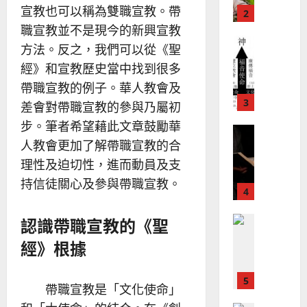
？
義
宣教也可以稱為雙職宣教。帶
的
3
、
整
職宣教並不是現今的新興宣教
現
2024-
普世宣教
全
況
01-
方法。反之，我們可以從《聖
使
向
09
及
經》和宣教歷史當中找到很多
命
穆
反
帶職宣教的例子。華人教會及
｜
斯
思
4
王
林
差會對帶職宣教的參與乃屬初
｜
永
傳
葉
步。筆者希望藉此文章鼓勵華
普世宣教
信
福
大
人教會更加了解帶職宣教的合
差
音
銘
傳
理性及迫切性，進而動員及支
的
2025-
過
可
02-
持信徒關心及參與帶職宣教。
2025-
5
來
18
行
02-
人
策
18
認識帶職宣教的《聖
普世宣教
的
略
馬
佳
｜
經》根據
來
美
黃
西
見
約
6
亞
證
瑟
帶職宣教是「文化使命」
華
｜