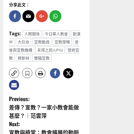
分享此文：
Tags:
人際關係
今日華人教會
劉漢
中
大任命
宣教動員
宣教策略
差
會與宣教機構
未得之民(UPG)
營商宣
教
穆斯林
雙職宣教
P
Previous:
差傳？宣教？一家小教會能做
o
甚麼？｜范雲萍
s
Next:
宣教與植堂：教會擴展的動脈