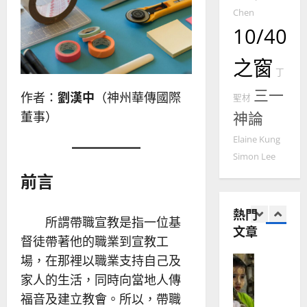
2025-
德
的
陽
Chen
02-
國
農
瑞
20
10/40
華
曆
萍
7
人
新
之窗
宣
年
丁
2025-
教會發展
教
｜
02-
三一
門徒培育
作者：
劉漢中
（神州華傳國際
聖材
經
余
20
如
歷
神論
董事）
自
何
｜
力
Elaine Kung
以
1
吳
國
Simon Lee
振
2025-
普世宣教
度
忠
前言
02-
思
福
、
18
維
音
溫
熱門
建
未
淑
所謂帶職宣教是指一位基
文章
2
造
及
芳
督徒帶著他的職業到宣教工
地
之
場，在那裡以職業支持自己及
普世宣教
方
民
2025-
神學教育
堂
的
家人的生活，同時向當地人傳
02-
宣
會
定
20
福音及建立教會。所以，帶職
教