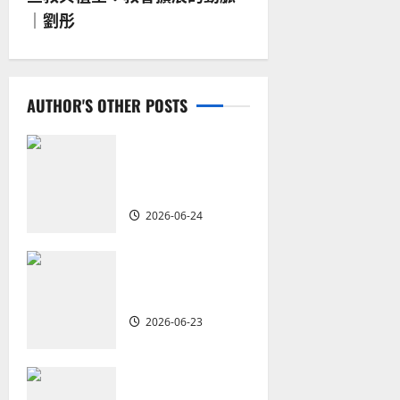
t
｜劉彤
n
a
AUTHOR'S OTHER POSTS
v
i
從福音海報到公
共神學：穿越時
g
代的使命｜安平
2026-06-24
a
t
重思當代的佈道
植堂｜劉利宇
i
2026-06-23
o
重塑宣教圖景：
n
創啟地區華人教