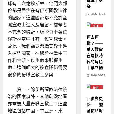
挑戰｜家
華
｜
球有十六億穆斯林，他們大部
普世宣教
人
謙
歐
2025-
份都是居住在有伊斯蘭教法律
德
的
陽
02-
2026-06-23
國
農
瑞
的國家，這些國家都不允許全
20
華
曆
萍
職宣教士進入及居留。據筆者
7
全球
人
新
華人
不完全的統計，現今每十萬位
宣
年
教會
2025-
何去何
教
穆斯林當中才有一位宣教士。
普世
｜
02-
宣教
從？——
經
余
20
故此，我們需要帶職宣教士進
華人教會
歷
自
入這些國家，在穆斯林當中工
在這個時
｜
力
作和生活，以生命來影響生
代的角色
吳
振
｜葉立揚
命。這個鉅大的穆宣隊伍需要
2025-
忠
02-
很多的帶職宣教士參與。
2026-06-22
、
18
溫
普世
淑
第二，除伊斯蘭教法律統
宣教
芳
治的國家以外，其他創啟地區
回顧與更
亦需要大量帶職宣教士。這些
新——整
2025-
全使命對
地區包括中國、中亞洲、東
02-