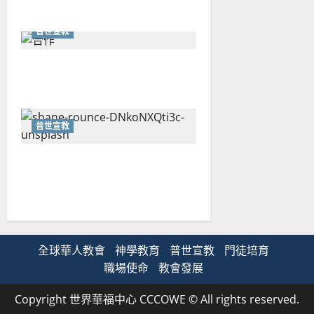
普世宣教
重思當代的佈道植堂｜劉利宇
普世宣教
重塑宣教圖景：創啟地區華人
教會的新動力與挑戰｜家謙
全球華人教會
神學教育
普世宣教
門徒培育
職場使命
教會發展
Copyright 世界華福中心 CCCOWE © All rights reserved.