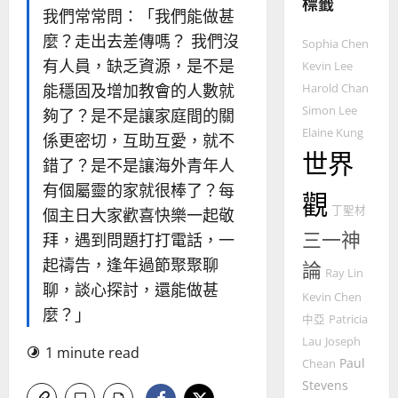
標籤
整
我們常常問：「我們能做甚
普世宣教
全
麼？走出去差傳嗎？ 我們沒
使
向
Sophia Chen
命
穆
有人員，缺乏資源，是不是
Kevin Lee
｜
斯
能穩固及增加教會的人數就
Harold Chan
4
王
林
Simon Lee
夠了？是不是讓家庭間的關
永
傳
Elaine Kung
普世宣教
信
係更密切，互助互愛，就不
福
世界
差
音
錯了？是不是讓海外青年人
傳
的
2025-
有個屬靈的家就很棒了？每
觀
過
可
02-
丁聖材
個主日大家歡喜快樂一起敬
5
來
18
行
人
三一神
策
拜，遇到問題打打電話，一
普世宣教
的
略
起禱告，逢年過節聚聚聊
論
馬
佳
Ray Lin
｜
聊，談心探討，還能做甚
來
美
黃
Kevin Chen
西
麼？」
見
約
中亞
Patricia
6
亞
證
瑟
Lau
Joseph
華
1 minute read
｜
Paul
Chean
普世宣教
人
歐
2025-
Stevens
德
的
陽
02-