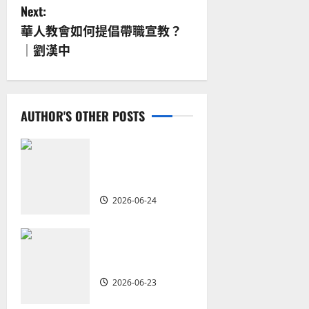
s
Next:
華人教會如何提倡帶職宣教？
t
｜劉漢中
n
a
AUTHOR'S OTHER POSTS
v
i
從福音海報到公
共神學：穿越時
g
代的使命｜安平
2026-06-24
a
t
重思當代的佈道
植堂｜劉利宇
i
2026-06-23
o