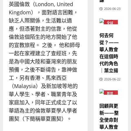
歐
2025-
英國倫敦（London, United
德
的
陽
02-
2026-06-23
國
Kingdom），面對語言困難，
農
瑞
20
華
曆
萍
缺乏人際關係，生活難以適
7
全球
人
新
華人
應，但憑著對主的信靠，他從
宣
年
教會
2025-
何去何
倫敦這個陌生的地方開始了他
教
普世
｜
02-
宣教
從？——
經
余
的宣教旅程。 之後， 他和師母
20
華人教會
歷
自
一起在家裡建立了查經班，先
在這個時
｜
力
是為中國大陸和臺灣來的朋友
代的角色
吳
預備，之後不斷禱告，靠神做
振
｜葉立揚
2025-
忠
02-
工，另有香港、馬來西亞
2026-06-22
、
18
（Malaysia）及新加坡等地的
溫
華人學生、學者、職業青年及
普世
淑
宣教
芳
家庭加入，同年正式成立了以
回顧與更
華語為主的倫敦華夏學人學者
新——整
2025-
團契（下簡稱華夏團契）。
全使命對
02-
華人教會
20