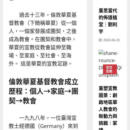
的
3
宣教
、
整
重思當代
現
2024-
過去十三年，倫敦華夏基
普世宣教
全
況
的佈道植
01-
使
向
督教會（下簡稱華夏）從一個
09
及
堂｜劉利
命
穆
反
人，一個家發展成團契，之後
宇
｜
斯
思
成為教會。在團契和教會中，
4
王
2026-06-23
林
｜
華夏的宣教從教會延伸至職
永
傳
葉
普世宣教
信
福
大
場、至家庭、至社會、至海
差
音
銘
外。 這是華夏的宣教足跡。
傳
的
2025-
普世
宣教
過
可
02-
2025-
5
來
倫敦華夏基督教會成立
18
行
02-
人
策
18
重塑宣教
歷程：個人→家庭→團
普世宣教
的
略
圖景：創
馬
佳
契→教會
｜
啟地區華
來
美
黃
人教會的
西
見
約
新動力與
6
亞
證
一九九八年，一位臺灣宣
瑟
挑戰｜家
華
｜
教士經德國（Germany）來到
普世宣教
人
謙