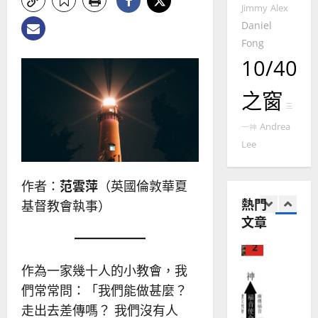
國
農
Jimmy
Alex
瑞
20
華
曆
Daniel
萍
7
人
新
Fong
宣
年
2025-
10/40
教會發展
教
｜
02-
門徒培育
經
余
20
之窗
如
歷
自
三
何
｜
力
Andrea
以
一神
1
吳
國
Lee
振
2025-
普世宣教
度
忠
02-
思
福
、
18
作者：
范雲萍
（英國倫敦華夏
維
音
溫
熱門
基督教會執事）
建
未
淑
文章
2
造
及
芳
地
之
普世宣教
方
民
2025-
神學教育
作為一家幾十人的小教會，我
堂
的
02-
宣
會
定
們常常問：「我們能做甚麼？
20
教
？
義
走出去差傳嗎？ 我們沒有人
的
3