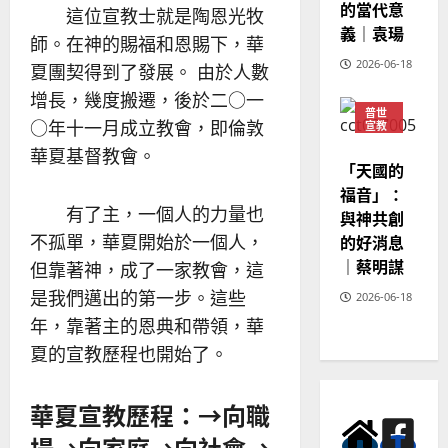
的當代意
這位宣教士就是陶恩光牧
義｜袁瑒
師。在神的賜福和恩賜下，華
2026-06-18
夏團契得到了發展。 由於人數
增長，幾度搬遷，後於二○一
普世
○年十一月成立教會，即倫敦
宣教
神學
華夏基督教會。
教育
「天國的
福音」：
有了主，一個人的力量也
與神共創
不孤單，華夏開始於一個人，
的好消息
｜蔡明謀
但靠著神，成了一家教會，這
是我們邁出的第一步。這些
2026-06-18
年，靠著主的恩典和帶領，華
夏的宣教歷程也開始了。
華夏宣教歷程：→向職
場→向家庭→向社會→