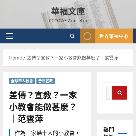
Skip
華福文庫
to
content
CCCOWE ArticleLib
世界華福中心
Primary
Menu
Home
差傳？宣教？一家小教會能做甚麼？｜范雲萍
全球華人教會
普世宣教
Search
差傳？宣教？一家
for:
小教會能做甚麼？
普世宣教
Search
神學教育
｜范雲萍
宣
教
熱門
的
3
作為一家幾十人的小教會，