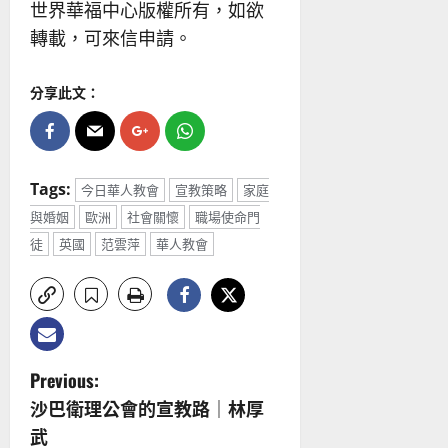
世界華福中心版權所有，如欲
轉載，可來信申請。
分享此文：
Tags:
今日華人教會
宣教策略
家庭
與婚姻
歐洲
社會關懷
職場使命門
徒
英國
范雲萍
華人教會
P
Previous:
沙巴衛理公會的宣教路｜林厚
o
武