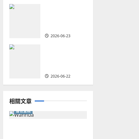
重塑宣教圖景：
n
創啟地區華人教
會的新動力與挑
戰｜家謙
2026-06-23
何去何從？——
華人教會在這個
時代的角色｜葉
立揚
2026-06-22
相關文章
普世宣教
從福音海報到公共神學：穿越
時代的使命｜安平