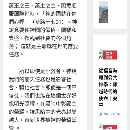
德
的
陽
02-
萬王之王、萬主之主，願意順
國
農
瑞
20
服跟隨祂時，「神的國就在你
華
曆
萍
7
人
新
們心裡」（參路十七21）。神
宣
年
2025-
定意要使神國的價值、賜福和
教會發展
教
｜
02-
門徒培育
豐盛，都臨到社會的各個角
經
余
20
如
歷
落； 這就是主耶穌在世的首要
自
何
｜
力
任務。
普世
以
1
宣教
吳
國
振
2025-
普世宣教
度
從福音海
所以即使是小教會，神給
忠
02-
思
福
報到公共
、
18
我們的屬天任務也是影響社
維
音
神學：穿
溫
會、轉化社會。即使是一個平
建
未
淑
越時代的
信徒，我們也能在這個世界好
2
造
及
芳
使命｜安
地
之
像明光照耀，在黑暗中彰顯主
平
普世宣教
方
民
2025-
的榮耀。讓黑暗中的光亮越變
神學教育
堂
的
2026-06-24
02-
越大，直到世界被神的榮耀掌
宣
會
定
20
教
？
義
管 。
普世