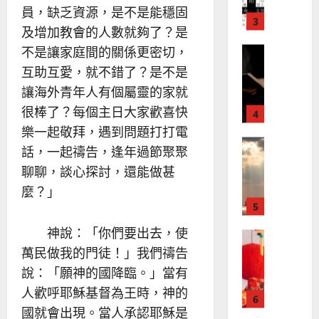
、
員，缺乏資源，是不是能穩固
整
現
2024-
普世宣教
全
況
及增加教會的人數就夠了？是
01-
使
向
09
及
不是讓家庭間的關係更密切，
命
穆
反
互助互愛，就不錯了？是不是
｜
斯
思
4
王
林
讓海外青年人有個屬靈的家就
｜
永
傳
葉
很棒了？每個主日大家歡喜快
普世宣教
信
福
大
樂一起敬拜，遇到問題打打電
差
音
銘
話，一起禱告，逢年過節聚聚
傳
的
2025-
過
可
02-
聊聊，談心探討，還能做甚
2025-
5
來
18
行
02-
麼？」
人
策
18
普世宣教
的
略
馬
佳
｜
神說：「你們要出去，使
來
美
黃
萬民做我的門徒！」我們禱告
西
見
約
說：「願神的國降臨。」當有
6
亞
證
瑟
華
人歡呼耶穌基督為王時，神的
｜
普世宣教
人
歐
國就會出現。當人承認耶穌是
2025-