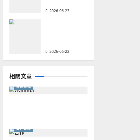
戰｜家謙
2026-06-23
何去何從？——
華人教會在這個
時代的角色｜葉
立揚
2026-06-22
相關文章
普世宣教
從福音海報到公共神學：穿越
時代的使命｜安平
普世宣教