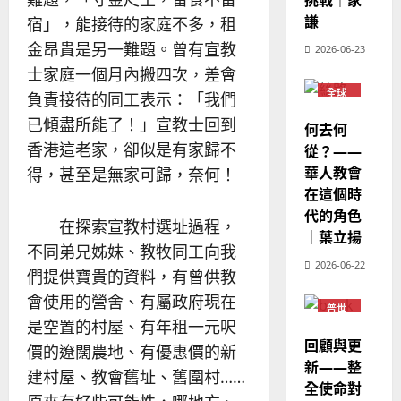
挑戰｜家
華
｜
普世宣教
人
謙
歐
宿」，能接待的家庭不多，租
2025-
德
的
陽
02-
金昂貴是另一難題。曾有宣教
2026-06-23
國
農
瑞
20
士家庭一個月內搬四次，差會
華
曆
萍
7
全球
人
負責接待的同工表示：「我們
新
華人
宣
教會
年
已傾盡所能了！」宣教士回到
2025-
何去何
教
普世
｜
02-
香港這老家，卻似是有家歸不
宣教
從？——
經
余
20
華人教會
得，甚至是無家可歸，奈何！
歷
自
在這個時
｜
力
代的角色
吳
在探索宣教村選址過程，
振
｜葉立揚
2025-
不同弟兄姊妹、教牧同工向我
忠
02-
2026-06-22
、
們提供寶貴的資料，有曾供教
18
溫
會使用的營舍、有屬政府現在
普世
淑
宣教
是空置的村屋、有年租一元呎
芳
回顧與更
價的遼闊農地、有優惠價的新
新——整
建村屋、教會舊址、舊圍村……
2025-
全使命對
02-