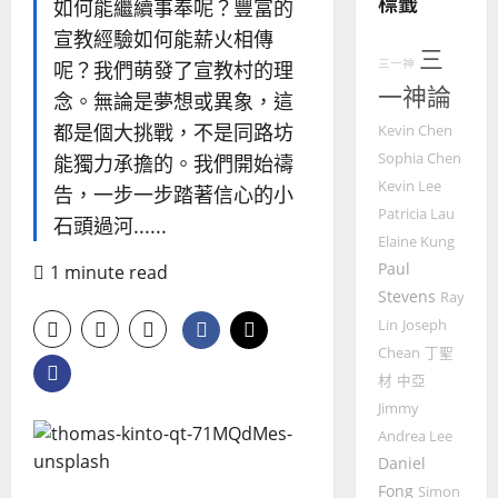
標籤
如何能繼續事奉呢？豐富的
的
3
整
宣教經驗如何能薪火相傳
普世宣教
三
全
三一神
呢？我們萌發了宣教村的理
使
向
一神論
念。無論是夢想或異象，這
命
穆
｜
斯
都是個大挑戰，不是同路坊
Kevin Chen
4
王
林
Sophia Chen
能獨力承擔的。我們開始禱
永
傳
Kevin Lee
告，一步一步踏著信心的小
普世宣教
信
福
Patricia Lau
石頭過河......
差
音
Elaine Kung
傳
的
2025-
Paul
1 minute read
過
可
02-
5
Stevens
來
18
Ray
行
人
策
Lin
Joseph
普世宣教
的
略
Chean
丁聖
馬
佳
｜
材
中亞
來
美
黃
Jimmy
西
見
約
Andrea Lee
6
亞
證
瑟
Daniel
華
｜
普世宣教
Fong
人
Simon
歐