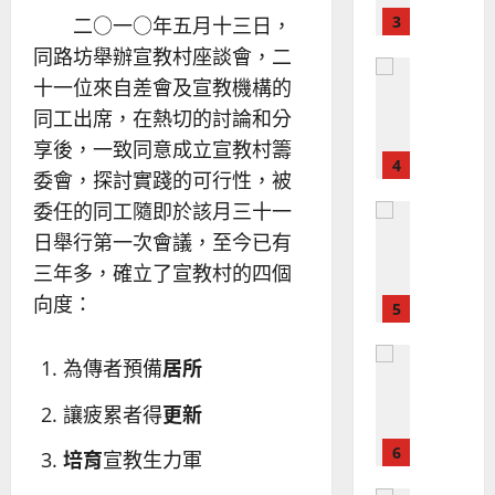
？
義
的
3
二○一○年五月十三日，
、
整
現
同路坊舉辦宣教村座談會，二
2024-
普世宣教
全
況
01-
十一位來自差會及宣教機構的
使
向
09
及
同工出席，在熱切的討論和分
命
穆
反
｜
斯
享後，一致同意成立宣教村籌
思
4
王
林
｜
委會，探討實踐的可行性，被
永
傳
葉
委任的同工隨即於該月三十一
普世宣教
信
福
大
差
日舉行第一次會議，至今已有
音
銘
傳
的
2025-
三年多，確立了宣教村的四個
過
可
02-
2025-
向度：
5
來
18
行
02-
人
策
18
普世宣教
的
略
為傳者預備
居所
馬
佳
｜
來
美
黃
讓疲累者得
更新
西
見
約
6
亞
培育
宣教生力軍
證
瑟
華
｜