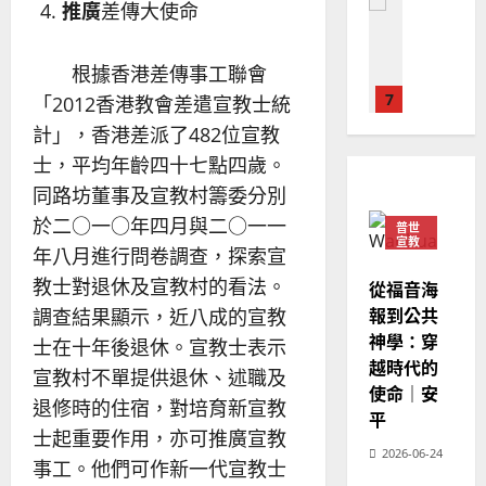
普世宣教
推廣
差傳大使命
人
歐
2025-
德
的
陽
02-
國
農
瑞
20
根據香港差傳事工聯會
華
曆
萍
7
「2012香港教會差遣宣教士統
人
新
宣
年
計」，香港差派了482位宣教
2025-
教會發展
教
｜
02-
士，平均年齡四十七點四歲。
門徒培育
經
余
20
如
同路坊董事及宣教村籌委分別
歷
自
何
｜
於二○一○年四月與二○一一
力
普世
以
1
宣教
吳
年八月進行問卷調查，探索宣
國
振
2025-
教士對退休及宣教村的看法。
普世宣教
度
從福音海
忠
02-
思
福
調查結果顯示，近八成的宣教
報到公共
、
18
維
音
神學：穿
溫
士在十年後退休。宣教士表示
建
未
淑
越時代的
宣教村不單提供退休、述職及
2
造
及
芳
使命｜安
退修時的住宿，對培育新宣教
地
之
平
普世宣教
方
民
士起重要作用，亦可推廣宣教
2025-
神學教育
堂
2026-06-24
的
02-
事工。他們可作新一代宣教士
宣
會
定
20