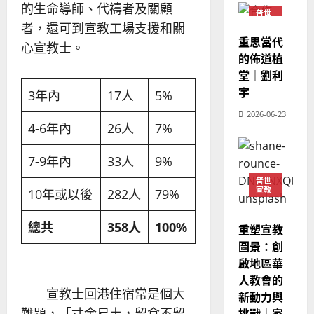
的生命導師、代禱者及關顧
教
？
義
普世
的
3
宣教
者，還可到宣教工場支援和關
、
整
重思當代
現
2024-
心宣教士。
普世宣教
全
況
的佈道植
01-
使
向
09
及
堂｜劉利
命
穆
反
宇
3年內
17人
5%
｜
斯
思
4
2026-06-23
王
林
｜
4-6年內
26人
7%
永
傳
葉
普世宣教
信
福
大
7-9年內
33人
9%
差
音
銘
傳
的
2025-
普世
宣教
過
10年或以後
282人
79%
可
02-
2025-
5
來
18
行
02-
人
策
總共
358人
100%
18
重塑宣教
普世宣教
的
略
圖景：創
馬
佳
｜
啟地區華
來
美
黃
人教會的
西
見
約
宣教士回港住宿常是個大
新動力與
6
亞
證
瑟
難題，「寸金尺土，留食不留