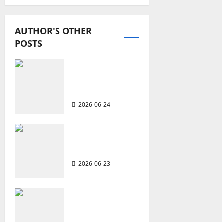
a
AUTHOR'S OTHER
v
POSTS
i
從福音海報到公
g
共神學：穿越時
代的使命｜安平
a
2026-06-24
t
重思當代的佈道
i
植堂｜劉利宇
o
2026-06-23
n
重塑宣教圖景：
創啟地區華人教
會的新動力與挑