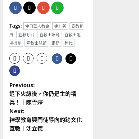
Tags:
今日華人教會
姚桂芬
宣教動
員
宣教呼召
宣教士培育
宣教士退
場機制
宣教士關顧
更新
跨代
P
Previous:
退下火線後，你仍是主的精
o
兵！｜陳雪婷
s
Next:
神學教育與門徒導向的跨文化
t
宣教｜沈立德
n