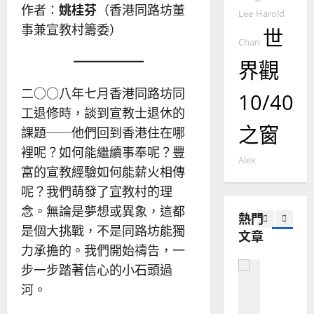
2025-
作者：
姚桂芬
（香港同路坊董
德
的
陽
Lee
Harold
02-
國
農
事兼宣教村籌委）
瑞
20
世
華
曆
Chan
萍
7
人
新
界觀
宣
年
2025-
教會發展
教
｜
02-
二○○八年七月香港同路坊同
10/40
門徒培育
經
余
20
工退修時，談到宣教士退休的
如
歷
自
之窗
何
課題──他們回到香港住在哪
｜
力
以
1
吳
裡呢？如何能繼續事奉呢？豐
國
Alex
振
2025-
富的宣教經驗如何能薪火相傳
普世宣教
度
忠
02-
呢？我們萌發了宣教村的理
思
福
、
18
維
音
念。無論是夢想或異象，這都
溫
熱門
建
未
淑
是個大挑戰，不是同路坊能獨
文章
2
造
及
芳
力承擔的。我們開始禱告，一
地
之
普世宣教
步一步踏著信心的小石頭過
方
民
2025-
神學教育
堂
的
河。
02-
宣
會
定
20
教