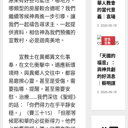
原來有好些可能性，哪地方、
華人教會
20
哪類型的房屋較合適呢？我們
的當代意
繼續等候神再進一步引導，讓
義｜袁瑒
我們一起禱告尋求主、一起提
2026-06-18
供資料，相信神為我們預備的
宣教村，必是迦南美地。
普世
宣教
神學
教育
「天國的
宣教士在異鄉異文化事
福音」：
奉，在文化衝擊中，適應新環
與神共創
境時，與異鄉人交往中，都容
的好消息
易磨擦心靈，甚至是受傷，需
｜蔡明謀
要指導、提醒，甚至需要安
2026-06-18
慰、治療……我們深信《聖經》
的話：「你們得力在乎平靜安
穏。」（賽三十15）「但那等
候耶和華的必從新得力。他們