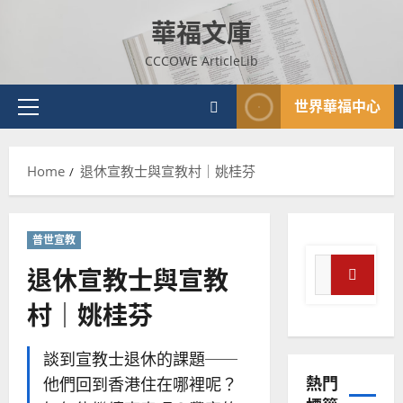
Skip
華福文庫
to
content
CCCOWE ArticleLib
世界華福中心
Primary
Menu
Home
退休宣教士與宣教村｜姚桂芬
普世宣教
Search
退休宣教士與宣教
for:
Search
村｜姚桂芬
普世宣教
神學教育
談到宣教士退休的課題──
宣
熱門
他們回到香港住在哪裡呢？
教