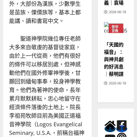
義｜袁瑒
外，大部份為漢族，少數學生
是苗族、傈僳族等，基本上都
2026-06-18
能講、讀和書寫中文。
普世
宣教
神學
聖道神學院幾位專任老師
教育
「天國的
大多來自敬虔的基督徒家庭，
福音」：
由於上一代從商，他們有很好
與神共創
的條件可以移居別處，但神感
的好消息
動他們在國外修畢神學後，甘
｜蔡明謀
願回到緬甸事奉，投身神學教
2026-06-18
育。他們為著神的使命，長年
累月默默耕耘，忠心地留守在
經濟條件落後的土地上。院長
李祖苑牧師目前為美國正道福
音神學院（Logos Evangelical
Seminary, U.S.A.，前稱台福神