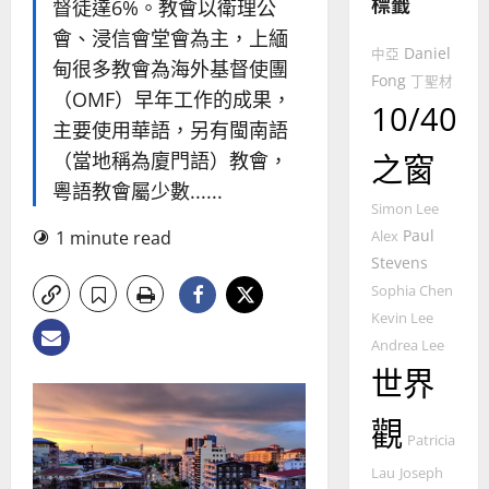
標籤
的
略
督徒達6%。教會以衛理公
馬
佳
｜
會、浸信會堂會為主，上緬
來
美
黃
Daniel
中亞
甸很多教會為海外基督使團
西
見
約
Fong
丁聖材
6
亞
（OMF）早年工作的成果，
證
瑟
10/40
華
｜
主要使用華語，另有閩南語
普世宣教
人
歐
2025-
（當地稱為廈門語）教會，
之窗
德
的
陽
02-
粵語教會屬少數......
國
農
瑞
20
Simon Lee
華
曆
萍
7
Paul
1 minute read
人
Alex
新
宣
Stevens
年
2025-
教會發展
教
｜
Sophia Chen
02-
門徒培育
經
余
20
Kevin Lee
如
歷
自
Andrea Lee
何
｜
力
世界
以
1
吳
國
振
2025-
觀
普世宣教
度
忠
02-
Patricia
思
福
、
18
維
音
Lau
Joseph
溫