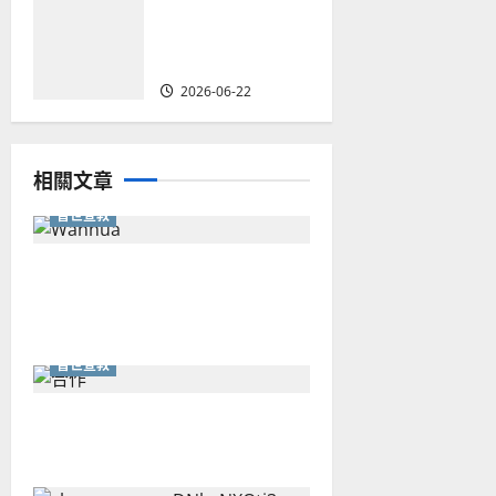
華人教會在這個
時代的角色｜葉
立揚
2026-06-22
相關文章
普世宣教
從福音海報到公共神學：穿越
時代的使命｜安平
普世宣教
重思當代的佈道植堂｜劉利宇