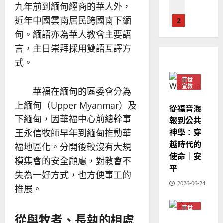
維
音
溫
九年前到緬甸經商的華人外，
建
未
淑
近年中國雲南居民跨國南下緬
2
造
及
芳
地
之
甸。緬語亦為華人教會主要語
普世宣教
方
民
言，主日崇拜採用雙語互譯方
2025-
神學教育
堂
的
02-
式。
宣
會
定
20
教
？
義
普世
的
3
宣教
、
華福在緬甸的區委會分為
整
現
2024-
上緬甸（Upper Myanmar）及
普世宣教
全
從福音海
況
01-
使
向
下緬甸，因華福中心前總幹事
報到公共
09
及
命
穆
神學：穿
反
王永信牧師早年到緬甸推動華
｜
斯
思
越時代的
福地區化。分開後較沒有大規
4
王
林
｜
使命｜安
模集會的安全顧慮，對教會不
永
傳
葉
平
普世宣教
信
福
失為一好方式，也方便事工的
大
差
音
2026-06-24
銘
推展。
傳
的
2025-
過
可
02-
普世
2025-
從與牧者、長執的相處
5
宣教
來
18
行
02-