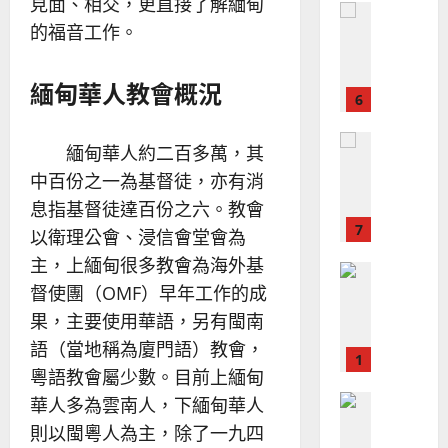
見面、相交，更直接了解緬甸
普世宣教
的
略
的福音工作。
馬
佳
｜
來
美
黃
西
見
約
緬甸華人教會概況
6
亞
證
瑟
華
｜
普世宣教
人
歐
緬甸華人約二百多萬，其
2025-
德
的
陽
02-
中百份之一為基督徒，亦有消
國
農
瑞
20
息指基督徒達百份之六。教會
華
曆
萍
7
人
新
以衛理公會、浸信會堂會為
宣
年
2025-
主，上緬甸很多教會為海外基
教會發展
教
｜
02-
門徒培育
督使團（OMF）早年工作的成
經
余
20
如
歷
果，主要使用華語，另有閩南
自
何
｜
力
語（當地稱為廈門語）教會，
以
1
吳
粵語教會屬少數。目前上緬甸
國
振
2025-
普世宣教
度
華人多為雲南人，下緬甸華人
忠
02-
思
福
、
則以閩粵人為主，除了一九四
18