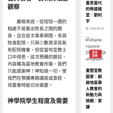
人
重思當代
策
18
觀察
普世宣教
的
略
的佈道植
馬
佳
｜
堂｜劉利
來
美
黃
宇
嚴格來說，從短短一週的
西
見
約
相處不易看出牧長之間的關
6
2026-06-23
亞
證
瑟
華
｜
係，且在這次事奉期間，多與
普世宣教
人
歐
牧者配搭，只與少數資深長執
2025-
德
的
陽
02-
有配搭機會。但從當地宣教士
國
農
瑞
20
普世
宣教
華
口中得悉，這次預備的題目、
曆
萍
7
人
新
內容確為當地教會所需，我們
宣
年
重塑宣教
2025-
只能感謝神！神知道一切，使
教
｜
02-
圖景：創
我們在預備專題講座或查經、
經
余
20
啟地區華
歷
自
培靈會時能切合需要。
人教會的
｜
力
新動力與
吳
神學院學生程度及需要
挑戰｜家
振
2025-
謙
忠
02-
、
18