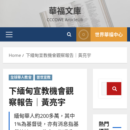
Skip
華福文庫
to
普世宣教
content
CCCOWE ArticleLib
神學教育
宣
世界華福中心
教
Primary
的
3
Menu
整
普世宣教
全
Home
下緬甸宣教機會觀察報告｜黃亮宇
使
向
命
穆
｜
斯
全球華人教會
普世宣教
4
王
林
Search
永
傳
下緬甸宣教機會觀
普世宣教
for:
信
福
差
察報告｜黃亮宇
Sear
音
傳
的
2025-
過
可
02-
緬甸華人約200多萬，其中
5
來
18
行
熱門
1%為基督徒，亦有消息指基
人
策
普世宣教