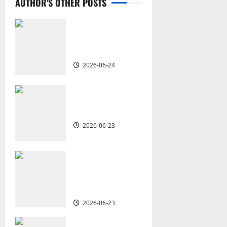
a
AUTHOR'S OTHER POSTS
v
從福音海報到公
共神學：穿越時
i
代的使命｜安平
g
2026-06-24
a
重思當代的佈道
t
植堂｜劉利宇
2026-06-23
i
o
重塑宣教圖景：
創啟地區華人教
n
會的新動力與挑
戰｜家謙
2026-06-23
何去何從？——