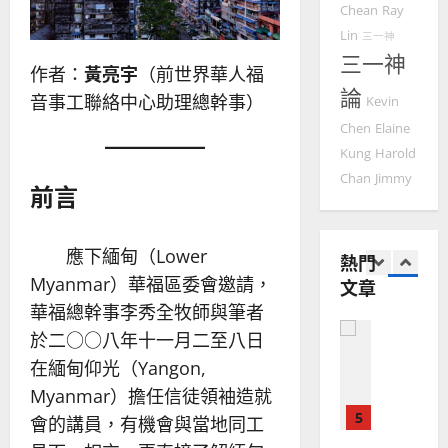
建
未
淑
Chean
Ray
2
造
及
芳
Lin
三一神
地
之
三一神
普世宣教
方
作者：
黃亮宇
（前世界華人福
民
2025-
神學教育
論
堂
的
音事工聯絡中心助理總幹事）
02-
Kevin
宣
會
定
20
Chen
Elaine
教
？
義
Kung
Harold
的
3
、
整
Chan
Jimmy
現
2024-
前言
普世宣教
全
況
01-
使
向
09
及
命
穆
反
應下緬甸（Lower
熱門
｜
斯
思
Myanmar）華福區委會邀請，
文章
4
王
林
｜
永
華福總幹事李秀全牧師與筆者
傳
葉
普世宣教
信
福
大
於二○○八年十一月二至八日
差
音
銘
在緬甸仰光（Yangon,
傳
的
2025-
Myanmar）擔任信徒領袖造就
過
可
02-
2025-
5
來
18
行
會的講員，有機會與當地同工
02-
人
策
18