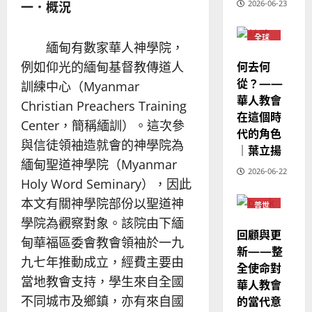
2026-06-23
一．概況
溫
淑
全球
芳
緬甸有數家華人神學院，
華人
教會
何去何
例如仰光的緬甸基督教傳道人
普世
2025-
宣教
從？——
訓練中心（Myanmar
02-
華人教會
20
Christian Preachers Training
在這個時
Center，簡稱緬訓）。這次參
代的角色
與信徒領袖造就會的神學院為
｜葉立揚
緬甸聖道神學院（Myanmar
2026-06-22
Holy Word Seminary），因此
本文有關神學院部份以聖道神
普世
宣教
學院為觀察對象。該院由下緬
回顧與更
甸華福區委會教會領袖於一九
新——整
九七年推動成立，經費主要由
全使命對
當地教會支持，學生來自全國
華人教會
的當代意
不同城市及鄉鎮，亦有來自國