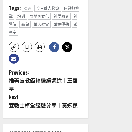
Tags:
亞洲
今日華人教會
困難與挑
戰
培訓
異地同文化
神學教育
神
學院
緬甸
華人教會
華福運動
黃
亮宇
P
Previous:
推著宣教鉅輪繼續邁進｜王寶
o
星
s
Next:
宣教士植堂經驗分享｜黃婉蓮
t
n