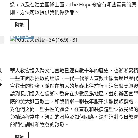
造，以及在建立團隊上面，The Hope教會有哪些寶貴的原
則、方法可以提供我們做參考。
Read
閱讀
more
about
普世宣教
終
結
夾
層
「認知學徒制」：培養「帶得走」的信仰
領
袖
的
耗
使
華人教會投入跨文化宣教已經有數十年的歷史，也漸漸累
竭：
從
到
一些正面及挫敗的經驗，一代一代華人宣教士循著歷世歷
授
權
些
宣教士的榜樣，並站在前人的基礎上往前行。這集很高興
到
請到長期投入在偏鄉、委身在少數民族地區，並創辦西宣
安
息
院的黃大熊宣教士，和我們聊一聊長年服事少數民族群體
的
學
對他們之間一些共性的體會，在宣教和裝備這些少數民族
習
之
領袖過程當中，遇到的困境及如何回應，還有這對今日教
路
的門徒訓練和牧養的啟發。
Read
閱讀