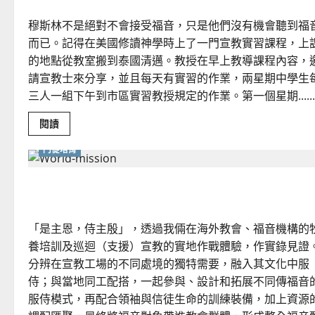
「青
少
穆斯林不是絕對不會接受福音，只是他們沒有機會聽到福
年
事
而已。記得在美國修讀神學時上了一門宣教實習課程，上
工」
走
的地點從教室搬到泰國清邁。教授在早上教導課程內容，
出
一
請宣教士來分享，並且每天有實習的作業，兩星期中學生
條
新
三人一組下午到市區實習教授規定的作業。第一個星期......
路？
Read
閱讀
more
about
門徒培育
把
福
音
傳
不同處境下的整全福音｜江兆仁、江林秀、秋伉儷
給
穆
斯
林
「是主恩，侍主殷」，透過我倆在海外教會、福音機構的
｜
劉
養培訓及巡迴（支援）宣教的實地作戰體驗，作實錄見證
保
羅
分辨在宣教工場的不同處境的獨特需要，融入其文化中服
侍；與當地同工配搭，一起參與、設計和拓展不同傳福音
服侍模式，再配合領袖與信徒生命的訓練裝備，加上資源