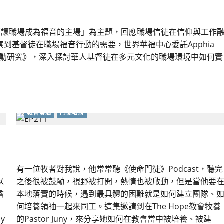
，以「讓職場成為福音的主場」為主題，回應職場信徒在信仰與工作
到基督徒在職場福音行動的需要，世界華福中心委託Apphia
音行動研究》，深入探討華人基督徒在多元文化的職場環境中如何實
教會發展
門徒培育
終結夾層領袖的耗竭：從授權到安息的學習之路
有一位牧者對我說，他常常聽《使命門徒》Podcast，聽完
以
之後很被鼓勵，視野被打開，熱情也被啟動，但是當他要
擔
本地落實的時候，遇到最具體的困難就是如何建立團隊、
何培養領袖一起來同工。這集邀請到在The Hope教會牧養
y
的Pastor Juny，來分享她如何在教會當中被培養、被建