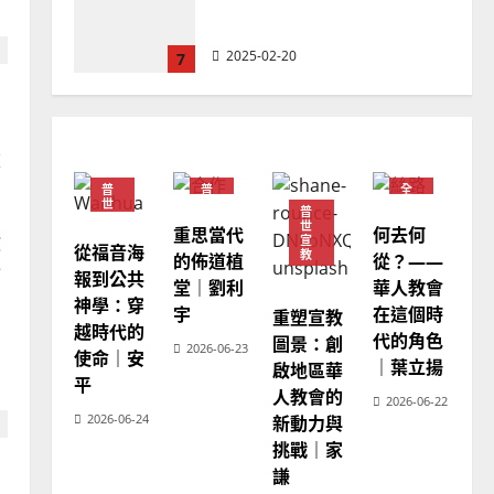
忠、溫淑芳
2025-02-20
7
教會發展
門徒培育
如何以國度思維建造地方堂
重
會？
普
普
全
2024-01-09
1
世
世
球
普
宣
宣
華
世
重思當代
何去何
教
教
人
教
宣
教
從福音海
普世宣教
教
的佈道植
從？——
會
分
報到公共
福音未及之民的定義、現況
堂｜劉利
華人教會
普
世
神學：穿
及反思｜葉大銘
宇
在這個時
宣
重塑宣教
教
越時代的
代的角色
圖景：創
2025-02-18
2
2026-06-23
使命｜安
｜葉立揚
啟地區華
平
人教會的
2026-06-22
普世宣教
神學教育
2026-06-24
新動力與
宣教的整全使命｜王永信
挑戰｜家
2025-02-18
謙
3