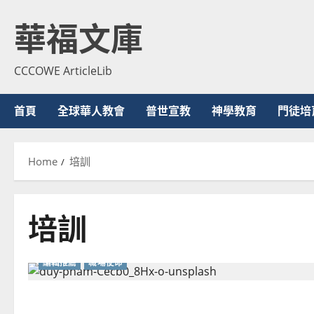
Skip
華福文庫
to
content
CCCOWE ArticleLib
首頁
全球華人教會
普世宣教
神學教育
門徒培
Home
培訓
培訓
編輯推薦
職場使命
華人基督徒在職場中的信