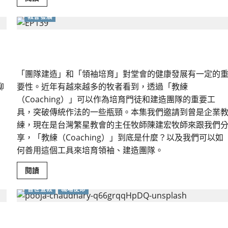
more
about
教會發展
「認
知
學
徒
出
透過「教練（Coaching）」培育領袖
制」：
培
養
「帶
「團隊建造」和「領袖培育」對堂會的健康發展有一定的
得
走」
聊
要性。近年有越來越多的牧者看到，透過「教練
的
信
（Coaching）」可以作為培育門徒和建造團隊的重要工
仰
具，突破傳統作法的一些瓶頸。本集我們邀請到曾是企業
練，現在是台灣繁星教會的主任牧師陳建宏牧師來跟我們
享，「教練（Coaching）」到底是什麼？以及我們可以如
何善用這個工具來培育領袖、建造團隊。
Read
閱讀
more
about
普世宣教
職場使命
透
過
「教
練
香噴噴的一件事｜林慧中
（Coaching）」
培