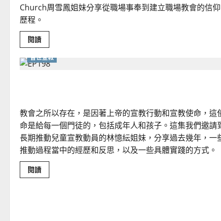
行
Church周雪鳳姐妹分享從職場事奉到建立職場教會的信仰
動
研
歷程。
究
報
Read
閱讀
告
more
about
普世宣教
天
天
相
見
「童」心來宣教！當兒童主日學遇上普世宣教
Simply
Church：
始
於
教會之所以存在，是因著上帝的宣教行動和宣教使命，這
職
場
命是給每一個門徒的，包括成年人和孩子。這集我們邀請
又
不
長期推動兒童宣教動員的林憶紜姐妹，分享過去幾年，一
止
推動過程當中的經歷和反思，以及一些具體實踐的方式。
於
職
場
Read
閱讀
more
about
「童」
心
來
宣
教！