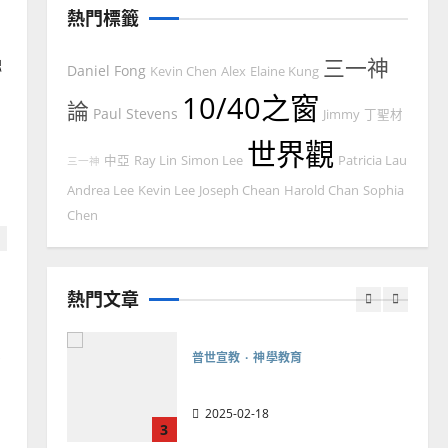
忠、溫淑芳
熱門標籤
2025-02-20
7
融
三一神
Daniel Fong
Kevin Chen
Alex
Elaine Kung
教會發展
門徒培育
10/40之窗
論
如何以國度思維建造地方堂
Paul Stevens
Jimmy
丁聖材
會？
世界觀
中亞
Ray Lin
Simon Lee
Patricia Lau
三一神
2024-01-09
1
Andrea Lee
Kevin Lee
Joseph Chean
Harold Chan
Sophia
普世宣教
Chen
福音未及之民的定義、現況
及反思｜葉大銘
熱門文章
2025-02-18
2
普世宣教
神學教育
在
宣教的整全使命｜王永信
如
2025-02-18
3