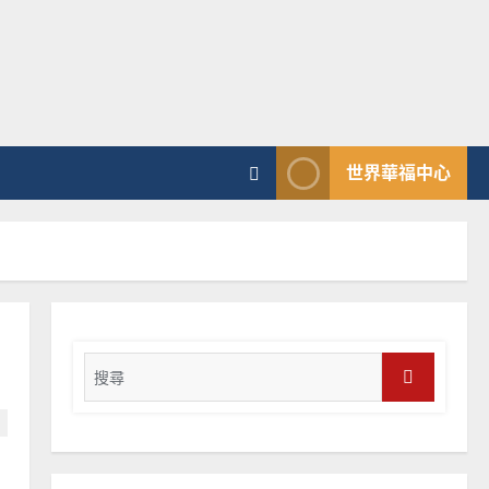
普世宣教
向穆斯林傳福音的可行策略
｜黃約瑟
2025-02-20
4
普世宣教
世界華福中心
差傳過來人的佳美見證｜歐
陽瑞萍
2025-02-20
5
普世宣教
馬來西亞華人的農曆新年｜
余自力
Search
2025-02-18
for:
6
Search
普世宣教
德國華人宣教經歷｜吳振