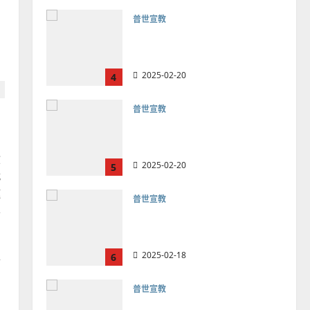
普世宣教
向穆斯林傳福音的可行策略
｜黃約瑟
2025-02-20
4
普世宣教
差傳過來人的佳美見證｜歐
陽瑞萍
積
2025-02-20
5
代
邀
普世宣教
學
馬來西亞華人的農曆新年｜
，
余自力
的
2025-02-18
6
會
普世宣教
德國華人宣教經歷｜吳振