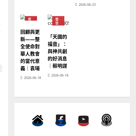
2026-06-23
宣
普世宣教
生
普
普
向穆斯林傳福音的可行策略
世
世
廚
宣
宣
｜黃約瑟
回顧與更
教
教
師
「天國的
2025-02-20
4
神
新——整
學
福音」：
全使命對
教
育
與神共創
普世宣教
華人教會
的好消息
差傳過來人的佳美見證｜歐
的當代意
｜蔡明謀
陽瑞萍
義｜袁瑒
2026-06-18
2025-02-20
5
2026-06-18
普世宣教
有
馬來西亞華人的農曆新年｜
同
余自力
會
2025-02-18
6
，
？
普世宣教