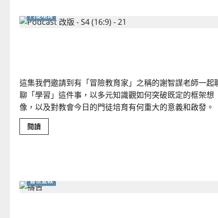
當
兒
門徒培育
童
主
日
學
什麼是「多元知識觀」？如何為「青少年事工」走
遇
上
一條新路？
普
世
宣
教
這集我們邀請到有「冒險教育家」之稱的謝智謀老師一起
聊「學習」這件事，以多元知識觀如何突破既定的框架想
像，以及對教會今日的門徒培育有何重大的意義和啟發。
Read
閱讀
more
about
什
麼
是
「多
元
知
普世宣教
識
觀」？
如
把福音傳給穆斯林｜劉保羅
何
為