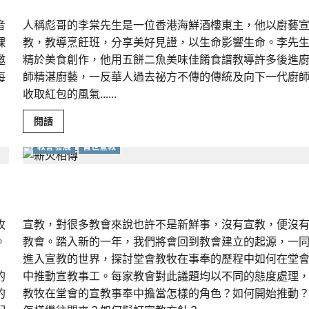
育
領
音
人稱彪哥的李棠先生是一位香港海鮮酒樓東主，他以廚藝
袖
課
教，教導烹飪班，分享美好見證，以生命影響生命。李先
邀
精於美食創作，他用五餅二魚美味佳餚食譜教導許多後進
每
師精湛廚藝，一反華人過去祕方不傳的傳統及向下一代廚
收取紅包的風氣......
Read
閱讀
more
about
教會發展
普世宣教
香
噴
噴
的
教牧如何在堂會中推動宣教？｜梁楚蓓整理
一
件
事
｜
牧
宣教，對很多教會來說也許不是新鮮事，沒有宣教，便沒
林
慧
。
教會。踏入新的一年，我們將會回到教會建立的起源，一
中
進入宣教的世界，探討堂會教牧在事奉的歷程中如何在堂
的
中推動宣教事工。每家教會對此議題均以不同的態度處理
的
教牧在堂會的宣教事奉中擔當怎樣的角色？如何開始推動