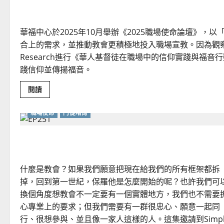
華福中心於2025年10月舉辦《2025職場使命論壇》
合上的需求，並推動教會更積極地投入職場宣教。因為觀察
Research進行《華人基督徒在職場中的信仰實踐與福
踐信仰並傳揚福音。
Read
閱讀
more
about
華
職場使命
門徒培育
人
基
督
天天相見 Simply Church：始於職場又不止於職場
徒
在
職
場
中
什麼是教會？如果我們願意把現在給我們的所有框架都拆
的
信
掉，回到第一世紀，保羅他是怎麼開始的呢？也許我們可
仰
換個角度想教會不一定要有一個實體地方，我們也不需要
實
踐
心專業上的要求；但我們需要有一群很忠心、願意一起同
與
福
行、很想參與、並且像一家人這樣的人。這集邀請到Simpl
音