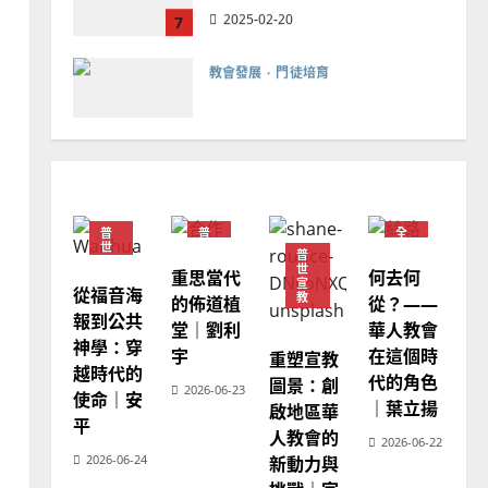
教會發展
門徒培育
如何以國度思維建造地方堂
會？
2024-01-09
1
普世宣教
福音未及之民的定義、現況
及反思｜葉大銘
普
普
全
2025-02-18
2
世
世
球
普
宣
宣
華
世
重思當代
何去何
教
教
人
宣
教
從福音海
教
的佈道植
從？——
會
普世宣教
神學教育
報到公共
堂｜劉利
華人教會
普
宣教的整全使命｜王永信
世
神學：穿
宇
在這個時
宣
重塑宣教
2025-02-18
教
越時代的
代的角色
圖景：創
3
2026-06-23
使命｜安
｜葉立揚
啟地區華
平
人教會的
普世宣教
2026-06-22
2026-06-24
新動力與
向穆斯林傳福音的可行策略