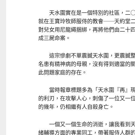
天水圍實在是一個特別的社區，二○
就在王寶玲牧師服侍的教會──天約堂
對兒女用尼龍繩捆綁，再將他們由二十
成三屍命案。
這宗慘劇不單震撼天水圍，更震撼整
名患有精神病的母親，沒有得到適當的
此問題家庭的存在。
當時報章標題多為「天水圍『再』現
的利刃，在攻擊人心，刺傷了一位又一
的幾年，仍相繼有人自殺身亡。
一個又一個生命的消逝，讓我看到天
緒輔導方面的專業同工，帶著服侍人群