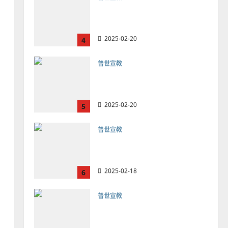
2025-02-20
4
普世宣教
差傳過來人的佳美見證｜歐
陽瑞萍
2025-02-20
5
普世宣教
馬來西亞華人的農曆新年｜
余自力
2025-02-18
6
普世宣教
德國華人宣教經歷｜吳振
忠、溫淑芳
2025-02-20
7