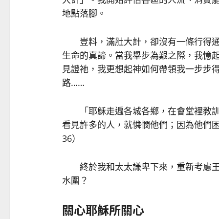
地點落腳。
豈料，滿肚大計，卻沒有一條行得通
生命的真諦。當我舉步為艱之際，我憶
見證祂，我更想起神如何帶領我一步步
路……
「耶穌走遍各城各鄉，在會堂裡教訓
看見許多的人，就憐憫他們；因為他們困
36）
終於我和太太謙卑下來，重新考慮王
水圍？
關心耶穌所關心