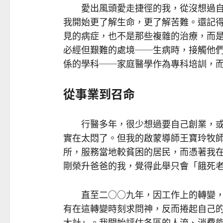
愛出風頭愛走捷徑的我，從沒想過自
我開始更了解生命，更了解苦難。還記
見的病症，也不是那些複雜的治療，而
必經但艱難的處境──生病時，接觸他
係的學科──家庭醫學作為專科培訓，
從事業到召命
行醫多年，很少想過要自己創業，或
實在太悶了。但我的啟蒙導師王寶玲牧
所，服務當地較貧困的居民，而憑著我
剛榮升爸爸的我，覺得此舉只會「餓死
直至二○○九年，因工作上的轉變，
有在這轉變時刻求問神，反而捲起自己
大計」。我開始評估各區的人流、消費