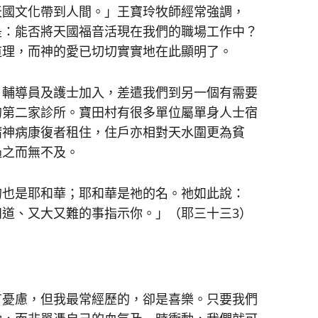
國文化帶到人間。」王寶玲牧師經常強調，
是：能否將天國福音活現在我們的職場工作中？
道理，而神的愛已切切實實地在此顯明了。
輔導員及護士加入，差遣我們到另一個有需要
的第二家診所。寶田村有很多單位屬單身人士宿
精神病康復者租住，住戶亦相對天水圍更為貧
過之而無不及。
也是耶和華；耶和華是祂的名。祂如此說：
道、又大又難的事指示你。」（耶三十三3）
憂慮，但我最常經歷的，卻是喜樂。只要我們