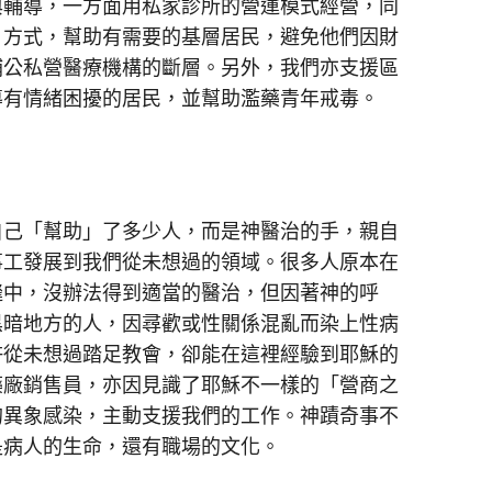
輔導，一方面用私家診所的營運模式經營，同
」方式，幫助有需要的基層居民，避免他們因財
補公私營醫療機構的斷層。另外，我們亦支援區
導有情緒困擾的居民，並幫助濫藥青年戒毒。
己「幫助」了多少人，而是神醫治的手，親自
事工發展到我們從未想過的領域。很多人原本在
縫中，沒辦法得到適當的醫治，但因著神的呼
黑暗地方的人，因尋歡或性關係混亂而染上性病
許從未想過踏足教會，卻能在這裡經驗到耶穌的
藥廠銷售員，亦因見識了耶穌不一樣的「營商之
的異象感染，主動支援我們的工作。神蹟奇事不
是病人的生命，還有職場的文化。