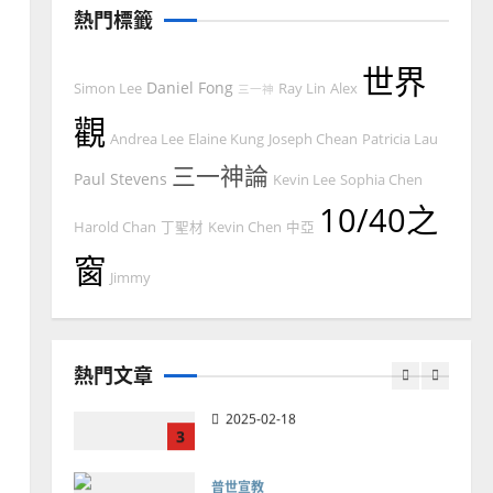
熱門標籤
如何以國度思維建造地方堂
會？
世界
2024-01-09
Daniel Fong
Simon Lee
1
Ray Lin
Alex
三一神
觀
Andrea Lee
Elaine Kung
Joseph Chean
Patricia Lau
普世宣教
福音未及之民的定義、現況
三一神論
Paul Stevens
Kevin Lee
Sophia Chen
及反思｜葉大銘
10/40之
Harold Chan
丁聖材
Kevin Chen
中亞
2025-02-18
2
窗
Jimmy
普世宣教
神學教育
宣教的整全使命｜王永信
2025-02-18
熱門文章
3
普世宣教
向穆斯林傳福音的可行策略
｜黃約瑟