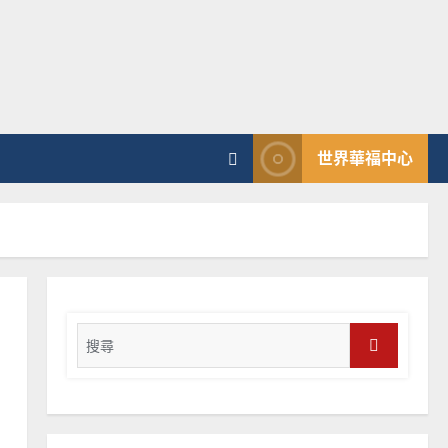
2025-02-20
4
普世宣教
差傳過來人的佳美見證｜歐
陽瑞萍
2025-02-20
5
世界華福中心
普世宣教
馬來西亞華人的農曆新年｜
余自力
2025-02-18
6
普世宣教
Search
德國華人宣教經歷｜吳振
for:
忠、溫淑芳
Search
2025-02-20
7
教會發展
門徒培育