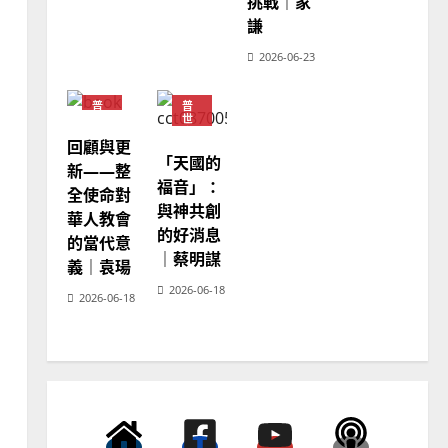
挑戰｜家
｜黃約瑟
謙
2025-02-20
4
2026-06-23
普世宣教
普
普
差傳過來人的佳美見證｜歐
世
世
宣
宣
陽瑞萍
回顧與更
教
教
「天國的
2025-02-20
5
神
新——整
學
福音」：
全使命對
教
育
與神共創
普世宣教
華人教會
的好消息
馬來西亞華人的農曆新年｜
的當代意
｜蔡明謀
余自力
義｜袁瑒
2026-06-18
2025-02-18
6
2026-06-18
普世宣教
德國華人宣教經歷｜吳振
忠、溫淑芳
2025-02-20
7