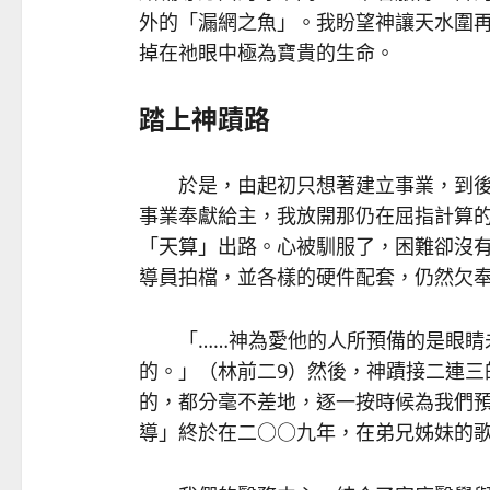
外的「漏網之魚」。我盼望神讓天水圍
掉在祂眼中極為寶貴的生命。
踏上神蹟路
於是，由起初只想著建立事業，到後
事業奉獻給主，我放開那仍在屈指計算
「天算」出路。心被馴服了，困難卻沒
導員拍檔，並各樣的硬件配套，仍然欠
「……神為愛他的人所預備的是眼睛未
的。」（林前二9）然後，神蹟接二連三
的，都分毫不差地，逐一按時候為我們
導」終於在二○○九年，在弟兄姊妹的