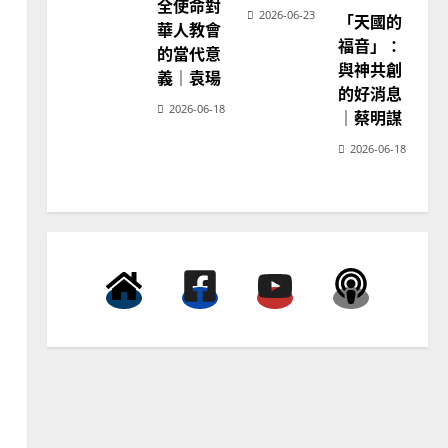
全使命對
教
2026-06-23
「天國的
神
華人教會
學
普世宣教
福音」：
的當代意
教
育
向穆斯林傳福音的可行策略
與神共創
義｜袁瑒
｜黃約瑟
的好消息
2026-06-18
｜蔡明謀
2025-02-20
4
2026-06-18
普世宣教
差傳過來人的佳美見證｜歐
陽瑞萍
2025-02-20
5
普世宣教
馬來西亞華人的農曆新年｜
余自力
2025-02-18
6
普世宣教