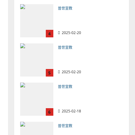
普世宣教
向穆斯林傳福音的可行策略
｜黃約瑟
2025-02-20
4
普世宣教
差傳過來人的佳美見證｜歐
陽瑞萍
2025-02-20
5
普世宣教
馬來西亞華人的農曆新年｜
余自力
2025-02-18
6
普世宣教
德國華人宣教經歷｜吳振