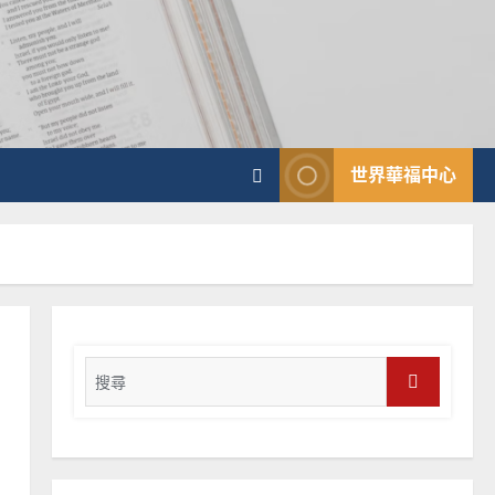
普世宣教
向穆斯林傳福音的可行策略
｜黃約瑟
2025-02-20
4
普世宣教
世界華福中心
差傳過來人的佳美見證｜歐
陽瑞萍
2025-02-20
5
普世宣教
馬來西亞華人的農曆新年｜
余自力
Search
2025-02-18
for:
6
Search
普世宣教
德國華人宣教經歷｜吳振