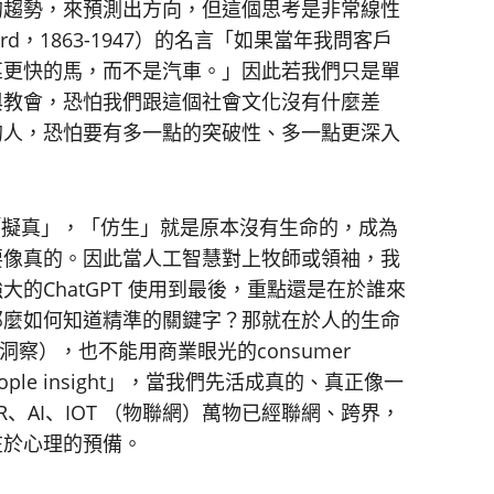
的趨勢，來預測出方向，但這個思考是非常線性
Ford，1863-1947）的名言「如果當年我問客戶
匹更快的馬，而不是汽車。」因此若我們只是單
與教會，恐怕我們跟這個社會文化沒有什麼差
的人，恐怕要有多一點的突破性、多一點更深入
「擬真」，「仿生」就是原本沒有生命的，成為
要像真的。因此當人工智慧對上牧師或領袖，我
的ChatGPT 使用到最後，重點還是在於誰來
那麼如何知道精準的關鍵字？那就在於人的生命
數據洞察），也不能用商業眼光的consumer
people insight」，當我們先活成真的、真正像一
、AI、IOT （物聯網）萬物已經聯網、跨界，
在於心理的預備。