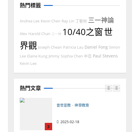
忠、溫淑芳
熱門標籤
2025-02-20
7
三一神論
Andrea Lee
Kevin Chen
Ray Lin
丁聖材
教會發展
門徒培育
10/40之窗
世
如何以國度思維建造地方堂
Alex
Harold Chan
三一神
會？
界觀
Daniel Fong
Joseph Chean
Patricia Lau
Simon
2024-01-09
1
Paul Stevens
Lee
Elaine Kung
Jimmy
Sophia Chen
中亞
普世宣教
Kevin Lee
福音未及之民的定義、現況
及反思｜葉大銘
熱門文章
2025-02-18
2
普世宣教
神學教育
宣教的整全使命｜王永信
2025-02-18
3