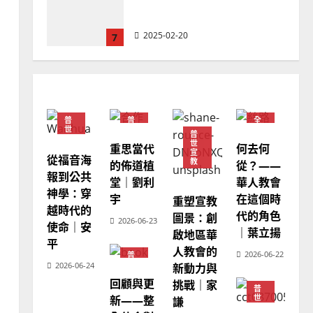
忠、溫淑芳
2025-02-20
7
教會發展
門徒培育
如何以國度思維建造地方堂
會？
普
普
全
2024-01-09
1
世
世
球
普
宣
宣
華
世
重思當代
何去何
教
教
人
宣
教
從福音海
普世宣教
教
的佈道植
從？——
會
報到公共
福音未及之民的定義、現況
堂｜劉利
華人教會
普
世
神學：穿
及反思｜葉大銘
宇
在這個時
宣
重塑宣教
教
越時代的
代的角色
圖景：創
2025-02-18
2
2026-06-23
使命｜安
｜葉立揚
啟地區華
平
人教會的
2026-06-22
普
普世宣教
神學教育
世
2026-06-24
新動力與
宣
宣教的整全使命｜王永信
回顧與更
教
挑戰｜家
普
世
新——整
2025-02-18
謙
宣
3