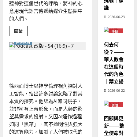
挑戰｜家
華
｜
聽神對這個世代的呼喚，將神的⼼
普世宣教
人
謙
歐
2025-
意⽤現代語⾔傳遞給媒介⽣態圈中
德
的
陽
02-
2026-06-23
的⼈們。
國
農
瑞
20
華
曆
萍
Read
閱讀
7
全球
人
新
more
華人
about
宣
年
教會
2025-
神學教育
教
何去何
教
普世
｜
會
02-
宣教
從？——
真
經
余
20
的
「AI 有上帝的形象？」再思
華人教會
歷
自
要
做
AI 時代的人類價值
在這個時
｜
力
媒
代的角色
吳
體
嗎？
振
｜葉立揚
｜
2025-
徐西面博士以神學倫理視角探討人
崔
忠
02-
文
2026-06-22
工智能，指出許多討論忽略了對其
、
18
青
溫
本質的探究。他認為AI如同鏡子，
普世
淑
並非擁有上帝形象，而是人類的慾
宣教
芳
望與需求的投射。又因AI運作過程
回顧與更
如同「黑箱」，其不透明性與強大
新——整
2025-
的運算能力，加劇了人們被取代的
全使命對
02-