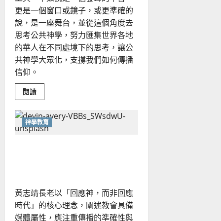
更是一個窗口或鏡子，或更準確的
說，是一座舞台，並從這個角度去
思考公共神學，努力匯集世界各地
的華人在不同處境下的思考，讓公
共神學大眾化，支撐我們如何傳播
信仰。
Read
閱讀
more
about
新
媒
神學教育
體
的
本
我們該拿「它」怎麼辦？媒
質
是
體科技的福音反思｜黃志靖
什
麼？
該
如
何
黃志靖長老以「回應神，而非回應
正
面
時代」的核心理念，闡述教會具備
看
待
媒體屬性，應注重傳播的準確性與