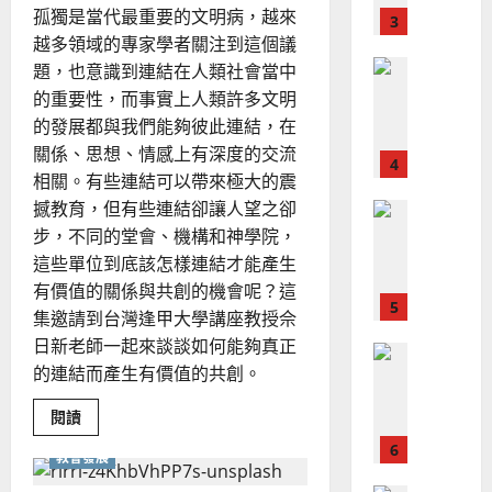
？
義
教
孤獨是當代最重要的文明病，越來
育
的
3
、
的
越多領域的專家學者關注到這個議
整
更
現
2024-
新
普世宣教
全
題，也意識到連結在人類社會當中
況
01-
與
使
向
屬
的重要性，而事實上人類許多文明
09
及
靈
命
穆
反
的發展都與我們能夠彼此連結，在
分
辨
｜
斯
思
關係、思想、情感上有深度的交流
力
4
王
林
｜
相關。有些連結可以帶來極大的震
永
傳
葉
撼教育，但有些連結卻讓人望之卻
普世宣教
信
福
大
步，不同的堂會、機構和神學院，
差
音
銘
傳
這些單位到底該怎樣連結才能產生
的
2025-
過
可
02-
有價值的關係與共創的機會呢？這
2025-
5
來
18
行
集邀請到台灣逢甲大學講座教授佘
02-
人
策
18
日新老師一起來談談如何能夠真正
普世宣教
的
略
的連結而產生有價值的共創。
馬
佳
｜
來
美
黃
Read
閱讀
西
見
more
約
about
6
亞
證
瑟
教會發展
在
華
VUCA
｜