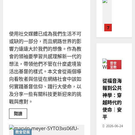
時
普世宣教
人
歐
代
2025-
網絡社會中的宣教事工與科
德
中
的
陽
02-
回
技更新｜朱珩甄
國
農
瑞
20
應
變
華
曆
萍
局：
7
人
新
用
使用社交媒體已成為我們生活不可
連
宣
年
2025-
結
教會發展
或缺的一部分，而且網路世界的影
教
｜
與
02-
門徒培育
創
經
響力遠遠大於我們的想像。作為教
余
20
造
如
歷
重
自
會的領袖要學習共感理解新一代的
塑
何
｜
力
想法，帶領他們不管在什麼處境皆
領
普世
以
1
導
宣教
吳
活出基督的樣式。本文會從兩個導
力
國
振
2025-
向看牧者與信徒在網絡社會中該如
普世宣教
度
從福音海
忠
02-
何實踐基督信仰、踐行大使命，以
思
福
報到公共
、
18
維
音
及分享一些有關科技更新迎來的挑
神學：穿
溫
建
未
淑
戰與應對。
越時代的
2
造
及
芳
使命｜安
地
之
Read
閱讀
平
more
普世宣教
方
民
about
2025-
神學教育
網
堂
的
2026-06-24
02-
絡
宣
教會發展
會
定
社
20