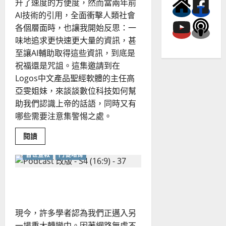
價
升了速度的方便度，然而當兩年前
值
AI技術的引用，全面衝擊人類社會
各個層面時，也讓我開始反思：一
味地追求更快速更大量的資訊，甚
至讓AI輔助取得這些資訊，到底是
祝福還是咒詛。這集邀請到在
Logos中文產品聖經軟體的主任高
亞雯姐妹，來談談數位科技如何幫
助我們認識上帝的話語，同時又有
哪些需要注意集警惕之處。
Read
閱讀
more
about
普世宣教
門徒培育
科
技
輔
助
數位時代，尋找真實與幸福
事
奉
的
兩
現今，許多學者認為我們正邁入另
面
性：
一場重大轉變中。因著網路無處不