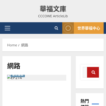
Skip
華福文庫
to
content
CCCOWE ArticleLib
世界華福中心
Primary
Menu
Home
網路
網路
Search
普世宣教
for:
Search
歷史的突圍，原創的祝福：
普世宣教
神學教育
華人文字事工的策略新視野
宣
熱門
教