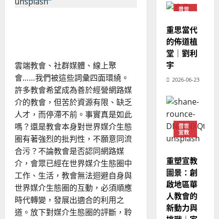
教
會
？
義
普世
中
的
3
宣教
、
教會真的要做媒體嗎？｜崔
的
宣
整
重思當代
現
2024-
文青
教
普世宣教
全
況
事
的佈道植
01-
工
使
向
09
及
堂｜劉利
與
命
穆
科
反
宇
雲端教會、社群媒體、線上聚
技
｜
斯
思
更
會……我們被這些詞彙四⾯環繞。
4
王
2026-06-23
林
新
｜
｜
許多教會希望成為善於經營網路媒
永
傳
葉
朱
普世宣教
介的教會，但苦於資源有限、缺乏
珩
信
福
大
甄
差
音
⼈才，⽽停滯不前。事實真是如此
銘
傳
的
2025-
嗎？還是教會本⾝對世界媒介⽣態
普世
宣教
過
可
02-
圈有著強烈的批判性，不願意同流
2025-
5
來
18
行
02-
合污？不論教會是否認同網路媒
人
策
18
重塑宣教
介，會眾已經在世界媒介⽣態圈中
普世宣教
的
略
圖景：創
⼯作、⽣活，教會無法迴避⾃⾝與
馬
佳
｜
啟地區華
來
世界媒介⽣態圈的互動，必須順應
美
黃
人教會的
西
見
約
時代轉變，發展出適合的利⽤之
新動力與
6
亞
證
瑟
道。放下對媒介⽣態圈的評斷，聆