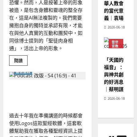
恐懼。然而，人是按著上帝的形象
華人教會
20
被造，是包含身體和靈魂的整全存
的當代意
義｜袁瑒
在，這是AI無法複製的。我們需要
擁抱自身的獨特並承認有限，才能
2026-06-18
在與他人真實的互動和團契中，如
同徐博士提到的「聖徒肉身相
普世
宣教
通」，活出上帝的形象。
神學
教育
「天國的
Read
閱讀
more
福音」：
about
普世宣教
「AI
與神共創
有
的好消息
上
帝
科技輔助事奉的兩面性：AI
｜蔡明謀
的
形
的機會與挑戰
象？」
2026-06-18
再
思
AI
過去十年我在準備講道的時候都會
時
代
使用Logos這款聖經軟體，這套軟
的
人
體幫助我在獲取各種聖經資訊上提
類