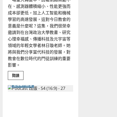
AI
的
在、感測器體積縮小、性能更強而
機
會
成本卻更低，加上人工智能和機械
與
學習的高速發展，這對今日教會的
挑
戰
意義是什麼呢？這集，我們很榮幸
邀請到在台灣政治大學教書、研究
心理幸福感、傳播科技及元宇宙等
領域的年輕女學者林日璇老師。她
將與我們分享當代科技的發展，對
教會在數位時代的門徒訓練的重要
影響。
Read
閱讀
more
about
全球華人教會
數
位
時
代，
華人教會的「後浪」在哪
尋
找
裡？
真
實
與