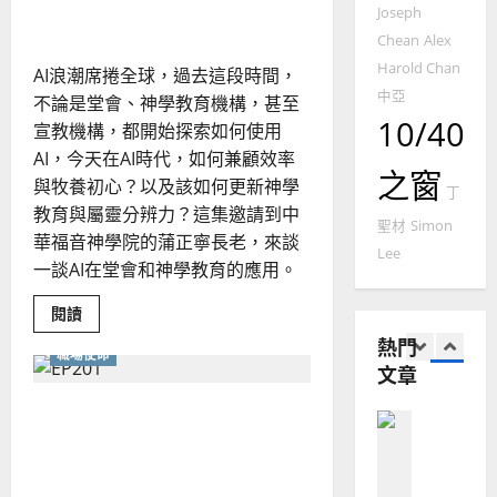
的更新與屬靈分辨力
2025-
創
Joseph
德
的
的
陽
02-
祝
國
農
Chean
Alex
瑞
20
福：
華
華
曆
萍
Harold Chan
AI浪潮席捲全球，過去這段時間，
人
7
人
新
文
中亞
不論是堂會、神學教育機構，甚至
字
宣
年
2025-
10/40
事
宣教機構，都開始探索如何使用
教會發展
教
｜
工
02-
門徒培育
AI，今天在AI時代，如何兼顧效率
的
經
余
20
策
之窗
如
與牧養初心？以及該如何更新神學
歷
自
略
丁
何
新
｜
力
教育與屬靈分辨力？這集邀請到中
視
聖材
Simon
以
1
吳
野
華福音神學院的蒲正寧長老，來談
國
Lee
振
2025-
一談AI在堂會和神學教育的應用。
普世宣教
度
忠
02-
思
福
、
18
Read
閱讀
維
音
more
溫
熱門
about
建
未
職場使命
淑
善
文章
用
2
造
及
芳
AI
地
之
回
在 VUCA 時代中回應變局：
普世宣教
歸
方
民
2025-
初
用連結與創造重塑領導力
神學教育
堂
的
心：
02-
神
宣
會
定
20
學
教