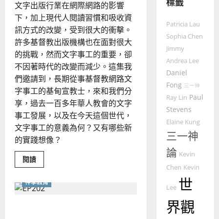
標籤
的
3
文字出版行業在網際網路的影響
整
下，加上現代人閱讀習慣和吸收資
普世宣教
全
Patricia Lau
訊方式的改變，受到很大的衝擊。
使
向
Sophia Chen
許多基督教出版機構也在面對很大
命
穆
Jimmy
的挑戰，然而文字事工的重要，卻
｜
斯
Andrea Lee
不因著時代的改變而減少。這集我
4
王
林
Daniel
永
傳
們邀請到，長期從事基督教網路文
Fong
普世宣教
三一神
信
福
字事工的基甸宣教士，來和我們分
Paul
Ray Lin
差
音
享，過去一百多年華人教會的文字
傳
Stevens
的
2025-
事工發展，以及在今天這個世代，
過
可
02-
Elaine Kung
文字事工的意義為何？又有哪些新
5
來
18
行
三一神
的實踐想像？
人
策
論
普世宣教
的
略
Kevin
Read
閱讀
馬
佳
｜
more
Chen
Kevin
about
來
美
黃
歷
世
神學教育
西
見
約
史
Lee
的
6
亞
證
瑟
突
界觀
華
｜
善用 AI 回歸初心：神學教育
圍，
原
普世宣教
人
歐