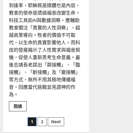
與
到達率，耶穌既是媒體也是內容，
建
構
教會的使命是透過福音改變生命。
公
共
科技工具如AI與數據洞察，應輔助
神
學？
教會關注「真實的人性洞察」，超
越商業導向。牧者的價值不可取
代，以生命的真實影響他人。而科
技的發展揭示了人性需求與福音契
機，促使人重新思考生命意義。最
後志靖長老提出「鄰接觸」、「臨
接觸」、「齡接觸」及「靈接觸」
等方式，無所不用其極地傳播福
音，回應當代挑戰並見證神的作
為。
Read
閱讀
more
about
我
文
1
2
Next
們
該
拿