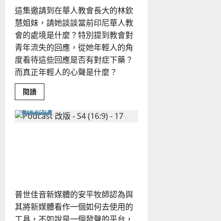
幸
這集邀請到在華人教會長大的林欽
福
慧姐妹，請她談談當前印尼華人教
會的處境是什麼？特別提到教會對
青年流失的回應，從她年輕人的角
度看待這些回應是否有對症下藥？
而真正年輕人的心聲是什麼？
Read
閱讀
more
about
神學教育
華
人
教
會
新媒體的本質是什麼？該如
的
「後
何正面看待與建構公共神
浪」
在
學？
哪
裡？
普世佳音新媒體的安平牧師認為與
其將新媒體看作一個如何去使用的
工具，不如說是一個發聲的平台，