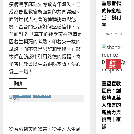
整
重思當代
現
疾病與家庭缺失導致青年流失，已
2024-
普世宣教
全
況
的佈道植
01-
成為普世教會所面對的共同議題。
使
向
09
及
堂｜劉利
面對世代與社會的種種挑戰與危
命
穆
反
宇
機，基督門徒該如何堅穩信仰、昂
｜
斯
思
首面對？ 「真正的神學家被塑造是
4
王
2026-06-23
林
｜
永
傳
因着生與死的考驗、印着火一樣的
葉
普世宣教
信
福
試煉，而不只是思辨和學術。」龍
大
差
音
銘
牧師在訪談中引用路德的提醒，寄
傳
的
2025-
普世
予普世教會以生命跟隨基督，決心
宣教
過
可
02-
2025-
擺上一切！
5
來
18
行
02-
人
策
18
重塑宣教
Read
閱讀
普世宣教
的
略
more
圖景：創
about
馬
佳
｜
普世宣教
門徒培育
神
啟地區華
來
美
學、
黃
教
人教會的
西
見
約
會、
中東門徒倍增運動的關鍵
新動力與
6
亞
宣
證
瑟
教
挑戰｜家
華
｜
如
普世宣教
何
人
謙
歐
2025-
從香港到美國讀書、從平凡人生到
密
德
的
陽
不
02-