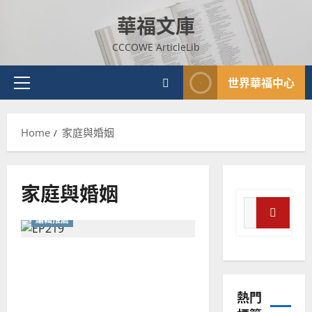
Skip
華福文庫
to
content
CCCOWE ArticleLib
世界華福中心
Primary
Menu
Home
家庭與婚姻
家庭與婚姻
Search
普世宣教
編輯推薦
for:
神學教育
Search
宣
讓家成為事奉的安穩港灣：
教
編織服事者生命的防護網
的
3
熱門
整
普世宣教