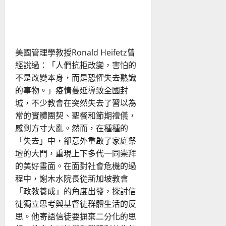
的
新常態的契機為何？從新加
博
弈，
坡教會談起
牧
養
新
世
美國管理學教授Ronald Heifetz曾
代
的
經說過：「人們抗拒改變，害怕的
挑
戰
不是改變本身，而是恐懼失去熟識
與
契
的事物。」疫情蔓延導致全國封
機
城，不少教會在突然失去了習以為
常的實體團契、聖餐和節期禮儀，
感到方寸大亂。然而，在種種的
「失去」中，卻意外重啟了家庭祭
壇的大門，重現上下多代一同崇拜
的美好畫面。在面對社會危機的過
程中，謝木水院長從新加坡教會
「政教養成」的角度出發，探討信
徒獨立思考與基督徒群體生活的反
思。他寄語信徒要摒棄二分化的思