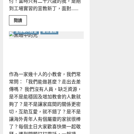
付！當時只有二十六歲的我，是剛
到工場實習的宣教新丁，面對......
Read
閱讀
more
about
全球華人教會
普世宣教
然
而
主
慈
差傳？宣教？一家小教會能
手
常
做甚麼？｜范雲萍
攙
扶，
領
我
作為一家幾十人的小教會，我們常
前
進
常問：「我們能做甚麼？走出去差
不
後
傳嗎？ 我們沒有人員，缺乏資源，
顧
｜
是不是能穩固及增加教會的人數就
敏
夠了？是不是讓家庭間的關係更密
切，互助互愛，就不錯了？是不是
讓海外青年人有個屬靈的家就很棒
了？每個主日大家歡喜快樂一起敬