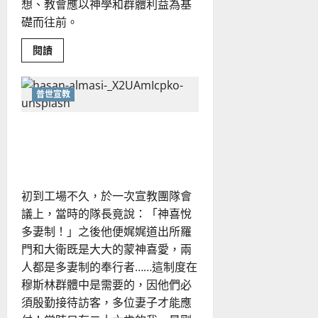
想、教會應以神學和群體利益為基
礎而往前。
Read
閱讀
more
about
新
常
普世宣教
態
的
契
然而主慈手常攙扶，領我前
機
為
進不後顧｜敏
何？
從
新
加
坡
初到工場不久，於一次宣教團隊會
教
會
議上，當時的隊長竟說：「神喜悅
談
起
多妻制！」之後他便娓娓道出所羅
門和大衛既是大大的蒙神喜愛，兩
人都是多妻制的奉行者……這制度在
穆斯林群體中是需要的，因他們必
須殷勤接待訪客，多位妻子才能應