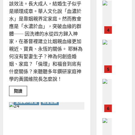
該效法。長大成人，結婚生子似乎
普世宣教
全
況
01-
使
向
是順理成章。華人文化說「血濃於
09
及
命
穆
水」是靠姻親界定家庭。然而教會
反
｜
斯
思
應是「水濃於血」，突破血緣的群
4
王
林
｜
體── 因洗禮的水從四方歸入神
永
傳
葉
家，在基督裡建立比姻親血緣更加
普世宣教
信
福
大
親近、寶貴、永恆的關係。 耶穌為
差
音
銘
何沒有娶妻生子？神為何創造婚
傳
的
2025-
過
姻、家庭？「倫理」和福音到底有
可
02-
2025-
5
來
18
行
什麼關係？來聽聽多年鑽研家庭神
02-
人
策
18
學的黃國維院長怎麼說！
普世宣教
的
略
馬
佳
｜
Read
閱讀
more
來
美
黃
about
西
全球華人教會
教會發展
見
以
約
天
6
亞
證
瑟
國
華
眼
｜
神學、教會、宣教如何密不
光
普世宣教
人
歐
看
2025-
可分？全球化下的新一代有
德
獨
的
陽
02-
身、