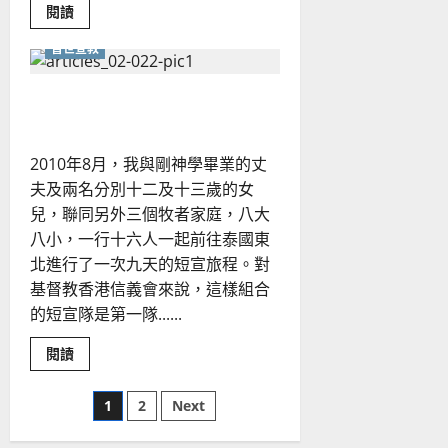
Read
閱讀
more
about
普世宣教
最
大
的
福
全家同踏宣教路｜黃虹青
氣：
參
與
宣
2010年8月，我與剛神學畢業的丈
教
｜
夫及兩名分別十二及十三歲的女
彭
懷
兒，聯同另外三個牧者家庭，八大
冰
八小，一行十六人一起前往泰國東
北進行了一次九天的短宣旅程。對
基督教香港信義會來說，這樣組合
的短宣隊是第一隊......
Read
閱讀
more
about
全
文
1
2
Next
家
同
踏