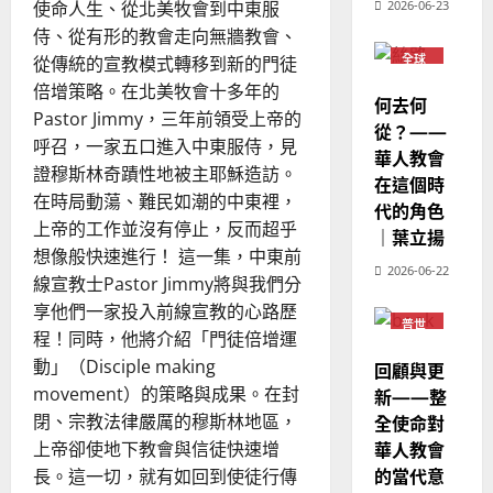
使命人生、從北美牧會到中東服
2026-06-23
可
國
農
瑞
20
分？
侍、從有形的教會走向無牆教會、
華
曆
萍
全
球
7
全球
從傳統的宣教模式轉移到新的門徒
人
新
化
華人
宣
年
倍增策略。在北美牧會十多年的
下
教會
2025-
何去何
的
教
普世
｜
Pastor Jimmy，三年前領受上帝的
02-
新
宣教
從？——
經
一
余
20
呼召，一家五口進入中東服侍，見
代
華人教會
歷
自
有
證穆斯林奇蹟性地被主耶穌造訪。
在這個時
何
｜
力
挑
在時局動蕩、難民如潮的中東裡，
代的角色
吳
戰？
上帝的工作並沒有停止，反而超乎
振
｜葉立揚
2025-
想像般快速進行！ 這一集，中東前
忠
02-
2026-06-22
、
線宣教士Pastor Jimmy將與我們分
18
溫
享他們一家投入前線宣教的心路歷
普世
淑
程！同時，他將介紹「門徒倍增運
宣教
芳
動」（Disciple making
回顧與更
movement）的策略與成果。在封
新——整
2025-
閉、宗教法律嚴厲的穆斯林地區，
全使命對
02-
華人教會
上帝卻使地下教會與信徒快速增
20
的當代意
長。這一切，就有如回到使徒行傳