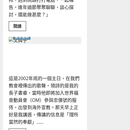
拜，遇到問題打打電話，一起禱
告，逢年過節聚聚聊聊，談心探
討，還能做甚麼？」
Read
閱讀
more
about
普世宣教
差
傳？
宣
教？
最大的福氣：參與宣教｜彭
一
家
懷冰
小
教
會
能
這是2002年底的一個主日，在我們
做
甚
教會裡傳出的歌聲，領詩的是我的
麼？
｜
長子書睿，當時他即將加入世界福
范
雲
音動員會（OM）參與忠僕號的服
萍
侍，出發到海外宣教。那天早上正
好是我講道，傳講的信息是「理所
當然的奉獻」......