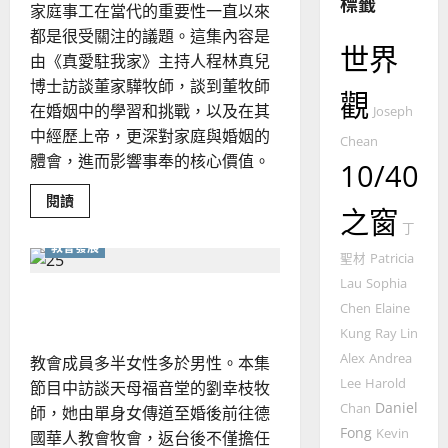
全
標籤
家庭事工在當代的重要性一直以來
使
向
都是很受關注的議題。這集內容是
命
穆
世界
由《真愛駐我家》主持人程林真兒
｜
斯
博士訪談董家驊牧師，談到董牧師
4
王
林
觀
永
傳
在婚姻中的學習和挑戰，以及在其
Joseph
普世宣教
信
福
中經歷上帝，更深對家庭與婚姻的
Chean
差
音
體會，進而影響事奉的核心價值。
10/40
傳
的
2025-
過
可
02-
Read
閱讀
之窗
more
5
來
18
行
about
丁
人
策
讓
教會發展
家
普世宣教
聖材
Patricia
的
略
成
馬
佳
為
Lau
Sophia
｜
女性事奉者的新想像
事
來
美
黃
Chen
Elaine
奉
西
的
見
約
Kung
Ray Lin
安
6
亞
證
瑟
穩
Alex
Andrea
教會成員多半女性多於男性。本集
港
華
｜
灣：
Lee
Harold
節目中訪談天母福音堂的劉幸枝牧
普世宣教
人
歐
編
2025-
Daniel
織
Chan
德
師，她由單身女傳道至婚後前往德
的
陽
02-
服
Fong
國
Kevin
農
國華人教會牧會，返台後不僅擔任
瑞
事
20