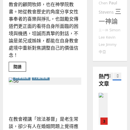
者
華
曆
Paul
萍
Chen
教會的顧問牧師，也在神學院教
生
7
人
新
命
三
書。她從教會歷史的角度分享女性
Stevens
的
宣
年
防
2025-
事奉者的喜樂與掙扎，也鼓勵女傳
一神論
教會發展
教
護
｜
02-
網
門徒培育
道們更正面的看待自身所面臨的困
經
余
20
Simon
三一神
如
境與機遇，坦誠而真摯的對話，不
歷
自
Lee
Kevin
何
論是弟兄或姊妹，都能在自身教會
｜
力
Lee
Jimmy
以
1
吳
處境中重新對焦調整自己的價值信
國
中亞
振
念！
2025-
普世宣教
度
忠
02-
思
福
、
Read
閱讀
18
more
維
音
溫
about
熱門
建
未
神學教育
門徒培育
女
淑
文章
性
2
造
及
芳
事
地
之
奉
以天國眼光看獨身、婚姻與
者
普世宣教
方
民
的
2025-
家庭
神學教育
堂
新
的
02-
想
宣
會
定
20
像
教
？
義
在教會裡講「效法基督」是老生常
的
3
、
談，卻少有人在婚姻問題上覺得應
整
現
2024-