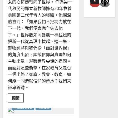
女的心仿佛轉向了世界。 作為第一
代移民的鄭立新牧師擁有20年牧養
美國第二代年青人的經驗，他深深
體會到：「如果我們不把精力放在
下一代，我們便會完全失去他
了。」世界觀如同暴風一樣猛烈的
把新一代從真理中拔起，這一集，
鄭牧師將與我們從「面對世界觀」
的角度出發，談談信仰與真理如何
主動出擊，迎戰世界尖銳的提問。
而面對這些衝擊，在家教育又是否
一個出路？家庭、教會、教育，如
何能一同造就信仰的傳承？我們來
謙卑聆聽。
Read
閱讀
more
about
全球華人教會
神學教育
世
界
觀