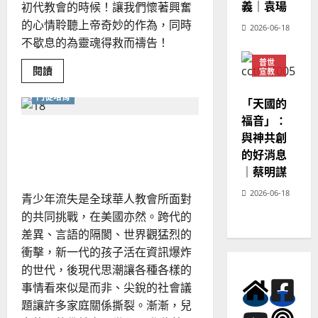
義｜袁瑒
初代教會的時候！讓我們懷著興奮
的心情聆聽上帝奇妙的作為，同時
2026-06-18
不歇息的為靈魂得救而禱告！
普世
Read
閱讀
宣教
more
神學
about
教育
門徒培育
中
「天國的
東
福音」：
門
徒
世界觀的博弈，牧養新世代
與神共創
倍
增
的挑戰與契機
的好消息
運
動
｜蔡明謀
的
關
2026-06-18
青少年流失是全球華人教會所面對
鍵
的共同挑戰，在美國亦然。跨代的
差異、言語的隔閡、世界觀猛烈的
衝擊，新一代的孩子活在資訊爆炸
的世代，後現代思潮讓各種各樣的
事情看來似是而非、尖銳的社會議
題讓許多家庭關係撕裂。漸漸，兒