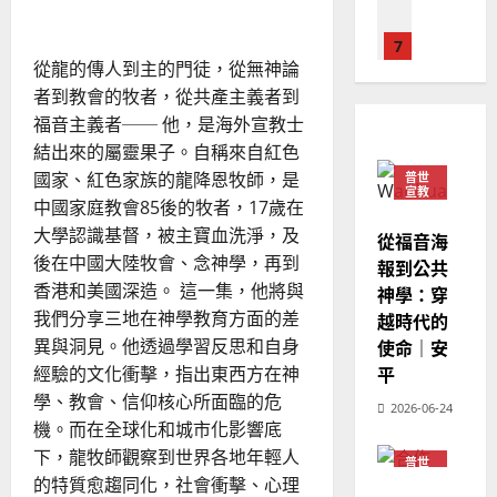
何挑戰？
國
農
瑞
20
婚
姻
華
曆
萍
與
7
人
新
家
從龍的傳人到主的門徒，從無神論
庭
宣
年
2025-
教會發展
者到教會的牧者，從共產主義者到
教
｜
02-
門徒培育
經
福音主義者── 他，是海外宣教士
余
20
如
歷
自
結出來的屬靈果子。自稱來自紅色
何
｜
力
國家、紅色家族的龍降恩牧師，是
普世
以
1
宣教
吳
中國家庭教會85後的牧者，17歲在
國
振
2025-
大學認識基督，被主寶血洗淨，及
普世宣教
度
從福音海
忠
02-
後在中國大陸牧會、念神學，再到
思
福
報到公共
、
18
維
音
香港和美國深造。 這一集，他將與
神學：穿
溫
建
未
淑
我們分享三地在神學教育方面的差
越時代的
2
造
及
芳
異與洞見。他透過學習反思和自身
使命｜安
地
之
平
經驗的文化衝擊，指出東西方在神
普世宣教
方
民
2025-
學、教會、信仰核心所面臨的危
神學教育
堂
的
2026-06-24
02-
機。而在全球化和城市化影響底
宣
會
定
20
教
下，龍牧師觀察到世界各地年輕人
？
義
普世
的
3
宣教
、
的特質愈趨同化，社會衝擊、心理