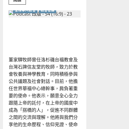
more
about
全球華人教會
教會發展
在
逆
境
中
如何跨越教會藩籬，合一服
活
出
事？世界華福中心的事工理
使
命：
念為何？
愛
鄰
如
己
董家驊牧師曾任洛杉磯台福教會及
的
整
台灣石牌信友堂的牧師，致力於教
全
牧
會牧養與神學教育，同時積極參與
養
公共議題及社會對話。目前，他擔
任世界華福中心總幹事，肩負著重
要的使命。他表示，願意全心全力
跟隨上帝的託付，在上帝的國度中
成為「搭橋的人」，促進不同群體
之間的交流與理解。他將與我們分
享他的生命歷程、信仰見證、使命