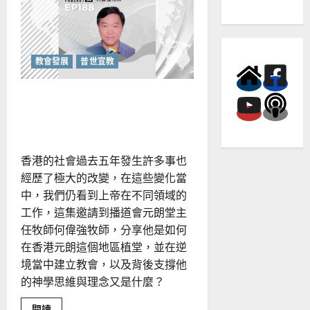
鏡
神
學
的
洞
察：
從
教會發展
普世宣教
「做
對」
的
在逆境中活出使命：愛鄰如
焦
慮
己的整全牧養
中
得
釋
放
香港的社會過去五年發生許多事也
經歷了極大的改變，在這些變化當
中，我們仍看到上帝在不同領域的
工作，這集邀請到播道會元朗堂主
任牧師何偉強牧師，分享他是如何
在香港元朗這個地區植堂，並在逆
境當中建立教會，以及背後支撐他
的神學思維與理念又是什麼？
Read
閱讀