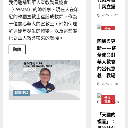
我們邀請到華人宣教動員協會
國
農
瑞
｜葉立揚
20
（CWMM）的總幹事，現在人在印
華
曆
萍
2026-06-22
7
尼的韓國宣教士崔殷成牧師。作為
人
新
宣
年
一位關心華人的宣教士，他如何理
2025-
教
｜
普世
解這幾年發生的轉變，以及這些變
02-
宣教
經
余
20
化對華人教會帶來的契機。
回顧與更
歷
自
新——整
｜
力
Read
閱讀
more
全使命對
吳
about
振
華人教會
華
2025-
人
忠
的當代意
02-
宣
、
教
18
義｜袁瑒
的
溫
再
2026-06-18
定
淑
位：
芳
從
職場使命
「差
普世
出
宣教
去」
2025-
後視鏡神學的洞察：從「做
神學
到
02-
教育
「一
「天國的
對」的焦慮中得釋放
起
20
福音」：
走」