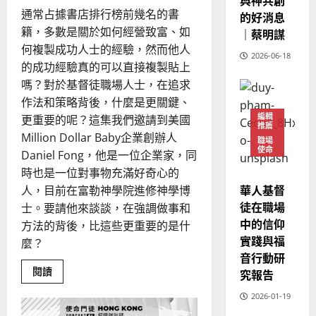
與神共創
通常占據書店排行榜前幾名的書
的好消息
籍，多數是關於如何經營致富、如
｜蔡明謀
何複製成功人士的經驗，然而他人
2026-06-18
的成功經驗真的可以直接複製貼上
嗎？對於基督徒職場人士，在追求
作法和策略背後，什麼是更關鍵、
編輯
更重要的呢？這集我們邀請到美國
推薦
Million Dollar Baby企業創辦人
職場
使命
Daniel Fong，他是一位企業家，同
時也是一位對事物充滿好奇心的
華人基督
人，目前在富勒神學院進修神學博
徒在職場
士。要請他來談談，在強調做事和
中的信仰
方法的背後，比這些更重要的是什
實踐與福
麼？
音行動研
Read
閱讀
究報告
more
about
2026-01-19
後
視