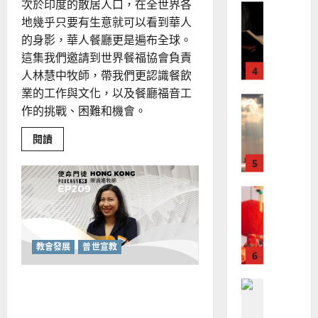
次於印度的散居人口，在全世界各
普世宣教
全
況
01-
地幾乎只要有生意就可以看到華人
使
向
09
及
的身影，華人餐廳更是遍布全球。
命
穆
反
｜
斯
這集我們邀請到世界餐福協會負責
思
4
王
林
人林慧中牧師，帶我們更認識餐飲
｜
永
傳
葉
業的工作與文化，以及餐廳福音工
普世宣教
信
福
大
作的挑戰、困難和機會。
差
音
銘
傳
的
2025-
Read
閱讀
more
過
可
02-
2025-
about
5
來
18
行
學
02-
習
人
策
18
吃
普世宣教
的
略
好
一
馬
佳
｜
頓
來
美
「福
黃
音
西
見
約
飯」：
教會發展
普世宣教
6
亞
成
證
瑟
為
華
｜
餐
無牆教會的生命力：深耕鄰
普世宣教
廳
人
歐
2025-
裡
德
里的社區服事
的
陽
的
02-
使