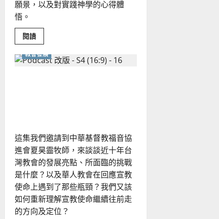
願景，以及對實踐神學的心得體
悟。
Read
閱讀
more
about
教會發展
如
何
跨
越
近十年，台灣教會的發展趨
教
會
勢為何？ 如何建立「不能震
藩
籬，
動」的教會？
合
一
服
事？
這集我們邀請到中華基督教福音協
世
界
進會夏昊霝牧師，來談談近十年台
華
福
灣教會的發展亮點、所面臨的挑戰
中
心
是什麼？以及華人教會在回應宣教
的
使命上遇到了那些瓶頸？我們又該
事
工
如何重新理解宣教使命繼續往前走
理
念
的方向及定位？
為