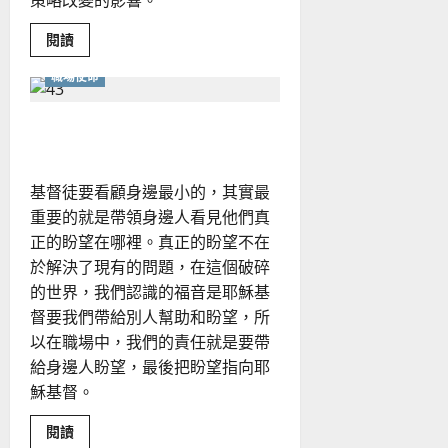
策略改變的影響。
Read
閱讀
more
about
職場使命
普
世
宣
教
職場牧養與宣教
的
下
一
步
基督徒要看顧身邊最小的，其實最
重要的就是帶領身邊人看見他們真
正的盼望在哪裡。真正的盼望不在
於解決了現有的問題，在這個破碎
的世界，我們認識的福音是耶穌基
督要我們帶給別人幫助和盼望，所
以在職場中，我們的責任就是要帶
給身邊人盼望，最後把盼望指向耶
穌基督。
Read
閱讀
more