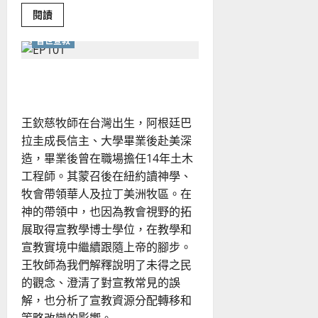
Read
閱讀
more
about
普世宣教
絲
路
宣
教
普世宣教的下一步
的
歷
史
與
王欽慈牧師在台灣出生，阿根廷巴
當
代
拉圭成長信主、大學畢業後赴美深
的
反
造，畢業後曾在職場擔任14年土木
思
工程師。其蒙召後在紐約讀神學、
牧會帶領華人及拉丁美洲牧區。在
神的帶領中，也因為教會視野的拓
展取得宣教學博士學位，在教學和
宣教實境中繼續跟隨上帝的腳步。
王牧師為我們解釋說明了未得之民
的觀念、澄清了對宣教常見的誤
解，也分析了宣教資源分配轉移和