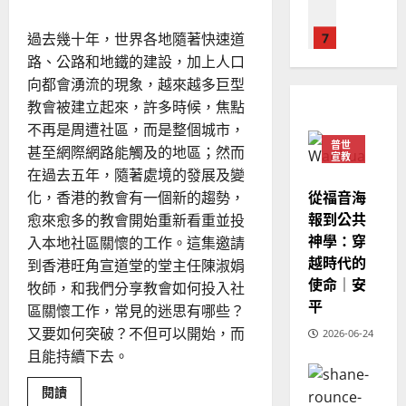
國
農
瑞
20
命
華
曆
萍
門
徒
7
過去幾十年，世界各地隨著快速道
人
新
宣
年
路、公路和地鐵的建設，加上人口
2025-
教會發展
教
｜
向都會湧流的現象，越來越多巨型
02-
門徒培育
經
余
20
教會被建立起來，許多時候，焦點
如
歷
自
不再是周遭社區，而是整個城市，
何
｜
力
普世
甚至網際網路能觸及的地區；然而
以
1
宣教
吳
國
在過去五年，隨著處境的發展及變
振
2025-
普世宣教
度
從福音海
化，香港的教會有一個新的趨勢，
忠
02-
思
福
報到公共
、
愈來愈多的教會開始重新看重並投
18
維
音
神學：穿
溫
入本地社區關懷的工作。這集邀請
建
未
淑
越時代的
到香港旺角宣道堂的堂主任陳淑娟
2
造
及
芳
使命｜安
牧師，和我們分享教會如何投入社
地
之
平
區關懷工作，常見的迷思有哪些？
普世宣教
方
民
2025-
神學教育
又要如何突破？不但可以開始，而
堂
的
2026-06-24
02-
宣
會
定
且能持續下去。
20
教
？
義
的
3
Read
閱讀
、
more