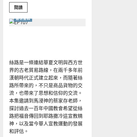
何？
Read
閱讀
more
about
普世宣教
近
十
年，
台
絲路宣教的歷史與當代的反
灣
教
思
會
的
發
展
絲路是一條連結華夏文明與西方世
趨
勢
界的古老貿易路線，在兩千多年前
為
何？
漢朝時代正式建立起來，而隨著絲
如
何
路所帶來的，不只是商品貨物的交
建
流，也帶來了思想和信仰的交流。
立
「不
本集邀請到馬浸神的蔡家存老師，
能
震
探討過去一百年中國教會希望從絲
動」
的
路把福音傳回到耶路撒冷這宣教精
教
會？
神，以及當今華人宣教運動的發展
和評估。