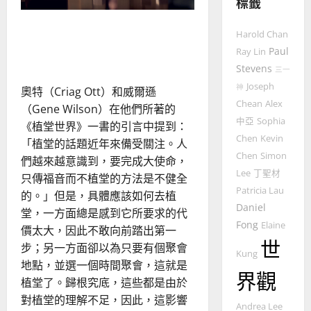
全
標籤
使
向
重思當代的佈道植堂｜劉利
命
穆
Harold Chan
｜
斯
宇
Paul
Ray Lin
4
王
林
Stevens
三一
永
傳
Joseph
普世宣教
神
信
奧特（Criag Ott）和威爾遜
福
Chean
Alex
差
音
（Gene Wilson）在他們所著的
傳
的
中亞
Sophia
2025-
《植堂世界》一書的引言中提到：
過
可
02-
Chen
Kevin
「植堂的話題近年來備受關注。人
5
來
18
行
Chen
Simon
們越來越意識到，要完成大使命，
人
策
Lee
丁聖材
只傳福音而不植堂的方法是不健全
普世宣教
的
略
Patricia Lau
的。」但是，具體應該如何去植
馬
佳
｜
Daniel
來
美
堂，一方面總是感到它所要求的代
黃
Fong
西
Elaine
見
約
價太大，因此不敢向前踏出第一
6
亞
世
證
瑟
步；另一方面卻以為只要有個聚會
Kung
華
｜
地點，並選一個時間聚會，這就是
普世宣教
人
歐
界觀
2025-
植堂了。歸根究底，這些都是由於
德
的
陽
02-
對植堂的理解不足，因此，這影響
國
農
瑞
20
Andrea Lee