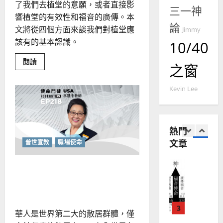
華
了我們去植堂的意願，或者直接影
曆
萍
三一神
7
人
新
響植堂的有效性和福音的廣傳。本
論
宣
年
文將從四個方面來談我們對植堂應
2025-
Jimmy
教會發展
教
｜
02-
該有的基本認識。
10/40
門徒培育
經
余
20
如
歷
自
Read
閱讀
之窗
何
more
｜
力
about
以
1
吳
重
國
思
Kevin Lee
振
2025-
當
普世宣教
度
忠
代
02-
的
思
福
、
18
佈
維
音
道
溫
熱門
植
建
未
淑
堂
文章
普世宣教
職場使命
2
造
及
｜
芳
劉
地
之
利
普世宣教
方
宇
民
學習吃好一頓「福音飯」：
2025-
神學教育
堂
的
02-
成為餐廳裡的使命門徒
宣
會
定
20
教
？
義
的
3
、
華人是世界第二大的散居群體，僅
整
現
2024-