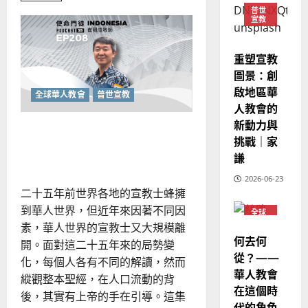
整
現
about
2024-
普世
普世宣教
全
無
宣教
況
01-
牆
使
向
09
及
教
會
命
穆
反
的
重塑宣教
｜
斯
生
思
圖景：創
命
4
王
林
｜
力：
啟地區華
永
傳
深
全球華人教會
普世宣教
葉
耕
人教會的
普世宣教
信
福
大
鄰
新動力與
差
里
音
銘
華人宣教的再定位：從「差
的
傳
挑戰｜家
的
2025-
社
出去」到「一起走」
區
過
可
謙
02-
2025-
服
5
來
18
行
事
02-
2026-06-23
人
策
18
二十五年前世界各地的宣教士蜂擁
普世宣教
的
略
到華人世界，但近年來因著不同因
馬
全球
佳
｜
華人
素，華人世界的宣教士又大規模離
來
美
黃
教會
何去何
西
開。面對這二十五年來的局勢變
見
約
普世
宣教
從？——
6
亞
證
瑟
化，每個人各有不同的解讀，然而
華人教會
華
｜
縱觀整本聖經，在人口流動的背
普世宣教
人
在這個時
歐
2025-
後，其實有上帝的手在引導。這集
德
的
陽
代的角色
02-