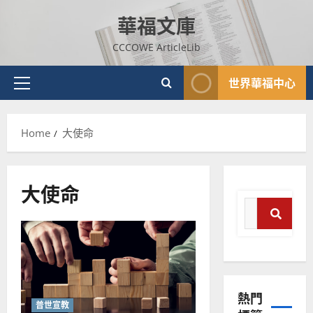
Skip
華福文庫
to
content
CCCOWE ArticleLib
世界華福中心
Primary
Menu
Home
大使命
大使命
Search
普世宣教
for:
神學教育
Search
宣
教
的
3
熱門
整
普世宣教
普世宣教